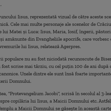
.
uncului Iisus, reprezentată vizual de către aceste sce
unică. Cele mai multe personaje ale scenelor de Crăci
 lui Matei şi Luca: Iisus, Maria, Iosif, îngerii, păstori
 şi amănunte din Evangheliile apocrife, care vorbesc
 vremurile lui Iisus, relatează Agerpres.
rii populare nu au fost niciodată recunoscute de Biser
 fost scrise mai târziu, cu cel puţin 100 de ani după 
canonice. Unele dintre ele sunt însă foarte important
terii Domnului.
ea, "Protevangelium Jacobi", scrisă în secolul al 3-le
espre copilăria lui Iisus, a Maicii Domnului etc. Astfel
 Templu a Maicii Domnului se găseşte în această carte