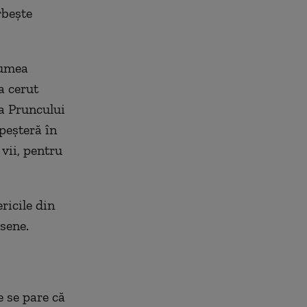
rbeşte
lumea
a cerut
 a Pruncului
peşteră în
vii, pentru
ricile din
sene.
e se pare că