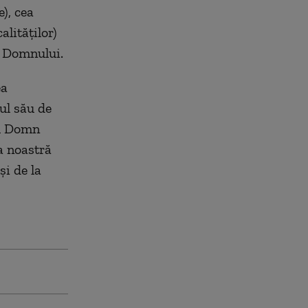
), cea
alităţilor)
i Domnului.
ea
ul său de
ul Domn
a noastră
şi de la