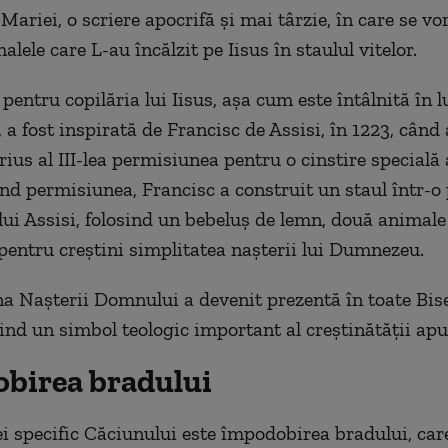
ariei, o scriere apocrifă şi mai târzie, în care se vo
lele care L-au încălzit pe Iisus în staulul vitelor.
pentru copilăria lui Iisus, aşa cum este întâlnită în 
 a fost inspirată de Francisc de Assisi, în 1223, când 
ius al III-lea permisiunea pentru o cinstire specială
ind permisiunea, Francisc a construit un staul într-o 
lui Assisi, folosind un bebeluş de lemn, două animale 
 pentru creştini simplitatea naşterii lui Dumnezeu.
na Naşterii Domnului a devenit prezentă în toate Bise
iind un simbol teologic important al creştinătăţii apu
birea bradului
ei specific Căciunului este împodobirea bradului, car