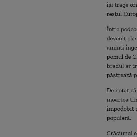
îşi trage o
restul Euro
Între podoa
devenit cla
aminti înger
pomul de Cr
bradul ar t
păstrează p
De notat că
moartea tin
împodobit s
populară.
Crăciunul es