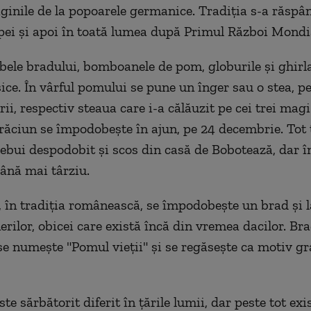
riginile de la popoarele germanice. Tradiţia s-a răspân
pei şi apoi în toată lumea după Primul Război Mondi
bele bradului, bomboanele de pom, globurile şi ghirl
sice. În vârful pomului se pune un înger sau o stea, p
ii, respectiv steaua care i-a călăuzit pe cei trei magi
ăciun se împodobeşte în ajun, pe 24 decembrie. Tot t
rebui despodobit şi scos din casă de Bobotează, dar î
ână mai târziu.
, în tradiţia românească, se împodobeşte un brad şi la
erilor, obicei care există încă din vremea dacilor. Br
e numeşte "Pomul vieţii" şi se regăseşte ca motiv gra
te sărbătorit diferit în ţările lumii, dar peste tot exi