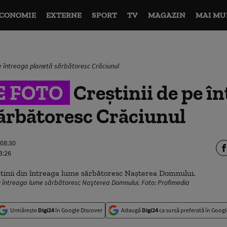
CONOMIE
EXTERNE
SPORT
TV
MAGAZIN
MAI MU
pe întreaga planetă sărbătoresc Crăciunul
E FOTO
Creştinii de pe î
ărbătoresc Crăciunul
 08:30
8:26
in întreaga lume sărbătoresc Naşterea Domnului. Foto: Profimedia
Urmărește
Digi24
în Google Discover
Adaugă
Digi24
ca sursă preferată în Googl