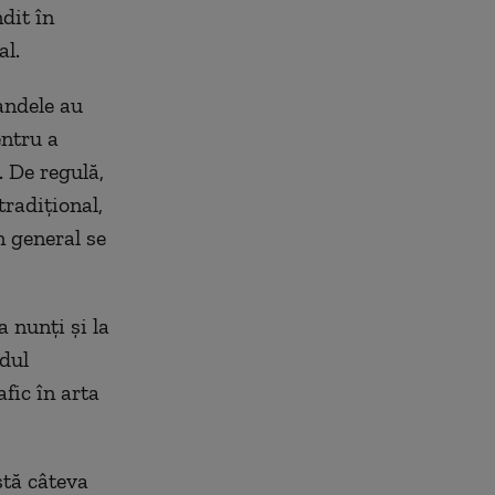
dit în
al.
andele au
entru a
. De regulă,
radiţional,
n general se
 nunţi şi la
adul
fic în arta
stă câteva