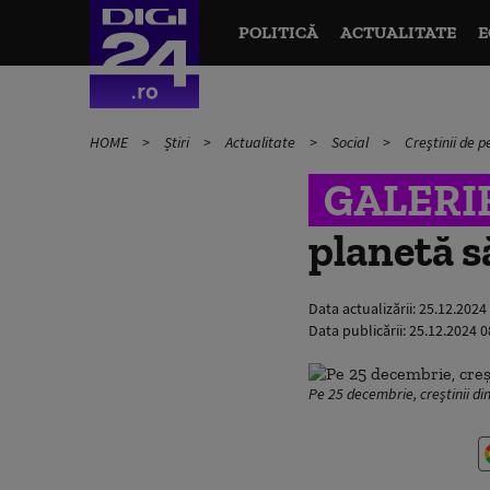
POLITICĂ
ACTUALITATE
E
HOME
Știri
Actualitate
Social
Creştinii de 
GALERI
planetă s
Data actualizării:
25.12.2024
Data publicării:
25.12.2024 0
Pe 25 decembrie, creştinii d