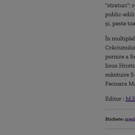
"straturi":
public-edili
şi, peste t
În multiplel
Crăciunului
pornire a f
Iisus Hrist
mântuire S-
Fecioara Ma
Editor :
M.B
Etichete:
crac