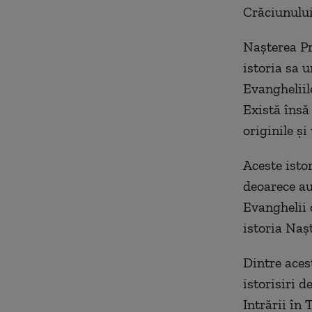
Crăciunului
Naşterea Pr
istoria sa 
Evangheliile
Există însă
originile şi
Aceste isto
deoarece au
Evanghelii 
istoria Naş
Dintre acest
istorisiri d
Intrării în