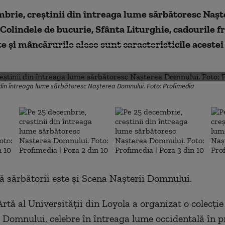
brie, creştinii din întreaga lume sărbătoresc Naşt
Colindele de bucurie, Sfânta Liturghie, cadourile 
 şi mâncărurile alese sunt caracteristicile acestei
DESCHIDE GALERIA FOTO
 din întreaga lume sărbătoresc Naşterea Domnului. Foto: Profimedia
că sărbătorii este şi Scena Naşterii Domnului.
rtă al Universităţii din Loyola a organizat o colecţie
i Domnului, celebre în întreaga lume occidentală în 