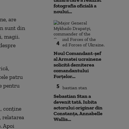
tânăra care a realizat
fotografia oficială a
noului...
ne, are
un sunt din
i, magii.
4
 despre
Noul Comandant-șef
al Armatei ucrainene
solicită demiterea
ică,
comandantului
Forțelor...
cele patru
e pentru
5
Sebastian Stan a
devenit tată. Iubita
actorului originar din
a, conţine
Constanța, Annabelle
, relatarea
Wallis...
. Apoi