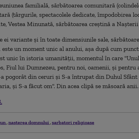
 reuniunea familială, sărbătoarea comunitară (colindele
tară (târgurile, spectacolele dedicate, împodobirea loc
oate, Vestea Minunată, sărbătoarea creştină a Naşteri
e ei variante şi în toate dimensiunile sale, sărbătoar
 este un moment unic al anului, aşa după cum punct
ost unic în istoria umanităţii, momentul în care "Un
os, Fiul lui Dumnezeu, pentru noi, oamenii, şi pentru 
a pogorât din ceruri şi S-a întrupat din Duhul Sfânt 
ria, şi S-a făcut om". Din acea clipă se măsoară anii.
.
iun
nasterea domnului
sarbatori religioase