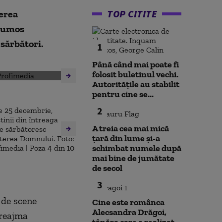
TOP CITITE
erea
frumos
 sărbători.
1
Până când mai poate fi
folosit buletinul vechi.
Autoritățile au stabilit
pentru cine se...
2
A treia cea mai mică
țară din lume și-a
schimbat numele după
mai bine de jumătate
de secol
3
 de scene
Cine este românca
Alecsandra Drăgoi,
preajma