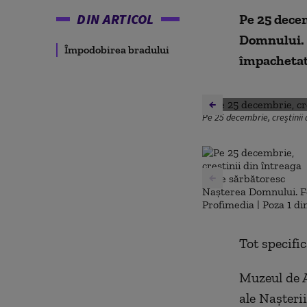
DIN ARTICOL
Pe 25 decem
Domnului. 
Împodobirea bradului
împachetate
Pe 25 decembrie, creştinii
Tot specifi
Muzeul de A
ale Naşteri