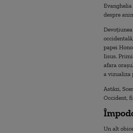
Evanghelia M
despre anima
Devoţiunea 
occidentală,
papei Honor
Iisus. Prim
afara oraşu
a vizualiza
Astăzi, Sce
Occident, f
Împodo
Un alt obic