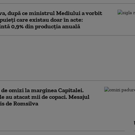
a, după ce ministrul Mediului a vorbit
puieți care existau doar în acte:
ntă 0,9% din producția anuală
ef al Direcției Silvice
pierdut definitiv
l cu Romsilva.
a îl obligă să returneze
l de pensionare
 de omizi la marginea Capitalei.
le au atacat mii de copaci. Mesajul
is de Romsilva