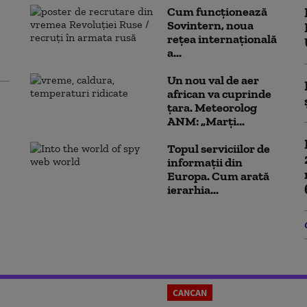
Cum funcționează
Sovintern, noua
rețea internațională
a...
Un nou val de aer
african va cuprinde
țara. Meteorolog
ANM: „Marți...
Topul serviciilor de
informații din
Europa. Cum arată
ierarhia...
CANCAN