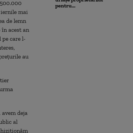
e 500.000
pentru...
 iernile mai
tea de lemn
 în acest an
 pe care l-
teres,
preţurile au
tier
n urma
că avem deja
blic al
chiziţionăm