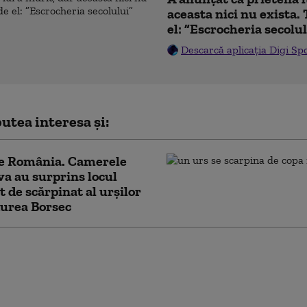
aceasta nici nu exista. 
el: ”Escrocheria secolu
Descarcă aplicația Digi Sp
utea interesa și:
de România. Camerele
a au surprins locul
t de scărpinat al urșilor
durea Borsec
ia Silva cere
area legii salarizării.
ltorii avertizează că ar
ierde 25% din salarii