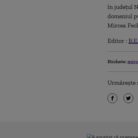
în judeţul 
domeniul pu
Mircea Fech
Editor :
B.E
Etichete:
mirc
Urmărește ș