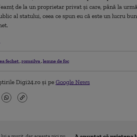
Neamţ de la un proprietar privat şi care, până la urm
blic al statului, ceea ce spun eu că este un lucru bun”
et.
.
ea fechet
romsilva
lemne de foc
tirile Digi24.ro și pe
Google News
A anunțat că prietena l