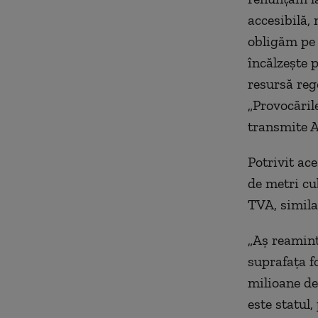
accesibilă,
obligăm pe 
încălzeşte 
resursă reg
„Provocăril
transmite A
Potrivit ac
de metri cu
TVA, similar
„Aş reamint
suprafaţa f
milioane de
este statul,