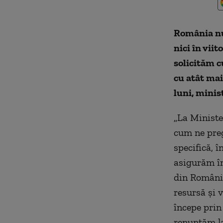
România nu 
nici în vii
solicităm c
cu atât mai
luni, minis
„La Ministe
cum ne preg
specifică, 
asigurăm în
din România
resursă şi 
începe prin
renunţăm la