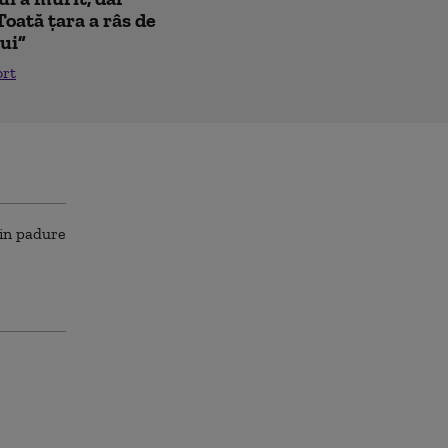
Toată țara a râs de
lui”
ort