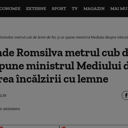
CONOMIE
EXTERNE
SPORT
TV
MAGAZIN
MAI MU
Romsilva metrul cub de lemn de foc și ce spune ministrul Mediului despre interzi
nde Romsilva metrul cub 
 spune ministrul Mediului 
rea încălzirii cu lemne
2:39