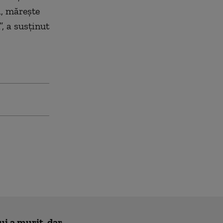
ă, măreşte
, a susţinut
ui a murit, dar