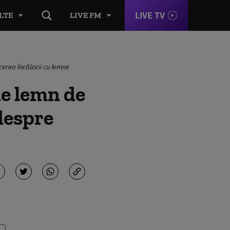
LIVE TV
LTE
LIVE FM
cerea încălzirii cu lemne
de lemn de
despre