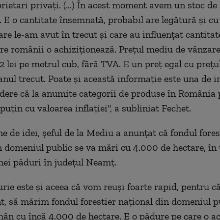
rietari privaţi. (...) În acest moment avem un stoc d
 E o cantitate însemnată, probabil are legătură şi cu
are le-am avut în trecut şi care au influenţat cantita
are românii o achiziţionează. Preţul mediu de vânzare
2 lei pe metrul cub, fără TVA. E un preţ egal cu preţul
anul trecut. Poate şi această informaţie este una de in
dere că la anumite categorii de produse în România 
 puţin cu valoarea inflaţiei", a subliniat Fechet.
ne de idei, şeful de la Mediu a anunţat că fondul fores
n domeniul public se va mări cu 4.000 de hectare, î
unei păduri în judeţul Neamţ.
urie este şi aceea că vom reuşi foarte rapid, pentru 
nt, să mărim fondul forestier naţional din domeniul pu
mân cu încă 4.000 de hectare. E o pădure pe care o a