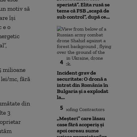
speriată”. Elita rusă se
iun motiv să
teme că FSB „scapă de
sub control”, după ce...
re îşi
c e o
nergetic
l”,
4
5 milioane
Incident grav de
lei/mc, fără
securitate: O dronă a
intrat din România în
Bulgaria şi a explodat
la...
jumătate din
5
te 3
„Meșteri” care lăsau
roprietar
case fără acoperiș și
cutăm
apoi cereau sume
uriașe proprietarilor