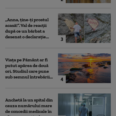
„Anna, ţine-ţi prostul
acasă!”. Val de reacții
după ce un bărbat a
desenat o declarație...
3
Viața pe Pământ ar fi
putut apărea de două
ori. Studiul care pune
sub semnul întrebării...
4
Anchetă la un spital din
cauza numărului mare
de concedii medicale în