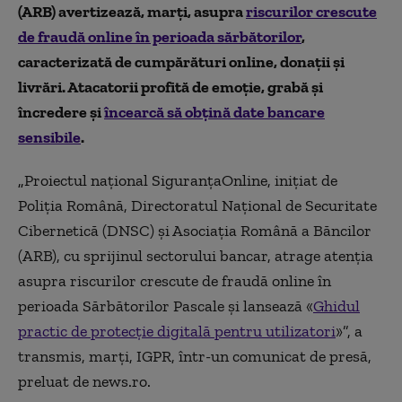
(ARB) avertizează, marţi, asupra
riscurilor crescute
de fraudă online în perioada sărbătorilor
,
caracterizată de cumpărături online, donaţii şi
livrări. Atacatorii profită de emoţie, grabă şi
încredere şi
încearcă să obţină date bancare
sensibile
.
„
Proiectul naţional SiguranţaOnline, iniţiat de
Poliţia Română, Directoratul Naţional de Securitate
Cibernetică (DNSC) şi Asociaţia Română a Băncilor
(ARB), cu sprijinul sectorului bancar, atrage atenţia
asupra riscurilor crescute de fraudă online în
perioada Sărbătorilor Pascale şi lansează «
Ghidul
practic de protecţie digitală pentru utilizatori
»”, a
transmis, marţi, IGPR, într-un comunicat de presă,
preluat de news.ro.