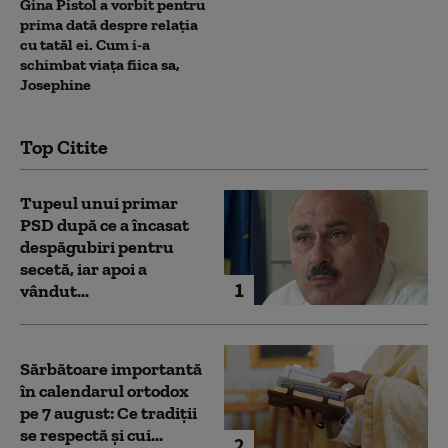
Gina Pistol a vorbit pentru
prima dată despre relația
cu tatăl ei. Cum i-a
schimbat viața fiica sa,
Josephine
Top Citite
Tupeul unui primar
PSD după ce a încasat
despăgubiri pentru
secetă, iar apoi a
1
vândut...
Sărbătoare importantă
în calendarul ortodox
pe 7 august: Ce tradiții
se respectă și cui...
2