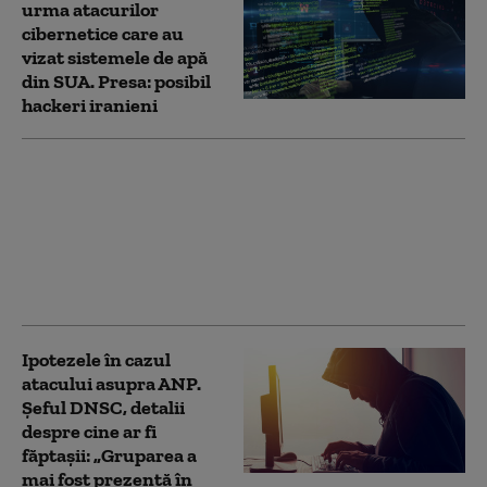
urma atacurilor
cibernetice care au
vizat sistemele de apă
din SUA. Presa: posibil
hackeri iranieni
Cum a ajuns o primărie
de comună cu doar 14
angajați cea mai sigură
instituție publică din
România în fața
atacurilor cibernetice
Ipotezele în cazul
atacului asupra ANP.
Șeful DNSC, detalii
despre cine ar fi
făptașii: „Gruparea a
mai fost prezentă în