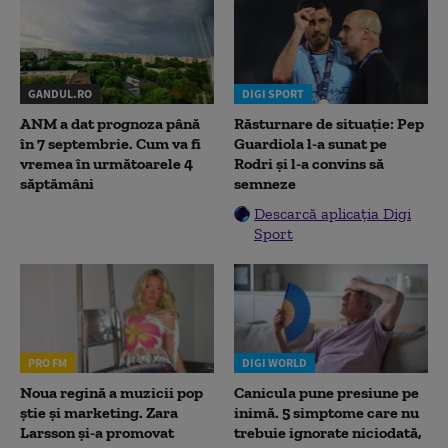
GANDUL.RO
DIGI SPORT
ANM a dat prognoza până
Răsturnare de situație: Pep
în 7 septembrie. Cum va fi
Guardiola l-a sunat pe
vremea în următoarele 4
Rodri și l-a convins să
săptămâni
semneze
Descarcă aplicația Digi
Sport
PRO FM
DIGI WORLD
Noua regină a muzicii pop
Canicula pune presiune pe
știe și marketing. Zara
inimă. 5 simptome care nu
Larsson și-a promovat
trebuie ignorate niciodată,