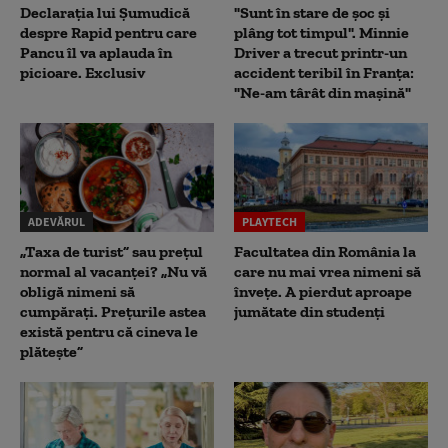
Declarația lui Șumudică
"Sunt în stare de șoc și
despre Rapid pentru care
plâng tot timpul". Minnie
Pancu îl va aplauda în
Driver a trecut printr-un
picioare. Exclusiv
accident teribil în Franța:
"Ne-am târât din mașină"
ADEVĂRUL
PLAYTECH
„Taxa de turist” sau prețul
Facultatea din România la
normal al vacanței? „Nu vă
care nu mai vrea nimeni să
obligă nimeni să
înveţe. A pierdut aproape
cumpărați. Prețurile astea
jumătate din studenţi
există pentru că cineva le
plătește”