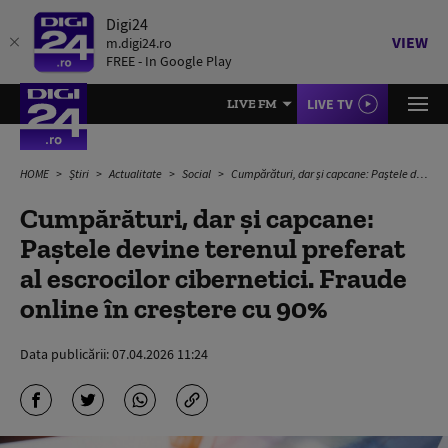
Digi24
VIEW
m.digi24.ro
FREE - In Google Play
LIVE TV
LIVE FM
HOME
Știri
Actualitate
Social
Cumpărături, dar și capcane: Paștele devine terenul preferat al escrocilor cibernetici. Fraude online în creștere cu 90%
Cumpărături, dar și capcane:
Paștele devine terenul preferat
al escrocilor cibernetici. Fraude
online în creștere cu 90%
Data publicării:
07.04.2026 11:24