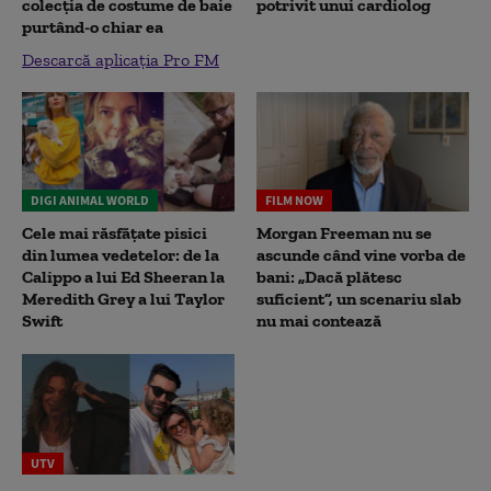
colecția de costume de baie
potrivit unui cardiolog
purtând-o chiar ea
Descarcă aplicația Pro FM
DIGI ANIMAL WORLD
FILM NOW
Cele mai răsfățate pisici
Morgan Freeman nu se
din lumea vedetelor: de la
ascunde când vine vorba de
Calippo a lui Ed Sheeran la
bani: „Dacă plătesc
Meredith Grey a lui Taylor
suficient”, un scenariu slab
Swift
nu mai contează
UTV