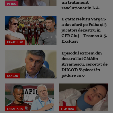
un tratament
PE ROZ
revoluționar în L.A.
E gata! Neluțu Varga i-
a dat afară pe Folha și 3
jucători dezastru în
CFR Cluj – Tromso 0-5.
Exclusiv
FANATIK.RO
Episodul extrem din
dosarul lui Cătălin
Avramescu, cercetat de
DIICOT: 'A plecat în
pădure cu o
CANCAN
FANATIK.RO
FILM NOW