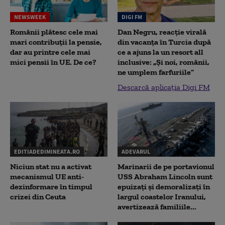
NEWSWEEK
DIGI FM
Românii plătesc cele mai
Dan Negru, reacție virală
mari contribuții la pensie,
din vacanța în Turcia după
dar au printre cele mai
ce a ajuns la un resort all
mici pensii în UE. De ce?
inclusive: „Și noi, românii,
ne umplem farfuriile”
Descarcă aplicația Digi FM
EDITIADEDIMINEATA.RO
ADEVARUL
Niciun stat nu a activat
Marinarii de pe portavionul
mecanismul UE anti-
USS Abraham Lincoln sunt
dezinformare în timpul
epuizați și demoralizați în
crizei din Ceuta
largul coastelor Iranului,
avertizează familiile...