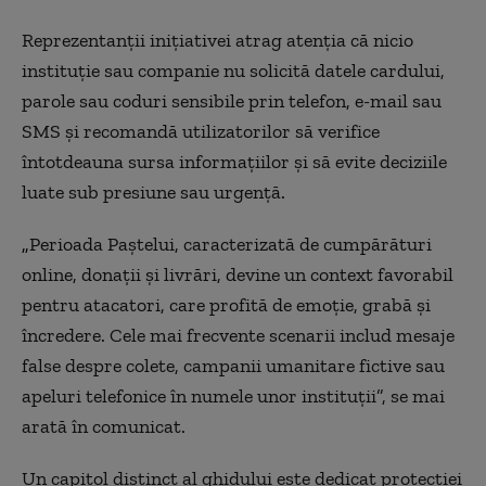
Reprezentanţii iniţiativei atrag atenţia că nicio
instituţie sau companie nu solicită datele cardului,
parole sau coduri sensibile prin telefon, e-mail sau
SMS şi recomandă utilizatorilor să verifice
întotdeauna sursa informaţiilor şi să evite deciziile
luate sub presiune sau urgenţă.
„
Perioada Paştelui, caracterizată de cumpărături
online, donaţii şi livrări, devine un context favorabil
pentru atacatori, care profită de emoţie, grabă şi
încredere. Cele mai frecvente scenarii includ mesaje
false despre colete, campanii umanitare fictive sau
apeluri telefonice în numele unor instituţii”, se mai
arată în comunicat.
Un capitol distinct al ghidului este dedicat protecţiei