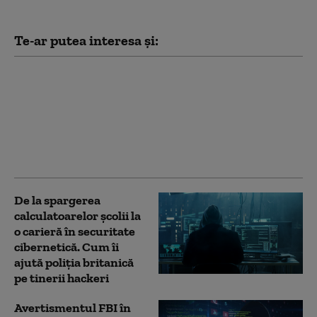
Te-ar putea interesa și:
Hackerii susținuți de
statul rus vizează
rețelele Wi-Fi ale
hotelurilor pentru a
spiona turiștii, arată
un raport Microsoft
De la spargerea
calculatoarelor școlii la
o carieră în securitate
cibernetică. Cum îi
ajută poliția britanică
pe tinerii hackeri
Avertismentul FBI în