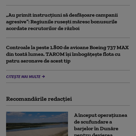
„Au primit instrucțiuni să desfășoare campanii
agresive”: Regiunile rusești măresc bonusurile
acordate recrutorilor de război
Controale la peste 1.800 de avioane Boeing 737 MAX
din toată lumea. TAROM își îmbogățește flota cu
patru aeronave de acest tip
CITEȘTE MAI MULTE
Recomandările redacţiei
A început operațiunea
de scufundare a
barjelor în Dunăre
pentru devierea