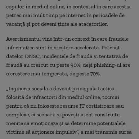
copiilor în mediul online, în contextul în care aceştia
petrec mai mult timp pe internet în perioadele de
vacanţă şi pot deveni ţinte ale atacatorilor.
Avertismentul vine într-un context în care fraudele
informatice sunt în creştere accelerată. Potrivit
datelor DNSC, incidentele de fraudă şi tentativă de
fraudă au crescut cu peste 90%, deşi phishing-ul are
o creştere mai temperată, de peste 70%.
„
Ingineria socială a devenit principala tactică
folosită de infractorii din mediul online, tocmai
pentru că nu foloseşte resurse IT costisitoare sau
complexe, ci scenarii şi poveşti atent construite,
menite să emoţioneze şi să determine potenţialele
victime să acţioneze impulsiv”, a mai transmis sursa