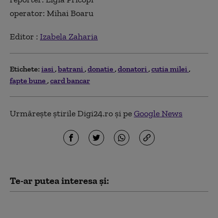
operator: Mihai Boaru
Editor :
Izabela Zaharia
Etichete:
iasi
batrani
donatie
donatori
cutia milei
fapte bune
card bancar
Urmărește știrile Digi24.ro și pe
Google News
Te-ar putea interesa și:
Anchetă la un spital din
cauza numărului mare