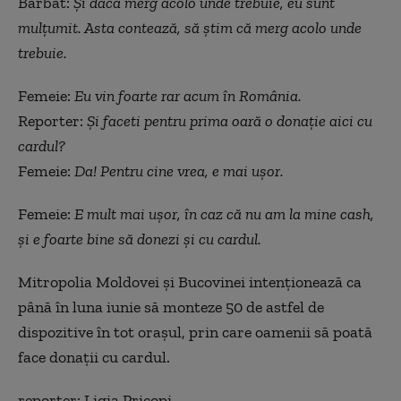
Bărbat:
Și dacă merg acolo unde trebuie, eu sunt
mulțumit. Asta contează, să știm că merg acolo unde
trebuie.
Femeie:
Eu vin foarte rar acum în România.
Reporter:
Și faceti pentru prima oară o donație aici cu
cardul?
Femeie:
Da! Pentru cine vrea, e mai ușor.
Femeie:
E mult mai ușor, în caz că nu am la mine cash,
și e foarte bine să donezi și cu cardul.
Mitropolia Moldovei și Bucovinei intenționează ca
până în luna iunie să monteze 50 de astfel de
dispozitive în tot orașul, prin care oamenii să poată
face donații cu cardul.
reporter: Ligia Pricopi