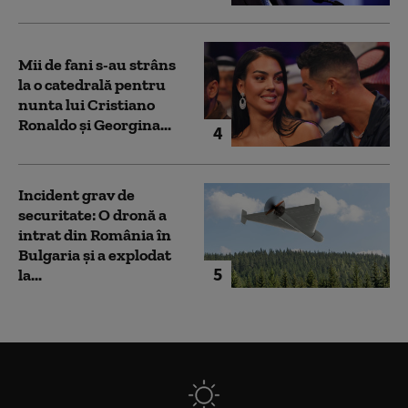
Mii de fani s-au strâns
la o catedrală pentru
nunta lui Cristiano
Ronaldo şi Georgina...
4
Incident grav de
securitate: O dronă a
intrat din România în
Bulgaria şi a explodat
5
la...