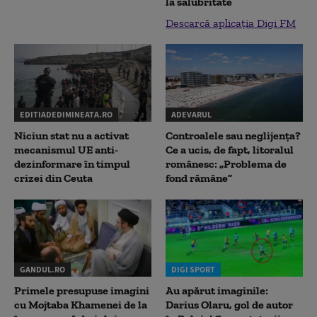
la salubritate
Descarcă aplicația Digi FM
EDITIADEDIMINEATA.RO
ADEVARUL
Niciun stat nu a activat
Controalele sau neglijența?
mecanismul UE anti-
Ce a ucis, de fapt, litoralul
dezinformare în timpul
românesc: „Problema de
crizei din Ceuta
fond rămâne”
GANDUL.RO
DIGI SPORT
Primele presupuse imagini
Au apărut imaginile:
cu Mojtaba Khamenei de la
Darius Olaru, gol de autor