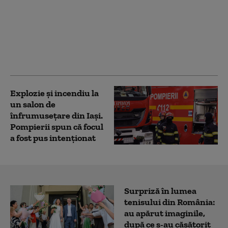
Ieșenii critică decizia
de raționalizare a
energiei electrice.
Reacția primarului
Chirica: „E simplu să
nu-ţi pese de nimic”
Explozie și incendiu la
un salon de
înfrumusețare din Iași.
Pompierii spun că focul
a fost pus intenționat
Surpriză în lumea
tenisului din România:
au apărut imaginile,
după ce s-au căsătorit