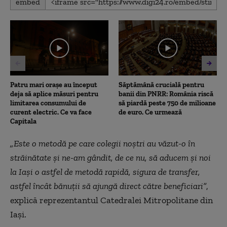
embed
seconds
of
2
minutes,
21
seconds
Patru mari orașe au început
Săptămână crucială pentru
deja să aplice măsuri pentru
banii din PNRR: România riscă
limitarea consumului de
să piardă peste 750 de milioane
curent electric. Ce va face
de euro. Ce urmează
Capitala
„Este o metodă pe care colegii noștri au văzut-o în
străinătate și ne-am gândit, de ce nu, să aducem și noi
la Iași o astfel de metodă rapidă, sigura de transfer,
astfel încât bănuții să ajungă direct către beneficiari”
,
explică reprezentantul Catedralei Mitropolitane din
Iași.