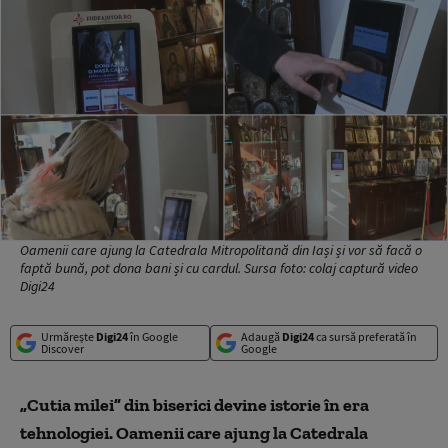
Oamenii care ajung la Catedrala Mitropolitană din Iași și vor să facă o
faptă bună, pot dona bani și cu cardul. Sursa foto: colaj captură video
Digi24
Urmărește
Digi24
în Google
Adaugă
Digi24
ca sursă preferată în
Discover
Google
„Cutia milei” din biserici devine istorie în era
tehnologiei. Oamenii care ajung la Catedrala