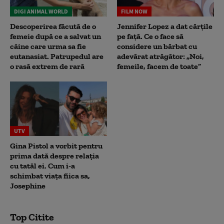
DIGI ANIMAL WORLD
FILM NOW
Descoperirea făcută de o
Jennifer Lopez a dat cărțile
femeie după ce a salvat un
pe față. Ce o face să
câine care urma sa fie
considere un bărbat cu
eutanasiat. Patrupedul are
adevărat atrăgător: „Noi,
o rasă extrem de rară
femeile, facem de toate”
UTV
Gina Pistol a vorbit pentru
prima dată despre relația
cu tatăl ei. Cum i-a
schimbat viața fiica sa,
Josephine
Top Citite