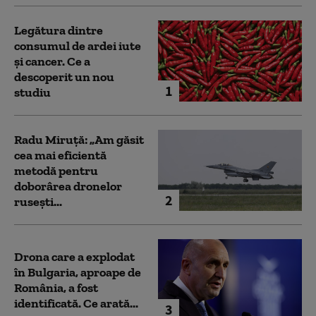
Legătura dintre
consumul de ardei iute
și cancer. Ce a
descoperit un nou
1
studiu
Radu Miruță: „Am găsit
cea mai eficientă
metodă pentru
doborârea dronelor
2
rusești...
Drona care a explodat
în Bulgaria, aproape de
România, a fost
identificată. Ce arată...
3