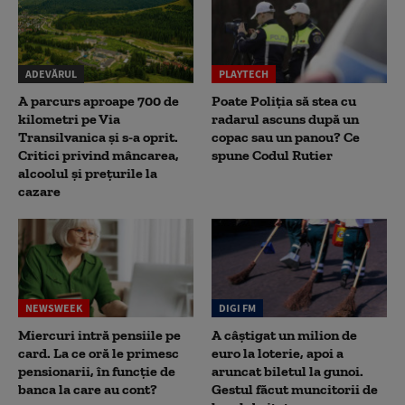
ADEVĂRUL
PLAYTECH
A parcurs aproape 700 de
Poate Poliția să stea cu
kilometri pe Via
radarul ascuns după un
Transilvanica și s-a oprit.
copac sau un panou? Ce
Critici privind mâncarea,
spune Codul Rutier
alcoolul și prețurile la
cazare
NEWSWEEK
DIGI FM
Miercuri intră pensiile pe
A câștigat un milion de
card. La ce oră le primesc
euro la loterie, apoi a
pensionarii, în funcție de
aruncat biletul la gunoi.
banca la care au cont?
Gestul făcut muncitorii de