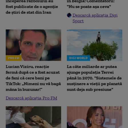
începerea războiului au
în Belgia! Comentatorii:
fost publicate de o agenție
"Nu se poate așa ceva"
de știri de stat din Iran
Descarcă aplicația Digi
Sport
PRO FM
DIGI WORLD
Lucian Viziru, reacție
La câte miliarde ar putea
fermă după ce a fost acuzat
ajunge populația Terrei
de fani că cere bani pe
până în 2070. "Sistemele de
TikTok: „Nimeni nu vă bagă
susținere a vieții pe planetă
mâna în buzunar!”
sunt deja sub presiune"
Descarcă aplicația Pro FM