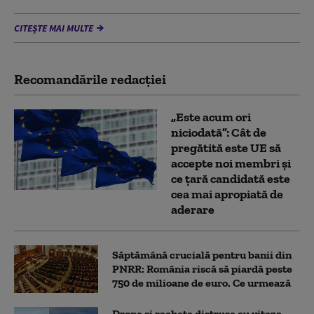
CITEȘTE MAI MULTE
Recomandările redacţiei
„Este acum ori
niciodată”: Cât de
pregătită este UE să
accepte noi membri și
ce țară candidată este
cea mai apropiată de
aderare
Săptămână crucială pentru banii din
PNRR: România riscă să piardă peste
750 de milioane de euro. Ce urmează
Drone și rachete distruse cu viteza