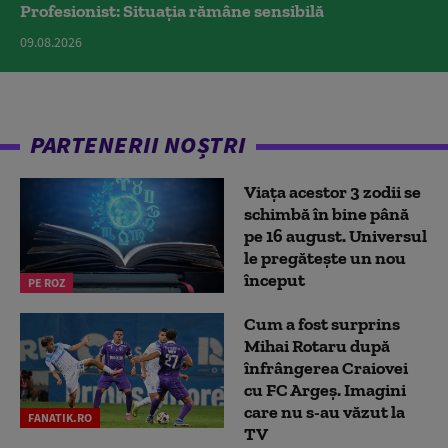
Profesionist: Situația rămâne sensibilă
09.08.2026
PARTENERII NOȘTRI
Viața acestor 3 zodii se
schimbă în bine până
pe 16 august. Universul
le pregătește un nou
început
PE ROZ
Cum a fost surprins
Mihai Rotaru după
înfrângerea Craiovei
cu FC Argeș. Imagini
care nu s-au văzut la
FANATIK.RO
TV