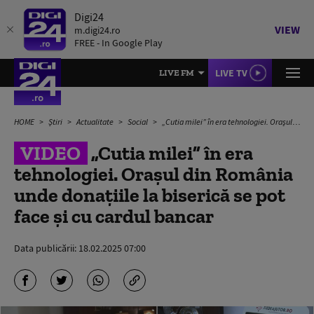
Digi24
VIEW
m.digi24.ro
FREE - In Google Play
LIVE TV
LIVE FM
HOME
Știri
Actualitate
Social
„Cutia milei” în era tehnologiei. Orașul din România unde donațiile la biserică se pot face și cu cardul bancar
VIDEO
„Cutia milei” în era
tehnologiei. Orașul din România
unde donațiile la biserică se pot
face și cu cardul bancar
Data publicării:
18.02.2025 07:00