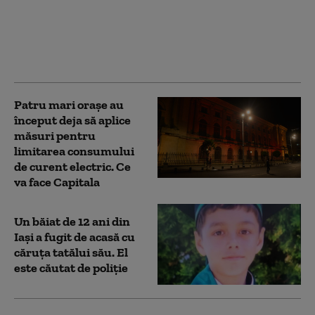
de concedii medicale în
plin sezon estival: Unul
din 10 angajați a
anunțat că e bolnav
Patru mari orașe au
început deja să aplice
măsuri pentru
limitarea consumului
de curent electric. Ce
va face Capitala
Un băiat de 12 ani din
Iași a fugit de acasă cu
căruţa tatălui său. El
este căutat de poliție