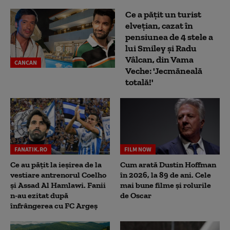
Ce a pățit un turist
elvețian, cazat în
pensiunea de 4 stele a
lui Smiley și Radu
Vâlcan, din Vama
CANCAN
Veche: 'Jecmăneală
totală!'
FANATIK.RO
FILM NOW
Ce au pățit la ieșirea de la
Cum arată Dustin Hoffman
vestiare antrenorul Coelho
în 2026, la 89 de ani. Cele
și Assad Al Hamlawi. Fanii
mai bune filme și rolurile
n-au ezitat după
de Oscar
înfrângerea cu FC Argeș