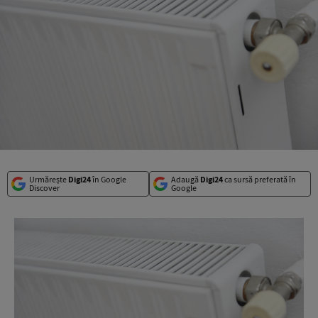
Urmărește
Digi24
în Google
Adaugă
Digi24
ca sursă preferată în
Discover
Google