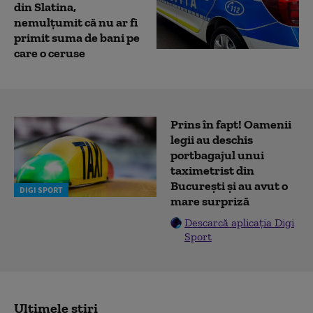
din Slatina,
nemulţumit că nu ar fi
primit suma de bani pe
care o ceruse
Prins în fapt! Oamenii
legii au deschis
portbagajul unui
taximetrist din
București și au avut o
DIGI SPORT
mare surpriză
Descarcă aplicația Digi
Sport
Ultimele știri