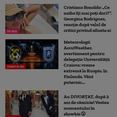
Cristiano Ronaldo: „Ce
naiba îți mai poți dori?”.
Georgina Rodriguez,
reacție după valul de
critici privind silueta ei
PE ROZ
Meteorologii
AccuWeather,
avertisment pentru
delegația Universității
Craiova: vreme
FANATIK.RO
extremă la Kuopio, în
Finlanda. Vânt
puternic...
Au DIVORȚAT, după 2
ani de căsnicie! Vestea
momentului în
showbiz😮