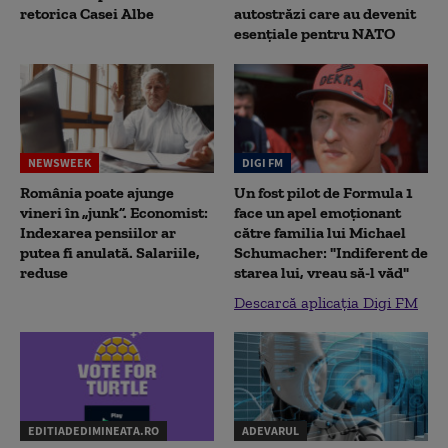
retorica Casei Albe
autostrăzi care au devenit
esențiale pentru NATO
NEWSWEEK
DIGI FM
România poate ajunge
Un fost pilot de Formula 1
vineri în „junk”. Economist:
face un apel emoționant
Indexarea pensiilor ar
către familia lui Michael
putea fi anulată. Salariile,
Schumacher: "Indiferent de
reduse
starea lui, vreau să-l văd"
Descarcă aplicația Digi FM
EDITIADEDIMINEATA.RO
ADEVARUL