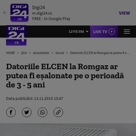
Digi24
VIEW
m.digi24.ro
FREE - In Google Play
LIVE TV
LIVE FM
HOME
Știri
Actualitate
Social
Datoriile ELCEN la Romgaz ar putea fi eșalonate pe o perioadă de 3 - 5 ani
Datoriile ELCEN la Romgaz ar
putea fi eșalonate pe o perioadă
de 3 - 5 ani
Data publicării:
13.11.2015 15:47