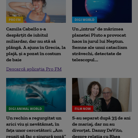
PRO FM
DIGI WORLD
Camila Cabello s-a
Un „intrus” de mărimea
despărțit de iubitul
planetei Pluto a provocat
miliardar, dar nu stă să
haos în jurul lui Neptun.
plângă. A ajuns în Grecia, la
Semne ale unui cataclism
plajă, și a pozat în costum
străvechi, detectate de
de baie
telescopul...
Descarcă aplicația Pro FM
DIGI ANIMAL WORLD
FILM NOW
Un rechin a regurgitat un
S-au separat după 35 de ani
arici viu și nevătămat, în
de mariaj, dar nu au
fața unor cercetători: „Am
divorțat. Danny DeVito,
reușit să fac o singură poză”
despre relația cu Rhea