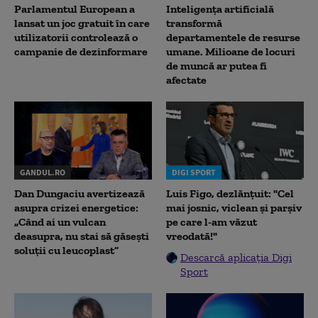
Parlamentul European a
Inteligența artificială
lansat un joc gratuit în care
transformă
utilizatorii controlează o
departamentele de resurse
campanie de dezinformare
umane. Milioane de locuri
de muncă ar putea fi
afectate
GANDUL.RO
DIGI SPORT
Dan Dungaciu avertizează
Luis Figo, dezlănțuit: "Cel
asupra crizei energetice:
mai josnic, viclean și parșiv
„Când ai un vulcan
pe care l-am văzut
deasupra, nu stai să găsești
vreodată!"
soluții cu leucoplast”
Descarcă aplicația Digi
Sport