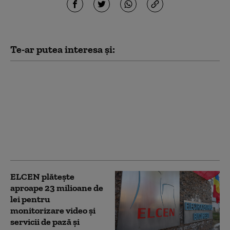
Te-ar putea interesa și:
Termocentrala CET
Grozăveşti, repusă în
funcțiune pentru a
furniza și energie
electrică. Cât ar urma
să furnizeze în
sistemul energetic
ELCEN plăteşte
aproape 23 milioane de
lei pentru
monitorizare video şi
servicii de pază şi