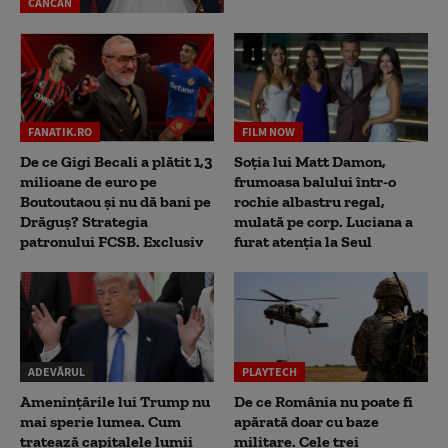
CANCAN
FANATIK.RO
FILM NOW
De ce Gigi Becali a plătit 1,3
Soția lui Matt Damon,
milioane de euro pe
frumoasa balului într-o
Boutoutaou și nu dă bani pe
rochie albastru regal,
Drăguș? Strategia
mulată pe corp. Luciana a
patronului FCSB. Exclusiv
furat atenția la Seul
ADEVĂRUL
PLAYTECH
Amenințările lui Trump nu
De ce România nu poate fi
mai sperie lumea. Cum
apărată doar cu baze
tratează capitalele lumii
militare. Cele trei