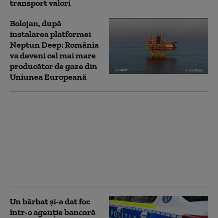
transport valori
Bolojan, după
instalarea platformei
Neptun Deep: România
va deveni cel mai mare
producător de gaze din
Uniunea Europeană
Platforma offshore de
producție din cadrul
proiectului Neptun
Deep a fost instalată în
Marea Neagră. Are
peste 225 de metri
înălțime
Un bărbat şi-a dat foc
într-o agenţie bancară