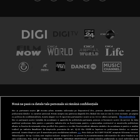
TERMENI ȘI CONDIȚII
POLITICA DE CONFIDENȚIALITATE
Nouă ne pasă ca datele tale personale să rămână confidențiale
Noi și partenerii noștri
30
stocăm și/sau accesăm informații pe dispozitivul dvs., precum identificatorii cookie unici pentru
prelucrarea datelor cu caracter personal. Puteți accepta sau gestiona alegerile dvs. făcând clic mai jos sau în orice moment, pe pagina
ABONARE DIGI TV
cu politica de confidențialitate. Aceste alegeri vor fi raportate partenerilor noștri și nu vă vor afecta navigarea.
Mai multe detalii
Noi si partenerii nostri (retelele de socializare si agentiile de publicitate partenere, precum si furnizorii nostri de servicii de date
analitice) prelucram date pentru a permite website-ului sa functioneze, pentru a personaliza continutul si anunturile publicitare
GESTIONAȚI PREFERINȚELE
afisate in functie de interesele si/sau profilul dvs., pentru a va oferi functionalitati aferente retelelor de socializare si pentru a analiza
traficul pe website. Beneficiati de drepturile prevazute de art. 15-22 din GDPR in legatura cu prelucrarea datelor cu caracter
personal. Aceste drepturi pot fi exercitate prin modalitatea indicata
aici
. Prin click pe “ACCEPT TOATE”, acceptati folosirea tuturor
CODUL DIGI24
Tehnologiilor de tip Cookie, care implica inclusiv acceptul dvs. cu privire la stocarea/accesarea informatiilor de catre Vendor-ii cu
care colaboram. Prin click pe “VREAU SA MODIFIC SETARILE INDIVIDUAL” puteti schimba preferintele in mod individual, mai