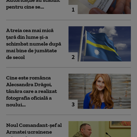
pentru cine se...
1
A treia cea mai mică
țară din lume și-a
schimbat numele după
mai bine de jumătate
2
de secol
Cine este românca
Alecsandra Drăgoi,
tânăra care a realizat
fotografia oficială a
3
noului...
Noul Comandant-șef al
Armatei ucrainene