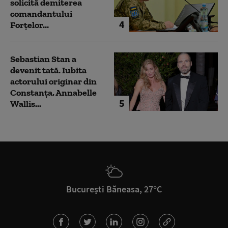
solicită demiterea
comandantului
4
Forțelor...
Sebastian Stan a
devenit tată. Iubita
actorului originar din
Constanța, Annabelle
5
Wallis...
București Băneasa, 27°C