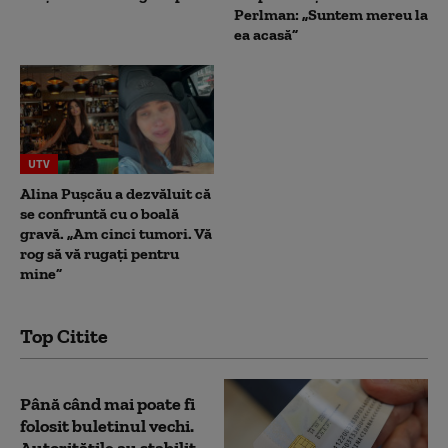
Perlman: „Suntem mereu la
ea acasă”
UTV
Alina Pușcău a dezvăluit că
se confruntă cu o boală
gravă. „Am cinci tumori. Vă
rog să vă rugați pentru
mine”
Top Citite
Până când mai poate fi
folosit buletinul vechi.
Autoritățile au stabilit