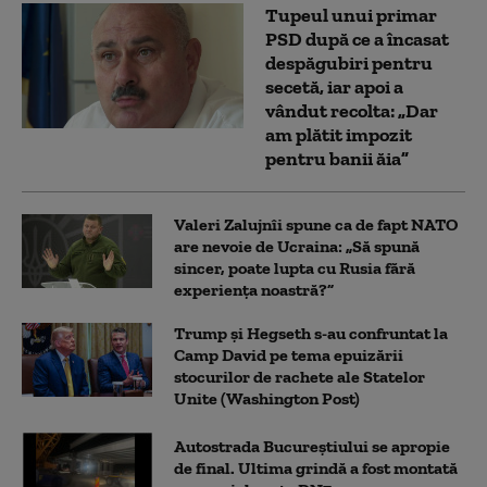
Tupeul unui primar
PSD după ce a încasat
despăgubiri pentru
secetă, iar apoi a
vândut recolta: „Dar
am plătit impozit
pentru banii ăia”
Valeri Zalujnîi spune ca de fapt NATO
are nevoie de Ucraina: „Să spună
sincer, poate lupta cu Rusia fără
experiența noastră?”
Trump şi Hegseth s-au confruntat la
Camp David pe tema epuizării
stocurilor de rachete ale Statelor
Unite (Washington Post)
Autostrada Bucureștiului se apropie
de final. Ultima grindă a fost montată