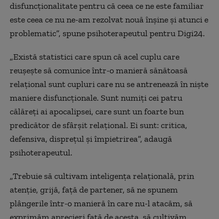
disfuncționalitate pentru că ceea ce ne este familiar
este ceea ce nu ne-am rezolvat nouă înșine și atunci e
problematic”, spune psihoterapeutul pentru Digi24.
„Există statistici care spun că acel cuplu care
reușește să comunice într-o manieră sănătoasă
relațional sunt cupluri care nu se antrenează în niște
maniere disfuncționale. Sunt numiți cei patru
călăreți ai apocalipsei, care sunt un foarte bun
predicător de sfârșit relațional. Ei sunt: critica,
defensiva, disprețul și împietrirea”, adaugă
psihoterapeutul.
„Trebuie să cultivam inteligența relațională, prin
atenție, grijă, față de partener, să ne spunem
plângerile într-o manieră în care nu-l atacăm, să
exprimăm aprecieri față de acesta, să cultivăm