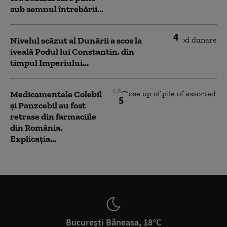
sub semnul întrebării...
4
Nivelul scăzut al Dunării a scos la
iveală Podul lui Constantin, din
timpul Imperiului...
Medicamentele Colebil
5
și Panzcebil au fost
retrase din farmaciile
din România.
Explicația...
București Băneasa, 18°C