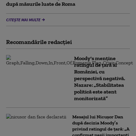
după măsurile luate de Roma
CITEȘTE MAI MULTE
Recomandările redacţiei
Moody's menține
ratingul de țară al
României, cu
perspectivă negativă.
Nazare: „Stabilitatea
politică este atent
monitorizată”
Mesajul lui Nicușor Dan
după decizia Moody’s
privind ratingul de țară: „A
confirmat pașii importanți