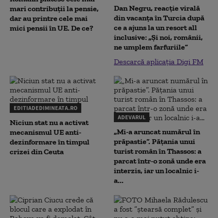
Dan Negru, reacție virală
mari contribuții la pensie,
din vacanța în Turcia după
dar au printre cele mai
ce a ajuns la un resort all
mici pensii în UE. De ce?
inclusive: „Și noi, românii,
ne umplem farfuriile”
Descarcă aplicația Digi FM
EDITIADEDIMINEATA.RO
ADEVARUL
Niciun stat nu a activat
„Mi-a aruncat numărul în
mecanismul UE anti-
prăpastie”. Pățania unui
dezinformare în timpul
turist român în Thassos: a
crizei din Ceuta
parcat într-o zonă unde era
interzis, iar un localnic i-
a...