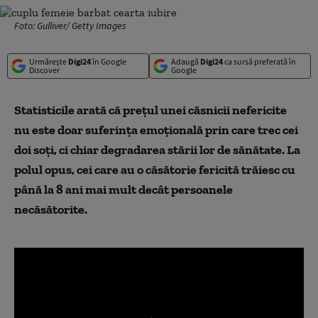
Foto: Gulliver/ Getty Images
Urmărește
Digi24
în Google
Adaugă
Digi24
ca sursă preferată în
Discover
Google
Statisticile arată că prețul unei căsnicii nefericite
nu este doar suferința emoțională prin care trec cei
doi soți, ci chiar degradarea stării lor de sănătate. La
polul opus, cei care au o căsătorie fericită trăiesc cu
până la 8 ani mai mult decât persoanele
necăsătorite.