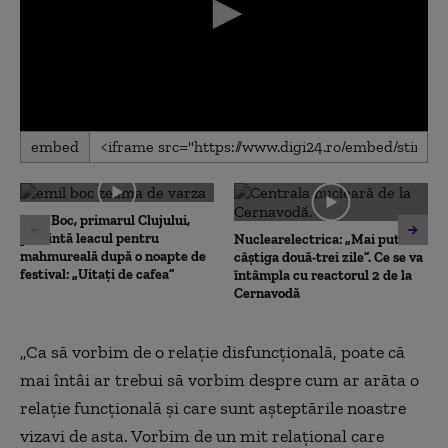
0
embed
seconds
of
0
seconds
Emil Boc, primarul Clujului,
prezintă leacul pentru
Nuclearelectrica: „Mai putem
mahmureală după o noapte de
câștiga două-trei zile”. Ce se va
festival: „Uitați de cafea”
întâmpla cu reactorul 2 de la
Cernavodă
„Ca să vorbim de o relație disfuncțională, poate că
mai întâi ar trebui să vorbim despre cum ar arăta o
relație funcțională și care sunt așteptările noastre
vizavi de asta. Vorbim de un mit relațional care