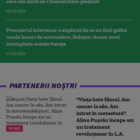
care am dorit să-l transmitem piețelor
08.08.2026
Premierul interimar a explicat de ce au fost golite
unele lacuri de acumulare. Bolojan: Acum sunt
reumplute aceste baraje
07.08.2026
PARTENERII NOȘTRI
"Viața bate filmul. Am
cancer la sân. Am
intrat în metastază".
Alina Pușcău începe azi
un tratament
PE ROZ
revoluționar în L.A.