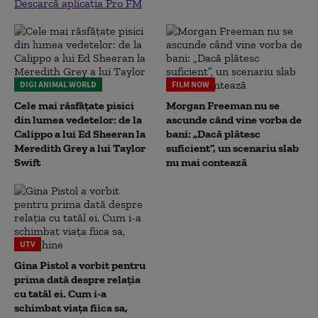
Descarcă aplicația Pro FM
DIGI ANIMAL WORLD
FILM NOW
Cele mai răsfățate pisici
Morgan Freeman nu se
din lumea vedetelor: de la
ascunde când vine vorba de
Calippo a lui Ed Sheeran la
bani: „Dacă plătesc
Meredith Grey a lui Taylor
suficient”, un scenariu slab
Swift
nu mai contează
UTV
Gina Pistol a vorbit pentru
prima dată despre relația
cu tatăl ei. Cum i-a
schimbat viața fiica sa,