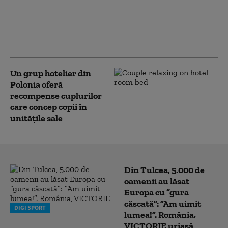
Un cuplu rus a fost acuzat de
spionaj în Polonia, legături cu FSB
și trimitere de colete-capcană. Ce
pedeapsă riscă cei doi
Un grup hotelier din
Polonia oferă
recompense cuplurilor
care concep copii în
unitățile sale
Din Tulcea, 5.000 de
oamenii au lăsat
Europa cu ”gura
căscată”: ”Am uimit
DIGI SPORT
lumea!”. România,
VICTORIE uriașă