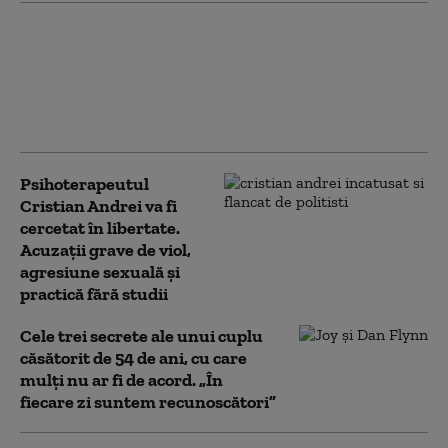
Dragobetele 2026: Cele
mai inspirate cadouri și
surprize pentru a
sărbători iubirea pe 24
februarie
Psihoterapeutul
Cristian Andrei va fi
cercetat în libertate.
Acuzații grave de viol,
agresiune sexuală și
practică fără studii
Cele trei secrete ale unui cuplu
căsătorit de 54 de ani, cu care
mulți nu ar fi de acord. „În
fiecare zi suntem recunoscători”