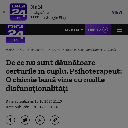
Digi24
VIEW
m.digi24.ro
FREE - In Google Play
LIVE TV
LIVE FM
HOME
Știri
Actualitate
Social
De ce nu sunt dăunătoare certurile în cuplu. Psihoterapeut: O chimie bună vine cu multe disfuncționalități
De ce nu sunt dăunătoare
certurile în cuplu. Psihoterapeut:
O chimie bună vine cu multe
disfuncționalități
Data actualizării:
19.10.2019 15:19
Data publicării:
19.10.2019 15:18