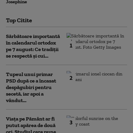
Josephine
Top Citite
Sărbătoare importantă
în calendarul ortodox
1
pe 7 august: Ce tradiții
se respectă și cui...
Tupeul unui primar
2
PSD după ce a încasat
despăgubiri pentru
secetă, iar apoi a
vândut...
Viața pe Pământ ar fi
3
putut apărea de două
ori. Studiul care pune