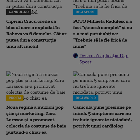
GANDUL.RO
DIGI SPORT
Ciprian Ciucu crede că
FOTO Mihaela Rădulescu a
blocul care a explodat în
fost ”ștearsă complet” și nu
Rahova va fi demolat. Cât ar
s-a mai putut abține:
putea dura construcția
”Trebuie să le fie frică de
unui alt imobil
mine”
Descarcă aplicația Digi
Sport
PRO FM
DIGI WORLD
Noua regină a muzicii pop
Canicula pune presiune pe
știe și marketing. Zara
inimă. 5 simptome care nu
Larsson și-a promovat
trebuie ignorate niciodată,
colecția de costume de baie
potrivit unui cardiolog
purtând-o chiar ea