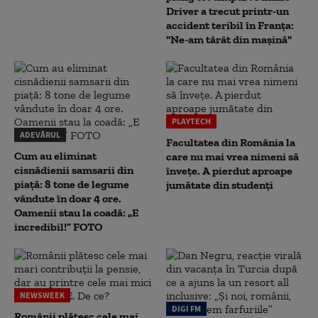
Driver a trecut printr-un
accident teribil în Franța:
"Ne-am târât din mașină"
PLAYTECH
ADEVĂRUL
Facultatea din România la
Cum au eliminat
care nu mai vrea nimeni să
cisnădienii samsarii din
înveţe. A pierdut aproape
piață: 8 tone de legume
jumătate din studenţi
vândute în doar 4 ore.
Oamenii stau la coadă: „E
incredibil!” FOTO
NEWSWEEK
DIGI FM
Românii plătesc cele mai