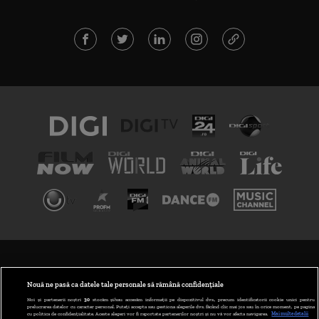
TERMENI ȘI CONDIȚII
POLITICA DE CONFIDENȚIALITATE
Nouă ne pasă ca datele tale personale să rămână confidențiale
Noi și partenerii noștri
30
stocăm și/sau accesăm informații pe dispozitivul dvs., precum identificatorii cookie unici pentru
prelucrarea datelor cu caracter personal. Puteți accepta sau gestiona alegerile dvs. făcând clic mai jos sau în orice moment, pe pagina
ABONARE DIGI TV
cu politica de confidențialitate. Aceste alegeri vor fi raportate partenerilor noștri și nu vă vor afecta navigarea.
Mai multe detalii