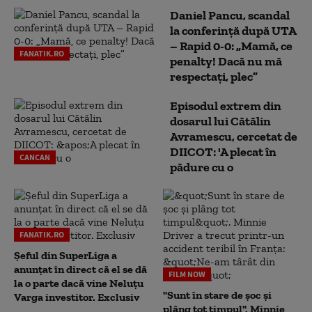
Daniel Pancu, scandal
la conferință după UTA
– Rapid 0-0: „Mamă, ce
FANATIK.RO
penalty! Dacă nu mă
respectați, plec”
Episodul extrem din
dosarul lui Cătălin
Avramescu, cercetat de
DIICOT: 'A plecat în
CANCAN
pădure cu o
FANATIK.RO
Șeful din SuperLiga a
anunțat în direct că el se dă
FILM NOW
la o parte dacă vine Neluțu
"Sunt în stare de șoc și
Varga investitor. Exclusiv
plâng tot timpul". Minnie