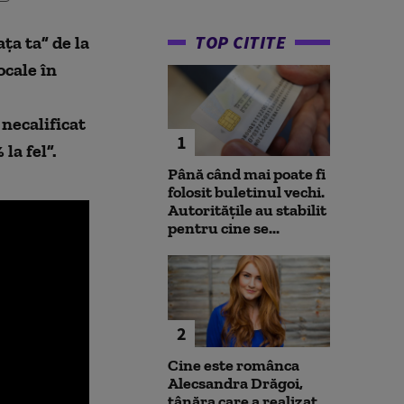
TOP CITITE
ța ta” de la
ocale în
 necalificat
1
la fel”.
Până când mai poate fi
folosit buletinul vechi.
Autoritățile au stabilit
pentru cine se...
2
Cine este românca
Alecsandra Drăgoi,
tânăra care a realizat