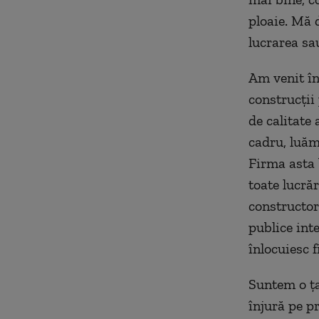
ploaie. Mă 
lucrarea sa
Am venit în
construcții 
de calitate 
cadru, luăm 
Firma asta 
toate lucrăr
constructori
publice int
înlocuiesc f
Suntem o ța
înjură pe p