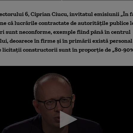
ctorului 6, Ciprian Ciucu, invitatul emisiunii „În fa
ne că lucrările contractate de autoritățile publice l
ri sunt neconforme, exemple fiind până în centrul
ui, deoarece în firme și în primării există personal
 licitații constructorii sunt în proporție de „80-90% 