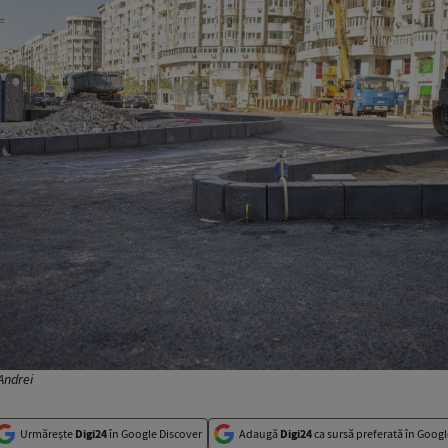
Andrei
Urmărește
Digi24
în Google Discover
Adaugă
Digi24
ca sursă preferată în Googl