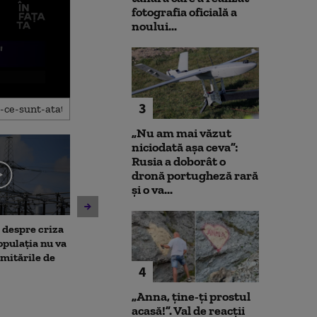
fotografia oficială a
noului...
3
„Nu am mai văzut
niciodată așa ceva”:
Rusia a doborât o
dronă portugheză rară
și o va...
, despre criza
Noi verificări pe aeroportul
Avertisment de
opulația nu va
din Leipzig: sute de polițiști
după scandalul
limitările de
caută o a doua dronă.
pe cărbune: „B
4
Varianta exclusă de
angajamentelo
anchetatori
poate avea con
„Anna, ţine-ţi prostul
financiare”
acasă!”. Val de reacții