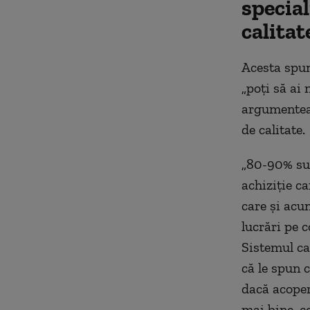
special
calitat
Acesta spune
„poți să ai 
argumenteaz
de calitate.
„80-90% sunt
achiziție c
care și acu
lucrări pe c
Sistemul ca
că le spun 
dacă acoper
mai bine, co