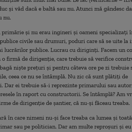
duc și văd dacă e baltă sau nu. Atunci mă gândesc da
u nu.
 primărie și nu erau ingineri și oameni specializați î
publice civile sau drumuri, poduri care să se uite la i
ai lucrărilor publice. Lucrau cu diriginți. Facem un c
o firmă de dirigenție, care trebuie să verifice constr
bagă niște prețuri și pentru câteva ore pe zi trebuie
ile, ceea ce nu se întâmplă. Nu zic că sunt plătiți de
. Dar ei trebuie să-i reprezinte primarului sau autori
eresele în raport cu constructorii. Se întâmplă? Am vr
irme de dirigenție de șantier, că nu-și făceau treaba.
ră în care nimeni nu-și face treaba ca lumea și toat
rimar sau pe politician. Dar am multe reproșuri și eu