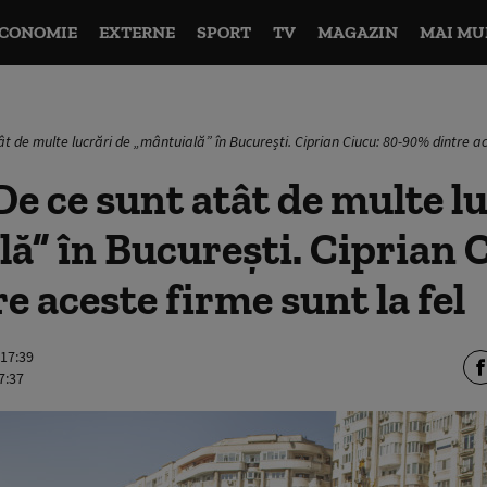
CONOMIE
EXTERNE
SPORT
TV
MAGAZIN
MAI MU
ât de multe lucrări de „mântuială” în București. Ciprian Ciucu: 80-90% dintre ac
e ce sunt atât de multe lu
ă” în București. Ciprian C
e aceste firme sunt la fel
 17:39
7:37