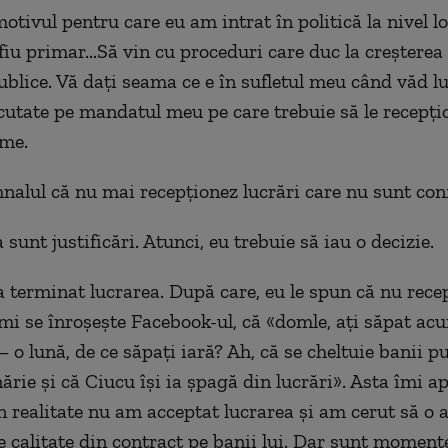
otivul pentru care eu am intrat în politică la nivel lo
iu primar...Să vin cu proceduri care duc la creșterea 
publice. Vă dați seama ce e în sufletul meu când văd l
cutate pe mandatul meu pe care trebuie să le recepți
rme.
alul că nu mai recepționez lucrări care nu sunt con
sunt justificări. Atunci, eu trebuie să iau o decizie.
a terminat lucrarea. După care, eu le spun că nu rece
mi se înroșește Facebook-ul, că «domle, ați săpat ac
o lună, de ce săpați iară? Ah, că se cheltuie banii pub
ărie și că Ciucu își ia șpagă din lucrări». Asta îmi a
n realitate nu am acceptat lucrarea și am cerut să o 
de calitate din contract pe banii lui. Dar sunt momen