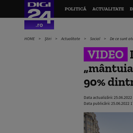
POLITICĂ
ACTUALITATE
E
HOME
Știri
Actualitate
Social
De ce sunt at
VIDEO
D
„mântuial
90% dintr
Data actualizării:
25.06.2022
Data publicării:
25.06.2022 1