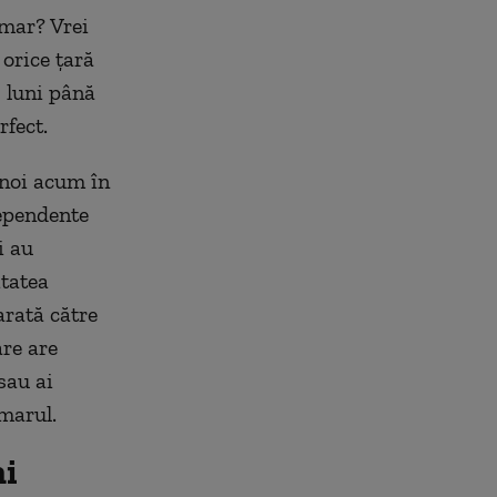
rimar? Vrei
 orice țară
6 luni până
rfect.
 noi acum în
dependente
i au
itatea
arată către
are are
sau ai
imarul.
ni