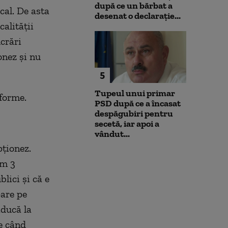
după ce un bărbat a
cal. De asta
desenat o declarație...
calității
ucrări
onez și nu
5
Tupeul unui primar
forme.
PSD după ce a încasat
despăgubiri pentru
secetă, iar apoi a
vândut...
pționez.
um 3
lici și că e
pare pe
aducă la
te când