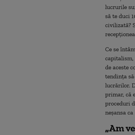
lucrurile su
să te duci 1
civilizată?
recepționeaz
Ce se întâm
capitalism,
de aceste c
tendința să
lucrărilor. 
primar, că e
proceduri de
neșansa ca s
„Am ve