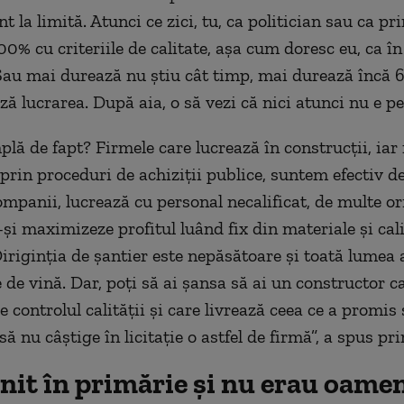
nt la limită. Atunci ce zici, tu, ca politician sau ca p
00% cu criteriile de calitate, așa cum doresc eu, ca în
 Sau mai durează nu știu cât timp, mai durează încă 
ă lucrarea. După aia, o să vezi că nici atunci nu e pe
plă de fapt? Firmele care lucrează în construcții, iar
 prin proceduri de achiziții publice, suntem efectiv 
ompanii, lucrează cu personal necalificat, de multe or
-și maximizeze profitul luând fix din materiale și cal
Diriginția de șantier este nepăsătoare și toată lumea 
 de vină. Dar, poți să ai șansa să ai un constructor c
 controlul calității și care livrează ceea ce a promis 
ă nu câștige în licitație o astfel de firmă”, a spus pr
nit în primărie și nu erau oame