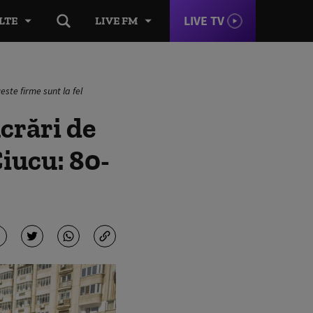
LIVE TV
LTE
LIVE FM
este firme sunt la fel
crări de
iucu: 80-