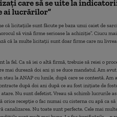
izați care să se uite la indicatori
e ai lucrărilor”
 că licitațiile sunt făcute pe baza unui caiet de sarci
norocul să vină firme serioase la achiziție”. Ciucu mai
ă că la multe licitații sunt doar firme care nu livrea
 la fel. Ca să iei o altă firmă, trebuie să reiei o pro
are mai durează doi ani și se duce mandatul. Am avut l
m stau la ANAP cu lunile, după care se contestă. Am a
ontracte după doi ani după ce au fost inițiate de fost
 atare. Nu sunt defetist. Vreau să schimb lucrurile a
că orice recepție o fac numai cu cisterna cu apă ca s
ă canalizarea. Nu toate sunt perfecte. Cele mai mult
ndițiile sunt mult mai bune. Le fac (verificările – n.r