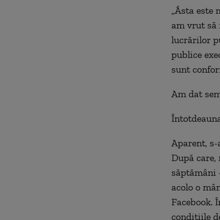
„Ăsta este m
am vrut să f
lucrărilor 
publice exe
sunt confo
Am dat semn
Întotdeauna 
Aparent, s-
După care, 
săptămâni – 
acolo o mân
Facebook. Î
condițiile 