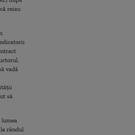
că reiau
n
ndicatorii
ontract
uctorul.
 să vadă
tății
ut să
ă lumea
 la rândul