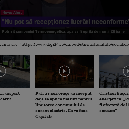
me
 Transport
Patru mari orașe au început
Cristian Bușoi
 cerut
deja să aplice măsuri pentru
energetică: „P
limitarea consumului de
fi afectată de 
curent electric. Ce va face
consum”
Capitala