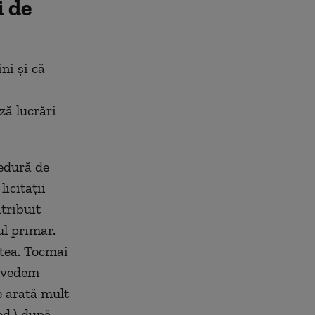
i de
ni și că
ză lucrări
cedură de
icitații
tribuit
ul primar.
stea. Tocmai
ă vedem
e arată mult
ed.) după