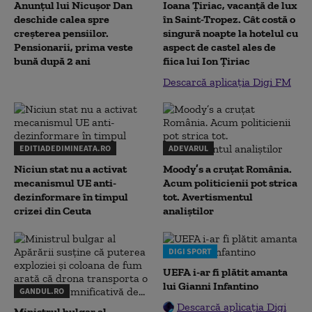
Anunțul lui Nicușor Dan
Ioana Țiriac, vacanță de lux
deschide calea spre
în Saint-Tropez. Cât costă o
creșterea pensiilor.
singură noapte la hotelul cu
Pensionarii, prima veste
aspect de castel ales de
bună după 2 ani
fiica lui Ion Țiriac
Descarcă aplicația Digi FM
EDITIADEDIMINEATA.RO
ADEVARUL
Niciun stat nu a activat
Moody’s a cruțat România.
mecanismul UE anti-
Acum politicienii pot strica
dezinformare în timpul
tot. Avertismentul
crizei din Ceuta
analiștilor
DIGI SPORT
UEFA i-ar fi plătit amanta
lui Gianni Infantino
GANDUL.RO
Descarcă aplicația Digi
Ministrul bulgar al