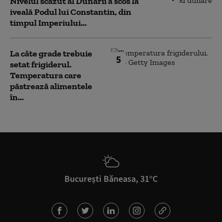
Nivelul scăzut al Dunării a scos la
iveală Podul lui Constantin, din
timpul Imperiului...
La câte grade trebuie
5
setat frigiderul.
Temperatura care
păstrează alimentele
în...
București Băneasa, 31°C