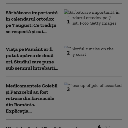
Sărbătoare importantă
în calendarul ortodox
1
pe 7 august: Ce tradiții
se respectă și cui...
Viața pe Pământ ar fi
2
putut apărea de două
ori. Studiul care pune
sub semnul întrebării...
Medicamentele Colebil
3
și Panzcebil au fost
retrase din farmaciile
din România.
Explicația...
4