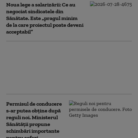
Noua lege a salarizării: Ce au
negociat sindicatele din
Sănătate. Este „pragul minim
de la care proiectul poate deveni
acceptabil”
Ministerul Sănătății
anunță măsuri
împotriva caniculei:
ambulanțe
suplimentate și puncte
de distribuire a apei
Permisul de conducere
s-ar putea obține după
reguli noi. Ministerul
Sănătății propune
schimbări importante
pentru șoferi