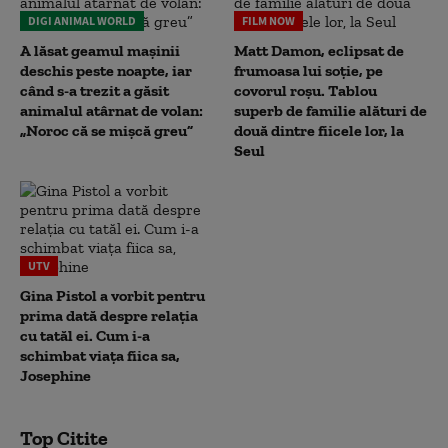
DIGI ANIMAL WORLD
FILM NOW
A lăsat geamul mașinii
Matt Damon, eclipsat de
deschis peste noapte, iar
frumoasa lui soție, pe
când s-a trezit a găsit
covorul roșu. Tablou
animalul atârnat de volan:
superb de familie alături de
„Noroc că se mișcă greu”
două dintre fiicele lor, la
Seul
UTV
Gina Pistol a vorbit pentru
prima dată despre relația
cu tatăl ei. Cum i-a
schimbat viața fiica sa,
Josephine
Top Citite