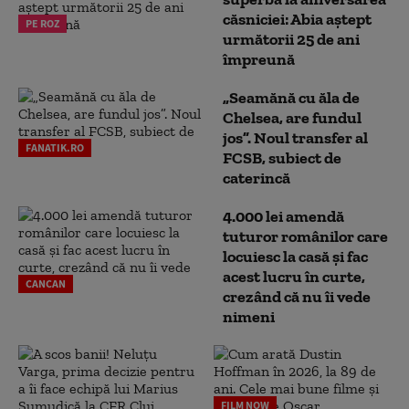
căsniciei: Abia aștept
PE ROZ
următorii 25 de ani
împreună
„Seamănă cu ăla de
Chelsea, are fundul
jos”. Noul transfer al
FANATIK.RO
FCSB, subiect de
caterincă
4.000 lei amendă
tuturor românilor care
locuiesc la casă și fac
acest lucru în curte,
CANCAN
crezând că nu îi vede
nimeni
FILM NOW