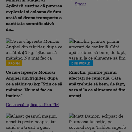
Sport
Apărării susține că puterea
exploziei și coloana de fum
arată că drona transporta o
cantitate semnificativă
de...
PRO FM
DIGI WORLD
Ce nu-i lipsește Monicăi
Rinichii, printre primii
Anghel din frigider, după
afectați de caniculă. Câtă
ce a slăbit 40 kg: “Știu ce să
apă trebuie să bem, de fapt,
mănânc. Nu mai fac ca
vara și la ce alimente să fim
înainte”
atenți
Descarcă aplicația Pro FM