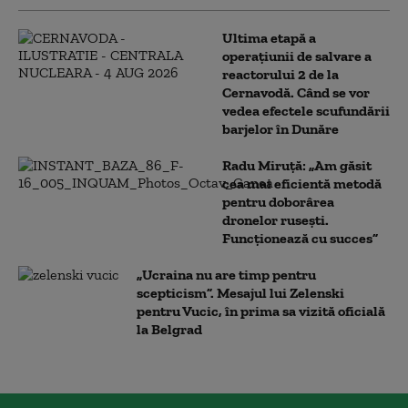
Ultima etapă a
operațiunii de salvare a
reactorului 2 de la
Cernavodă. Când se vor
vedea efectele scufundării
barjelor în Dunăre
Radu Miruță: „Am găsit
cea mai eficientă metodă
pentru doborârea
dronelor rusești.
Funcționează cu succes”
„Ucraina nu are timp pentru
scepticism”. Mesajul lui Zelenski
pentru Vucic, în prima sa vizită oficială
la Belgrad