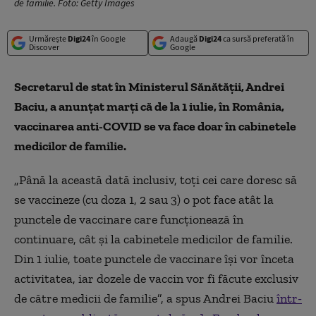
de familie. Foto: Getty Images
Urmărește
Digi24
în Google
Adaugă
Digi24
ca sursă preferată în
Discover
Google
Secretarul de stat în Ministerul Sănătăţii, Andrei
Baciu, a anunţat marţi că de la 1 iulie, în România,
vaccinarea anti-COVID se va face doar în cabinetele
medicilor de familie.
„Până la această dată inclusiv, toţi cei care doresc să
se vaccineze (cu doza 1, 2 sau 3) o pot face atât la
punctele de vaccinare care funcţionează în
continuare, cât şi la cabinetele medicilor de familie.
Din 1 iulie, toate punctele de vaccinare îşi vor înceta
activitatea, iar dozele de vaccin vor fi făcute exclusiv
de către medicii de familie”, a spus Andrei Baciu
într-