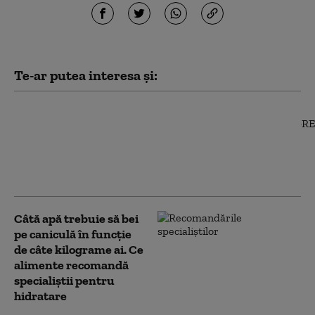
Te-ar putea interesa și:
Sindicatele din
sănătate au trimis
Guvernului un nou
model de salarizare. Ce
prevede documentul
Câtă apă trebuie să bei
pe caniculă în funcție
de câte kilograme ai. Ce
alimente recomandă
specialiștii pentru
hidratare