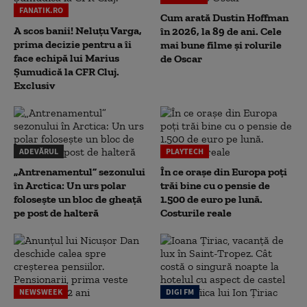
FANATIK.RO
Cum arată Dustin Hoffman
A scos banii! Neluțu Varga,
în 2026, la 89 de ani. Cele
prima decizie pentru a îi
mai bune filme și rolurile
face echipă lui Marius
de Oscar
Șumudică la CFR Cluj.
Exclusiv
ADEVĂRUL
PLAYTECH
„Antrenamentul” sezonului
În ce orașe din Europa poți
în Arctica: Un urs polar
trăi bine cu o pensie de
folosește un bloc de gheață
1.500 de euro pe lună.
pe post de halteră
Costurile reale
NEWSWEEK
DIGI FM