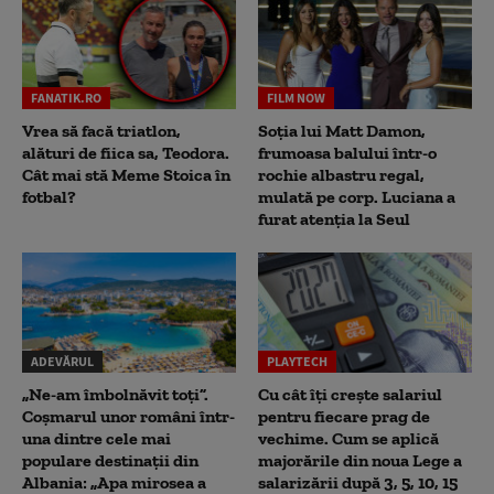
FANATIK.RO
FILM NOW
Vrea să facă triatlon,
Soția lui Matt Damon,
alături de fiica sa, Teodora.
frumoasa balului într-o
Cât mai stă Meme Stoica în
rochie albastru regal,
fotbal?
mulată pe corp. Luciana a
furat atenția la Seul
ADEVĂRUL
PLAYTECH
„Ne-am îmbolnăvit toți”.
Cu cât îți crește salariul
Coșmarul unor români într-
pentru fiecare prag de
una dintre cele mai
vechime. Cum se aplică
populare destinații din
majorările din noua Lege a
Albania: „Apa mirosea a
salarizării după 3, 5, 10, 15