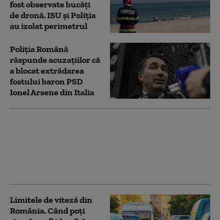
fost observate bucăți
de dronă. ISU și Poliția
au izolat perimetrul
Poliția Română
răspunde acuzațiilor că
a blocat extrădarea
fostului baron PSD
Ionel Arsene din Italia
Nou tip de fraudă
online, în care este
folosită identitatea
Poliţiei Române
Limitele de viteză din
România. Când poți