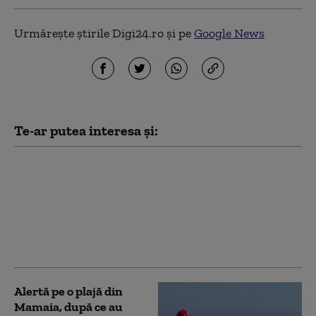
Urmărește știrile Digi24.ro și pe
Google News
Te-ar putea interesa și:
Aplicaţia de cadastru şi
carte funciară e-Terra
este mai aproape de
remediere. Care este
stadiul testelor făcute
de autorități
Alertă pe o plajă din
Mamaia, după ce au