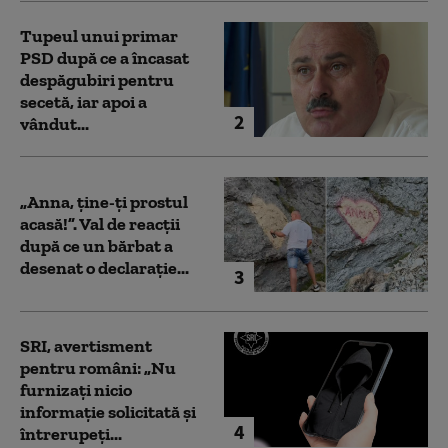
Tupeul unui primar
PSD după ce a încasat
despăgubiri pentru
secetă, iar apoi a
2
vândut...
„Anna, ţine-ţi prostul
acasă!”. Val de reacții
după ce un bărbat a
desenat o declarație...
3
SRI, avertisment
pentru români: „Nu
furnizați nicio
informație solicitată și
4
întrerupeți...