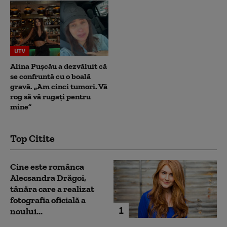
UTV
Alina Pușcău a dezvăluit că
se confruntă cu o boală
gravă. „Am cinci tumori. Vă
rog să vă rugați pentru
mine”
Top Citite
Cine este românca
Alecsandra Drăgoi,
tânăra care a realizat
fotografia oficială a
1
noului...