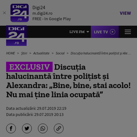
Digi24
VIEW
m.digi24.ro
FREE - In Google Play
LIVE TV
LIVE FM
HOME
Știri
Actualitate
Social
Discuția halucinantă între polițist și Alexandra: „Bine, bine, stai acolo! Nu mai ține linia ocupată”
EXCLUSIV
Discuția
halucinantă între polițist și
Alexandra: „Bine, bine, stai acolo!
Nu mai ține linia ocupată”
Data actualizării:
29.07.2019 22:19
Data publicării:
29.07.2019 20:13