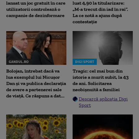
lansat un joc gratuit în care
luat 4,90 la titularizare:
utilizatorii controlează o
„M-a trecut din iad în rai”.
campanie de dezinformare
La ce notă a ajuns după
contestație
GANDUL.RO
DIGI SPORT
Bolojan, întrebat dacă va
Tragic: cel mai bun din
lua exemplul lui Nicușor
istorie a murit subit, la 43
Dan și va publica declarația
de ani. Solicitarea
de avere a partenerei sale
neobișnuită a familiei
de viață. Ce răspuns a dat...
Descarcă aplicația Digi
Sport