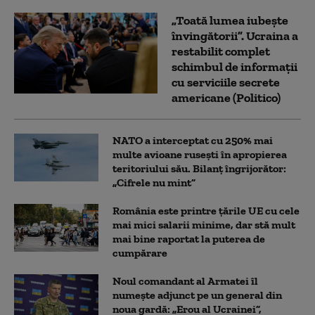
„Toată lumea iubește
învingătorii”. Ucraina a
restabilit complet
schimbul de informații
cu serviciile secrete
americane (Politico)
NATO a interceptat cu 250% mai
multe avioane rusești în apropierea
teritoriului său. Bilanț îngrijorător:
„Cifrele nu mint”
România este printre țările UE cu cele
mai mici salarii minime, dar stă mult
mai bine raportat la puterea de
cumpărare
Noul comandant al Armatei îl
numește adjunct pe un general din
noua gardă: „Erou al Ucrainei”,