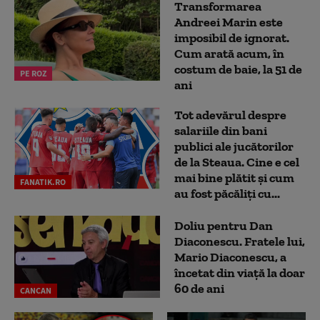
Transformarea
Andreei Marin este
imposibil de ignorat.
Cum arată acum, în
costum de baie, la 51 de
PE ROZ
ani
Tot adevărul despre
salariile din bani
publici ale jucătorilor
de la Steaua. Cine e cel
mai bine plătit și cum
FANATIK.RO
au fost păcăliți cu...
Doliu pentru Dan
Diaconescu. Fratele lui,
Mario Diaconescu, a
încetat din viață la doar
60 de ani
CANCAN