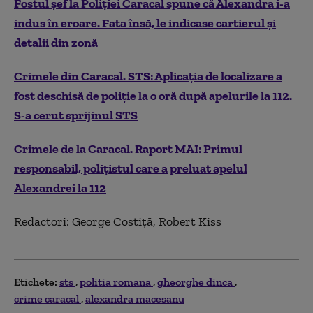
Fostul șef la Poliției Caracal spune că Alexandra i-a
indus în eroare. Fata însă, le indicase cartierul și
detalii din zonă
Crimele din Caracal. STS: Aplicația de localizare a
fost deschisă de poliție la o oră după apelurile la 112.
S-a cerut sprijinul STS
Crimele de la Caracal. Raport MAI: Primul
responsabil, polițistul care a preluat apelul
Alexandrei la 112
Redactori: George Costiță, Robert Kiss
Etichete:
sts
politia romana
gheorghe dinca
crime caracal
alexandra macesanu