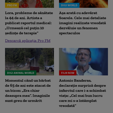
PRO FM
DIGI WORLD
Lora, probleme de sănătate
Așa arată cu adevărat
la 44 de ani. Artista a
Soarele. Cele mai detaliate
publicat raportul medical:
imagini realizate vreodată
„Urmează cel puțin 10
dezvăluie un fenomen
ședințe de terapie”
spectaculos
Descarcă aplicația Pro FM
DIGI ANIMAL WORLD
FILM NOW
Momentul când un bărbat
Antonio Banderas,
de 65 de ani este atacat de
declarație surpriză despre
un bizon: „Era chiar
infarctul care i-a schimbat
deasupra mea”. Imaginile
viața: „Cel mai bun lucru
sunt greu de urmărit
care mi s-a întâmplat
vreodată”