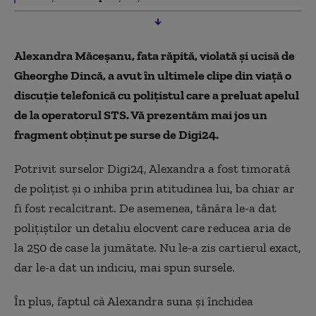
Alexandra Măceșanu, fata răpită, violată și ucisă de
Gheorghe Dincă, a avut în ultimele clipe din viață o
discuție telefonică cu
polițistul care a preluat apelul
de la operatorul STS. Vă prezentăm mai jos un
fragment obținut pe surse de Digi24.
Potrivit surselor Digi24, Alexandra a fost timorată
de polițist și o inhiba prin atitudinea lui, ba chiar ar
fi fost recalcitrant. De asemenea, tânăra le-a dat
polițiștilor un detaliu elocvent care reducea aria de
la 250 de case la jumătate. Nu le-a zis cartierul exact,
dar le-a dat un indiciu, mai spun sursele.
În plus, faptul că Alexandra suna și închidea