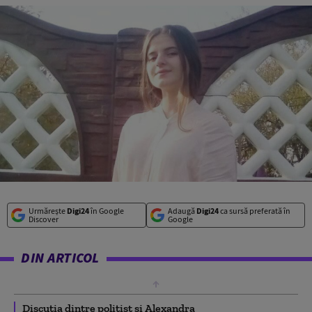
Urmărește
Digi24
în Google
Adaugă
Digi24
ca sursă preferată în
Discover
Google
DIN ARTICOL
Discuția dintre polițist și Alexandra