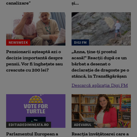
canalizare”
și...
NEWSWEEK
DIGI FM
Pensionarii așteaptă azi o
„Anna, ţine-ţi prostul
decizie importantă despre
acasă!" Reacţii după ce un
pensii. Vor fi înghețate sau
bărbat a desenat o
crescute cu 200 lei?
declaraţie de dragoste pe o
stâncă, în Transfăgărăşan
Descarcă aplicația Digi FM
EDITIADEDIMINEATA.RO
ADEVARUL
Parlamentul European a
Reacția învățătoarei care a