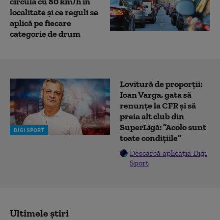
circula cu 80 km/h în
localitate și ce reguli se
aplică pe fiecare
categorie de drum
Lovitură de proporții:
Ioan Varga, gata să
renunțe la CFR și să
preia alt club din
SuperLigă: ”Acolo sunt
DIGI SPORT
toate condițiile”
Descarcă aplicația Digi
Sport
Ultimele știri