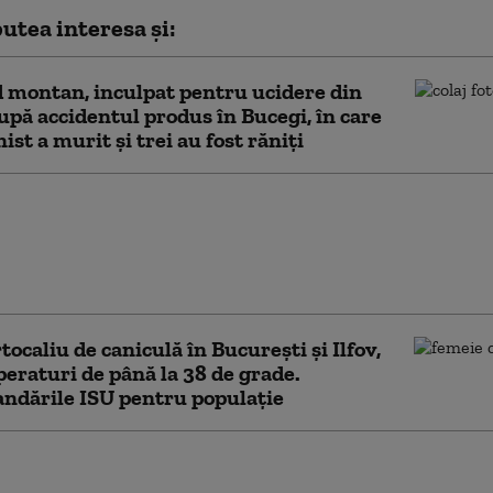
utea interesa și:
 montan, inculpat pentru ucidere din
upă accidentul produs în Bucegi, în care
ist a murit şi trei au fost răniți
pe o plajă din Mamaia,
 au fost observate
de dronă. ISU și Poliția
at perimetrul
tocaliu de caniculă în București și Ilfov,
eraturi de până la 38 de grade.
ndările ISU pentru populație
 Română răspunde acuzațiilor că a blocat
rea fostului baron PSD Ionel Arsene din