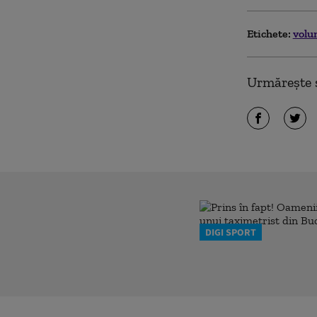
Etichete:
volu
Urmărește ș
DIGI SPORT