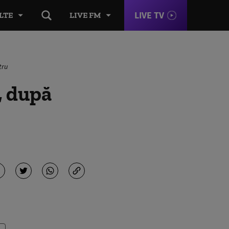
LIVE TV
LTE
LIVE FM
tru
, după