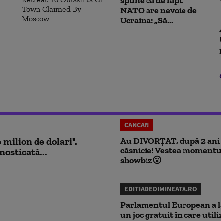
spune ca de fapt
NATO are nevoie de
Ucraina: „Să...
CANCAN
milion de dolari".
Au DIVORȚAT, după 2 ani
căsnicie! Vestea momentu
nosticată...
showbiz😮
EDITIADEDIMINEATA.RO
Parlamentul European a l
un joc gratuit în care utili