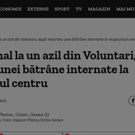
CONOMIE
EXTERNE
SPORT
TV
MAGAZIN
MAI MU
a un azil din Voluntari, după moartea unei bătrâne internate la respectivul cen
al la un azil din Voluntari
nei bătrâne internate la
ul centru
4:01
tiv. Foto: Inquam Photos/Octav Ganea