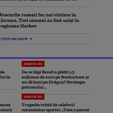
Atacurile rusești fac noi victime în
Ucraina. Trei oameni au fost uciși în
regiunea Harkov
CITEȘTE MAI MULTE
FANATIK.RO
 de
De ce Gigi Becali a plătit 1,3
lui în
milioane de euro pe Boutoutaou și
nu dă bani pe Drăguș? Strategia
patronului...
FANATIK.RO
ansat
Tragedia trăită de celebrul
zatorii
comentator sportiv: „Tata a parcat