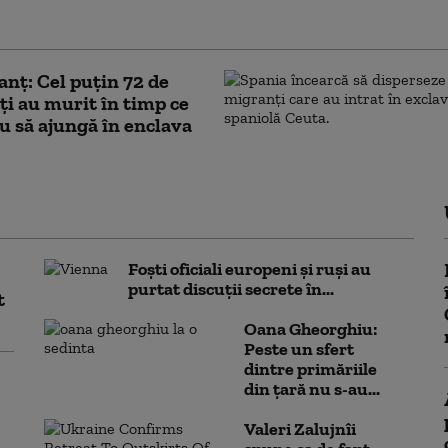
anț: Cel puţin 72 de
i au murit în timp ce
u să ajungă în enclava
Foști oficiali europeni și ruși au
purtat discuții secrete în...
t
Oana Gheorghiu:
Peste un sfert
dintre primăriile
din țară nu s-au...
Valeri Zalujnîi