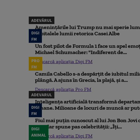
ADEVĂRUL
Amenințările lui Trump nu mai sperie lum
DIGI
capitalele lumii retorica Casei Albe
FM
Un fost pilot de Formula 1 face un apel emoț
Michael Schumacher: "Indiferent de...
PRO
Descarcă aplicația Digi FM
FM
Camila Cabello s-a despărțit de iubitul mili
plângă. A ajuns în Grecia, la plajă, și a...
Descarcă aplicația Pro FM
ADEVARUL
Inteligența artificială transformă departa
DIGI
umane. Milioane de locuri de muncă ar putea
FM
Fiul mai puțin cunoscut al lui Jon Bon Jovi 
său, dar spune pas celebrității: „Îți...
DIGI
ANIMAL
Descarcă aplicația Digi FM