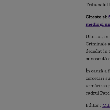
Tribunalul I
Citește și:
medic și un
Ulterior, în
Criminale au
decedat în t
cunoscută c
În cauză a 
cercetări su
urmărirea p
cadrul Parc
Editor :
M.L