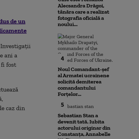
Alecsandra Drăgoi,
tânăra care a realizat
fotografia oficială a
dus de un
noului...
edicamente
 Investigaţii
e ani a
4
fi fost
Noul Comandant-șef
al Armatei ucrainene
solicită demiterea
comandantului
ctuează
Forțelor...
ă,
5
de caz din
Sebastian Stan a
devenit tată. Iubita
actorului originar din
Constanța, Annabelle