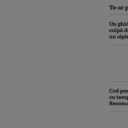
Te-ar p
Un ghid
culpă d
un alpin
Alertă 
după ce
bucăți 
au izol
Cod por
cu temp
Recoma
Poliția
extrăda