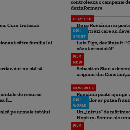
controlează o campanie d
dezinformare
PLAYTECH
ea. Cum tratează
De ce România nu poate 
DIGI
autostrăzi care au deven
SPORT
ionant către familia lui
Luis Figo, dezlănțuit: "C
văzut vreodată!"
FILM
NOW
ardar, dar nu stă să
Sebastian Stan a devenit
originar din Constanța,
NEWSWEEK
mentele de resurse
România poate ajunge v
 fi...
DIGI
pensiilor ar putea fi anu
WORLD
calcă pe urmele tatălui
Un „intrus” de mărimea 
Neptun. Semne ale unui
FILM