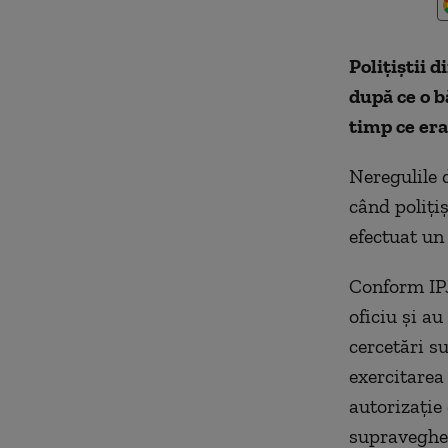
Poliţiştii 
după ce o b
timp ce era
Neregulile d
când poliţi
efectuat un 
Conform IPJ 
oficiu şi a
cercetări su
exercitarea
autorizaţie
supravegher