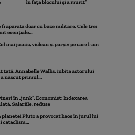
e
în fața blocului și a murit”
fi apărată doar cu baze militare. Cele trei
it esențiale...
el mai josnic, viclean și parșiv pe care l-am
 tată. Annabelle Wallis, iubita actorului
 a născut primul...
ineri în „junk”. Economist: Indexarea
lată. Salariile, reduse
planetei Pluto a provocat haos în jurul lui
 cataclism...