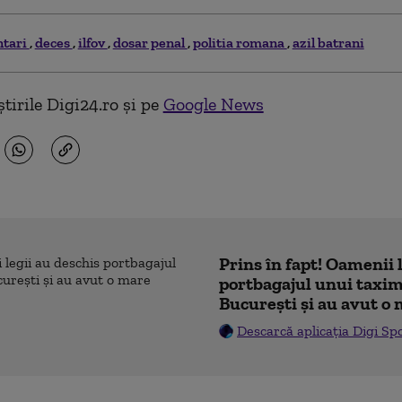
ntari
deces
ilfov
dosar penal
politia romana
azil batrani
tirile Digi24.ro și pe
Google News
Prins în fapt! Oamenii 
portbagajul unui taxim
București și au avut o
Descarcă aplicația Digi Sp