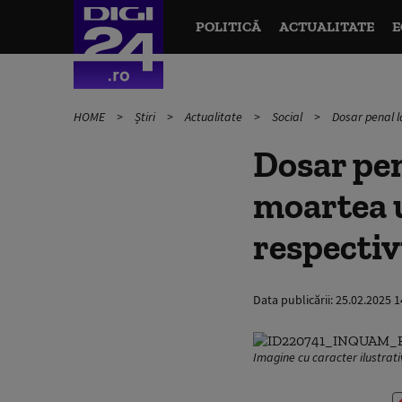
POLITICĂ
ACTUALITATE
E
HOME
Știri
Actualitate
Social
Dosar penal l
Dosar pen
moartea u
respectiv
Data publicării:
25.02.2025 1
Imagine cu caracter ilustra