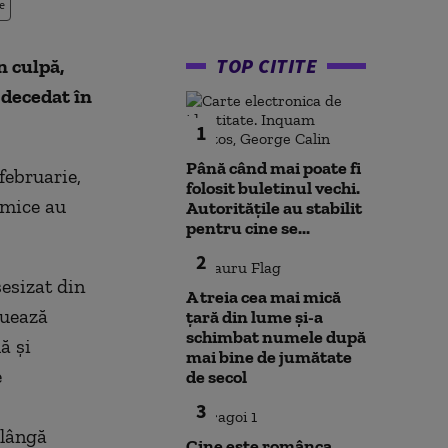
e
TOP CITITE
n culpă,
 decedat în
1
Până când mai poate fi
 februarie,
folosit buletinul vechi.
omice au
Autoritățile au stabilit
pentru cine se...
2
sesizat din
A treia cea mai mică
tuează
țară din lume și-a
schimbat numele după
ă şi
mai bine de jumătate
e
de secol
3
 lângă
Cine este românca