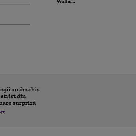
Wallis...
legii au deschis
etrist din
 mare surpriză
ort