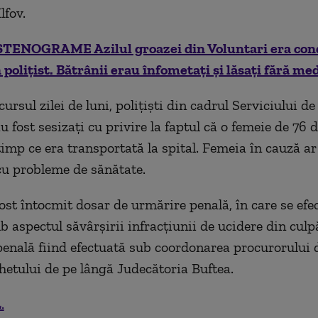
lfov.
STENOGRAME Azilul groazei din Voluntari era con
 polițist. Bătrânii erau înfometați și lăsați fără m
 cursul zilei de luni, poliţişti din cadrul Serviciului de
 fost sesizaţi cu privire la faptul că o femeie de 76 d
imp ce era transportată la spital. Femeia în cauză ar 
u probleme de sănătate.
fost întocmit dosar de urmărire penală, în care se efe
b aspectul săvârşirii infracţiunii de ucidere din culp
enală fiind efectuată sub coordonarea procurorului 
hetului de pe lângă Judecătoria Buftea.
.