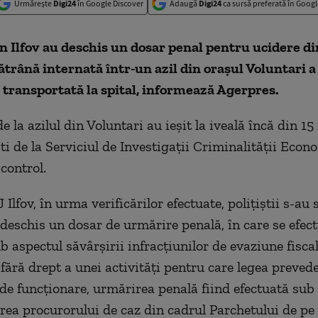
Urmărește
Digi24
în Google Discover
Adaugă
Digi24
ca sursă preferată în Googl
din Ilfov au deschis un dosar penal pentru ucidere di
ătrână internată într-un azil din oraşul Voluntari a
 transportată la spital, informează Agerpres.
e la azilul din Voluntari au ieşit la iveală încă din 15
şti de la Serviciul de Investigaţii Criminalităţii Econ
control.
Ilfov, în urma verificărilor efectuate, poliţiştii s-au 
u deschis un dosar de urmărire penală, în care se efec
b aspectul săvârşirii infracţiunilor de evaziune fiscal
 fără drept a unei activităţi pentru care legea preved
 de funcţionare, urmărirea penală fiind efectuată sub
ea procurorului de caz din cadrul Parchetului de pe