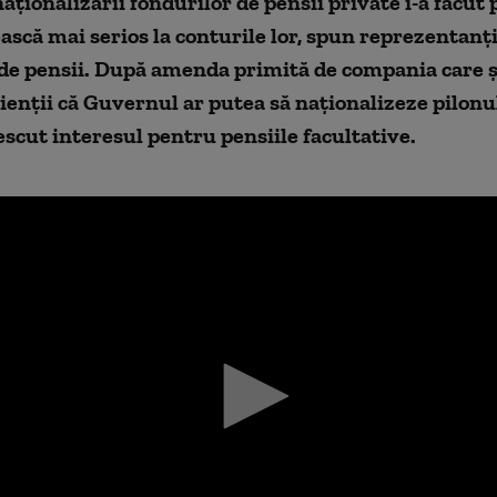
aţionalizării fondurilor de pensii private i-a făcut
ască mai serios la conturile lor, spun reprezentanţi
 de pensii. După amenda primită de compania care ş
ienţii că Guvernul ar putea să naţionalizeze pilonul
rescut interesul pentru pensiile facultative.