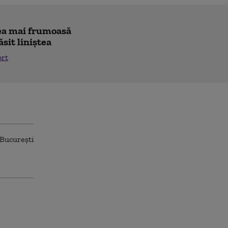
"cea mai frumoasă
ăsit liniștea
ort