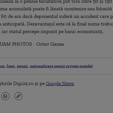
izează la o pensie facultativă pot vira între 50 şi 150 
suma acumulată poate fi lăsată moştenire sau folosită
60 de ani dacă deponentul suferă un accident care 
 anticipată. Dezavantajul este că la final suma trebu
, iar statul percepe impozit pe banii economisiţi.
UAM PHOTOS - Octav Ganea
eni
bani
pensii
nationalizare pensii private scandal
tirile Digi24.ro și pe
Google News