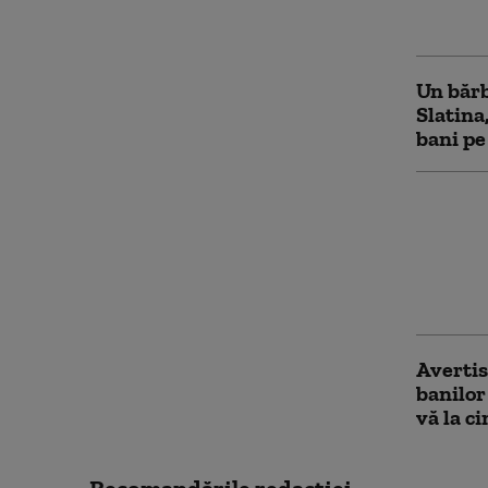
alocate
Un bărb
Slatina
bani pe
Cine po
pensie 
domenii
vârsta 
prevăzu
Avertis
banilor
vă la c