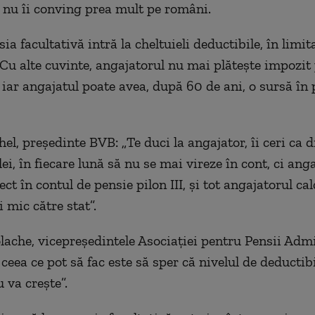
 nu îi conving prea mult pe români.
sia facultativă intră la cheltuieli deductibile, în limi
 Cu alte cuvinte, angajatorul nu mai plăteşte impozit
 iar angajatul poate avea, după 60 de ani, o sursă în 
el, preşedinte BVB: „
Te duci la angajator, îi ceri ca d
lei, în fiecare lună să nu se mai vireze în cont, ci ang
rect în contul de pensie pilon III, şi tot angajatorul ca
 mic către stat”.
olache, vicepreşedintele Asociaţiei pentru Pensii Adm
 ceea ce pot să fac este să sper că nivelul de deductibi
 va creşte”.