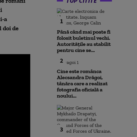
TOP CITITE
 pe români
i
i-a
1
 doi de
Până când mai poate fi
folosit buletinul vechi.
Autoritățile au stabilit
pentru cine se...
2
Cine este românca
Alecsandra Drăgoi,
tânăra care a realizat
fotografia oficială a
noului...
3