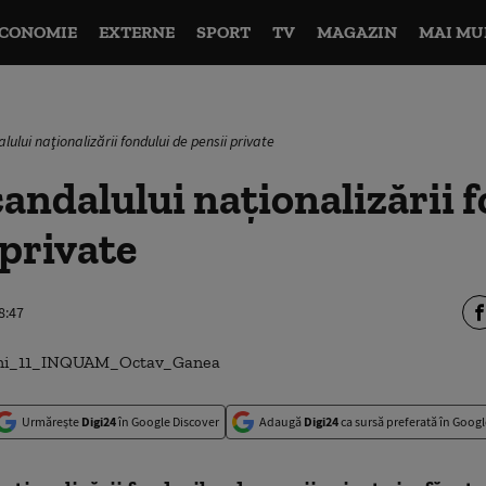
CONOMIE
EXTERNE
SPORT
TV
MAGAZIN
MAI MU
lului naţionalizării fondului de pensii private
candalului naţionalizării 
 private
8:47
Urmărește
Digi24
în Google Discover
Adaugă
Digi24
ca sursă preferată în Googl