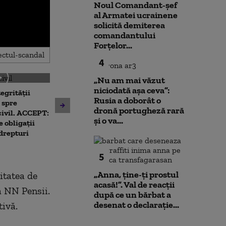
Noul Comandant-șef
al Armatei ucrainene
solicită demiterea
comandantului
Forțelor...
4
„Nu am mai văzut
niciodată așa ceva”:
egrității
Patru mari ora
Rusia a doborât o
 spre
deja să aplice 
dronă portugheză rară
Unitatea 2 de la Cernavodă
civil. ACCEPT:
limitarea cons
și o va...
ar putea fi oprită dacă
 obligații
curent electric
Dunărea continuă să scadă.
 drepturi
Capitala
Ce spune directorul
centralei
5
„Anna, ţine-ţi prostul
itatea de
acasă!”. Val de reacții
 NN Pensii.
după ce un bărbat a
desenat o declarație...
tivă.