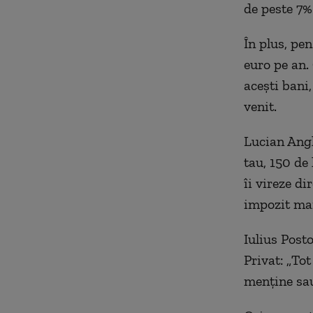
de peste 7%
În plus, pen
euro pe an.
aceşti bani,
venit.
Lucian Angh
tau, 150 de 
îi vireze di
impozit mai
Iulius Post
Privat: „
Tot
menţine sau