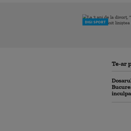
DIGI SPORT
Te-ar p
Dosarul
Bucureș
inculpa
Cheltui
protecț
325 de 
Cele ma