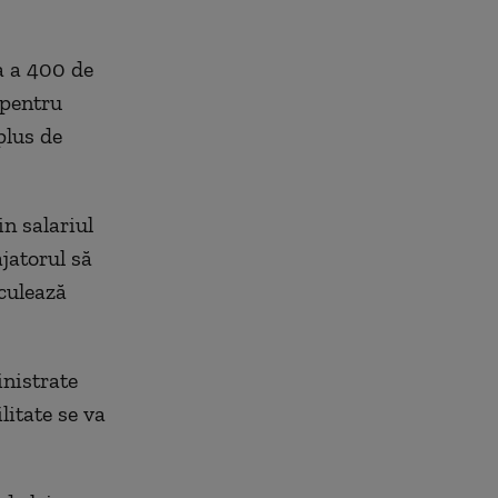
ta a 400 de
 pentru
plus de
in salariul
ajatorul să
lculează
inistrate
litate se va