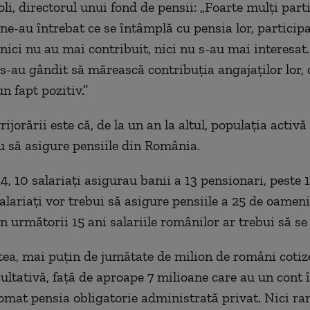
i, directorul unui fond de pensii: „
Foarte mulţi parti
 ne-au întrebat ce se întâmplă cu pensia lor, particip
ici nu au mai contribuit, nici nu s-au mai interesat
 s-au gândit să mărească contribuţia angajaţilor lor, 
un fapt pozitiv.”
ijorării este că, de la un an la altul, populaţia activă
u să asigure pensiile din România.
, 10 salariaţi asigurau banii a 13 pensionari, peste 1
alariaţi vor trebui să asigure pensiile a 25 de oameni
 în următorii 15 ani salariile românilor ar trebui să se
tea, mai puţin de jumătate de milion de români coti
ultativă, faţă de aproape 7 milioane care au un cont î
omat pensia obligatorie administrată privat. Nici r