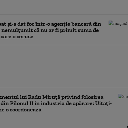
 pensiilor
at şi-a dat foc într-o agenţie bancară din
, nemulţumit că nu ar fi primit suma de
 care o ceruse
ate ieși mai devreme la
în România. Lista
lor în care se reduce
standard și condițiile
te de lege
mentul lui Radu Miruță privind folosirea
 din Pilonul II în industria de apărare: Uitați-
ine o coordonează