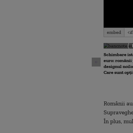
0
embed
seconds
of
0
seconds
Volu
90%
Schimbare ist
euro: românii 
designul noil
Care sunt opți
Românii au 
Supraveghe
În plus, mul