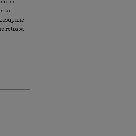
de lei
 mai
presupune
ie retrasă