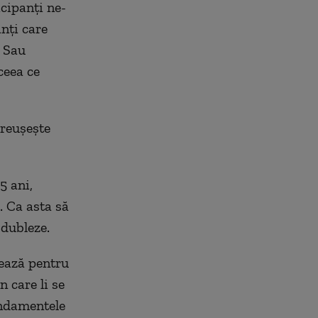
cipanţi ne-
anţi care
. Sau
ceea ce
 reuşeşte
5 ani,
. Ca asta să
 dubleze.
zează pentru
n care li se
andamentele