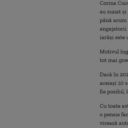
Corina Cucol
au sunat şi
până acum n
angajatorii
iarăşi este 
Motivul îngr
tot mai gre
Dacă în 2014
aceiaşi 10 s
fie posibil,
Cu toate as
o pensie fac
virează aut