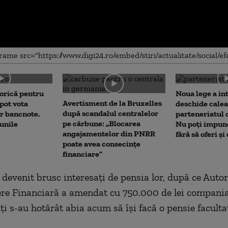
me
orică pentru
Noua lege a int
Avertisment de la Bruxelles
pot vota
deschide calea
după scandalul centralelor
or bancnote.
parteneriatul 
pe cărbune: „Blocarea
unile
Nu poți impune
angajamentelor din PNRR
fără să oferi și
poate avea consecințe
financiare”
devenit brusc interesaţi de pensia lor, după ce Autor
re Financiară a amendat cu 750.000 de lei compania
ţi s-au hotărât abia acum să îşi facă o pensie faculta