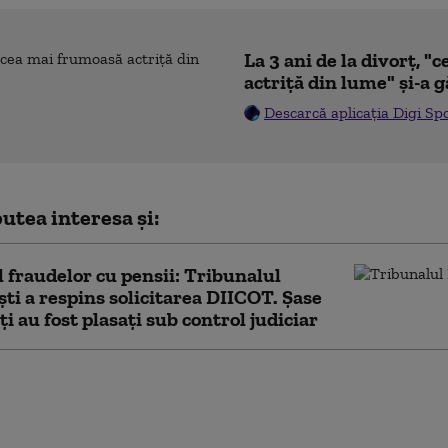
La 3 ani de la divorț, 
actriță din lume" și-a g
Descarcă aplicația Digi Sp
utea interesa și:
 fraudelor cu pensii: Tribunalul
ti a respins solicitarea DIICOT. Șase
ți au fost plasați sub control judiciar
elile statului pentru
ia socială au depășit
miliarde de lei în 2024.
i mari sume au fost