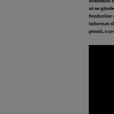
Scandalul n
să se gânde
fondurilor
informat cl
pensii, a c