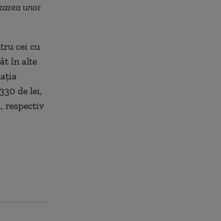
izarea unor
tru cei cu
ât în alte
lația
330 de lei,
, respectiv