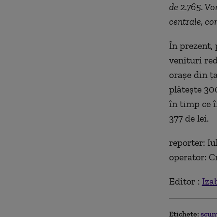
de 2.765. Vo
centrale, con
În prezent,
venituri red
orașe din ț
plătește 300
în timp ce 
377 de lei.
reporter: Iu
operator: C
Editor :
Iza
Etichete:
scum