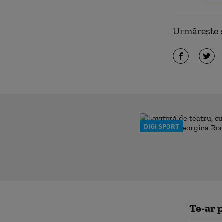
Urmărește ș
DIGI SPORT
Te-ar p