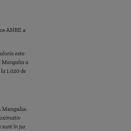
ă ce ANRE a
aloria este
ui Mangalia a
 la 1.020 de
n Mangalia:
roximativ
sunt în jur