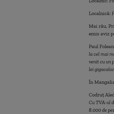
Localnic:
Fo
Localnică:
P
Mai rău, Pr
emis aviz p
Paul Folean
la cel mai m
venit cu un 
lei gigacalo
În Mangalia
Codruț Aled
Cu TVA-ul de
8.000 de per