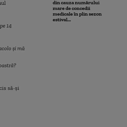
mul
din cauza numărului
mare de concedii
medicale în plin sezon
estival...
ape 14
acolo și mă
voastră?
cis să-și