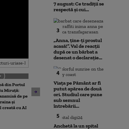
7 august: Ce tradiții se
respectă și cui...
3
„Anna, ţine-ţi prostul
acasă!”. Val de reacții
după ce un bărbat a
desenat o declarație...
4
Viața pe Pământ ar fi
ă din Portul
Meteorologii a
putut apărea de două
Controale la peste 1.800 de
du Miruță:
avertizări de c
ori. Studiul care pune
avioane Boeing 737 MAX din
ansmisă de pe
furtuni. Matees
sub semnul
toată lumea. TAROM își
raina și
vor compensa l
întrebării...
îmbogățește flota cu patru
l creată cu AI
apă
aeronave de acest tip
5
Anchetă la un spital