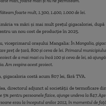
arte mari, foarte mari și nu ne permiteam.
lăteam foarte mult, 1.300, 1.400, 1.000 de lei.
imăria va mări și mai mult prețul gigacaloriei, dup
entru un nou cost de producție în 2025.
u, viceprimarul orașului Mangalia:
În Mangalia, gigac
are preț de țară, 800 și ceva de lei. Primarul municipiul
proiect de a mai mari cu încă 100 și ceva de lei, să ajungă
ria. Am respins acest proiect.
, gigacaloria costă acum 807 lei, fără TVA.
ea, directorul adjunct al societății de termoficare di
 5% pentru persoanele fizice, ajunge undeva la 847. Ap
soane erau la începutul anilor 2012, în momentul de față 