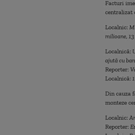
Facturi ime
centralizat
Localnic:
Mi
milioane, 13
Localnică:
U
ajută cu ban
Reporter:
Vă
Localnică:
1
Din cauza fa
monteze cen
Localnic:
Am
Reporter:
E