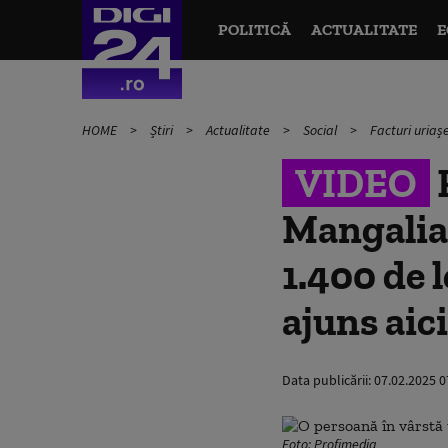
POLITICĂ
ACTUALITATE
E
HOME
Știri
Actualitate
Social
Facturi uriaș
VIDEO
F
Mangalia,
1.400 de 
ajuns aici
Data publicării:
07.02.2025 0
Foto: Profimedia