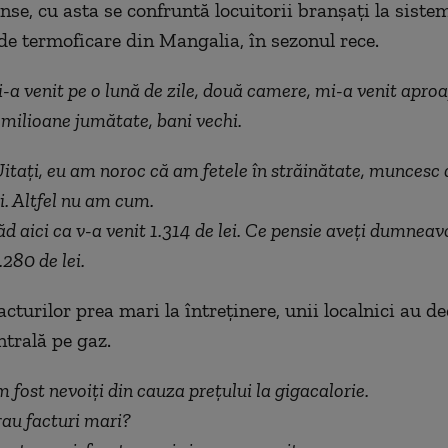
nse, cu asta se confruntă locuitorii branșați la siste
 de termoficare din Mangalia, în sezonul rece.
-a venit pe o lună de zile, două camere, mi-a venit apro
 milioane jumătate, bani vechi.
itați, eu am noroc că am fetele în străinătate, muncesc 
i. Altfel nu am cum.
d aici ca v-a venit 1.314 de lei. Ce pensie aveți dumnea
.280 de lei.
cturilor prea mari la întreținere, unii localnici au de
trală pe gaz.
 fost nevoiți din cauza prețului la gigacalorie.
rau facturi mari?