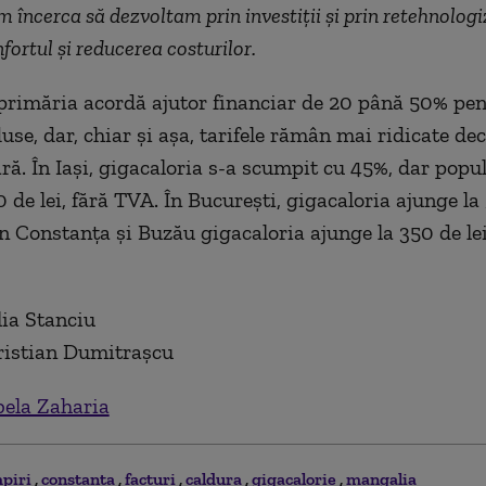
m încerca să dezvoltam prin investiții și prin retehnolog
fortul și reducerea costurilor.
 primăria acordă ajutor financiar de 20 până 50% pen
use, dar, chiar și așa, tarifele rămân mai ridicate dec
ară. În Iași, gigacaloria s-a scumpit cu 45%, dar popu
 de lei, fără TVA. În București, gigacaloria ajunge la 
în Constanța și Buzău gigacaloria ajunge la 350 de lei
lia Stanciu
ristian Dumitrașcu
bela Zaharia
piri
constanta
facturi
caldura
gigacalorie
mangalia