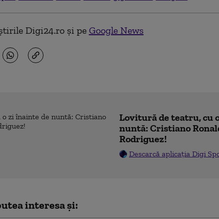
tirile Digi24.ro și pe
Google News
Lovitură de teatru, cu o
nuntă: Cristiano Ronal
Rodriguez!
Descarcă aplicația Digi Sp
utea interesa și: