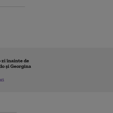
 zi înainte de
do și Georgina
ort