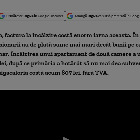
Urmărește
Digi24
în Google Discover
Adaugă
Digi24
ca sursă preferată în Googl
, factura la încălzire costă enorm iarna aceasta. În
sionarii au de plată sume mai mari decât banii pe ca
nar. Încălzirea unui apartament de două camere a 
 lei, după ce primăria a hotărât să nu mai dea subven
igacaloria costă acum 807 lei, fără TVA.