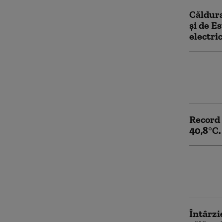
Căldura
și de E
electri
Record 
ce Unga
privin
Record 
40,8°C.
România
motorin
așteap
Întârzi