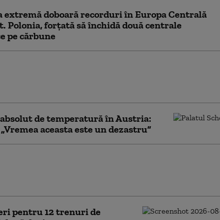
 extremă doboară recorduri în Europa Centrală
st. Polonia, forțată să închidă două centrale
ce pe cărbune
istoric de căldură la Budapesta, în timp
ria se apropie de 42 °C. Restricții
d consumul de apă
absolut de temperatură în Austria:
 „Vremea aceasta este un dezastru”
, pe primul loc în UE la scumpirea
ei. Preț record la pompă și o lege care
tă promulgarea
eri pentru 12 trenuri de