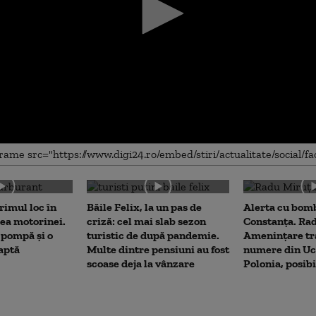
me
rimul loc în
Băile Felix, la un pas de
Alerta cu bomb
ea motorinei.
criză: cel mai slab sezon
Constanța. Ra
 pompă și o
turistic de după pandemie.
Amenințare tr
aptă
Multe dintre pensiuni au fost
numere din Uc
scoase deja la vânzare
Polonia, posibi