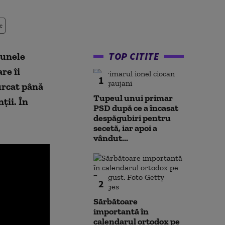
e
TOP CITITE
 unele
re îi
1
urcat până
Tupeul unui primar
ții. În
PSD după ce a încasat
despăgubiri pentru
secetă, iar apoi a
vândut...
2
Sărbătoare
importantă în
calendarul ortodox pe