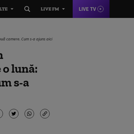
LIVE TV
LTE
LIVE FM
două camere. Cum s-a ajuns aici
n
 o lună:
um s-a