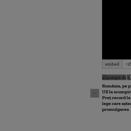
0
embed
seconds
of
0
seconds
Volu
90%
România, pe p
UE la scumpir
Preț record la
lege care aște
promulgarea