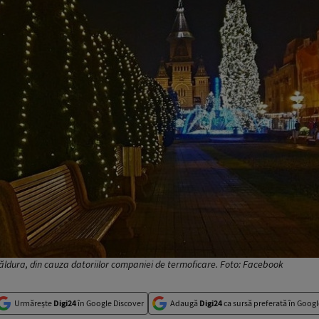
ldura, din cauza datoriilor companiei de termoficare. Foto: Facebook
Urmărește
Digi24
în Google Discover
Adaugă
Digi24
ca sursă preferată în Googl