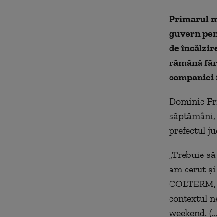
Primarul mu
guvern pent
de încălzir
rămână fără
companiei f
Dominic Fri
săptămâni, 
prefectul ju
„Trebuie să
am cerut şi
COLTERM, de
contextul n
weekend. (.