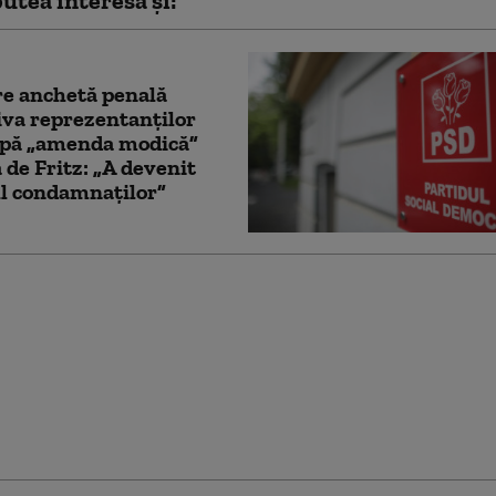
utea interesa și:
re anchetă penală
va reprezentanților
pă „amenda modică”
 de Fritz: „A devenit
l condamnaților”
 Fritz, după
nea primită în urma
i ANI: „Dreptul şi
ea nu sunt
auna acelaşi lucru”