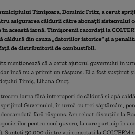
nicipiului Timişoara, Dominic Fritz, a cerut spriji
ru asigurarea căldurii către abonaţii sistemului c
e în această iarnă. Timișorenii racordați la COLTER
 căldură din cauza „datoriilor istorice” şi a penalit
aţă de distribuitorii de combustibil.
tz menţionează că a cerut ajutorul guvernului în urm
dar încă nu a primit un răspuns. El a fost susținut și
deţului Timiş, Liliana Oneţ.
 trecem iarna fără întreruperi de căldură şi apă cald
 sprijinul Guvernului, în urmă cu trei săptămâni, pe
ocamdată fără răspuns. Am reluat discuţiile la Buc
egocierilor pentru noul guvern, la care particip în ac
..). Sunteţi 50.000 dintre voi conectaţi la COLTERM 