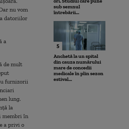
ișoara.
ori. Studiul care pune
sub semnul
. Dar nu vom
întrebării...
a datoriilor
ă a
5
Anchetă la un spital
din cauza numărului
ă de mult
mare de concedii
eput
medicale în plin sezon
estival...
u furnizorii
nciari
men lung.
nţă la
şi membri în
 a privi o