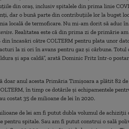
uţiile din oraş, inclusiv spitalele din prima linie COVI
nţi, dar o bună parte din contribuţiile lor la buget lo
ia locală de termoficare. Nu mi-am dorit să aduc în
enire
. Realitatea este că din prima zi de primărie am
 din încasări către COLTERM pentru plata unor dator
facturi la zi ori în avans pentru gaz şi cărbune. Totul
ldura şi apa caldă”, arată Dominic Fritz într-o postar
că doar anul acesta Primăria Timişoara a plătit 82 de
COLTERM, în timp ce dotările şi echipamentele pentru
au costat 35 de milioane de lei în 2020.
ilioane de lei am fi putut dubla volumul de achiziții 
 pentru spitale. Sau am fi putut construi o sală poli