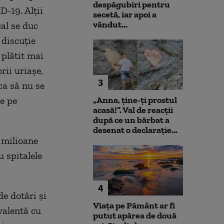
despăgubiri pentru
D-19. Alţii
secetă, iar apoi a
vândut...
cal se duc
 discuţie
 plătit mai
ii uriaşe,
3
 ca să nu se
e pe
„Anna, ţine-ţi prostul
acasă!”. Val de reacții
după ce un bărbat a
desenat o declarație...
 milioane
 spitalele
4
de dotări și
Viața pe Pământ ar fi
valentă cu
putut apărea de două