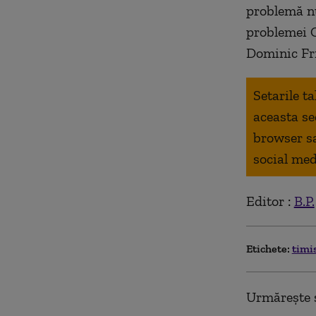
problemă nu
problemei 
Dominic Fri
Setarile t
aceasta se
browser s
social med
Editor :
B.P.
Etichete:
timi
Urmărește ș