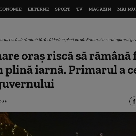
CONOMIE
EXTERNE
SPORT
TV
MAGAZIN
MAI MU
oraș riscă să rămână fără căldură în plină iarnă. Primarul a cerut ajutorul guv
are oraș riscă să rămână 
n plină iarnă. Primarul a c
guvernului
0:39