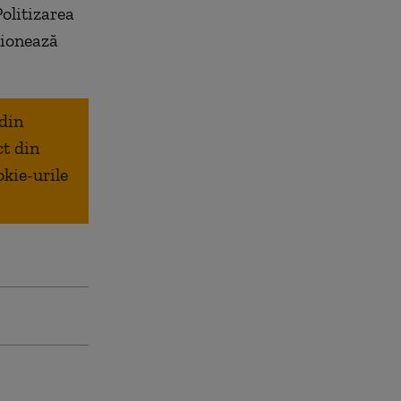
olitizarea
ţionează
 din
ct din
okie-urile