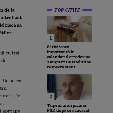
TOP CITITE
n de la
entralizat
M riscă să
ăţilor
1
Sărbătoare
importantă în
ă cu trei
calendarul ortodox pe
 de
7 august: Ce tradiții se
respectă și cui...
ă. De aceea
ntru
ureşti, în
2
est
Tupeul unui primar
PSD după ce a încasat
şi aproape