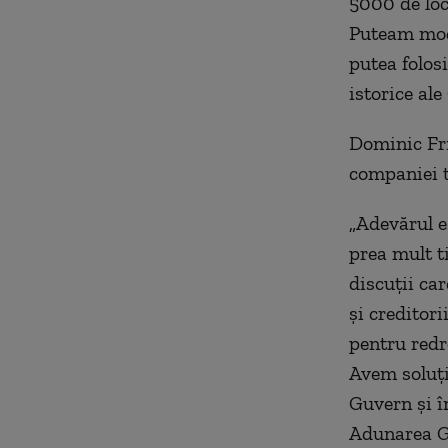
5000 de loc
Puteam mode
putea folos
istorice ale
Dominic Fri
companiei 
„Adevărul e
prea mult t
discuţii ca
şi creditor
pentru redr
Avem soluţii
Guvern şi în
Adunarea Ge