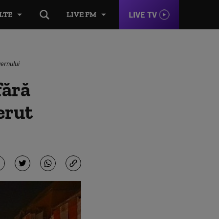
LIVE TV
LTE
LIVE FM
ernului
fără
erut