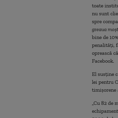
toate instit
nu sunt clie
spre compan
greaua moşt
bine de 10%
penalităţi, 
oprească că
Facebook.
El susține 
lei pentru 
timişorene 
„Cu 82 de m
echipamente