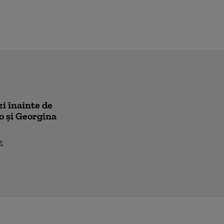
zi înainte de
o și Georgina
t