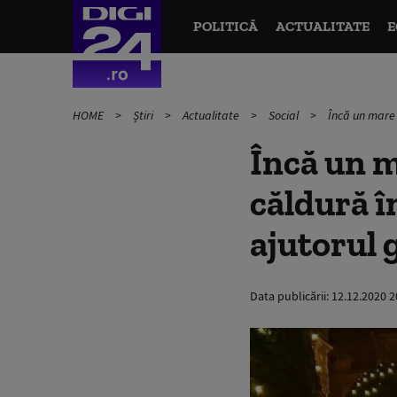
POLITICĂ
ACTUALITATE
E
HOME
Știri
Actualitate
Social
Încă un mare 
Încă un m
căldură î
ajutorul 
Data publicării:
12.12.2020 2