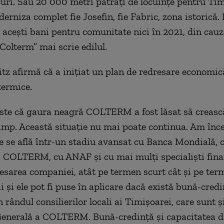
uri. Sau 20 000 metri pătrați de locuințe pentru Tim
rniza complet fie Josefin, fie Fabric, zona istorică
i acești bani pentru comunitate nici în 2021, din cauz
 Colterm” mai scrie edilul.
tz afirmă că a inițiat un plan de redresare economic
termice.
ste că gaura neagră COLTERM a fost lăsat să creasc
imp. Această situaţie nu mai poate continua. Am înc
re se află într-un stadiu avansat cu Banca Mondială, c
ii COLTERM, cu ANAF şi cu mai mulţi specialişti fina
esarea companiei, atât pe termen scurt cât şi pe ter
 şi ele pot fi puse în aplicare dacă există bună-credi
 rândul consilierilor locali ai Timişoarei, care sunt 
nerală a COLTERM. Bună-credinţă şi capacitatea de