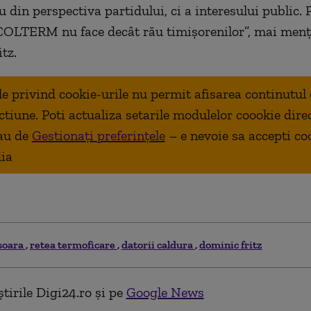
 din perspectiva partidului, ci a interesului public. P
COLTERM nu face decât rău timişorenilor”, mai men
tz.
ale privind cookie-urile nu permit afisarea continutul
ctiune. Poti actualiza setarile modulelor coookie dire
au de
Gestionați preferințele
– e nevoie sa accepti co
ia
soara
retea termoficare
datorii caldura
dominic fritz
tirile Digi24.ro și pe
Google News