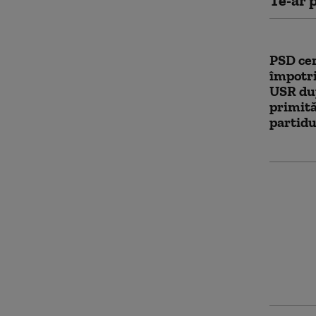
Te-ar p
PSD ce
împotri
USR du
primită
partidu
Dominic
sancțiu
decizie
dreptat
întotde