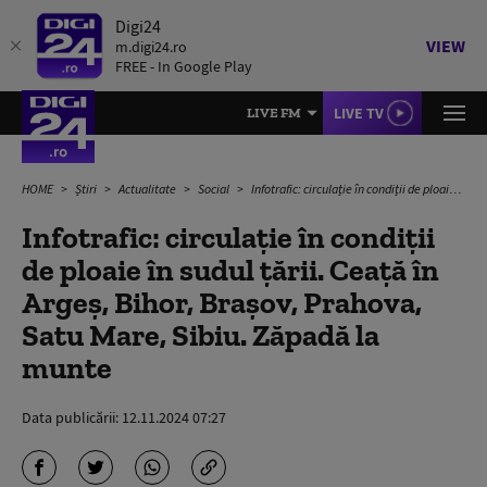
Digi24
VIEW
m.digi24.ro
FREE - In Google Play
LIVE TV
LIVE FM
HOME
Știri
Actualitate
Social
Infotrafic: circulație în condiții de ploaie în sudul țării. Ceață în Argeş, Bihor, Braşov, Prahova, Satu Mare, Sibiu. Zăpadă la munte
Infotrafic: circulație în condiții
de ploaie în sudul țării. Ceață în
Argeş, Bihor, Braşov, Prahova,
Satu Mare, Sibiu. Zăpadă la
munte
Data publicării:
12.11.2024 07:27