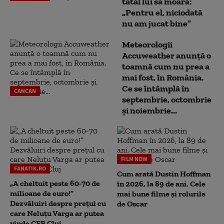
tatăl lui să moară:
„Pentru el, niciodată
nu am jucat bine”
Meteorologii
Accuweather anunță o
toamnă cum nu prea a
mai fost, în România.
Ce se întâmplă în
CANCAN
septembrie, octombrie
și noiembrie...
FILM NOW
FANATIK.RO
Cum arată Dustin Hoffman
„A cheltuit peste 60-70 de
în 2026, la 89 de ani. Cele
milioane de euro!”
mai bune filme și rolurile
Dezvăluiri despre prețul cu
de Oscar
care Neluțu Varga ar putea
vinde CFR Cluj