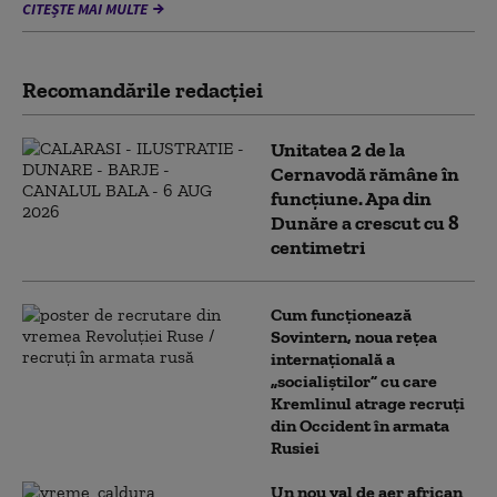
CITEȘTE MAI MULTE
Recomandările redacţiei
Unitatea 2 de la
Cernavodă rămâne în
funcțiune. Apa din
Dunăre a crescut cu 8
centimetri
Cum funcționează
Sovintern, noua rețea
internațională a
„socialiștilor” cu care
Kremlinul atrage recruți
din Occident în armata
Rusiei
Un nou val de aer african