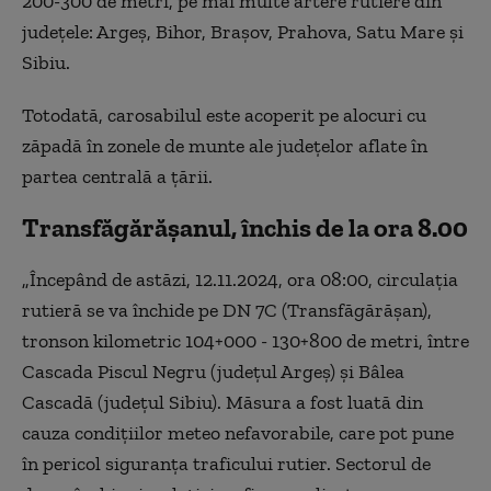
200-300 de metri, pe mai multe artere rutiere din
judeţele: Argeş, Bihor, Braşov, Prahova, Satu Mare şi
Sibiu.
Totodată, carosabilul este acoperit pe alocuri cu
zăpadă în zonele de munte ale judeţelor aflate în
partea centrală a ţării.
Transfăgărășanul, închis de la ora 8.00
„Începând de astăzi, 12.11.2024, ora 08:00, circulaţia
rutieră se va închide pe DN 7C (Transfăgărăşan),
tronson kilometric 104+000 - 130+800 de metri, între
Cascada Piscul Negru (judeţul Argeş) şi Bâlea
Cascadă (judeţul Sibiu). Măsura a fost luată din
cauza condiţiilor meteo nefavorabile, care pot pune
în pericol siguranţa traficului rutier. Sectorul de