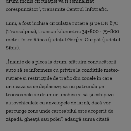
drum închis circulaţiei va fi semnalizat
corespunzător”, transmite Centrul Infotrafic.
Luni, a fost închisă circulaţia rutieră şi pe DN 67C
(Transalpina), tronson kilometric 34+800 - 79+800
metri, între Rânca (judeţul Gorj) şi Curpăt (judeţul
Sibiu).
„Înainte de a pleca la drum, sfătuim conducătorii
auto să se informeze cu privire la condiţiile meteo-
rutiere şi restricţiile de trafic din zonele în care
urmează să se deplaseze, să nu pătrundă pe
tronsoanele de drumuri închise şi să-şi echipeze
autovehiculele cu anvelopele de iarnă, dacă vor
parcurge zone unde carosabilul este acoperit de
zăpadă, gheaţă sau polei”, adaugă sursa citată.