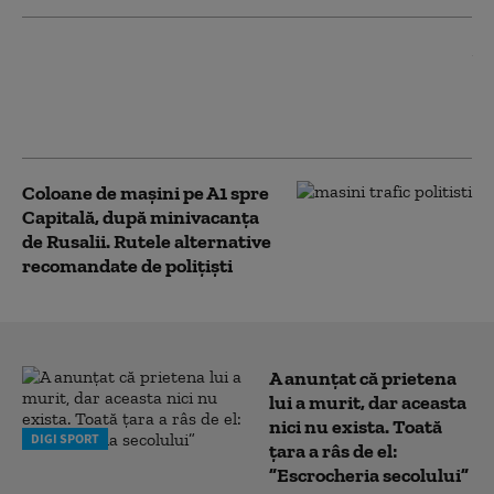
Ambuteiaje pe Valea Oltului. O
coloană de mașini s-a format în
timpul nopții, iar șoferii au fost
blocați cu orele
Coloane de mașini pe A1 spre
Capitală, după minivacanța
de Rusalii. Rutele alternative
recomandate de polițiști
A anunțat că prietena
lui a murit, dar aceasta
nici nu exista. Toată
DIGI SPORT
țara a râs de el:
”Escrocheria secolului”