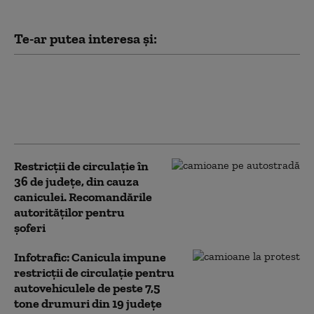
Te-ar putea interesa și:
Accident pe Valea Oltului, la
Călimănești: două mașini s-au
ciocnit, o victimă încarcerată,
una pe asfalt. Traficul e blocat
Restricții de circulație în
36 de județe, din cauza
caniculei. Recomandările
autorităților pentru
șoferi
Infotrafic: Canicula impune
restricții de circulație pentru
autovehiculele de peste 7,5
tone drumuri din 19 județe