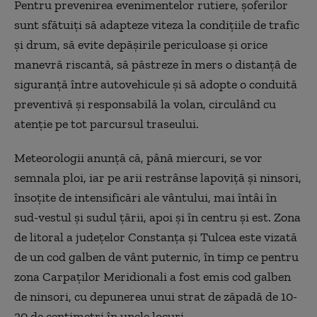
Pentru prevenirea evenimentelor rutiere, şoferilor
sunt sfătuiţi să adapteze viteza la condiţiile de trafic
şi drum, să evite depăşirile periculoase şi orice
manevră riscantă, să păstreze în mers o distanţă de
siguranţă între autovehicule şi să adopte o conduită
preventivă şi responsabilă la volan, circulând cu
atenţie pe tot parcursul traseului.
Meteorologii anunţă că, până miercuri, se vor
semnala ploi, iar pe arii restrânse lapoviţă şi ninsori,
însoţite de intensificări ale vântului, mai întâi în
sud-vestul şi sudul ţării, apoi şi în centru şi est. Zona
de litoral a judeţelor Constanţa şi Tulcea este vizată
de un cod galben de vânt puternic, în timp ce pentru
zona Carpaţilor Meridionali a fost emis cod galben
de ninsori, cu depunerea unui strat de zăpadă de 10-
20 de centimetri în unele locuri.