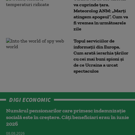
va cuprinde țara.
Meteorolog ANM: „Marți
atingem apogeul”. Cum va
fi vremea în următoarele
zile
Topul serviciilor de
informații din Europa.
Cum arată ierarhia țărilor
cu cei mai buni spioni și
de ce Ucraina a urcat
spectaculos
DIGI ECONOMIC
Numărul pensionarilor care primesc indemnizaţie
socială este în creștere. Câți beneficiari erau în iunie
2026
08.08.2026