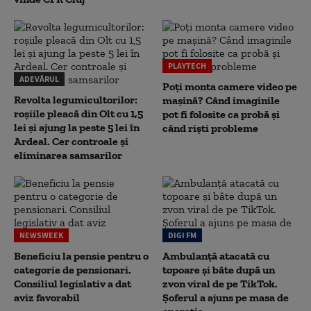
PLAYTECH
ADEVĂRUL
Poți monta camere video pe
Revolta legumicultorilor:
mașină? Când imaginile
roșiile pleacă din Olt cu 1,5
pot fi folosite ca probă și
lei și ajung la peste 5 lei în
când riști probleme
Ardeal. Cer controale și
eliminarea samsarilor
NEWSWEEK
DIGI FM
Beneficiu la pensie pentru o
Ambulanță atacată cu
categorie de pensionari.
topoare și bâte după un
Consiliul legislativ a dat
zvon viral de pe TikTok.
aviz favorabil
Șoferul a ajuns pe masa de