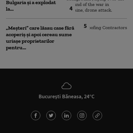
Bulgaria şi a explodat
4
la...
5
„Meșteri” care lăsau case fără
acoperiș și apoi cereau sume
uriașe proprietarilor
pentru...
București Băneasa, 24°C