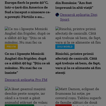
Europa fierb la peste 40°C,
din România: ”Am fost
într-o țară din America de
împreună în altă viață”
Sud a început o ninsoare ca-
Descarcă aplicația Digi
n povești: Pârtiile s-au...
Sport
PRO FM
DIGI WORLD
Ce nu-i lipsește Monicăi
Rinichii, printre primii
Anghel din frigider, după
afectați de caniculă. Câtă
ce a slăbit 40 kg: “Știu ce să
apă trebuie să bem, de fapt,
mănânc. Nu mai fac ca
vara și la ce alimente să fim
înainte”
atenți
Descarcă aplicația Pro FM