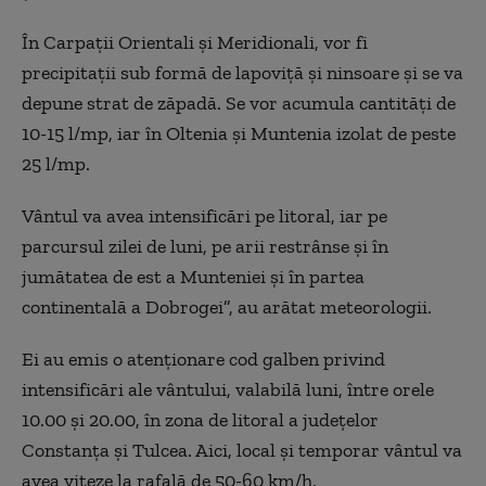
În Carpaţii Orientali şi Meridionali, vor fi
precipitaţii sub formă de lapoviţă şi ninsoare şi se va
depune strat de zăpadă. Se vor acumula cantităţi de
10-15 l/mp, iar în Oltenia şi Muntenia izolat de peste
25 l/mp.
Vântul va avea intensificări pe litoral, iar pe
parcursul zilei de luni, pe arii restrânse şi în
jumătatea de est a Munteniei şi în partea
continentală a Dobrogei”, au arătat meteorologii.
Ei au emis o atenţionare cod galben privind
intensificări ale vântului, valabilă luni, între orele
10.00 şi 20.00, în zona de litoral a judeţelor
Constanţa şi Tulcea. Aici, local şi temporar vântul va
avea viteze la rafală de 50-60 km/h.