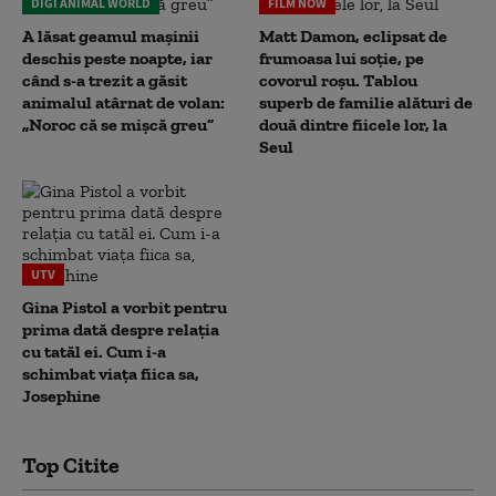
DIGI ANIMAL WORLD
FILM NOW
A lăsat geamul mașinii
Matt Damon, eclipsat de
deschis peste noapte, iar
frumoasa lui soție, pe
când s-a trezit a găsit
covorul roșu. Tablou
animalul atârnat de volan:
superb de familie alături de
„Noroc că se mișcă greu”
două dintre fiicele lor, la
Seul
UTV
Gina Pistol a vorbit pentru
prima dată despre relația
cu tatăl ei. Cum i-a
schimbat viața fiica sa,
Josephine
Top Citite