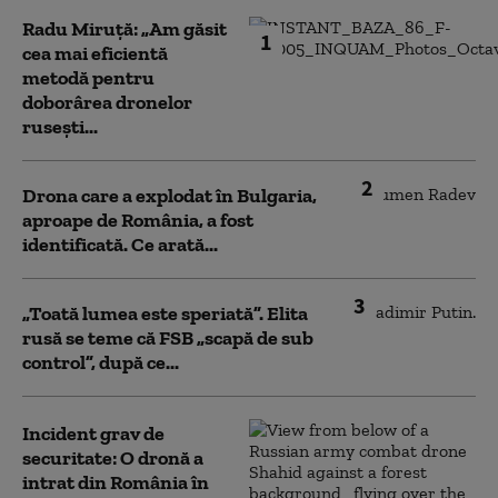
Radu Miruță: „Am găsit
1
cea mai eficientă
metodă pentru
doborârea dronelor
rusești...
2
Drona care a explodat în Bulgaria,
aproape de România, a fost
identificată. Ce arată...
3
„Toată lumea este speriată”. Elita
rusă se teme că FSB „scapă de sub
control”, după ce...
Incident grav de
securitate: O dronă a
intrat din România în