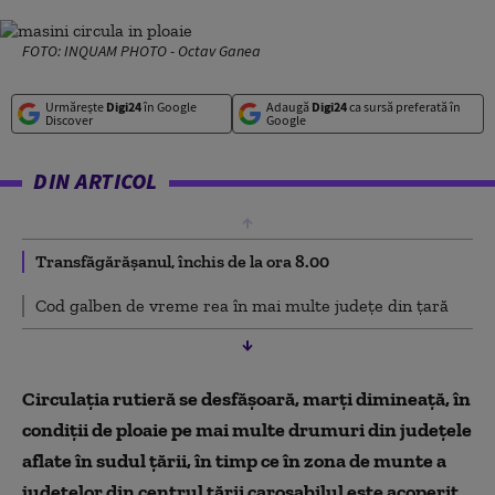
FOTO: INQUAM PHOTO - Octav Ganea
Urmărește
Digi24
în Google
Adaugă
Digi24
ca sursă preferată în
Discover
Google
DIN ARTICOL
Transfăgărășanul, închis de la ora 8.00
Cod galben de vreme rea în mai multe județe din țară
Circulaţia rutieră se desfăşoară, marţi dimineaţă, în
condiţii de ploaie pe mai multe drumuri din judeţele
aflate în sudul ţării, în timp ce în zona de munte a
judeţelor din centrul ţării carosabilul este acoperit