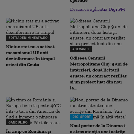
operație
Descarcă aplicația Digi FM
EDITIADEDIMINEATA.RO
Niciun stat nu a activat
ADEVARUL
mecanismul UE anti-
Odiseea Centurii
dezinformare în timpul
Metropolitane Cluj: 9 ani de
crizei din Ceuta
întârzieri, două licitații
eșuate, un contract reziliat
și un proiect luat din nou
la...
DIGI SPORT
GANDUL.RO
Noul portar de la Dinamo i-
În timp ce România și
a atras atenția unei actrițe