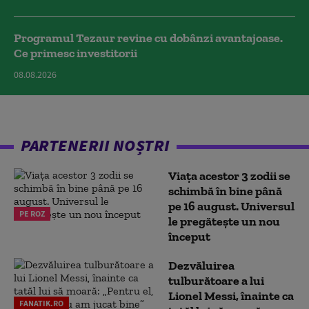
Programul Tezaur revine cu dobânzi avantajoase.
Ce primesc investitorii
08.08.2026
PARTENERII NOȘTRI
Viața acestor 3 zodii se
schimbă în bine până
pe 16 august. Universul
PE ROZ
le pregătește un nou
început
Dezvăluirea
tulburătoare a lui
Lionel Messi, înainte ca
FANATIK.RO