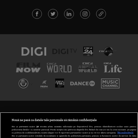
TERMENI ȘI CONDIȚII
POLITICA DE CONFIDENȚIALITATE
Nouă ne pasă ca datele tale personale să rămână confidențiale
Noi și partenerii noștri
30
stocăm și/sau accesăm informații pe dispozitivul dvs., precum identificatorii cookie unici pentru
prelucrarea datelor cu caracter personal. Puteți accepta sau gestiona alegerile dvs. făcând clic mai jos sau în orice moment, pe pagina
ABONARE DIGI TV
cu politica de confidențialitate. Aceste alegeri vor fi raportate partenerilor noștri și nu vă vor afecta navigarea.
Mai multe detalii
Noi si partenerii nostri (retelele de socializare si agentiile de publicitate partenere, precum si furnizorii nostri de servicii de date