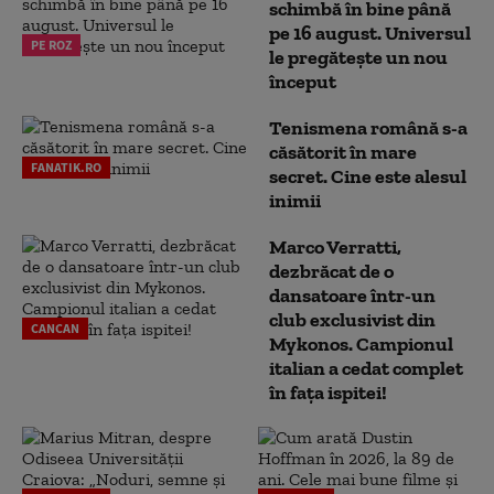
schimbă în bine până
pe 16 august. Universul
PE ROZ
le pregătește un nou
început
Tenismena română s-a
căsătorit în mare
FANATIK.RO
secret. Cine este alesul
inimii
Marco Verratti,
dezbrăcat de o
dansatoare într-un
club exclusivist din
CANCAN
Mykonos. Campionul
italian a cedat complet
în fața ispitei!