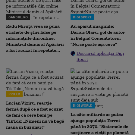
GANDUL.RO
DIGI SPORT
Radu Miruţă vrea să pună
Au apărut imaginile:
etichete de știri false pe
Darius Olaru, gol de autor
informațiile din online.
în Belgia! Comentatorii:
Ministrul demis al Apărării
"Nu se poate așa ceva"
a fost acuzat în repetate...
Descarcă aplicația Digi
Sport
PRO FM
Lucian Viziru, reacție
DIGI WORLD
fermă după ce a fost acuzat
La câte miliarde ar putea
de fani că cere bani pe
ajunge populația Terrei
TikTok: „Nimeni nu vă bagă
până în 2070. "Sistemele de
mâna în buzunar!”
susținere a vieții pe planetă