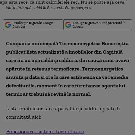
Viața fără apă caldă în București. Foto:: Agerpres
Urmărește
Digi24
în Google
Adaugă
Digi24
ca sursă preferată în
Discover
Google
Compania municipală Termoenergetica București a
publicat lista actualizată a imobilelor din Capitală
care nu au apă caldă și căldură, din cauza unor avarii
apărute în rețeaua termoficare. Termoenergetica
anunță și data și ora la care estimează că va remedia
defecțiunile, moment în care furnizarea agentului
termic ar trebui să revină la normal.
Lista imobilelor fără apă caldă și căldură poate fi
consultată aici:
Functionare_sistem_termoficare