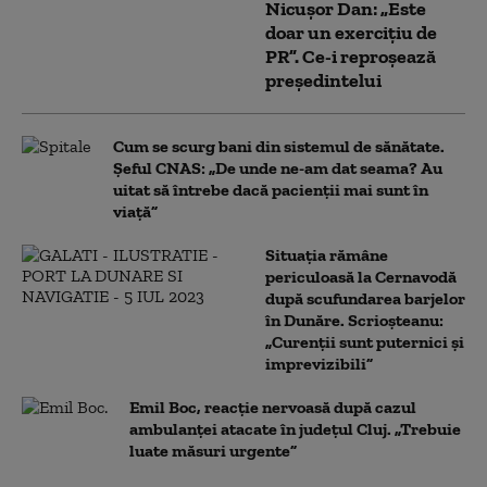
Nicușor Dan: „Este
doar un exercițiu de
PR”. Ce-i reproșează
președintelui
Cum se scurg bani din sistemul de sănătate.
Șeful CNAS: „De unde ne-am dat seama? Au
uitat să întrebe dacă pacienții mai sunt în
viață”
Situația rămâne
periculoasă la Cernavodă
după scufundarea barjelor
în Dunăre. Scrioșteanu:
„Curenții sunt puternici și
imprevizibili”
Emil Boc, reacție nervoasă după cazul
ambulanței atacate în județul Cluj. „Trebuie
luate măsuri urgente”