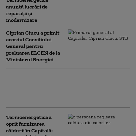
Termoenergetica
anunță lucrări de
reparaţii şi
modernizare
Ciprian Ciucu a primit
acordul Consiliului
General pentru
preluarea ELCEN de la
Ministerul Energiei
Avarie majoră în Capitală: Peste 3.500
de blocuri au rămas fără apă caldă.
Probleme la CET Grozăvești și lucrări
în desfășurare
Termoenergetica a
oprit furnizarea
căldurii în Capitală: