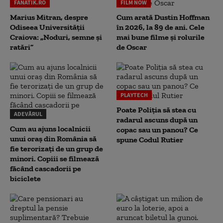
FANATIK.RO
FILM NOW
Marius Mitran, despre
Cum arată Dustin Hoffman
Odiseea Universității
în 2026, la 89 de ani. Cele
Craiova: „Noduri, semne și
mai bune filme și rolurile
ratări”
de Oscar
PLAYTECH
Poate Poliția să stea cu
ADEVĂRUL
radarul ascuns după un
Cum au ajuns localnicii
copac sau un panou? Ce
unui oraș din România să
spune Codul Rutier
fie terorizați de un grup de
minori. Copiii se filmează
făcând cascadorii pe
biciclete