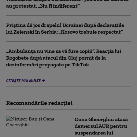
au protestat. „Nu fi indiferent”
Priștina dă jos drapelul Ucrainei după declarațiile
lui Zelenski în Serbia: „Kosovo trebuie respectat”
„Ambulanța nu vine să vă fure copiii”. Reacția lui
Rogobete după atacul din Cluj pornit de la
dezinformări propagate pe TikTok
CITEȘTE MAI MULTE
Recomandările redacţiei
Oana Gheorghiu atacă
demersul AUR pentru
suspendarea lui