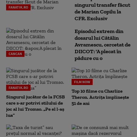
singurul transfer făcut
FANATIK.RO
de Marian Copilu la
CFR. Exclusiv
Episodul extrem din
dosarul lui Cătălin
Avramescu, cercetat de
DIICOT: 'A plecat în
CANCAN
pădure cu o
FILM NOW
FANATIK.RO
Top 10 filme cu Charlize
Singurul jucător de la FCSB
Theron. Actrița împlinește
care s-ar potrivi stilului de
51 de ani
joc al lui Tromso. „Pe el l-aș
lua”