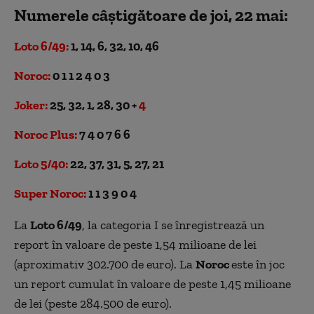
Numerele câștigătoare de joi, 22 mai:
Loto 6/49:
1, 14, 6, 32, 10, 46
Noroc:
0 1 1 2 4 0 3
Joker:
25, 32, 1, 28, 30 +
4
Noroc Plus:
7 4 0 7 6 6
Loto 5/40:
22, 37, 31, 5, 27, 21
Super Noroc:
1 1 3 9 0 4
La
Loto 6/49
, la categoria I se înregistrează un
report în valoare de peste 1,54 milioane de lei
(aproximativ 302.700 de euro). La
Noroc
este în joc
un report cumulat în valoare de peste 1,45 milioane
de lei (peste 284.500 de euro).