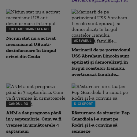
EDITIADEDIMINEATA.RO
Niciun stat nu a activat
ADEVARUL
mecanismul UE anti-
Marinarii de pe portavionul
dezinformare în timpul
USS Abraham Lincoln sunt
crizei din Ceuta
epuizați și demoralizați în
largul coastelor Iranului,
avertizează familiile...
GANDUL.RO
DIGI SPORT
ANM a dat prognoza până
Răsturnare de situație: Pep
în 7 septembrie. Cum va fi
Guardiola l-a sunat pe
vremea în următoarele 4
Rodri și l-a convins să
săptămâni
semneze