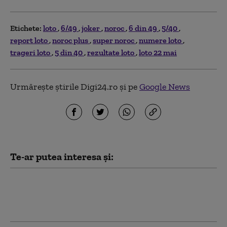
Etichete:
loto
6/49
joker
noroc
6 din 49
5/40
report loto
noroc plus
super noroc
numere loto
trageri loto
5 din 40
rezultate loto
loto 22 mai
Urmărește știrile Digi24.ro și pe
Google News
Te-ar putea interesa și:
Rezultate LOTO - Joi, 6 august 2026.
Numerele extrase și premiile puse în
joc de Loteria Română