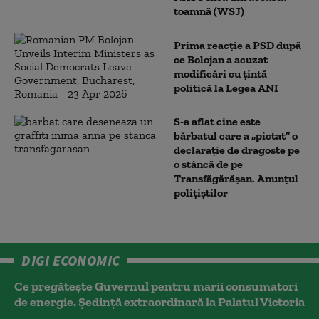
toamnă (WSJ)
Prima reacție a PSD după
ce Bolojan a acuzat
modificări cu țintă
politică la Legea ANI
S-a aflat cine este
bărbatul care a „pictat” o
declarație de dragoste pe
o stâncă de pe
Transfăgărășan. Anunțul
polițiștilor
DIGI ECONOMIC
Ce pregătește Guvernul pentru marii consumatori
de energie. Ședință extraordinară la Palatul Victoria