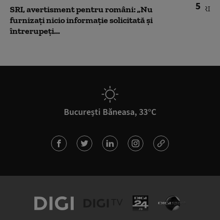
5
SRI, avertisment pentru români: „Nu
furnizați nicio informație solicitată și
întrerupeți...
București Băneasa, 33°C