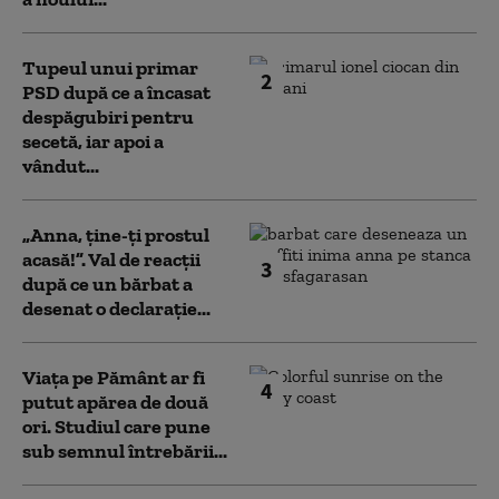
Tupeul unui primar
2
PSD după ce a încasat
despăgubiri pentru
secetă, iar apoi a
vândut...
„Anna, ţine-ţi prostul
acasă!”. Val de reacții
3
după ce un bărbat a
desenat o declarație...
Viața pe Pământ ar fi
4
putut apărea de două
ori. Studiul care pune
sub semnul întrebării...