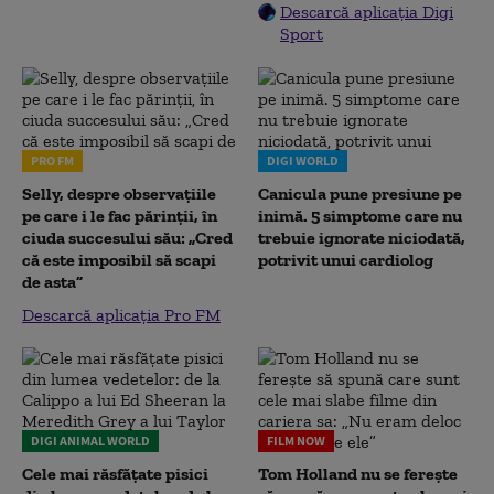
Descarcă aplicația Digi
Sport
PRO FM
DIGI WORLD
Selly, despre observațiile
Canicula pune presiune pe
pe care i le fac părinții, în
inimă. 5 simptome care nu
ciuda succesului său: „Cred
trebuie ignorate niciodată,
că este imposibil să scapi
potrivit unui cardiolog
de asta”
Descarcă aplicația Pro FM
DIGI ANIMAL WORLD
FILM NOW
Cele mai răsfățate pisici
Tom Holland nu se ferește