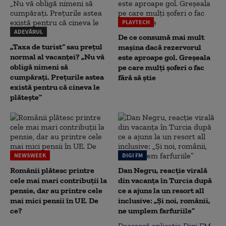
PLAYTECH
ADEVĂRUL
De ce consumă mai mult
„Taxa de turist” sau prețul
mașina dacă rezervorul
normal al vacanței? „Nu vă
este aproape gol. Greșeala
obligă nimeni să
pe care mulți șoferi o fac
cumpărați. Prețurile astea
fără să știe
există pentru că cineva le
plătește”
NEWSWEEK
DIGI FM
Românii plătesc printre
Dan Negru, reacție virală
cele mai mari contribuții la
din vacanța în Turcia după
pensie, dar au printre cele
ce a ajuns la un resort all
mai mici pensii în UE. De
inclusive: „Și noi, românii,
ce?
ne umplem farfuriile”
Descarcă aplicația Digi FM