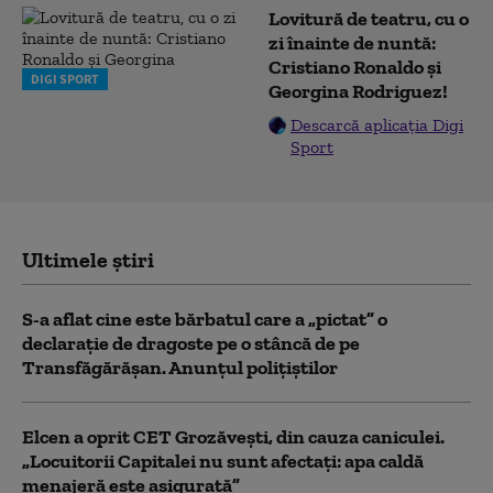
Lovitură de teatru, cu o
zi înainte de nuntă:
Cristiano Ronaldo și
DIGI SPORT
Georgina Rodriguez!
Descarcă aplicația Digi
Sport
Ultimele știri
S-a aflat cine este bărbatul care a „pictat” o
declarație de dragoste pe o stâncă de pe
Transfăgărășan. Anunțul polițiștilor
Elcen a oprit CET Grozăveşti, din cauza caniculei.
„Locuitorii Capitalei nu sunt afectați: apa caldă
menajeră este asigurată”