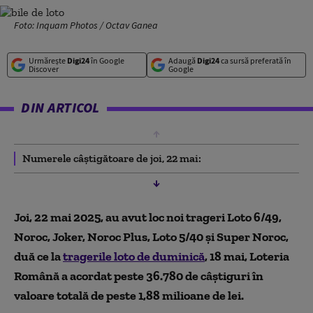
Foto: Inquam Photos / Octav Ganea
Urmărește
Digi24
în Google
Adaugă
Digi24
ca sursă preferată în
Discover
Google
DIN ARTICOL
Numerele câștigătoare de joi, 22 mai:
Joi, 22 mai 2025, au avut loc noi trageri Loto 6/49,
Noroc, Joker, Noroc Plus, Loto 5/40 și Super Noroc,
duă ce la
tragerile loto de duminică
, 18 mai, Loteria
Română a acordat peste 36.780 de câștiguri în
valoare totală de peste 1,88 milioane de lei.