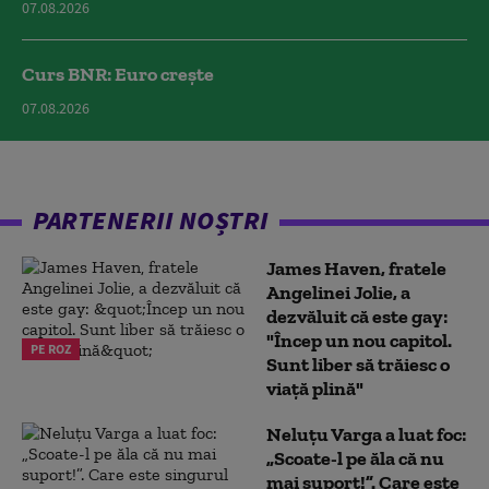
07.08.2026
Curs BNR: Euro crește
07.08.2026
PARTENERII NOȘTRI
James Haven, fratele
Angelinei Jolie, a
dezvăluit că este gay:
"Încep un nou capitol.
PE ROZ
Sunt liber să trăiesc o
viață plină"
Neluțu Varga a luat foc:
„Scoate-l pe ăla că nu
mai suport!”. Care este