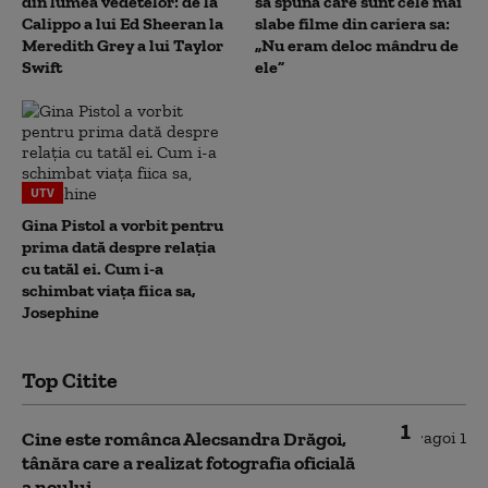
din lumea vedetelor: de la
să spună care sunt cele mai
Calippo a lui Ed Sheeran la
slabe filme din cariera sa:
Meredith Grey a lui Taylor
„Nu eram deloc mândru de
Swift
ele”
UTV
Gina Pistol a vorbit pentru
prima dată despre relația
cu tatăl ei. Cum i-a
schimbat viața fiica sa,
Josephine
Top Citite
1
Cine este românca Alecsandra Drăgoi,
tânăra care a realizat fotografia oficială
a noului...