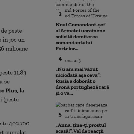
3
Noul Comandant-șef
 de peste
al Armatei ucrainene
solicită demiterea
e în joc un
comandantului
,56 milioane
Forțelor...
4
„Nu am mai văzut
peste 11,83
niciodată așa ceva”:
a se
Rusia a doborât o
dronă portugheză rară
c Plus
, la
și o va...
i (peste
5
peste 402.700
„Anna, ţine-ţi prostul
acasă!”. Val de reacții
ort cumulat