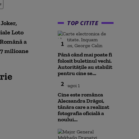
e
TOP CITITE
 Joker,
iale Loto
a Română a
1
27 milioane
Până când mai poate fi
folosit buletinul vechi.
Autoritățile au stabilit
pentru cine se...
rie
2
Cine este românca
Alecsandra Drăgoi,
tânăra care a realizat
fotografia oficială a
noului...