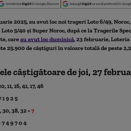
Urmărește
Digi24
în Google Discover
Adaugă
Digi24
ca sursă preferată în Googl
ruarie 2025, au avut loc noi trageri Loto 6/49, Noroc,
 Loto 5/40 și Super Noroc, după ce la Tragerile Spec
te, care
au avut loc duminică
, 23 februarie, Loteri
te 25.900 de câștiguri în valoare totală de peste 2,
e câștigătoare de joi, 27 februa
0, 11, 16, 41, 17, 46
 1 9 2 5
, 30, 38, 32 +
7
:
7 4 9 7 0 4