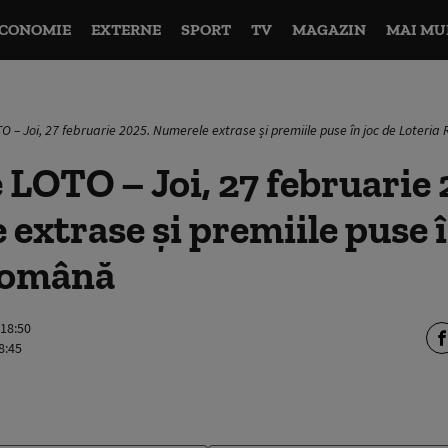
CONOMIE
EXTERNE
SPORT
TV
MAGAZIN
MAI MU
O – Joi, 27 februarie 2025. Numerele extrase și premiile puse în joc de Loteri
 LOTO – Joi, 27 februarie 
extrase și premiile puse î
Română
 18:50
8:45