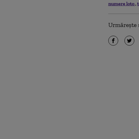
numere loto
Urmărește ș