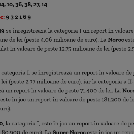
4, 10, 36, 38, 27, 14
c:
9 3 2 1 6 9
49
se înregistrează la categoria I un report în valoare
ane de lei (peste 4,06 milioane de euro). La
Noroc
est
lat în valoare de peste 12,75 milioane de lei (peste 2
a categoria I, se înregistrează un report în valoare de 
lei (peste 2,37 milioane de euro), iar la categoria a II-
ză un report în valoare de peste 71.400 de lei. La
Noro
 este în joc un report în valoare de peste 181.200 de le
uro).
40
, la categoria I, este în joc un report în valoare de 
te 80.900 de euro). La
Super Noroc
este în joc un rep