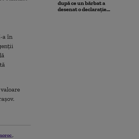
după ce un bărbat a
desenat o declarație...
-a în
genții
lă
ată
 valoare
rașov.
 noroc