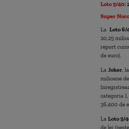
Loto 5/40:
2
Super Noro
La
Loto 6/
20,25 milio
report cumu
de euro).
La
Joker
, l
milioane de 
înregistrea
categoria I,
36.400 de e
La
Loto 5/
de lei (pes