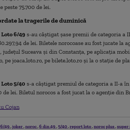
e peste 75.700 de lei.
rdate la tragerile de duminică
a
Loto 6/49
s-au câștigat șase premii de categoria a II
0.297,94 de lei. Biletele norocoase au fost jucate la a
, județul Suceava și din Constanța, pe aplicația mobi
 pe joaca.loto.ro, pe bilete.loto.ro și la o stație de pl
a
Loto 5/40
s-a câștigat premiul de categoria a II-a în
 de lei. Biletul norocos a fost jucat la o agenție din B
iu Cojan
6/49
joker
noroc
6 din 49
5/40
report loto
noroc plus
super