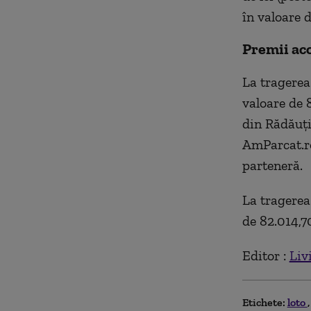
în valoare d
Premii aco
La tragere
valoare de 8
din Rădăuți
AmParcat.ro,
parteneră.
La tragere
de 82.014,70
Editor :
Liv
Etichete:
loto