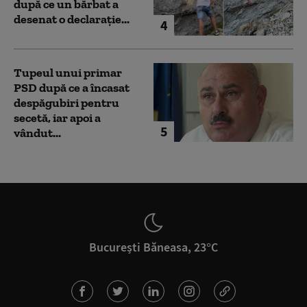
după ce un bărbat a
desenat o declarație...
4
Tupeul unui primar
PSD după ce a încasat
despăgubiri pentru
secetă, iar apoi a
5
vândut...
București Băneasa, 23°C