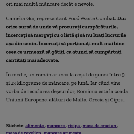
ori mai multă mâncare decât e nevoie.
Camelia Gui, reprezentant Food Waste Combat:
Din
orice sursă de unde vă procurați cumpărăturile,
încercați să mergeți cu o listă și să nu luați lucrurile
așa din senin. Încercați să porționați mult mai bine
ceea ce urmează să gătiți, ca atunci să cumpărtați
cantități mai adecvate.
În medie, un român aruncă la coșul de gunoi între 9
și 13 kilograme de mâncare, pe lună. Iar când vine
vorba de reciclarea deşeurilor, România este la coada
Uniunii Europene, alături de Malta, Grecia şi Cipru.
Etichete:
alimente
mancare
risipa
masa de craciun
masa de revelion
mancare aruncata