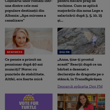
Coșmarul unor români într-
pentru fiecare prag de
una dintre cele mai
vechime. Cum se aplică
populare destinații din
majorările din noua Lege a
Albania: „Apa mirosea a
salarizării după 3, 5, 10, 15
canalizare”
și...
NEWSWEEK
DIGI FM
Ce pensie a primit un
„Anna, ţine-ţi prostul
pensionar după 40 ani
acasă!" Reacţii după ce un
munciți? Noroc cu
bărbat a desenat o
punctele de stabilitate.
declaraţie de dragoste pe o
Altfel, era foarte mică
stâncă, în Transfăgărăşan
Descarcă aplicația Digi FM