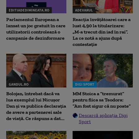
EDITIADEDIMINEATA.RO
ADEVARUL
Parlamentul European a
Reacția învățătoarei care a
lansat un joc gratuit în care
luat 4,90 la titularizare:
utilizatorii controlează o
„M-a trecut din iad în rai”.
campanie de dezinformare
La ce notă a ajuns după
contestație
GANDUL.RO
DIGI SPORT
Bolojan, întrebat dacă va
MM Stoica a ”tremurat”
lua exemplul lui Nicușor
pentru fiica sa Teodora:
Dan și va publica declarația
”Am fost sigur că nu poate”
de avere a partenerei sale
Descarcă aplicația Digi
de viață. Ce răspuns a dat...
Sport