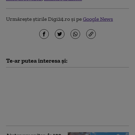
Urmărește știrile Digi24.ro și pe
Google News
Te-ar putea interesa și:
Oana Gheorghiu,
despre venituri lunare
în companiile de stat
din energie: 10 oameni
cumulează 47 de
funcţii în 16 companii
diferite