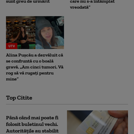
sunt greu de urmărit
care mi s-a întâmplat
vreodată”
UTV
Alina Pușcău a dezvăluit că
se confruntă cu o boală
gravă. „Am cinci tumori. Vă
rog să vă rugați pentru
mine”
Top Citite
Până când mai poate fi
folosit buletinul vechi.
Autoritățile au stabilit