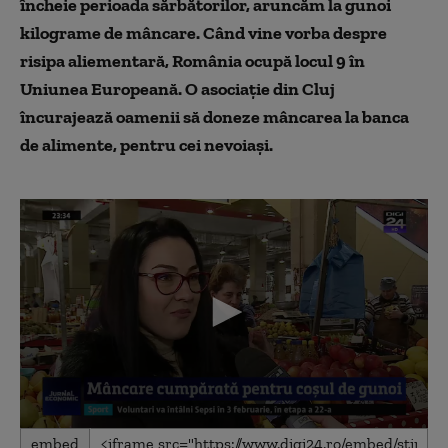
încheie perioada sărbătorilor, aruncăm la gunoi
kilograme de mâncare. Când vine vorba despre
risipa aliementară, România ocupă locul 9 în
Uniunea Europeană. O asociaţie din Cluj
încurajează oamenii să doneze mâncarea la banca
de alimente, pentru cei nevoiaşi.
0
embed