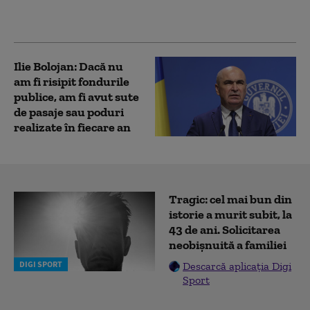
cu 25% în ultimii cinci
ani
Ilie Bolojan: Dacă nu
am fi risipit fondurile
publice, am fi avut sute
de pasaje sau poduri
realizate în fiecare an
Tragic: cel mai bun din
istorie a murit subit, la
43 de ani. Solicitarea
neobișnuită a familiei
DIGI SPORT
Descarcă aplicația Digi
Sport