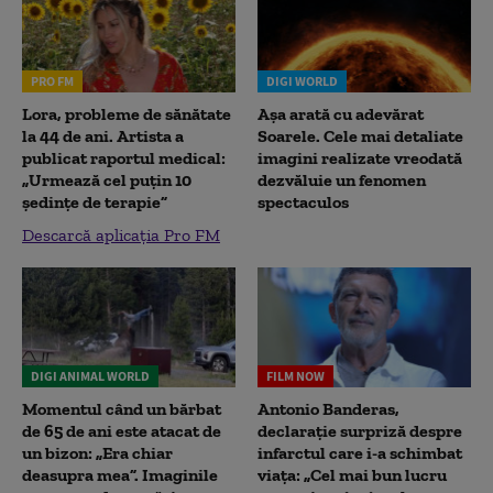
PRO FM
DIGI WORLD
Lora, probleme de sănătate
Așa arată cu adevărat
la 44 de ani. Artista a
Soarele. Cele mai detaliate
publicat raportul medical:
imagini realizate vreodată
„Urmează cel puțin 10
dezvăluie un fenomen
ședințe de terapie”
spectaculos
Descarcă aplicația Pro FM
DIGI ANIMAL WORLD
FILM NOW
Momentul când un bărbat
Antonio Banderas,
de 65 de ani este atacat de
declarație surpriză despre
un bizon: „Era chiar
infarctul care i-a schimbat
deasupra mea”. Imaginile
viața: „Cel mai bun lucru