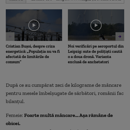
seconds
of
3
minutes,
12
seconds
Cristian Bușoi, despre criza
Noi verificări pe aeroportul din
energetică: „Populația nu va fi
Leipzig: sute de polițiști caută
afectată de limitările de
o a doua dronă. Varianta
consum”
exclusă de anchetatori
După ce au cumpărat zeci de kilograme de mâncare
pentru mesele îmbelşugate de sărbători, românii fac
bilanţul.
Femeie:
Foarte multă mâncare... Aşa rămâne de
obicei.