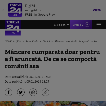
Digi24
VIEW
m.digi24.ro
FREE - In Google Play
LIVE TV
LIVE FM
HOME
Știri
Actualitate
Social
Mâncare cumpărată doar pentru a fi aruncată. De ce se comportă românii așa
Mâncare cumpărată doar pentru
a fi aruncată. De ce se comportă
românii așa
Data actualizării:
05.01.2019 15:33
Data publicării:
05.01.2019 13:27