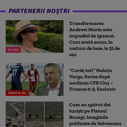
PARTENERII NOȘTRI
Transformarea
Andreei Marin este
imposibil de ignorat.
Cum arată acum, în
costum de baie, la 51 de
PE ROZ
ani
“Curăț tot!” Neluțu
Varga, furios după
umilința CFR Cluj –
Tromso 0-5. Exclusiv
FANATIK.RO
Cum au apărut doi
turiști pe Platoul
Bucegi. Imaginile
publicate de Salvamont