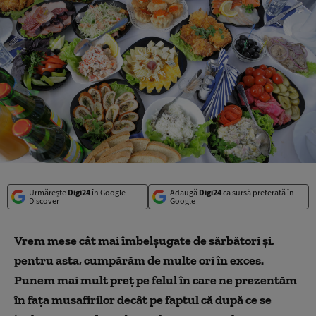
Urmărește
Digi24
în Google
Adaugă
Digi24
ca sursă preferată în
Discover
Google
Vrem mese cât mai îmbelşugate de sărbători şi,
pentru asta, cumpărăm de multe ori în exces.
Punem mai mult preţ pe felul în care ne prezentăm
în faţa musafirilor decât pe faptul că după ce se