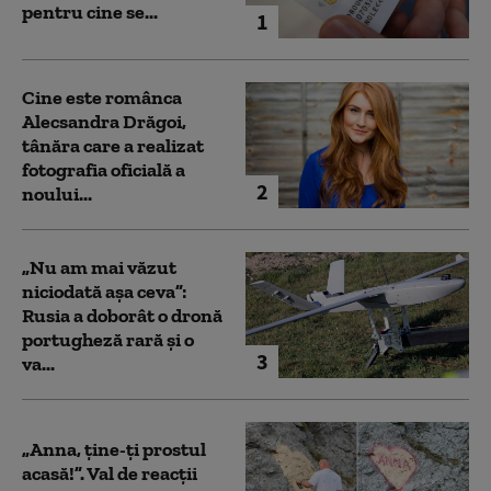
pentru cine se...
1
Cine este românca
Alecsandra Drăgoi,
tânăra care a realizat
fotografia oficială a
2
noului...
„Nu am mai văzut
niciodată așa ceva”:
Rusia a doborât o dronă
portugheză rară și o
3
va...
„Anna, ţine-ţi prostul
acasă!”. Val de reacții