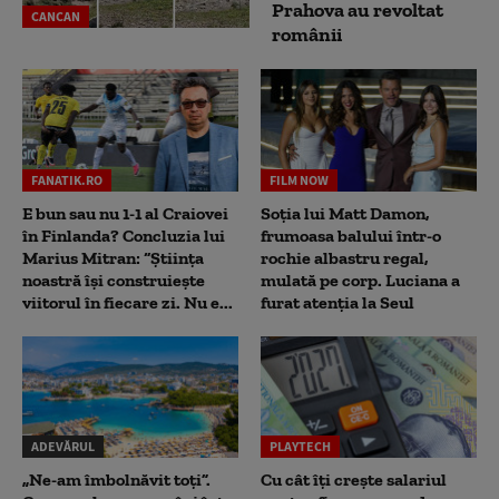
Prahova au revoltat
CANCAN
românii
FANATIK.RO
FILM NOW
E bun sau nu 1-1 al Craiovei
Soția lui Matt Damon,
în Finlanda? Concluzia lui
frumoasa balului într-o
Marius Mitran: “Știința
rochie albastru regal,
noastră își construiește
mulată pe corp. Luciana a
viitorul în fiecare zi. Nu e...
furat atenția la Seul
ADEVĂRUL
PLAYTECH
„Ne-am îmbolnăvit toți”.
Cu cât îți crește salariul