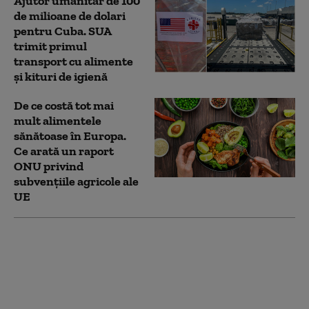
Ajutor umanitar de 100
de milioane de dolari
pentru Cuba. SUA
trimit primul
transport cu alimente
și kituri de igienă
De ce costă tot mai
mult alimentele
sănătoase în Europa.
Ce arată un raport
ONU privind
subvențiile agricole ale
UE
Avertisment ONU:
Unul din trei oameni
nu își permite o dietă
sănătoasă. Costul
alimentelor a crescut