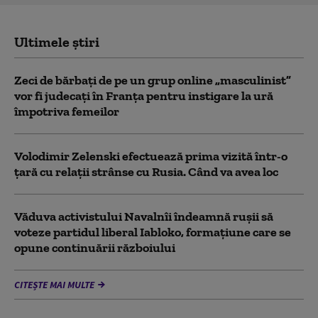
Ultimele știri
Zeci de bărbați de pe un grup online „masculinist”
vor fi judecați în Franța pentru instigare la ură
împotriva femeilor
Volodimir Zelenski efectuează prima vizită într-o
țară cu relații strânse cu Rusia. Când va avea loc
Văduva activistului Navalnîi îndeamnă ruşii să
voteze partidul liberal Iabloko, formațiune care se
opune continuării războiului
CITEȘTE MAI MULTE