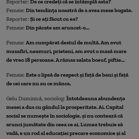
Reporter:
De ce credeţi că se întâmplă asta?
Femeie:
Din tendinţa noastră de a avea mese bogate.
Reporter:
Şi ce aţi făcut cu ea?
Femeie:
Din păcate am aruncat-o...
Femeie:
Am cumpărat destul de multă. Am avut
musafiri, neamuri, prieteni, am avut o masă mare
de vreo 18 persoane. A rămas salata boeuf, piftie...
Femeie:
Este o lipsă de respect şi faţă de bani şi faţă
de cei care nu au ce mânca.
Gelu Duminică, sociolog:
Întotdeauna abundența
mesei a dus cu gândul la prosperitate. Ai. Capital
social se numeşte în sociologie, și nu contează că
arunci jumătate din ceea ce ai. Lumea trebuie să
vadă, e un rod al educaţiei precare economice şi al