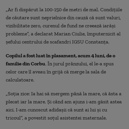
„Ar fi dispărut la 100-150 de metri de mal. Condiţiile
de căutare sunt neprielnice din cauză că sunt valuri,
vizibilitate zero, curenul de fund ne creează iarăşi
probleme”, a declarat Marian Ciulie, împuternicit al
șefului centrului de scafandri IGSU Constanța.
Copilul a fost luat în plasament, acum 4 luni, de o
familie din Corbu
. În jurul prânzului, el le-a spus
celor care îl aveau în grijă că merge la sala de
calculatoare.
„Soţia zice: Ia hai să mergem până la mare, că ăsta a
plecat iar la mare. Şi când am ajuns i-am găsit astea
aici. I-am cunoscut adidaşii că sunt ai lui şi cu
tricoul”, a povestit soțul asistentei maternale.