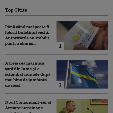
Top Citite
Până când mai poate fi
folosit buletinul vechi.
Autoritățile au stabilit
pentru cine se...
1
A treia cea mai mică
țară din lume și-a
schimbat numele după
mai bine de jumătate
2
de secol
Noul Comandant-șef al
Armatei ucrainene