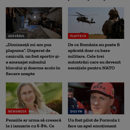
ADEVĂRUL
PLAYTECH
„Dimineață mi-am pus
De ce România nu poate fi
plapuma”. Disperat de
apărată doar cu baze
caniculă, un fost sportiv și-
militare. Cele trei
a amenajat subsolul
autostrăzi care au devenit
blocului și doarme acolo în
esențiale pentru NATO
fiecare noapte
NEWSWEEK
DIGI FM
Pensiile ar urma să crească
Un fost pilot de Formula 1
la 1 ianuarie cu 6-8%. Ce
face un apel emoționant