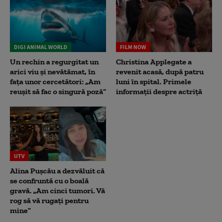
DIGI ANIMAL WORLD
FILM NOW
Un rechin a regurgitat un
Christina Applegate a
arici viu și nevătămat, în
revenit acasă, după patru
fața unor cercetători: „Am
luni în spital. Primele
reușit să fac o singură poză”
informații despre actriță
UTV
Alina Pușcău a dezvăluit că
se confruntă cu o boală
gravă. „Am cinci tumori. Vă
rog să vă rugați pentru
mine”