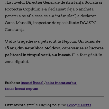
„La nivelul Direcţiei Generale de Asistenţă Socială şi
Protecţia Copilului s-a declanşat deja o anchetă
pentru a se afla ceea ce s-a întâmplat”, a declarat
Oana Manoilă, inspector de specialitate DGASPC
Constanța.
O altă tragedie s-a petrecut la Neptun.
Un tânăr de
18 ani, din Republica Moldova, care venise să lucreze
pe litoral în timpul verii, s-a înecat.
El a fost găsit în
zona digului.
Etichete:
inecati litoral
baiat inecat corbu
tanar inecat neptun
Urmărește știrile Digi24.ro și pe
Google News