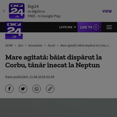
Digi24
VIEW
m.digi24.ro
FREE - In Google Play
LIVE TV
LIVE FM
HOME
Știri
Actualitate
Social
Mare agitată: băiat dispărut la Corbu, tânăr înecat la Neptun
Mare agitată: băiat dispărut la
Corbu, tânăr înecat la Neptun
Data publicării:
11.06.2018 02:39