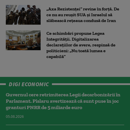
„Axa Rezistenței” revine în forță. De
ce nu au reușit SUA și Israelul să
slăbească rețeaua condusă de Iran
Ce schimbări propune Legea
Integrității. Digitalizarea
declarațiilor de avere, respinsă de
politicieni: „Nu toată lumea e
capabilă”
DIGI ECONOMIC
Guvernul cere retrimiterea Legii decarbonizării în
Parlament. Pîslaru avertizează că sunt puse în joc
granturi PNRR de 5 miliarde euro
05.08.2026