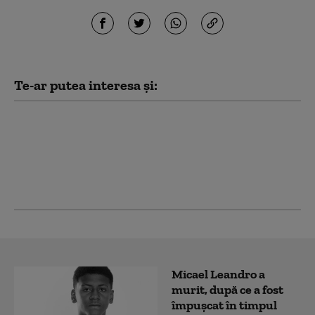
Te-ar putea interesa și:
Salvator înecat.
Victima salvată s-a
făcut nevăzută odată
ajunsă la mal
Micael Leandro a
murit, după ce a fost
împușcat în timpul