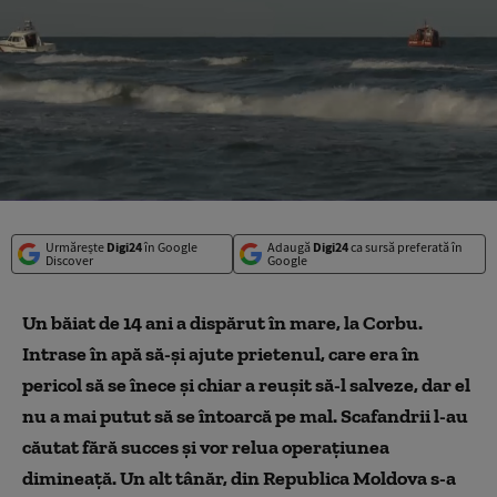
Urmărește
Digi24
în Google
Adaugă
Digi24
ca sursă preferată în
Discover
Google
Un băiat de 14 ani a dispărut în mare, la Corbu.
Intrase în apă să-şi ajute prietenul, care era în
pericol să se înece şi chiar a reuşit să-l salveze, dar el
nu a mai putut să se întoarcă pe mal. Scafandrii l-au
căutat fără succes şi vor relua operaţiunea
dimineaţă. Un alt tânăr, din Republica Moldova s-a