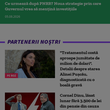
Ce urmează după PNRR? Noua strategie prin care
Guvernul vrea să mențină investițiile
05.08.2026
PARTENERII NOȘTRI
"Tratamentul costă
aproape jumătate de
milion de dolari".
Detalii despre starea
Alinei Pușcău,
PE ROZ
diagnosticată cu o
boală gravă
Cornel Dinu, lăsat
lunar fără 3.500 de lei
din pensie din cauza