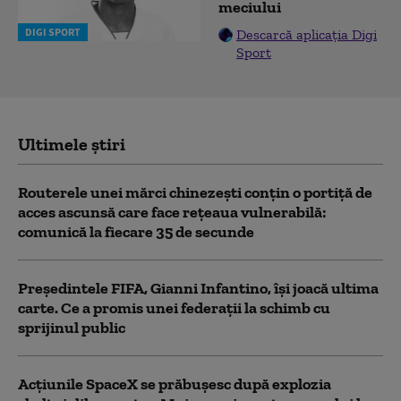
meciului
DIGI SPORT
Descarcă aplicația Digi
Sport
Ultimele știri
Routerele unei mărci chinezești conțin o portiță de
acces ascunsă care face rețeaua vulnerabilă:
comunică la fiecare 35 de secunde
Președintele FIFA, Gianni Infantino, îşi joacă ultima
carte. Ce a promis unei federații la schimb cu
sprijinul public
Acţiunile SpaceX se prăbuşesc după explozia