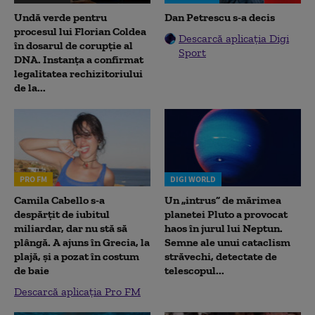
Undă verde pentru
Dan Petrescu s-a decis
procesul lui Florian Coldea
Descarcă aplicația Digi
în dosarul de corupție al
Sport
DNA. Instanța a confirmat
legalitatea rechizitoriului
de la...
PRO FM
DIGI WORLD
Camila Cabello s-a
Un „intrus” de mărimea
despărțit de iubitul
planetei Pluto a provocat
miliardar, dar nu stă să
haos în jurul lui Neptun.
plângă. A ajuns în Grecia, la
Semne ale unui cataclism
plajă, și a pozat în costum
străvechi, detectate de
de baie
telescopul...
Descarcă aplicația Pro FM