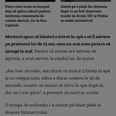
Patru mari orașe au început
Alertă pe o plajă din Mamaia,
deja să aplice măsuri pentru
după ce au fost observate
limitarea consumului de
bucăți de dronă. ISU și Poliția
curent electric. Ce va face
au izolat perimetrul
Capitala
Martorii spun că băiatul a intrat în apă a să îl salveze
pe prietenul lui de 13 ani, care nu mai avea putere să
ajungă la mal
. Pentru că marea era extrem de
agitată, a avut nevoie, la rândul lui, de ajutor.
„Am luat un colac, am intrat cu încă 4-5 băieţi în apă
şi cu colegul meu, adică a durat undeva la 30 de
secunde, maxim un minut să intru în apă după el,
dar nu l-am găsit”, a povestit un martor ocular.
O echipă de scafandri l-a căutat pe băiat până la
lăsarea întunericului.