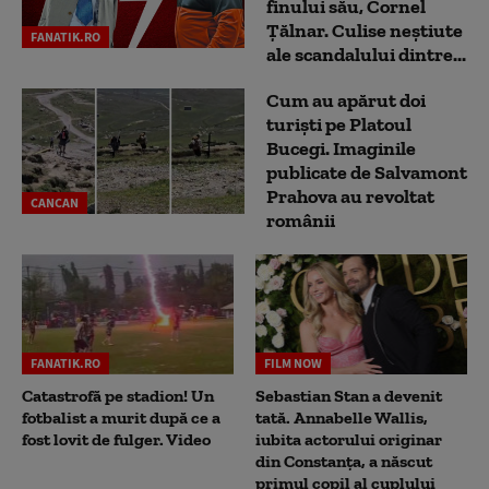
finului său, Cornel
Țălnar. Culise neștiute
FANATIK.RO
ale scandalului dintre...
Cum au apărut doi
turiști pe Platoul
Bucegi. Imaginile
publicate de Salvamont
Prahova au revoltat
CANCAN
românii
FANATIK.RO
FILM NOW
Catastrofă pe stadion! Un
Sebastian Stan a devenit
fotbalist a murit după ce a
tată. Annabelle Wallis,
fost lovit de fulger. Video
iubita actorului originar
din Constanța, a născut
primul copil al cuplului