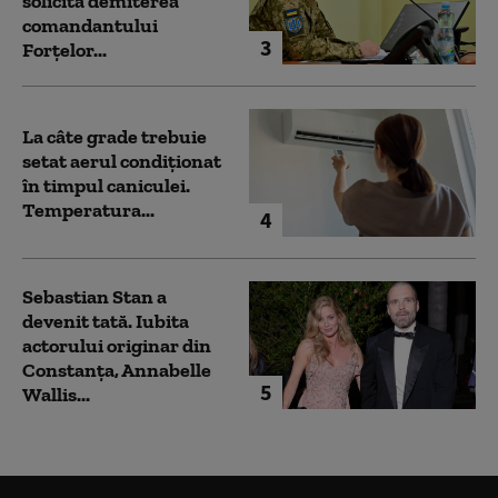
solicită demiterea
comandantului
3
Forțelor...
La câte grade trebuie
setat aerul condiționat
în timpul caniculei.
Temperatura...
4
Sebastian Stan a
devenit tată. Iubita
actorului originar din
Constanța, Annabelle
5
Wallis...