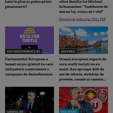
bani în plus ar putea primi
către familia lui Michael
pensionarii?
Schumacher: "Indiferent de
starea lui, vreau să-l văd"
Descarcă aplicația Digi FM
EDITIADEDIMINEATA.RO
ADEVARUL
Parlamentul European a
Orașul european superb de
lansat un joc gratuit în care
care mulți turiști nu au
utilizatorii controlează o
auzit. Are aproape 900 de
campanie de dezinformare
ani de istorie, străduțe de
poveste, canale și castele...
GANDUL.RO
DIGI SPORT