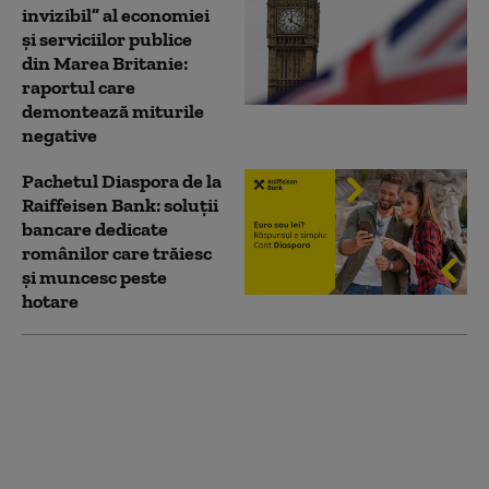
invizibil” al economiei
și serviciilor publice
din Marea Britanie:
raportul care
demontează miturile
negative
Pachetul Diaspora de la
Raiffeisen Bank: soluții
bancare dedicate
românilor care trăiesc
și muncesc peste
hotare
Sărăcia din România îi
determină pe mulți
dintre tineri să ia în
continuare calea
străinătății: „Urmează