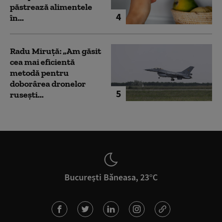
păstrează alimentele
4
în...
Radu Miruță: „Am găsit
cea mai eficientă
metodă pentru
doborârea dronelor
5
rusești...
București Băneasa, 23°C