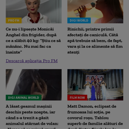
PRO FM
DIGI WORLD
Ce nu-i lipsește Monicăi
Rinichii, printre primii
Anghel din frigider, după
afectați de caniculă. Câtă
ce a slăbit 40 kg: “Știu ce să
apă trebuie să bem, de fapt,
mănânc. Nu mai fac ca
vara și la ce alimente să fim
înainte”
atenți
Descarcă aplicația Pro FM
DIGI ANIMAL WORLD
FILM NOW
A lăsat geamul mașinii
Matt Damon, eclipsat de
deschis peste noapte, iar
frumoasa lui soție, pe
când s-a trezit a găsit
covorul roșu. Tablou
animalul atârnat de volan:
superb de familie alături de