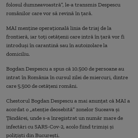
folosul dumneavoastră”, le-a transmis Despescu
românilor care vor să revină în ţară.
MAI menţine operaţională linia de triaj de la
frontieră, iar toţi cetăţenii care intră în ţară vor fi
introduşi în carantină sau în autoizolare la
domiciliu.
Bogdan Despescu a spus că 10.500 de persoane au
intrat în România în cursul zilei de miercuri, dintre
care 5.500 de cetăţeni români.
Chestorul Bogdan Despescu a mai anunţat că MAI a
acordat o „atenţie deosebită” zonelor Suceava şi
Ţăndărei, unde s-a înregistrat un număr mare de
infectări cu SARS-Cov-2, acolo fiind trimişi şi
poliţişti din Bucureşti.