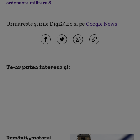
ordonanta militara 8
Urmărește știrile Digi24.ro și pe
Google News
Te-ar putea interesa și:
Sute de mii de români,
în vizorul ANAF. Fiscul
trimite decizii de
impunere pentru
venituri obținute în
străinătate
Românii, „motorul