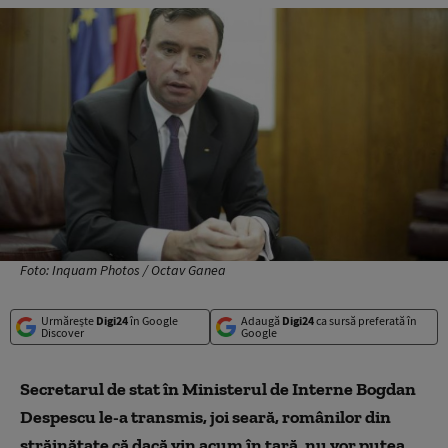
Foto: Inquam Photos / Octav Ganea
Urmărește
Digi24
în Google
Adaugă
Digi24
ca sursă preferată în
Discover
Google
Secretarul de stat în Ministerul de Interne Bogdan
Despescu le-a transmis, joi seară, românilor din
străinătate că dacă vin acum în țară, nu vor putea