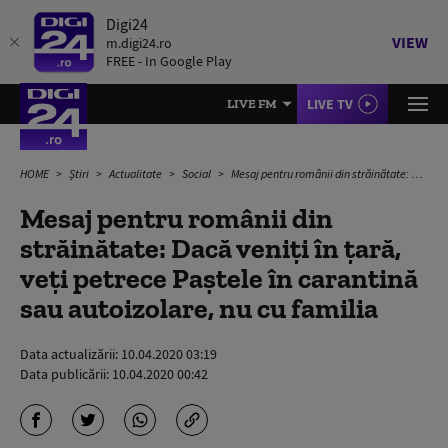
Digi24
VIEW
m.digi24.ro
FREE - In Google Play
LIVE TV
LIVE FM
HOME
Știri
Actualitate
Social
Mesaj pentru românii din străinătate: Dacă veniți în țară, veți petrece Paștele în carantină sau autoizolare, nu cu familia
Mesaj pentru românii din
străinătate: Dacă veniți în țară,
veți petrece Paștele în carantină
sau autoizolare, nu cu familia
Data actualizării:
10.04.2020 03:19
Data publicării:
10.04.2020 00:42