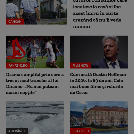
tuturor românilor care
locuiesc la casă și fac
acest lucru în curte,
crezând că nu îi vede
CANCAN
nimeni
FANATIK.RO
FILM NOW
Drama cumplită prin care a
Cum arată Dustin Hoffman
trecut noul transfer al lui
în 2026, la 89 de ani. Cele
Dinamo: „Nu mai puteam
mai bune filme și rolurile
dormi nopțile”
de Oscar
ADEVĂRUL
PLAYTECH