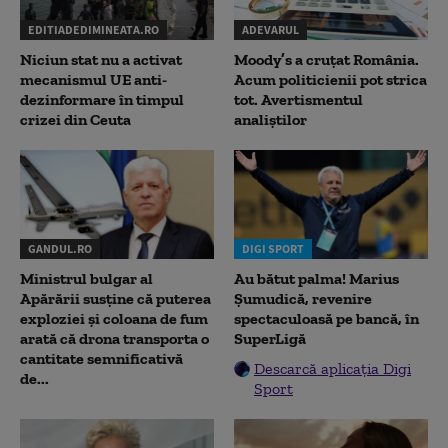
EDITIADEDIMINEATA.RO
ADEVARUL
Niciun stat nu a activat
Moody’s a cruțat România.
mecanismul UE anti-
Acum politicienii pot strica
dezinformare în timpul
tot. Avertismentul
crizei din Ceuta
analiștilor
GANDUL.RO
DIGI SPORT
Ministrul bulgar al
Au bătut palma! Marius
Apărării susține că puterea
Șumudică, revenire
exploziei și coloana de fum
spectaculoasă pe bancă, în
arată că drona transporta o
SuperLigă
cantitate semnificativă
Descarcă aplicația Digi
de...
Sport