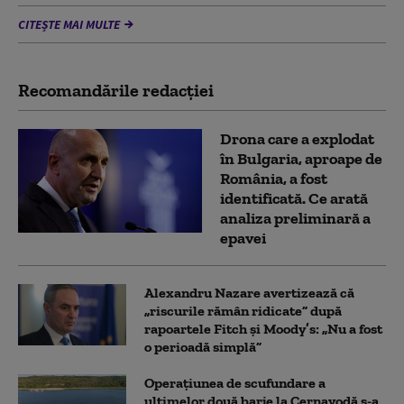
CITEȘTE MAI MULTE
Recomandările redacţiei
Drona care a explodat
în Bulgaria, aproape de
România, a fost
identificată. Ce arată
analiza preliminară a
epavei
Alexandru Nazare avertizează că
„riscurile rămân ridicate” după
rapoartele Fitch și Moody’s: „Nu a fost
o perioadă simplă”
Operațiunea de scufundare a
ultimelor două barje la Cernavodă s-a