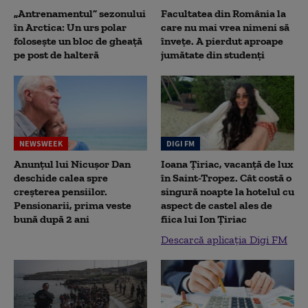
„Antrenamentul” sezonului
Facultatea din România la
în Arctica: Un urs polar
care nu mai vrea nimeni să
folosește un bloc de gheață
înveţe. A pierdut aproape
pe post de halteră
jumătate din studenţi
NEWSWEEK
DIGI FM
Anunțul lui Nicușor Dan
Ioana Țiriac, vacanță de lux
deschide calea spre
în Saint-Tropez. Cât costă o
creșterea pensiilor.
singură noapte la hotelul cu
Pensionarii, prima veste
aspect de castel ales de
bună după 2 ani
fiica lui Ion Țiriac
Descarcă aplicația Digi FM