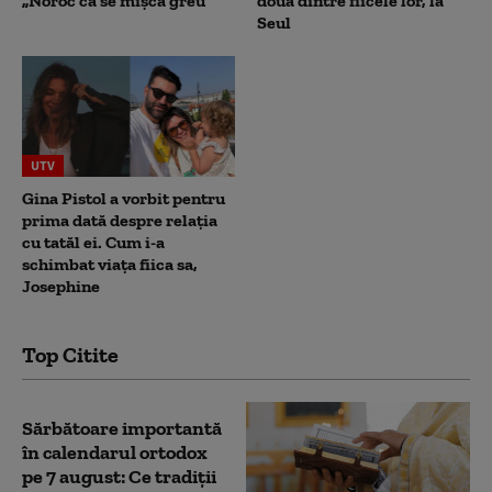
„Noroc că se mișcă greu”
două dintre fiicele lor, la
Seul
UTV
Gina Pistol a vorbit pentru
prima dată despre relația
cu tatăl ei. Cum i-a
schimbat viața fiica sa,
Josephine
Top Citite
Sărbătoare importantă
în calendarul ortodox
pe 7 august: Ce tradiții