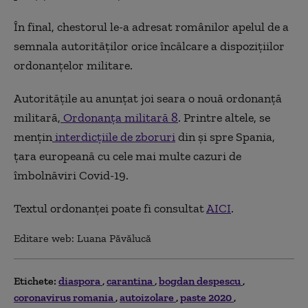
În final, chestorul le-a adresat românilor apelul de a
semnala autorităților orice încălcare a dispozițiilor
ordonanțelor militare.
Autoritățile au anunțat joi seara o nouă ordonanță
militară,
Ordonanța militară 8
. Printre altele, se
mențin
interdicțiile de zboruri
din și spre Spania,
țara europeană cu cele mai multe cazuri de
îmbolnăviri Covid-19.
Textul ordonanței poate fi consultat
AICI
.
Editare web: Luana Păvălucă
Etichete:
diaspora
carantina
bogdan despescu
coronavirus romania
autoizolare
paste 2020