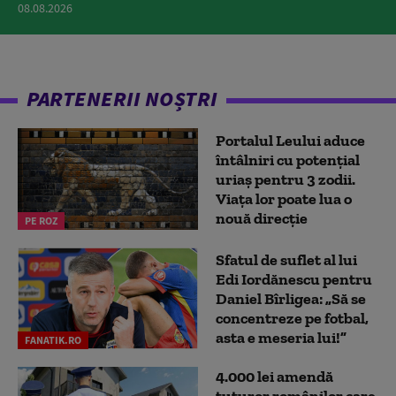
08.08.2026
PARTENERII NOȘTRI
Portalul Leului aduce
întâlniri cu potențial
uriaș pentru 3 zodii.
Viața lor poate lua o
nouă direcție
PE ROZ
Sfatul de suflet al lui
Edi Iordănescu pentru
Daniel Bîrligea: „Să se
concentreze pe fotbal,
asta e meseria lui!”
FANATIK.RO
4.000 lei amendă