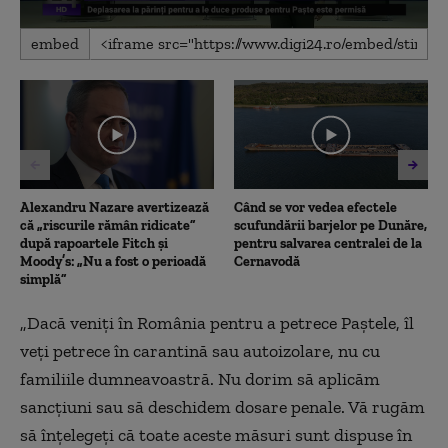
0
embed
seconds
of
5
minutes,
17
seconds
Alexandru Nazare avertizează
Când se vor vedea efectele
că „riscurile rămân ridicate”
scufundării barjelor pe Dunăre,
după rapoartele Fitch și
pentru salvarea centralei de la
Moody’s: „Nu a fost o perioadă
Cernavodă
simplă”
„Dacă veniţi în România pentru a petrece Paştele, îl
veţi petrece în carantină sau autoizolare, nu cu
familiile dumneavoastră. Nu dorim să aplicăm
sancţiuni sau să deschidem dosare penale. Vă rugăm
să înţelegeţi că toate aceste măsuri sunt dispuse în