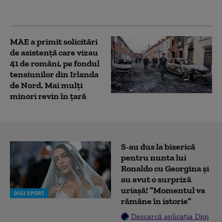
să plec la muncă în
Germania”
MAE a primit solicitări
de asistenţă care vizau
41 de români, pe fondul
tensiunilor din Irlanda
de Nord. Mai mulți
minori revin în țară
S-au dus la biserică
pentru nunta lui
Ronaldo cu Georgina și
au avut o surpriză
uriașă! ”Momentul va
DIGI SPORT
rămâne în istorie”
Descarcă aplicația Digi