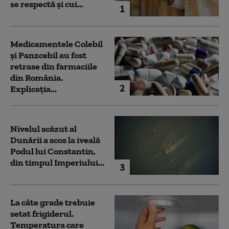
se respectă și cui...
1
Medicamentele Colebil
și Panzcebil au fost
retrase din farmaciile
din România.
2
Explicația...
Nivelul scăzut al
Dunării a scos la iveală
Podul lui Constantin,
din timpul Imperiului...
3
La câte grade trebuie
setat frigiderul.
Temperatura care