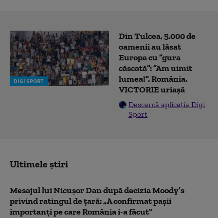
Din Tulcea, 5.000 de
oamenii au lăsat
Europa cu ”gura
căscată”: ”Am uimit
lumea!”. România,
DIGI SPORT
VICTORIE uriașă
Descarcă aplicația Digi
Sport
Ultimele știri
Mesajul lui Nicușor Dan după decizia Moody’s
privind ratingul de țară: „A confirmat pașii
importanți pe care România i-a făcut”