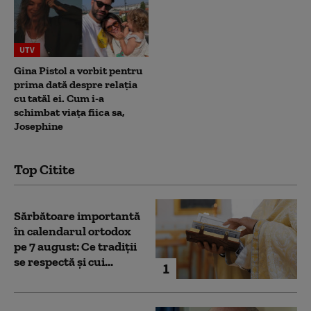
UTV
Gina Pistol a vorbit pentru
prima dată despre relația
cu tatăl ei. Cum i-a
schimbat viața fiica sa,
Josephine
Top Citite
Sărbătoare importantă
în calendarul ortodox
pe 7 august: Ce tradiții
se respectă și cui...
1