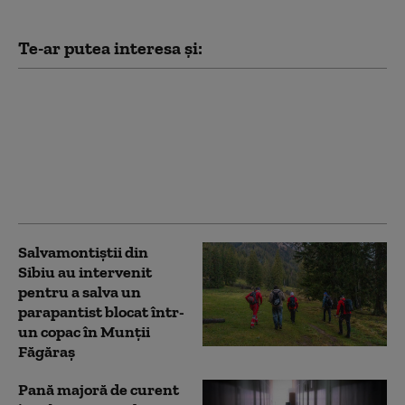
Te-ar putea interesa și:
Vijelii puternice și ploi
torențiale în mai multe
regiuni din țară: străzi
inundate, acoperișuri
smulse și zeci de
mașini avariate
Salvamontiştii din
Sibiu au intervenit
pentru a salva un
parapantist blocat într-
un copac în Munţii
Făgăraş
Pană majoră de curent