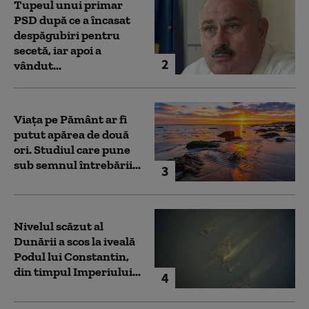
Tupeul unui primar
PSD după ce a încasat
despăgubiri pentru
secetă, iar apoi a
2
vândut...
Viața pe Pământ ar fi
putut apărea de două
ori. Studiul care pune
sub semnul întrebării...
3
Nivelul scăzut al
Dunării a scos la iveală
Podul lui Constantin,
din timpul Imperiului...
4