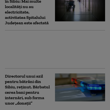
în Sibiu: Mai multe
localități nu au
electricitate,
activitatea Spitalului
Judeţean este afectată
Primarul unei comune
din Alba a fost găsit
spânzurat
Directorul unui azil
pentru bătrâni din
Sibiu, reținut. Bărbatul
cerea bani pentru
internări, sub forma
unor „donații”