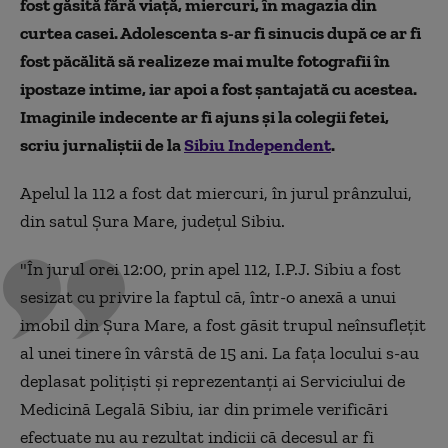
fost găsită fără viață, miercuri, în magazia din
curtea casei. Adolescenta s-ar fi sinucis după ce ar fi
fost păcălită să realizeze mai multe fotografii în
ipostaze intime, iar apoi a fost șantajată cu acestea.
Imaginile indecente ar fi ajuns și la colegii fetei,
scriu jurnaliștii de la
Sibiu Independent
.
Apelul la 112 a fost dat miercuri, în jurul prânzului,
din satul Șura Mare, județul Sibiu.
"În jurul orei 12:00, prin apel 112, I.P.J. Sibiu a fost
sesizat cu privire la faptul că, într-o anexă a unui
imobil din Șura Mare, a fost găsit trupul neînsuflețit
al unei tinere în vârstă de 15 ani. La fața locului s-au
deplasat polițiști și reprezentanți ai Serviciului de
Medicină Legală Sibiu, iar din primele verificări
efectuate nu au rezultat indicii că decesul ar fi