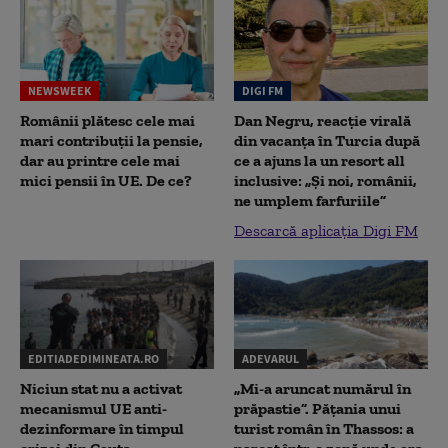
NEWSWEEK
DIGI FM
Românii plătesc cele mai
Dan Negru, reacție virală
mari contribuții la pensie,
din vacanța în Turcia după
dar au printre cele mai
ce a ajuns la un resort all
mici pensii în UE. De ce?
inclusive: „Și noi, românii,
ne umplem farfuriile”
Descarcă aplicația Digi FM
EDITIADEDIMINEATA.RO
ADEVARUL
Niciun stat nu a activat
„Mi-a aruncat numărul în
mecanismul UE anti-
prăpastie”. Pățania unui
dezinformare în timpul
turist român în Thassos: a