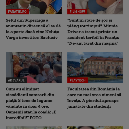
FANATIK.RO
FILM NOW
Șeful din SuperLiga a
"Sunt în stare de șoc și
anunțat în direct că el se dă
plâng tot timpul". Minnie
la o parte dacă vine Neluțu
Driver a trecut printr-un
Varga investitor. Exclusiv
accident teribil în Franța:
"Ne-am târât din mașină"
ADEVĂRUL
PLAYTECH
Cum au eliminat
Facultatea din România la
cisnădienii samsarii din
care nu mai vrea nimeni să
piață: 8 tone de legume
înveţe. A pierdut aproape
vândute în doar 4 ore.
jumătate din studenţi
Oamenii stau la coadă: „E
incredibil!” FOTO