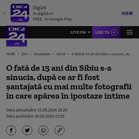
Digi24
VIEW
m.digi24.ro
FREE - In Google Play
LIVE TV
LIVE FM
HOME
Știri
Actualitate
Social
O fată de 15 ani din Sibiu s-a sinucis, după ce ar fi fost șantajată cu mai multe fotografii în care apărea în ipostaze intime
O fată de 15 ani din Sibiu s-a
sinucis, după ce ar fi fost
șantajată cu mai multe fotografii
în care apărea în ipostaze intime
Data actualizării:
31.05.2024 10:20
Data publicării:
30.05.2024 15:35