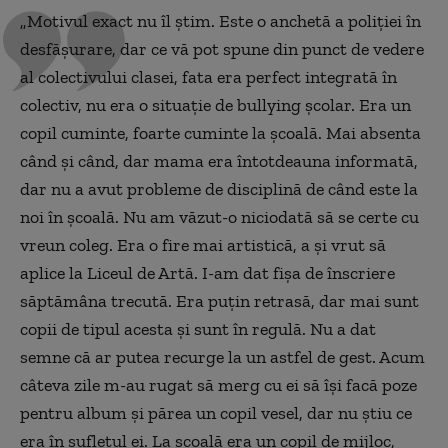
„Motivul exact nu îl știm. Este o anchetă a poliției în
desfășurare, dar ce vă pot spune din punct de vedere
al colectivului clasei, fata era perfect integrată în
colectiv, nu era o situație de bullying școlar. Era un
copil cuminte, foarte cuminte la școală. Mai absenta
când și când, dar mama era întotdeauna informată,
dar nu a avut probleme de disciplină de când este la
noi în școală. Nu am văzut-o niciodată să se certe cu
vreun coleg. Era o fire mai artistică, a și vrut să
aplice la Liceul de Artă. I-am dat fișa de înscriere
săptămâna trecută. Era puțin retrasă, dar mai sunt
copii de tipul acesta și sunt în regulă. Nu a dat
semne că ar putea recurge la un astfel de gest. Acum
câteva zile m-au rugat să merg cu ei să își facă poze
pentru album și părea un copil vesel, dar nu știu ce
era în sufletul ei. La școală era un copil de mijloc,