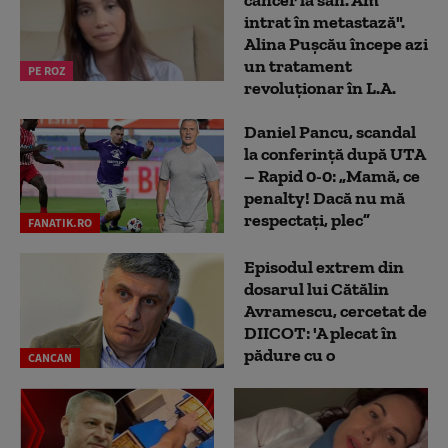
intrat în metastază".
Alina Pușcău începe azi
un tratament
PE ROZ
revoluționar în L.A.
Daniel Pancu, scandal
la conferință după UTA
– Rapid 0-0: „Mamă, ce
penalty! Dacă nu mă
respectați, plec”
FANATIK.RO
Episodul extrem din
dosarul lui Cătălin
Avramescu, cercetat de
DIICOT: 'A plecat în
pădure cu o
CANCAN