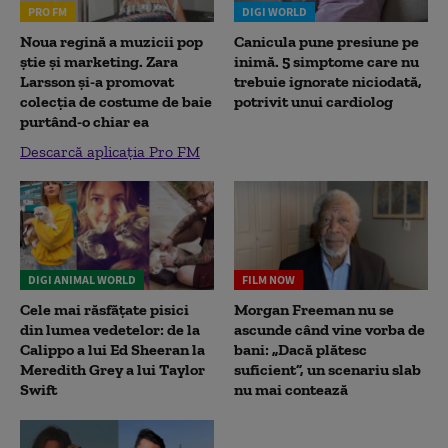
PRO FM
DIGI WORLD
Noua regină a muzicii pop
Canicula pune presiune pe
știe și marketing. Zara
inimă. 5 simptome care nu
Larsson și-a promovat
trebuie ignorate niciodată,
colecția de costume de baie
potrivit unui cardiolog
purtând-o chiar ea
Descarcă aplicația Pro FM
DIGI ANIMAL WORLD
FILM NOW
Cele mai răsfățate pisici
Morgan Freeman nu se
din lumea vedetelor: de la
ascunde când vine vorba de
Calippo a lui Ed Sheeran la
bani: „Dacă plătesc
Meredith Grey a lui Taylor
suficient”, un scenariu slab
Swift
nu mai contează