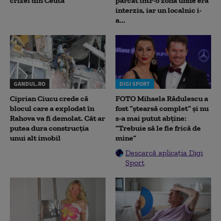
crizei din Ceuta
parcat într-o zonă unde era
interzis, iar un localnic i-
a...
GANDUL.RO
DIGI SPORT
Ciprian Ciucu crede că
FOTO Mihaela Rădulescu a
blocul care a explodat în
fost ”ștearsă complet” și nu
Rahova va fi demolat. Cât ar
s-a mai putut abține:
putea dura construcția
”Trebuie să le fie frică de
unui alt imobil
mine”
Descarcă aplicația Digi
Sport