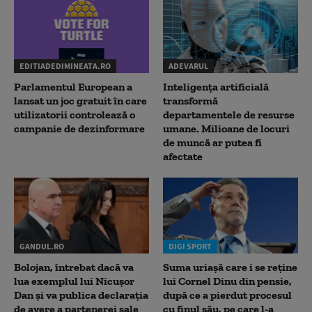
EDITIADEDIMINEATA.RO
ADEVARUL
Parlamentul European a
Inteligența artificială
lansat un joc gratuit în care
transformă
utilizatorii controlează o
departamentele de resurse
campanie de dezinformare
umane. Milioane de locuri
de muncă ar putea fi
afectate
GANDUL.RO
DIGI SPORT
Bolojan, întrebat dacă va
Suma uriașă care i se reține
lua exemplul lui Nicușor
lui Cornel Dinu din pensie,
Dan și va publica declarația
după ce a pierdut procesul
de avere a partenerei sale
cu finul său, pe care l-a