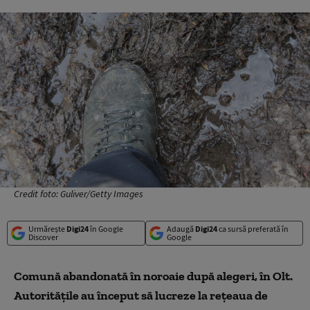
Credit foto: Guliver/Getty Images
Urmărește
Digi24
în Google
Adaugă
Digi24
ca sursă preferată în
Discover
Google
Comună abandonată în noroaie după alegeri, în Olt.
Autoritățile au început să lucreze la rețeaua de