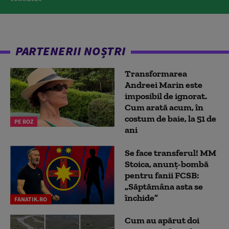
PARTENERII NOȘTRI
Transformarea
Andreei Marin este
imposibil de ignorat.
Cum arată acum, în
costum de baie, la 51 de
PE ROZ
ani
Se face transferul! MM
Stoica, anunț-bombă
pentru fanii FCSB:
„Săptămâna asta se
închide”
FANATIK.RO
Cum au apărut doi