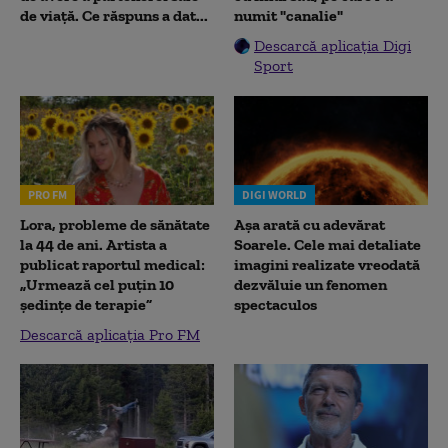
de viață. Ce răspuns a dat...
numit "canalie"
Descarcă aplicația Digi
Sport
PRO FM
DIGI WORLD
Lora, probleme de sănătate
Așa arată cu adevărat
la 44 de ani. Artista a
Soarele. Cele mai detaliate
publicat raportul medical:
imagini realizate vreodată
„Urmează cel puțin 10
dezvăluie un fenomen
ședințe de terapie”
spectaculos
Descarcă aplicația Pro FM