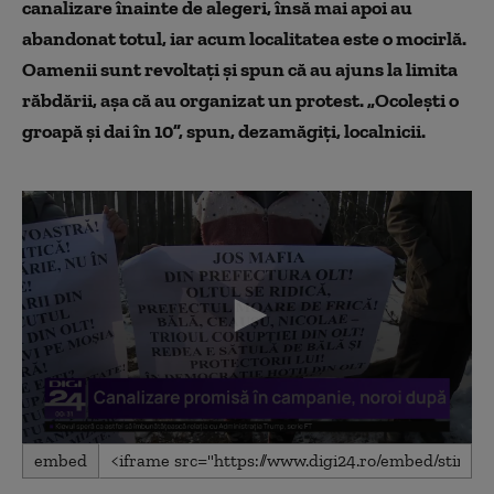
canalizare înainte de alegeri, însă mai apoi au
abandonat totul, iar acum localitatea este o mocirlă.
Oamenii sunt revoltați și spun că au ajuns la limita
răbdării, așa că au organizat un protest. „Ocolești o
groapă și dai în 10”, spun, dezamăgiți, localnicii.
0
embed
seconds
of