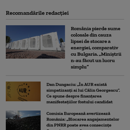
Recomandările redacţiei
România pierde sume
colosale din cauza
lipsei de stocare a
energiei, comparativ
cu Bulgaria. „Miniștrii
n-au făcut un lucru
simplu”
Dan Dungaciu: „În AUR există
simpatizanți ai lui Călin Georgescu”.
Ce spune despre finanțarea
manifestațiilor fostului candidat
Comisia Europeană avertizează
România: „Blocarea angajamentelor
din PNRR poate avea consecințe