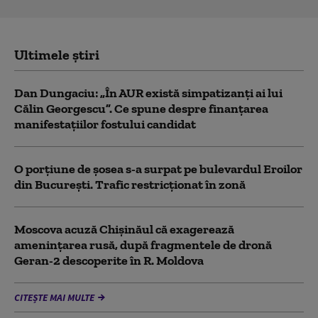
Ultimele știri
Dan Dungaciu: „În AUR există simpatizanți ai lui
Călin Georgescu”. Ce spune despre finanțarea
manifestațiilor fostului candidat
O porțiune de șosea s-a surpat pe bulevardul Eroilor
din București. Trafic restricționat în zonă
Moscova acuză Chișinăul că exagerează
amenințarea rusă, după fragmentele de dronă
Geran-2 descoperite în R. Moldova
CITEȘTE MAI MULTE