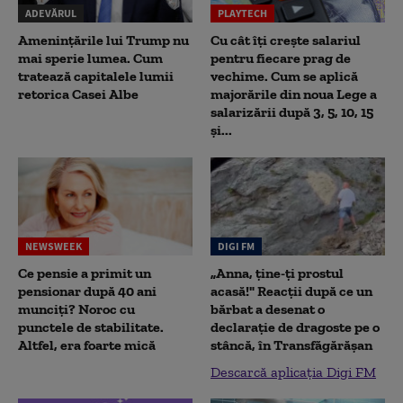
ADEVĂRUL
PLAYTECH
Amenințările lui Trump nu
Cu cât îți crește salariul
mai sperie lumea. Cum
pentru fiecare prag de
tratează capitalele lumii
vechime. Cum se aplică
retorica Casei Albe
majorările din noua Lege a
salarizării după 3, 5, 10, 15
și...
NEWSWEEK
DIGI FM
Ce pensie a primit un
„Anna, ţine-ţi prostul
pensionar după 40 ani
acasă!" Reacţii după ce un
munciți? Noroc cu
bărbat a desenat o
punctele de stabilitate.
declaraţie de dragoste pe o
Altfel, era foarte mică
stâncă, în Transfăgărăşan
Descarcă aplicația Digi FM