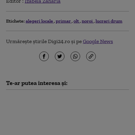
Editor :
Izabela Zaharia
Etichete:
alegeri locale
primar
olt
noroi
lucrari drum
Urmărește știrile Digi24.ro și pe
Google News
Te-ar putea interesa și:
Primarul unei comune
din Alba a fost găsit
spânzurat