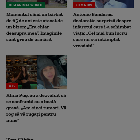
DIGI ANIMAL WORLD
FILM NOW
Momentul când un bărbat
Antonio Banderas,
de 65 de ani este atacat de
declarație surpriză despre
un bizon: „Era chiar
infarctul care i-a schimbat
deasupra mea”. Imaginile
viața: „Cel mai bun lucru
sunt greu de urmărit
care mi s-a întâmplat
vreodată”
UTV
Alina Pușcău a dezvăluit că
se confruntă cu o boală
gravă. „Am cinci tumori. Vă
rog să vă rugați pentru
mine”
Top Citite