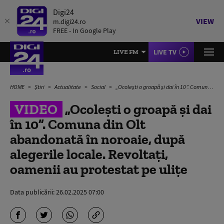
Digi24
VIEW
m.digi24.ro
FREE - In Google Play
LIVE TV
LIVE FM
HOME
Știri
Actualitate
Social
„Ocolești o groapă și dai în 10”. Comuna din Olt abandonată în noroaie, după alegerile locale. Revoltați, oamenii au protestat pe ulițe
VIDEO
„Ocolești o groapă și dai
în 10”. Comuna din Olt
abandonată în noroaie, după
alegerile locale. Revoltați,
oamenii au protestat pe ulițe
Data publicării:
26.02.2025 07:00