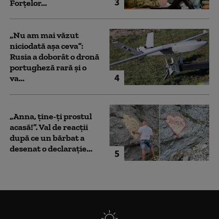
3
Forțelor...
„Nu am mai văzut
niciodată așa ceva”:
Rusia a doborât o dronă
portugheză rară și o
4
va...
„Anna, ţine-ţi prostul
acasă!”. Val de reacții
după ce un bărbat a
desenat o declarație...
5