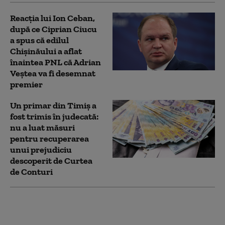
Reacția lui Ion Ceban,
după ce Ciprian Ciucu
a spus că edilul
Chișinăului a aflat
înaintea PNL că Adrian
Veștea va fi desemnat
premier
Un primar din Timiş a
fost trimis în judecată:
nu a luat măsuri
pentru recuperarea
unui prejudiciu
descoperit de Curtea
de Conturi
Primarul Emil Boc,
întâlnire cu premierul