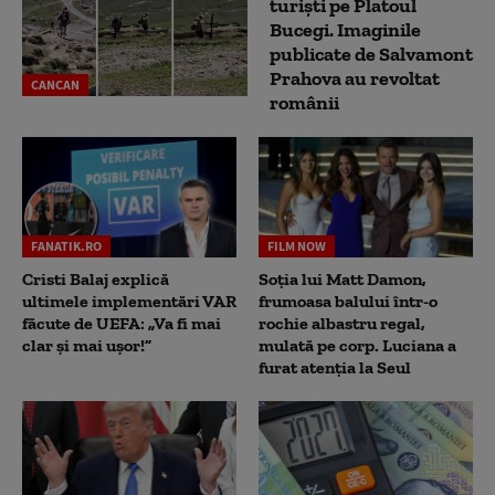
turiști pe Platoul
Bucegi. Imaginile
publicate de Salvamont
Prahova au revoltat
CANCAN
românii
FANATIK.RO
FILM NOW
Cristi Balaj explică
Soția lui Matt Damon,
ultimele implementări VAR
frumoasa balului într-o
făcute de UEFA: „Va fi mai
rochie albastru regal,
clar și mai ușor!”
mulată pe corp. Luciana a
furat atenția la Seul