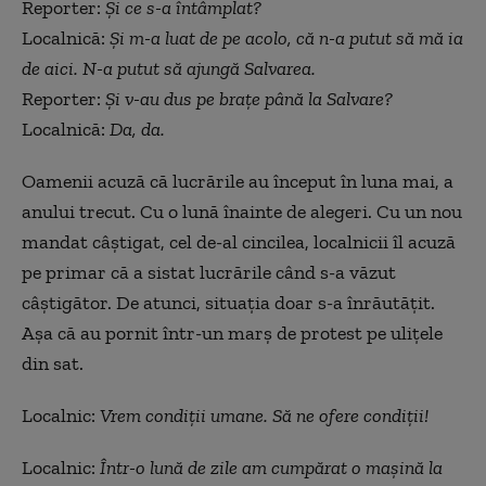
Reporter:
Și ce s-a întâmplat?
Localnică:
Și m-a luat de pe acolo, că n-a putut să mă ia
de aici. N-a putut să ajungă Salvarea.
Reporter:
Și v-au dus pe brațe până la Salvare?
Localnică:
Da, da.
Oamenii acuză că lucrările au început în luna mai, a
anului trecut. Cu o lună înainte de alegeri. Cu un nou
mandat câștigat, cel de-al cincilea, localnicii îl acuză
pe primar că a sistat lucrările când s-a văzut
câștigător. De atunci, situația doar s-a înrăutățit.
Așa că au pornit într-un marș de protest pe ulițele
din sat.
Localnic:
Vrem condiții umane. Să ne ofere condiții!
Localnic:
Într-o lună de zile am cumpărat o mașină la