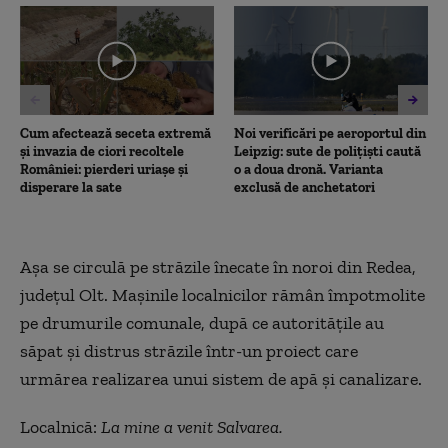
2
minutes,
9
seconds
Cum afectează seceta extremă
Noi verificări pe aeroportul din
și invazia de ciori recoltele
Leipzig: sute de polițiști caută
României: pierderi uriașe și
o a doua dronă. Varianta
disperare la sate
exclusă de anchetatori
Așa se circulă pe străzile înecate în noroi din Redea,
județul Olt. Mașinile localnicilor rămân împotmolite
pe drumurile comunale, după ce autoritățile au
săpat și distrus străzile într-un proiect care
urmărea realizarea unui sistem de apă și canalizare.
Localnică:
La mine a venit Salvarea.