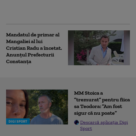
interimar Ilie Bolojan.
Ce au discutat cei doi
Mandatul de primar al
Mangaliei al lui
Cristian Radu a încetat.
Anunțul Prefecturii
Constanța
MM Stoica a
”tremurat” pentru fiica
sa Teodora: ”Am fost
sigur că nu poate”
DIGI SPORT
Descarcă aplicația Digi
Sport