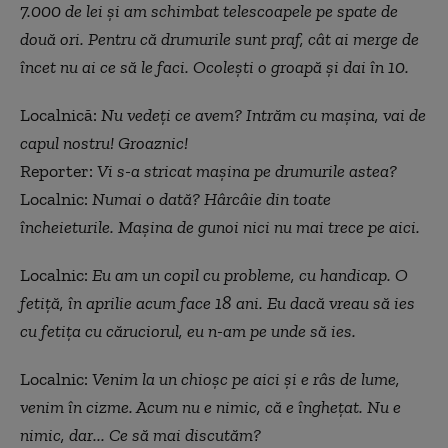
7.000 de lei și am schimbat telescoapele pe spate de
două ori. Pentru că drumurile sunt praf, cât ai merge de
încet nu ai ce să le faci. Ocolești o groapă și dai în 10.
Localnică:
Nu vedeți ce avem? Intrăm cu mașina, vai de
capul nostru! Groaznic!
Reporter:
Vi s-a stricat mașina pe drumurile astea?
Localnic:
Numai o dată? Hârcâie din toate
încheieturile. Mașina de gunoi nici nu mai trece pe aici.
Localnic:
Eu am un copil cu probleme, cu handicap. O
fetiță, în aprilie acum face 18 ani. Eu dacă vreau să ies
cu fetița cu căruciorul, eu n-am pe unde să ies.
Localnic:
Venim la un chioșc pe aici și e râs de lume,
venim în cizme. Acum nu e nimic, că e înghețat. Nu e
nimic, dar... Ce să mai discutăm?