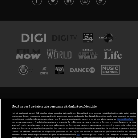
TERMENI ȘI CONDIȚII
POLITICA DE CONFIDENȚIALITATE
Nouă ne pasă ca datele tale personale să rămână confidențiale
Noi și partenerii noștri
30
stocăm și/sau accesăm informații pe dispozitivul dvs., precum identificatorii cookie unici pentru
prelucrarea datelor cu caracter personal. Puteți accepta sau gestiona alegerile dvs. făcând clic mai jos sau în orice moment, pe pagina
ABONARE DIGI TV
cu politica de confidențialitate. Aceste alegeri vor fi raportate partenerilor noștri și nu vă vor afecta navigarea.
Mai multe detalii
Noi si partenerii nostri (retelele de socializare si agentiile de publicitate partenere, precum si furnizorii nostri de servicii de date
analitice) prelucram date pentru a permite website-ului sa functioneze, pentru a personaliza continutul si anunturile publicitare
GESTIONAȚI PREFERINȚELE
afisate in functie de interesele si/sau profilul dvs., pentru a va oferi functionalitati aferente retelelor de socializare si pentru a analiza
traficul pe website. Beneficiati de drepturile prevazute de art. 15-22 din GDPR in legatura cu prelucrarea datelor cu caracter
personal. Aceste drepturi pot fi exercitate prin modalitatea indicata
aici
. Prin click pe “ACCEPT TOATE”, acceptati folosirea tuturor
CODUL DIGI24
Tehnologiilor de tip Cookie, care implica inclusiv acceptul dvs. cu privire la stocarea/accesarea informatiilor de catre Vendor-ii cu