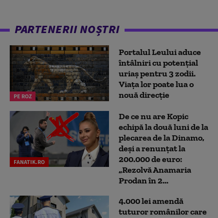
PARTENERII NOȘTRI
Portalul Leului aduce
întâlniri cu potențial
uriaș pentru 3 zodii.
Viața lor poate lua o
nouă direcție
PE ROZ
De ce nu are Kopic
echipă la două luni de la
plecarea de la Dinamo,
deși a renunțat la
200.000 de euro:
FANATIK.RO
„Rezolvă Anamaria
Prodan în 2...
4.000 lei amendă
tuturor românilor care