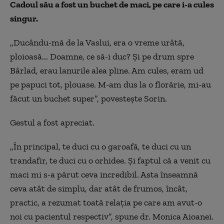
Cadoul său a fost un buchet de maci, pe care i-a cules
singur.
„Ducându-mă de la Vaslui, era o vreme urâtă,
ploioasă... Doamne, ce să-i duc? Și pe drum spre
Bârlad, erau lanurile alea pline. Am cules, eram ud
pe papuci tot, plouase. M-am dus la o florărie, mi-au
făcut un buchet super”, povestește Sorin.
Gestul a fost apreciat.
„În principal, te duci cu o garoafă, te duci cu un
trandafir, te duci cu o orhidee. Și faptul că a venit cu
maci mi s-a părut ceva incredibil. Asta înseamnă
ceva atât de simplu, dar atât de frumos, încât,
practic, a rezumat toată relația pe care am avut-o
noi cu pacientul respectiv”, spune dr. Monica Aioanei.