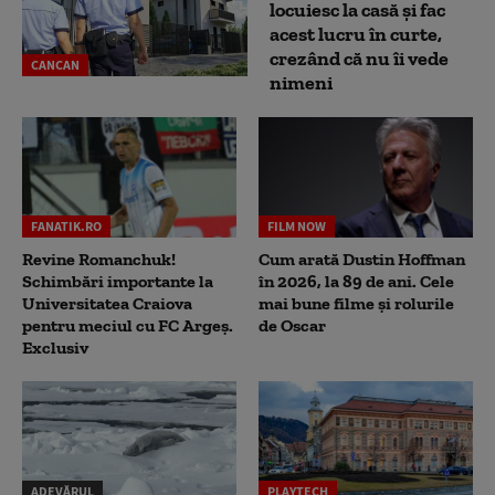
locuiesc la casă și fac
acest lucru în curte,
crezând că nu îi vede
CANCAN
nimeni
FANATIK.RO
FILM NOW
Revine Romanchuk!
Cum arată Dustin Hoffman
Schimbări importante la
în 2026, la 89 de ani. Cele
Universitatea Craiova
mai bune filme și rolurile
pentru meciul cu FC Argeş.
de Oscar
Exclusiv
ADEVĂRUL
PLAYTECH