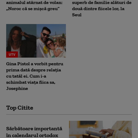
animalul atârnat de volan:
superb de familie alături de
„Noroc că se mișcă greu”
două dintre fiicele lor, la
Seul
UTV
Gina Pistol a vorbit pentru
prima dată despre relația
cu tatăl ei. Cum i-a
schimbat viața fiica sa,
Josephine
Top Citite
Sărbătoare importantă
în calendarul ortodox