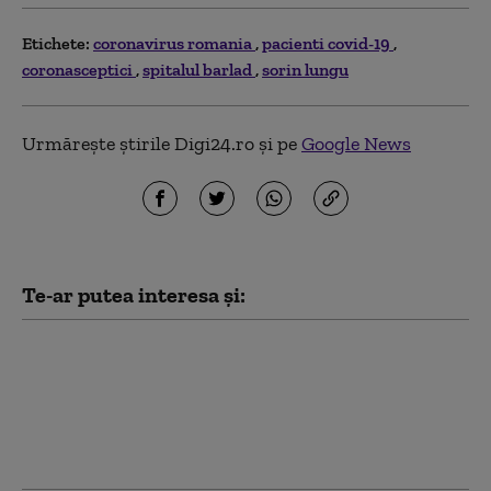
Etichete:
coronavirus romania
pacienti covid-19
coronasceptici
spitalul barlad
sorin lungu
Urmărește știrile Digi24.ro și pe
Google News
Te-ar putea interesa și:
Un bebeluş de 2 luni a
murit din cauza
COVID-19