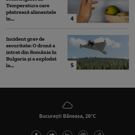
Temperatura care
păstrează alimentele
4
în...
Incident grav de
securitate: O dronă a
intrat din România în
Bulgaria şi a explodat
5
la...
București Băneasa, 26°C