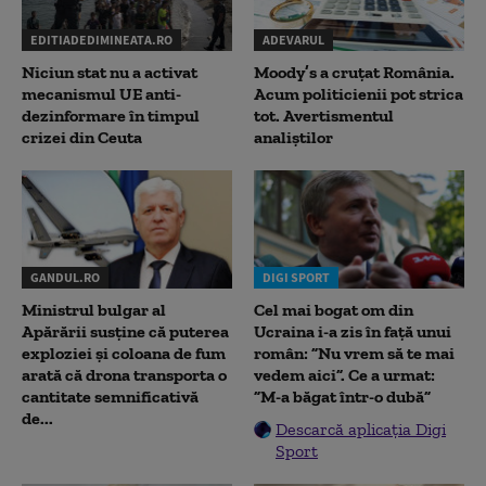
EDITIADEDIMINEATA.RO
ADEVARUL
Niciun stat nu a activat
Moody’s a cruțat România.
mecanismul UE anti-
Acum politicienii pot strica
dezinformare în timpul
tot. Avertismentul
crizei din Ceuta
analiștilor
GANDUL.RO
DIGI SPORT
Ministrul bulgar al
Cel mai bogat om din
Apărării susține că puterea
Ucraina i-a zis în față unui
exploziei și coloana de fum
român: ”Nu vrem să te mai
arată că drona transporta o
vedem aici”. Ce a urmat:
cantitate semnificativă
”M-a băgat într-o dubă”
de...
Descarcă aplicația Digi
Sport