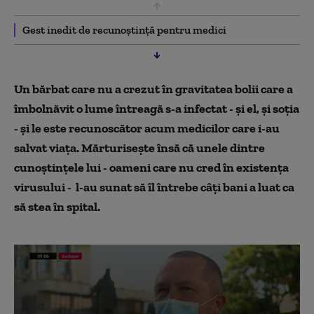
Gest inedit de recunoștință pentru medici
Un bărbat care nu a crezut în gravitatea bolii care a
îmbolnăvit o lume întreagă s-a infectat - şi el, şi soţia
- şi le este recunoscător acum medicilor care i-au
salvat viaţa. Mărturisește însă că unele dintre
cunoştinţele lui - oameni care nu cred în existenţa
virusului - l-au sunat să îl întrebe câţi bani a luat ca
să stea în spital.