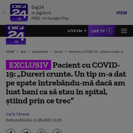
Digi24
VIEW
m.digi24.ro
FREE - In Google Play
LIVE TV
LIVE FM
HOME
Știri
Actualitate
Social
Pacient cu COVID-19: „Dureri crunte. Un tip m-a dat pe spate întrebându-mă dacă am luat bani ca să stau în spital, știind prin ce trec”
EXCLUSIV
Pacient cu COVID-
19: „Dureri crunte. Un tip m-a dat
pe spate întrebându-mă dacă am
luat bani ca să stau în spital,
știind prin ce trec”
Carla Tănasie
Data publicării:
21.08.2020 13:25