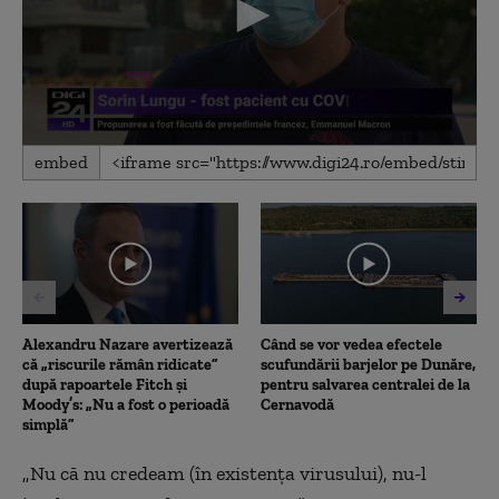
0
embed
seconds
of
2
minutes,
38
seconds
Alexandru Nazare avertizează
Când se vor vedea efectele
că „riscurile rămân ridicate”
scufundării barjelor pe Dunăre,
după rapoartele Fitch și
pentru salvarea centralei de la
Moody’s: „Nu a fost o perioadă
Cernavodă
simplă”
„Nu că nu credeam (în existența virusului), nu-l