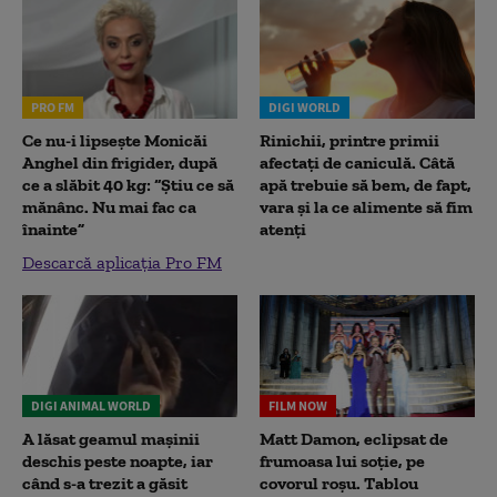
PRO FM
DIGI WORLD
Ce nu-i lipsește Monicăi
Rinichii, printre primii
Anghel din frigider, după
afectați de caniculă. Câtă
ce a slăbit 40 kg: “Știu ce să
apă trebuie să bem, de fapt,
mănânc. Nu mai fac ca
vara și la ce alimente să fim
înainte”
atenți
Descarcă aplicația Pro FM
DIGI ANIMAL WORLD
FILM NOW
A lăsat geamul mașinii
Matt Damon, eclipsat de
deschis peste noapte, iar
frumoasa lui soție, pe
când s-a trezit a găsit
covorul roșu. Tablou