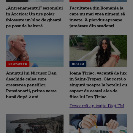
„Antrenamentul” sezonului
Facultatea din România la
în Arctica: Un urs polar
care nu mai vrea nimeni să
folosește un bloc de gheață
înveţe. A pierdut aproape
pe post de halteră
jumătate din studenţi
NEWSWEEK
DIGI FM
Anunțul lui Nicușor Dan
Ioana Țiriac, vacanță de lux
deschide calea spre
în Saint-Tropez. Cât costă o
creșterea pensiilor.
singură noapte la hotelul cu
Pensionarii, prima veste
aspect de castel ales de
bună după 2 ani
fiica lui Ion Țiriac
Descarcă aplicația Digi FM