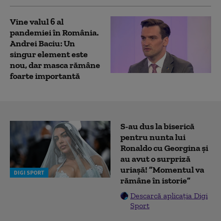
Vine valul 6 al
pandemiei în România.
Andrei Baciu: Un
singur element este
nou, dar masca rămâne
foarte importantă
S-au dus la biserică
pentru nunta lui
Ronaldo cu Georgina și
au avut o surpriză
uriașă! ”Momentul va
DIGI SPORT
rămâne în istorie”
Descarcă aplicația Digi
Sport