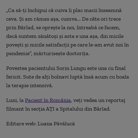
„Ca să-ți închipui că cuiva îi plac macii înseamnă
ceva. Și am rămas așa, cumva... De câte ori trece
prin Bârlad, se oprește la noi, întreabă ce facem,
dacă suntem sănătoși și asta e una așa, din micile
povești și micile satisfacții pe care le-am avut noi în
pandemie”, mărturisește doctorița.
Povestea pacientului Sorin Lungu este una cu final
fericit. Sute de alți bolnavi luptă însă acum cu boala
la terapie intensivă.
Luni, la
Pacient în România
, veți vedea un reportaj
filmant în secţia AȚI a Spitalului din Bârlad.
Editare web: Luana Păvălucă