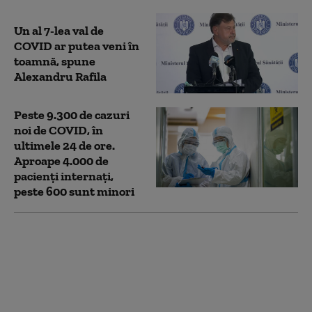
Un al 7-lea val de
COVID ar putea veni în
toamnă, spune
Alexandru Rafila
Peste 9.300 de cazuri
noi de COVID, în
ultimele 24 de ore.
Aproape 4.000 de
pacienți internați,
peste 600 sunt minori
Un vaccin adaptat, mai
eficient împotriva
variantei Omicron, ar
putea apărea la toamnă