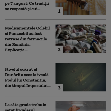
pe 7 august: Ce tradiții
se respectă și cui...
1
Medicamentele Colebil
și Panzcebil au fost
retrase din farmaciile
din România.
2
Explicația...
Nivelul scăzut al
Dunării a scos la iveală
Podul lui Constantin,
din timpul Imperiului...
3
La câte grade trebuie
setat frigiderul.