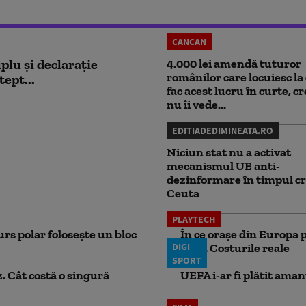
CANCAN
plu și declarație
4.000 lei amendă tuturor
românilor care locuiesc la 
tept...
fac acest lucru în curte, c
nu îi vede...
EDITIADEDIMINEATA.RO
Niciun stat nu a activat
mecanismul UE anti-
dezinformare în timpul cr
Ceuta
PLAYTECH
rs polar folosește un bloc
În ce orașe din Europa p
DIGI
lună. Costurile reale
SPORT
. Cât costă o singură
UEFA i-ar fi plătit aman