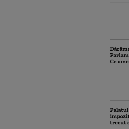
Cât cos
pentru 
mâncare
Capital
Dărâmar
Parlam
Ce amen
Palatul
gard. C
urbană 
Palatul
impozit
trecut 