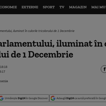
CONOMIE
EXTERNE
SPORT
TV
MAGAZIN
MAI MU
entului, iluminat în culorile tricolorului de 1 Decembrie
arlamentului, iluminat în 
lui de 1 Decembrie
 18:18
8:17
Urmărește
Digi24
în Google Discover
Adaugă
Digi24
ca sursă preferată în Googl