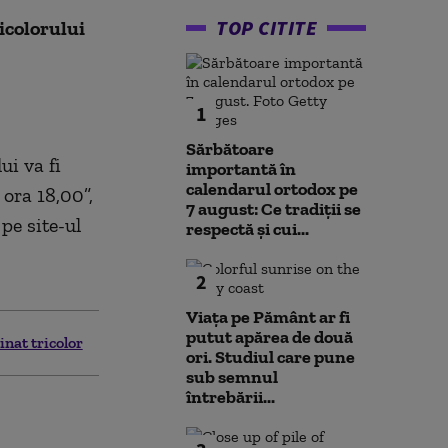
TOP CITITE
icolorului
1
Sărbătoare
i va fi
importantă în
calendarul ortodox pe
 ora 18,00”,
7 august: Ce tradiții se
pe site-ul
respectă și cui...
2
Viața pe Pământ ar fi
putut apărea de două
nat tricolor
ori. Studiul care pune
sub semnul
întrebării...