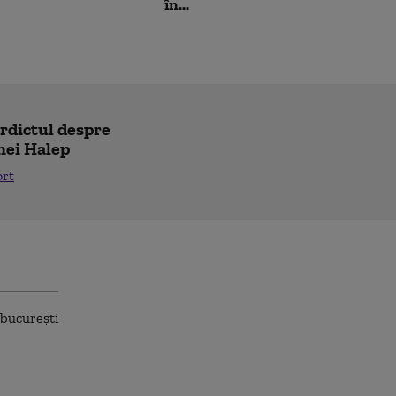
în...
erdictul despre
nei Halep
ort