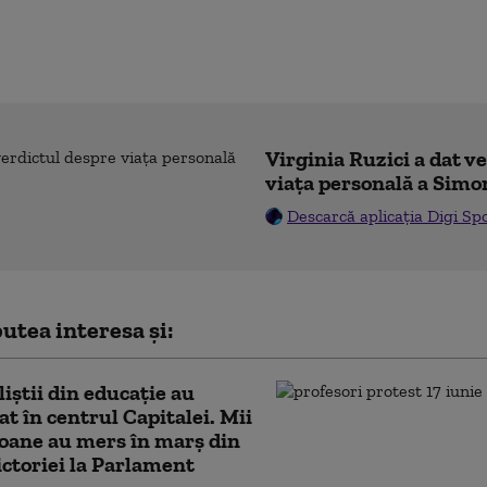
Virginia Ruzici a dat v
viața personală a Simo
Descarcă aplicația Digi Sp
utea interesa și:
liştii din educaţie au
at în centrul Capitalei. Mii
oane au mers în marș din
ictoriei la Parlament