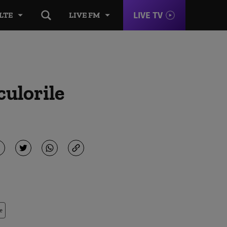
LIVE TV
LTE
LIVE FM
culorile
e