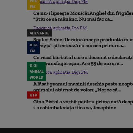
PRO
Descarcă aplicația Digi FM
FM
Ce nu-i lipsește Monicăi Anghel din frigider,
“Știu ce să mănânc. Nu mai fac ca...
Descarcă aplicația Pro FM
ADEVARUL
Scut și Sabie: Ucraina începe producția în 
DIGI
„Freyja” și testează cu succes prima sa...
FM
Ce riscă bărbatul care a desenat o declaraț
din Transfăgărășan. Are 55 de ani și e...
DIGI
ANIMAL
Descarcă aplicația Digi FM
WORLD
A lăsat geamul mașinii deschis peste noapte,
animalul atârnat de volan: „Noroc că...
UTV
Gina Pistol a vorbit pentru prima dată despr
i-a schimbat viața fiica sa, Josephine