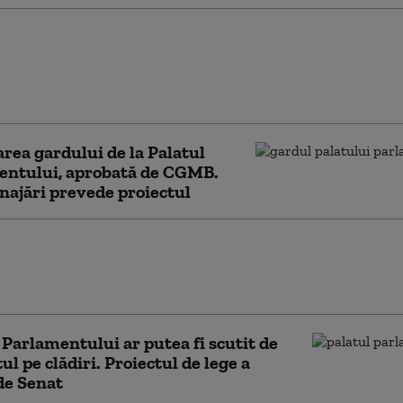
tă o zi în București
un turist: transport,
 și distracție în
ă
ea gardului de la Palatul
entului, aprobată de CGMB.
ajări prevede proiectul
 Parlamentului ar putea rămâne fără
e prevede proiectul de regenerare
propus de Primăria Capitalei
 Parlamentului ar putea fi scutit de
ul pe clădiri. Proiectul de lege a
de Senat