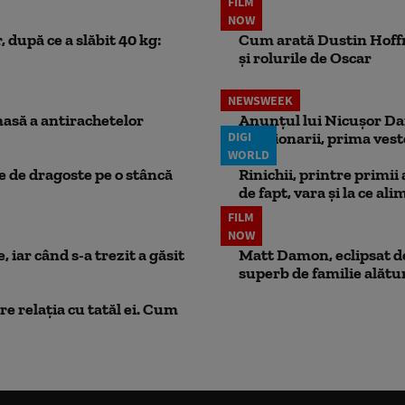
FILM
NOW
 după ce a slăbit 40 kg:
Cum arată Dustin Hoffma
și rolurile de Oscar
NEWSWEEK
masă a antirachetelor
Anunțul lui Nicușor Dan
DIGI
Pensionarii, prima vest
WORLD
ie de dragoste pe o stâncă
Rinichii, printre primii
de fapt, vara și la ce ali
FILM
NOW
 iar când s-a trezit a găsit
Matt Damon, eclipsat de
superb de familie alătur
e relația cu tatăl ei. Cum