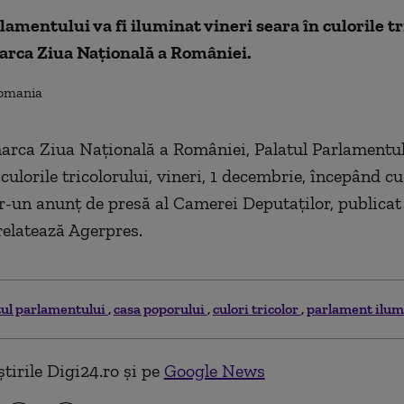
lamentului va fi iluminat vineri seara în culorile tr
arca Ziua Națională a României.
arca Ziua Națională a României, Palatul Parlamentulu
culorile tricolorului, vineri, 1 decembrie, începând cu
tr-un anunț de presă al Camerei Deputaților, publicat 
 relatează Agerpres.
tul parlamentului
casa poporului
culori tricolor
parlament ilumi
tirile Digi24.ro și pe
Google News