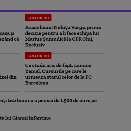
FANATIK.RO
A scos banii! Neluțu Varga, prima
casă și
decizie pentru a îi face echipă lui
rezând că
Marius Șumudică la CFR Cluj.
Exclusiv
FANATIK.RO
Ce studii are, de fapt, Lamine
Yamal. Cursurile pe care le
izei din
urmează starul celor de la FC
Barcelona
oți trăi bine cu o pensie de 1.500 de euro pe
ta lui Gianni Infantino