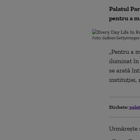
Palatul Par
pentru a m
Foto: Gulliver/GettyImages
„
Pentru a m
iluminat în 
se arată în
instituției,
Etichete:
pala
Urmărește ș