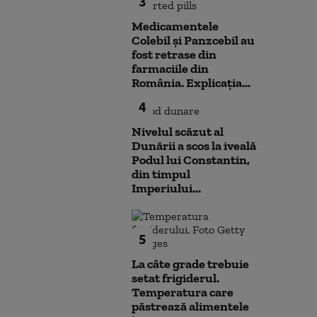
3
Medicamentele
Colebil și Panzcebil au
fost retrase din
farmaciile din
România. Explicația...
4
Nivelul scăzut al
Dunării a scos la iveală
Podul lui Constantin,
din timpul
Imperiului...
5
La câte grade trebuie
setat frigiderul.
Temperatura care
păstrează alimentele