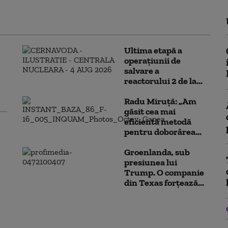
Ultima etapă a
operațiunii de
salvare a
reactorului 2 de la...
Radu Miruță: „Am
găsit cea mai
eficientă metodă
pentru doborârea...
Groenlanda, sub
presiunea lui
Trump. O companie
din Texas forțează...