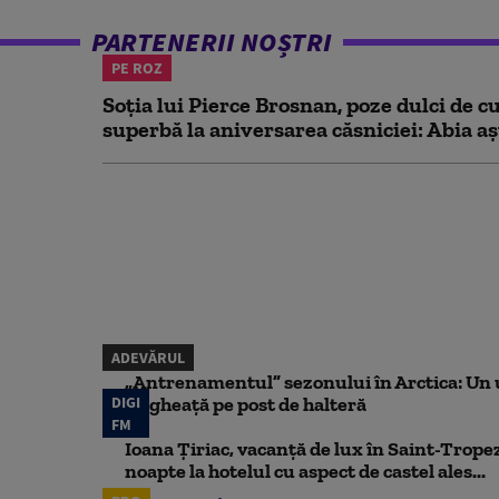
PARTENERII NOȘTRI
PE ROZ
Soția lui Pierce Brosnan, poze dulci de cu
superbă la aniversarea căsniciei: Abia aș
ADEVĂRUL
„Antrenamentul” sezonului în Arctica: Un u
DIGI
de gheață pe post de halteră
FM
Ioana Țiriac, vacanță de lux în Saint-Tropez
noapte la hotelul cu aspect de castel ales...