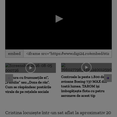
0
embed
seconds
of
0
seconds
Controale la peste 1.800 de
„Natura cu frumusețile ei”,
avioane Boeing 737 MAX din
„Familia” sau „Doza de râs”.
toată lumea. TAROM își
Cum se răspândesc postările
îmbogățește flota cu patru
virale de pe rețelele sociale
aeronave de acest tip
Cristina locuiește într-un sat aflat la aproximativ 20