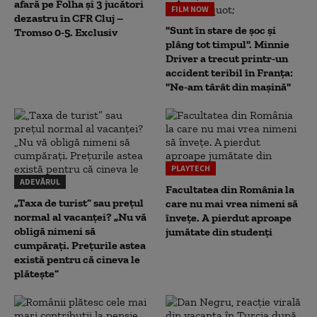
afară pe Folha și 3 jucători
FILM NOW
dezastru în CFR Cluj –
"Sunt în stare de șoc și
Tromso 0-5. Exclusiv
plâng tot timpul". Minnie
Driver a trecut printr-un
accident teribil în Franța:
"Ne-am târât din mașină"
PLAYTECH
ADEVĂRUL
Facultatea din România la
„Taxa de turist” sau prețul
care nu mai vrea nimeni să
normal al vacanței? „Nu vă
înveţe. A pierdut aproape
obligă nimeni să
jumătate din studenţi
cumpărați. Prețurile astea
există pentru că cineva le
plătește”