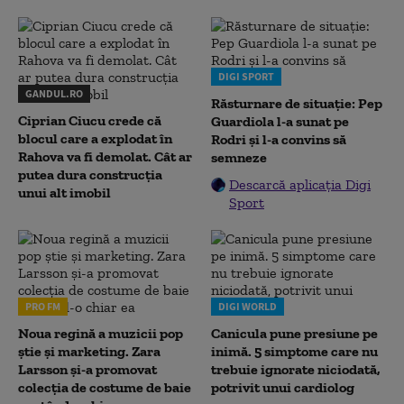
DIGI SPORT
GANDUL.RO
Răsturnare de situație: Pep
Ciprian Ciucu crede că
Guardiola l-a sunat pe
blocul care a explodat în
Rodri și l-a convins să
Rahova va fi demolat. Cât ar
semneze
putea dura construcția
Descarcă aplicația Digi
unui alt imobil
Sport
PRO FM
DIGI WORLD
Noua regină a muzicii pop
Canicula pune presiune pe
știe și marketing. Zara
inimă. 5 simptome care nu
Larsson și-a promovat
trebuie ignorate niciodată,
colecția de costume de baie
potrivit unui cardiolog