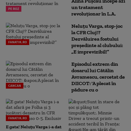
Alina Pușcău începe azi
un tratament
PE ROZ
revoluționar în L.A.
Neluțu Varga, stop-joc
la CFR Cluj!?
Dezvăluirea fostului
FANATIK.RO
președinte al clubului:
„E imprevizibil!”
Episodul extrem din
dosarul lui Cătălin
Avramescu, cercetat de
DIICOT: 'A plecat în
CANCAN
pădure cu o
FANATIK.RO
E gata! Neluțu Varga i-a dat