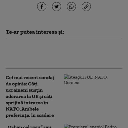
Te-ar putea interesa și:
Statele Unite extind verificările pentru
vize: Conturile de social media ale
jurnaliștilor străini vor fi analizate
Cel mai recent sondaj
de opinie: Câți
ucraineni susțin
aderarea la UE și câți
sprijină intrarea în
NATO. Ambele
preferințe, în scădere
„Orban cel roșu” sau