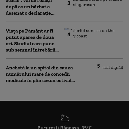
acasă!”. Val de reacții
3
după ce un bărbat a
desenat o declarație...
Viața pe Pământ ar fi
4
putut apărea de două
ori. Studiul care pune
sub semnul întrebării...
5
Anchetă la un spital din cauza
numărului mare de concedii
medicale în plin sezon estival...
București Băneasa, 35°C