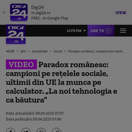
Digi24
VIEW
m.digi24.ro
FREE - In Google Play
LIVE TV
LIVE FM
HOME
Știri
Actualitate
Social
Paradox românesc: campioni pe rețelele sociale, ultimii din UE la munca pe calculator. „La noi tehnologia e ca băutura”
VIDEO
Paradox românesc:
campioni pe rețelele sociale,
ultimii din UE la munca pe
calculator. „La noi tehnologia e
ca băutura”
Data actualizării:
09.04.2025 07:07
Data publicării:
09.04.2025 07:00