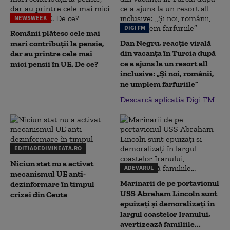
NEWSWEEK
DIGI FM
Românii plătesc cele mai
Dan Negru, reacție virală
mari contribuții la pensie,
din vacanța în Turcia după
dar au printre cele mai
ce a ajuns la un resort all
mici pensii în UE. De ce?
inclusive: „Și noi, românii,
ne umplem farfuriile”
Descarcă aplicația Digi FM
EDITIADEDIMINEATA.RO
Niciun stat nu a activat
ADEVARUL
mecanismul UE anti-
Marinarii de pe portavionul
dezinformare în timpul
USS Abraham Lincoln sunt
crizei din Ceuta
epuizați și demoralizați în
largul coastelor Iranului,
avertizează familiile...