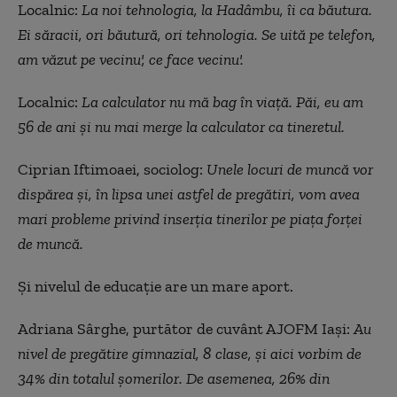
Localnic:
La noi tehnologia, la Hadâmbu, îi ca băutura.
Ei săracii, ori băutură, ori tehnologia. Se uită pe telefon,
am văzut pe vecinu', ce face vecinu'.
Localnic:
La calculator nu mă bag în viață. Păi, eu am
56 de ani și nu mai merge la calculator ca tineretul.
Ciprian Iftimoaei, sociolog:
Unele locuri de muncă vor
dispărea și, în lipsa unei astfel de pregătiri, vom avea
mari probleme privind inserția tinerilor pe piața forței
de muncă.
Și nivelul de educație are un mare aport.
Adriana Sârghe, purtător de cuvânt AJOFM Iași:
Au
nivel de pregătire gimnazial, 8 clase, și aici vorbim de
34% din totalul șomerilor. De asemenea, 26% din