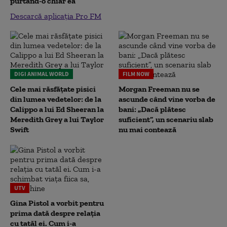
purtând-o chiar ea
Descarcă aplicația Pro FM
DIGI ANIMAL WORLD
FILM NOW
Cele mai răsfățate pisici
Morgan Freeman nu se
din lumea vedetelor: de la
ascunde când vine vorba de
Calippo a lui Ed Sheeran la
bani: „Dacă plătesc
Meredith Grey a lui Taylor
suficient”, un scenariu slab
Swift
nu mai contează
UTV
Gina Pistol a vorbit pentru
prima dată despre relația
cu tatăl ei. Cum i-a