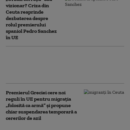
vizionar? Criza din
Ceuta reaprinde
dezbaterea despre
rolul premierului
spaniol Pedro Sanchez
în UE
Patru țări din UE rămân neutre
în timp ce Europa se
reînarmează. Marele test care
le-ar putea schimba strategia
Premierul Greciei cere noi
reguli în UE pentru migrația
„folosită ca armă” și propune
chiar suspendarea temporară a
cererilor de azil