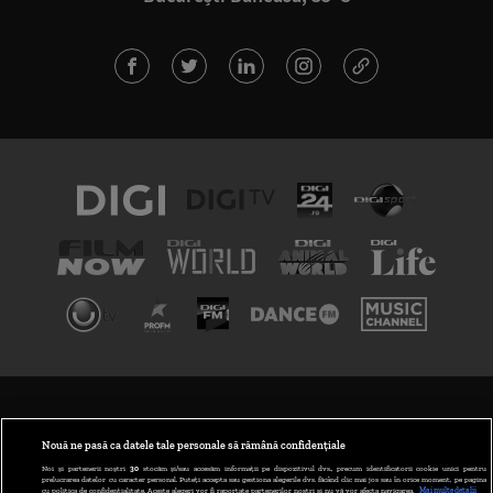
TERMENI ȘI CONDIȚII
POLITICA DE CONFIDENȚIALITATE
Nouă ne pasă ca datele tale personale să rămână confidențiale
Noi și partenerii noștri
30
stocăm și/sau accesăm informații pe dispozitivul dvs., precum identificatorii cookie unici pentru
prelucrarea datelor cu caracter personal. Puteți accepta sau gestiona alegerile dvs. făcând clic mai jos sau în orice moment, pe pagina
ABONARE DIGI TV
cu politica de confidențialitate. Aceste alegeri vor fi raportate partenerilor noștri și nu vă vor afecta navigarea.
Mai multe detalii