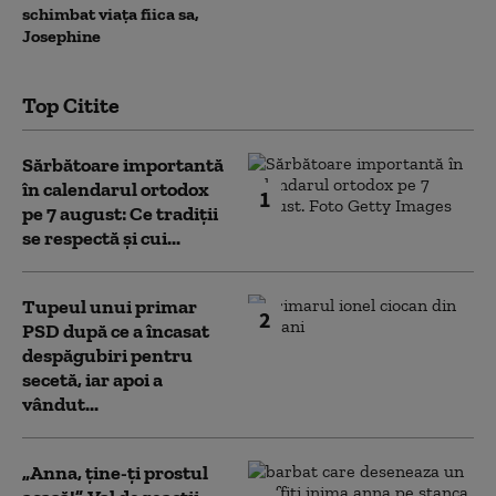
schimbat viața fiica sa,
Josephine
Top Citite
Sărbătoare importantă
în calendarul ortodox
1
pe 7 august: Ce tradiții
se respectă și cui...
Tupeul unui primar
2
PSD după ce a încasat
despăgubiri pentru
secetă, iar apoi a
vândut...
„Anna, ţine-ţi prostul