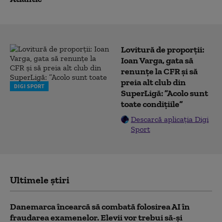
Lovitură de proporții:
Ioan Varga, gata să
renunțe la CFR și să
preia alt club din
DIGI SPORT
SuperLigă: ”Acolo sunt
toate condițiile”
Descarcă aplicația Digi
Sport
Ultimele știri
Danemarca încearcă să combată folosirea AI în
fraudarea examenelor. Elevii vor trebui să-şi