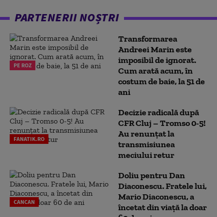
PARTENERII NOȘTRI
Transformarea
Andreei Marin este
imposibil de ignorat.
PE ROZ
Cum arată acum, în
costum de baie, la 51 de
ani
Decizie radicală după
CFR Cluj – Tromso 0-5!
Au renunțat la
FANATIK.RO
transmisiunea
meciului retur
Doliu pentru Dan
Diaconescu. Fratele lui,
Mario Diaconescu, a
CANCAN
încetat din viață la doar