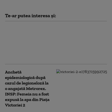
Te-ar putea interesa și:
INSP: Numărul
cazurilor de infecţie cu
virusul West Nile din
acest sezon a ajuns la
10. Ce recomandă
autoritățile
Anchetă
epidemiologică după
cazul de legioneloză la
o angajată Metrorex.
INSP: Femeia nu a fost
expusă la apa din Piaţa
Victoriei 2