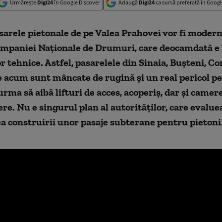
Urmărește
Digi24
în Google Discover
Adaugă
Digi24
ca sursă preferată în Googl
sarele pietonale de pe Valea Prahovei vor fi modern
ompaniei Naționale de Drumuri, care deocamdată e 
r tehnice. Astfel, pasarelele din Sinaia, Bușteni, C
e acum sunt mâncate de rugină și un real pericol p
 urma să aibă lifturi de acces, acoperiș, dar și camer
e. Nu e singurul plan al autorităților, care evalue
ea construirii unor pasaje subterane pentru pietoni