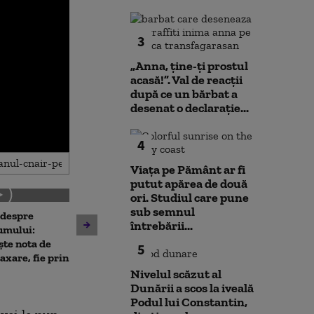
3
„Anna, ţine-ţi prostul
acasă!”. Val de reacții
după ce un bărbat a
desenat o declarație...
4
Viața pe Pământ ar fi
putut apărea de două
ori. Studiul care pune
sub semnul
 despre
Antrenament cu miză:
întrebării...
10 luni de la ex
umului:
pușcașii marini români au
Rahova: Oameni
ște nota de
testat vehiculele de asalt
5
așteaptă să intr
taxare, fie prin
amfibiu AAV-7 alături de
Primarul Cipri
militarii SUA
Nivelul scăzut al
„Am comandat 
Dunării a scos la iveală
Podul lui Constantin,