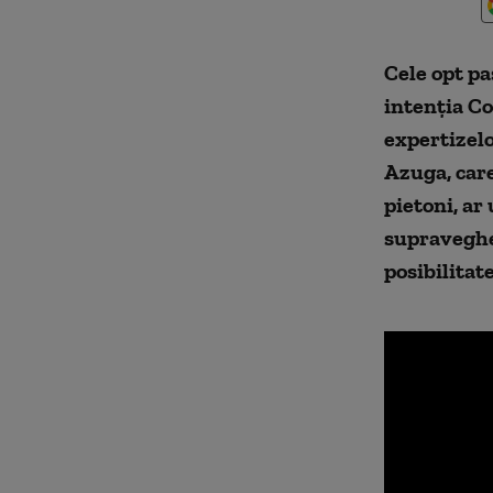
Cele opt pa
intenția C
expertizelo
Azuga, car
pietoni, ar
supravegher
posibilitat