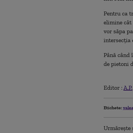
Pentru ca t
elimine cât
vor săpa pas
intersecția
Până când în
de pietoni 
Editor :
A.P.
Etichete:
vale
Urmărește ș