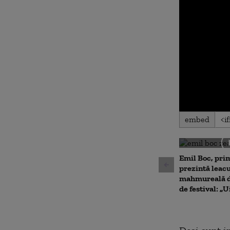
0
embed
seconds
of
0
seconds
Volu
90%
Emil Boc, prim
prezintă leac
mahmureală d
de festival: „U