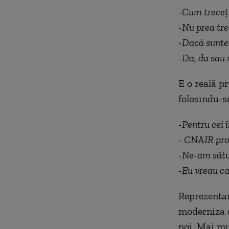
-Cum treceț
-Nu prea tr
-Dacă sunteț
-Da, da sau 
E o reală p
folosindu-s
-Pentru cei î
- CNAIR promi
-Ne-am sătu
-Eu vreau ca
Reprezenta
moderniza ce
noi. Mai mu