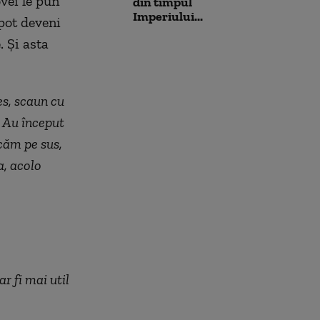
vei le pun
din timpul
Imperiului...
 pot deveni
. Și asta
es, scaun cu
. Au început
căm pe sus,
a, acolo
r fi mai util