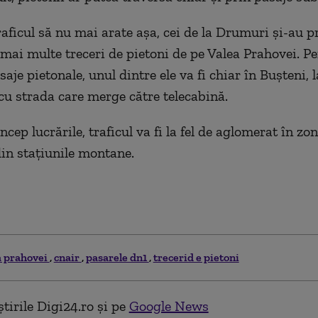
raficul să nu mai arate așa, cei de la Drumuri și-au 
 mai multe treceri de pietoni de pe Valea Prahovei. Pe
aje pietonale, unul dintre ele va fi chiar în Bușteni, l
 cu strada care merge către telecabină.
cep lucrările, traficul va fi la fel de aglomerat în zon
din stațiunile montane.
a prahovei
cnair
pasarele dn1
trecerid e pietoni
tirile Digi24.ro și pe
Google News