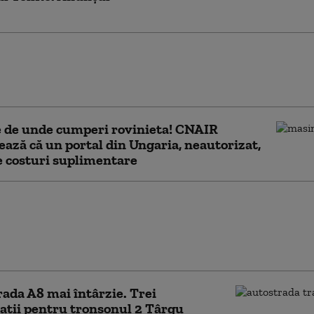
scu (CNAIR): Numărul tinerilor morţi în
te l-a depăşit pe cel al deceselor provocate
rculoză şi droguri
 de unde cumperi rovinieta! CNAIR
ează că un portal din Ungaria, neautorizat,
 costuri suplimentare
a șantierului Drumului
Brăila-Galați DEx6: un tablier
lui peste Siret, poziționat.
 va deschide circulația
ada A8 mai întârzie. Trei
ații pentru tronsonul 2 Târgu