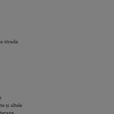
ze strada
r
e și altele
terane.