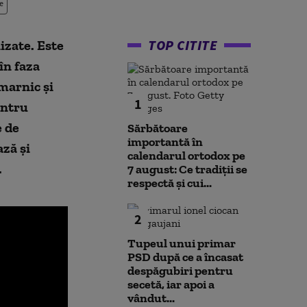
e
TOP CITITE
izate. Este
în faza
omarnic și
1
entru
e de
Sărbătoare
importantă în
ază și
calendarul ortodox pe
.
7 august: Ce tradiții se
respectă și cui...
2
Tupeul unui primar
PSD după ce a încasat
despăgubiri pentru
secetă, iar apoi a
vândut...