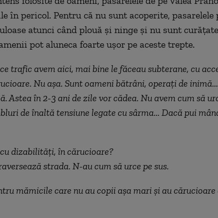
ntens folosite de oameni, pasarelele de pe Valea Praho
le în pericol. Pentru că nu sunt acoperite, pasarelele
culoase atunci când plouă și ninge și nu sunt curățate
amenii pot aluneca foarte ușor pe aceste trepte.
a ce trafic avem aici, mai bine le făceau subterane, cu acc
ărucioare. Nu așa. Sunt oameni bătrâni, operați de inimă..
ă. Astea în 2-3 ani de zile vor cădea. Nu avem cum să ur
cabluri de înaltă tensiune legate cu sârma... Dacă pui mân
cu dizabilități, în cărucioare?
traversează strada. N-au cum să urce pe sus.
ntru mămicile care nu au copii așa mari și au cărucioare a