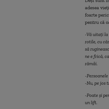
Deși sunt i
adesea vieți
foarte peri
pentru că o
-Vă uitați l
rotile, cu c
să rugineasc
ne e frică, 
rămâi.
-Persoanele 
-Nu, pe jos 
-Poate și pe
un lift.