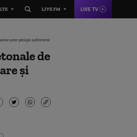
LIVE TV
LTE
LIVE FM
truirea unor pasaje subterane
etonale de
are și