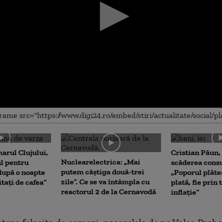
me
arul Clujului,
Cristian Păun,
Nuclearelectrica: „Mai
ul pentru
scăderea cons
putem câștiga două-trei
upă o noapte
„Poporul plăte
zile”. Ce se va întâmpla cu
itați de cafea”
plată, fie prin 
reactorul 2 de la Cernavodă
inflație”