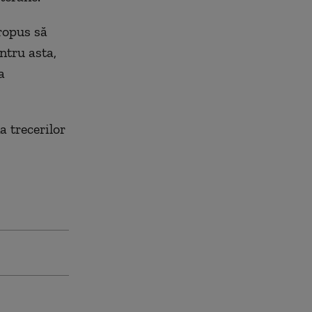
propus să
ntru asta,
a
a trecerilor