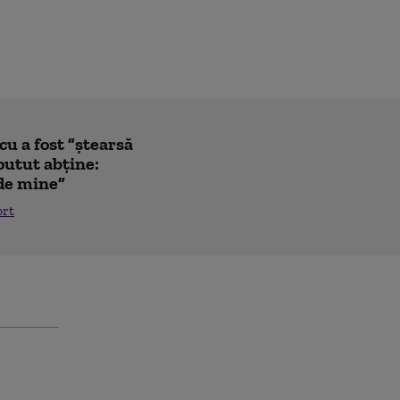
u a fost ”ștearsă
putut abține:
 de mine”
ort