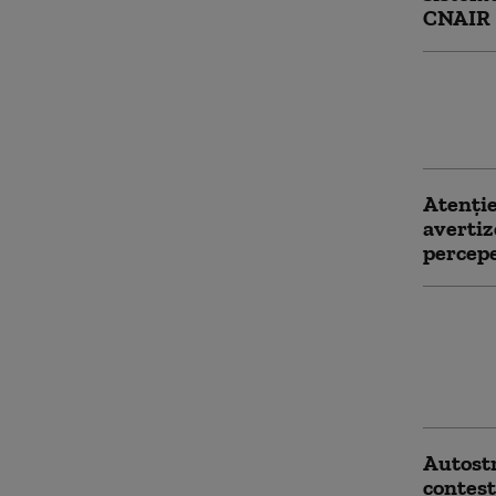
CNAIR
Şerbăne
acciden
de tube
Atenție
avertiz
percepe
Evoluți
Expres 
al podu
Când se
Autostr
contest