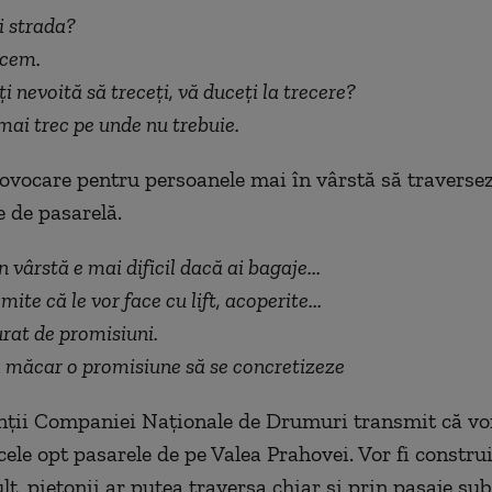
i strada?
ecem.
i nevoită să treceți, vă duceți la trecere?
mai trec pe unde nu trebuie.
rovocare pentru persoanele mai în vârstă să traverse
e de pasarelă.
n vârstă e mai dificil dacă ai bagaje...
te că le vor face cu lift, acoperite...
rat de promisiuni.
 măcar o promisiune să se concretizeze
nții Companiei Naționale de Drumuri transmit că vo
le opt pasarele de pe Valea Prahovei. Vor fi construit
lt, pietonii ar putea traversa chiar și prin pasaje sub