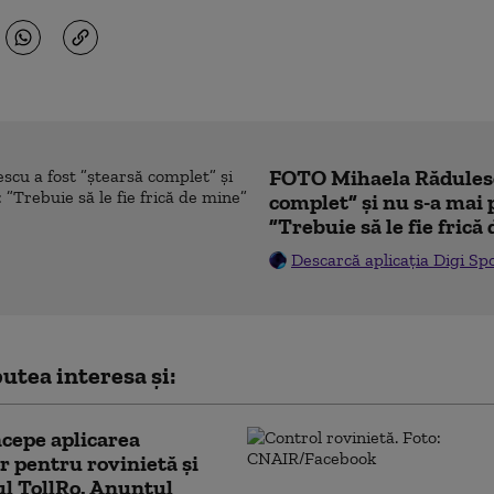
FOTO Mihaela Rădulesc
complet” și nu s-a mai 
”Trebuie să le fie frică
Descarcă aplicația Digi Sp
utea interesa și:
cepe aplicarea
or pentru rovinietă şi
l TollRo. Anunțul