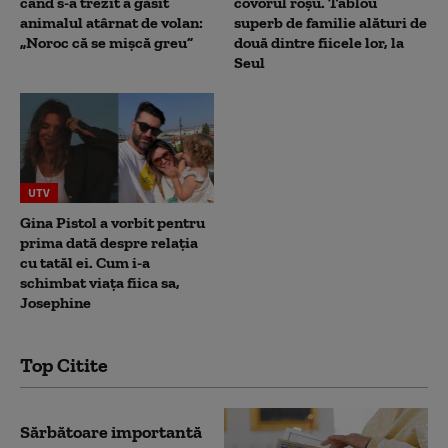
când s-a trezit a găsit
covorul roșu. Tablou
animalul atârnat de volan:
superb de familie alături de
„Noroc că se mișcă greu”
două dintre fiicele lor, la
Seul
UTV
Gina Pistol a vorbit pentru
prima dată despre relația
cu tatăl ei. Cum i-a
schimbat viața fiica sa,
Josephine
Top Citite
Sărbătoare importantă