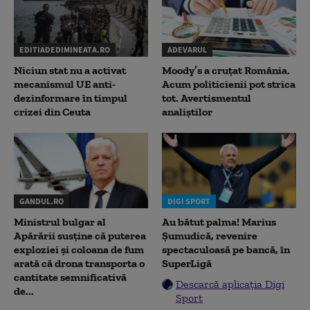
EDITIADEDIMINEATA.RO
ADEVARUL
Niciun stat nu a activat
Moody’s a cruțat România.
mecanismul UE anti-
Acum politicienii pot strica
dezinformare în timpul
tot. Avertismentul
crizei din Ceuta
analiștilor
GANDUL.RO
DIGI SPORT
Ministrul bulgar al
Au bătut palma! Marius
Apărării susține că puterea
Șumudică, revenire
exploziei și coloana de fum
spectaculoasă pe bancă, în
arată că drona transporta o
SuperLigă
cantitate semnificativă
Descarcă aplicația Digi
de...
Sport