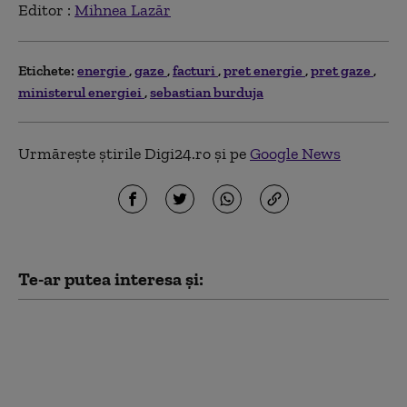
Editor :
Mihnea Lazăr
Etichete:
energie
gaze
facturi
pret energie
pret gaze
ministerul energiei
sebastian burduja
Urmărește știrile Digi24.ro și pe
Google News
Te-ar putea interesa și:
România a trimis o
alertă timpurie către
Comisia Europeană și
statele UE, în contextul