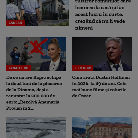
tuturor românilor care
locuiesc la casă și fac
acest lucru în curte,
crezând că nu îi vede
CANCAN
nimeni
FANATIK.RO
FILM NOW
De ce nu are Kopic echipă
Cum arată Dustin Hoffman
la două luni de la plecarea
în 2026, la 89 de ani. Cele
de la Dinamo, deși a
mai bune filme și rolurile
renunțat la 200.000 de
de Oscar
euro: „Rezolvă Anamaria
Prodan în 2...