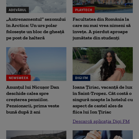
ADEVĂRUL
PLAYTECH
„Antrenamentul” sezonului
Facultatea din România la
în Arctica: Un urs polar
care nu mai vrea nimeni să
folosește un bloc de gheață
înveţe. A pierdut aproape
pe post de halteră
jumătate din studenţi
NEWSWEEK
DIGI FM
Anunțul lui Nicușor Dan
Ioana Țiriac, vacanță de lux
deschide calea spre
în Saint-Tropez. Cât costă o
creșterea pensiilor.
singură noapte la hotelul cu
Pensionarii, prima veste
aspect de castel ales de
bună după 2 ani
fiica lui Ion Țiriac
Descarcă aplicația Digi FM