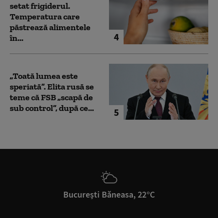
setat frigiderul.
Temperatura care
păstrează alimentele
4
în...
„Toată lumea este
speriată”. Elita rusă se
teme că FSB „scapă de
sub control”, după ce...
5
București Băneasa, 22°C