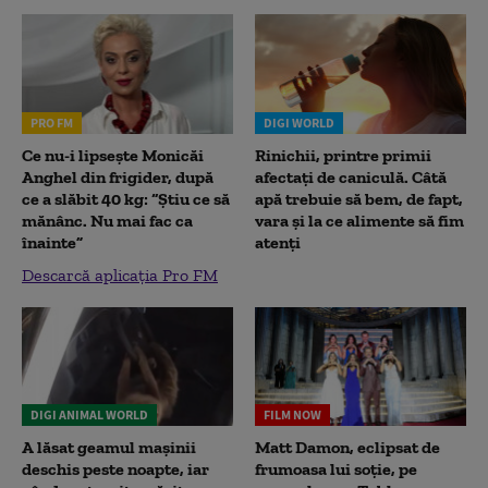
PRO FM
DIGI WORLD
Ce nu-i lipsește Monicăi
Rinichii, printre primii
Anghel din frigider, după
afectați de caniculă. Câtă
ce a slăbit 40 kg: “Știu ce să
apă trebuie să bem, de fapt,
mănânc. Nu mai fac ca
vara și la ce alimente să fim
înainte”
atenți
Descarcă aplicația Pro FM
DIGI ANIMAL WORLD
FILM NOW
A lăsat geamul mașinii
Matt Damon, eclipsat de
deschis peste noapte, iar
frumoasa lui soție, pe