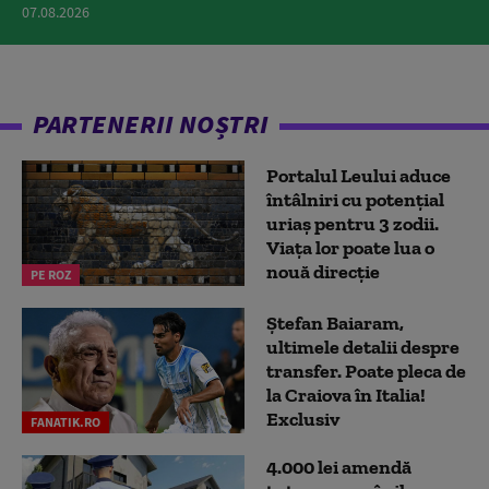
07.08.2026
PARTENERII NOȘTRI
Portalul Leului aduce
întâlniri cu potențial
uriaș pentru 3 zodii.
Viața lor poate lua o
nouă direcție
PE ROZ
Ștefan Baiaram,
ultimele detalii despre
transfer. Poate pleca de
la Craiova în Italia!
Exclusiv
FANATIK.RO
4.000 lei amendă