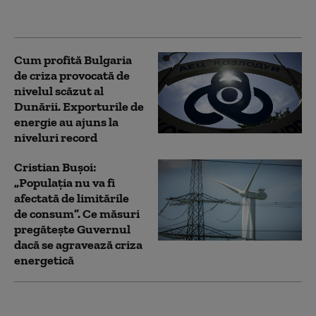
secetei severe, anunță
Ministerul Energiei
Cum profită Bulgaria
de criza provocată de
nivelul scăzut al
Dunării. Exporturile de
energie au ajuns la
niveluri record
Cristian Bușoi:
„Populația nu va fi
afectată de limitările
de consum”. Ce măsuri
pregătește Guvernul
dacă se agravează criza
energetică
„Posibile repercusiuni".