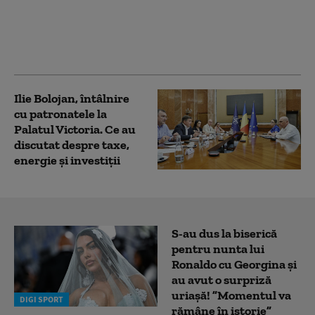
Comisia Europeană se
pregătește de impactul
eclipsei solare asupra
rețelei energetice
Ilie Bolojan, întâlnire
cu patronatele la
Palatul Victoria. Ce au
discutat despre taxe,
energie și investiții
S-au dus la biserică
pentru nunta lui
Ronaldo cu Georgina și
au avut o surpriză
uriașă! ”Momentul va
DIGI SPORT
rămâne în istorie”