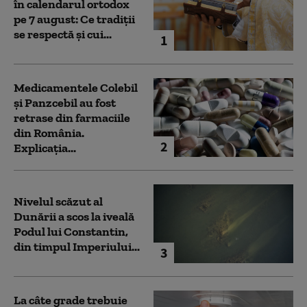
în calendarul ortodox
pe 7 august: Ce tradiții
se respectă și cui...
1
Medicamentele Colebil
și Panzcebil au fost
retrase din farmaciile
din România.
2
Explicația...
Nivelul scăzut al
Dunării a scos la iveală
Podul lui Constantin,
din timpul Imperiului...
3
La câte grade trebuie