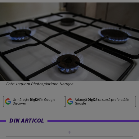
Foto: Inquam Photos/Adriana Neagoe
Urmărește
Digi24
în Google
Adaugă
Digi24
ca sursă preferată în
Discover
Google
DIN ARTICOL