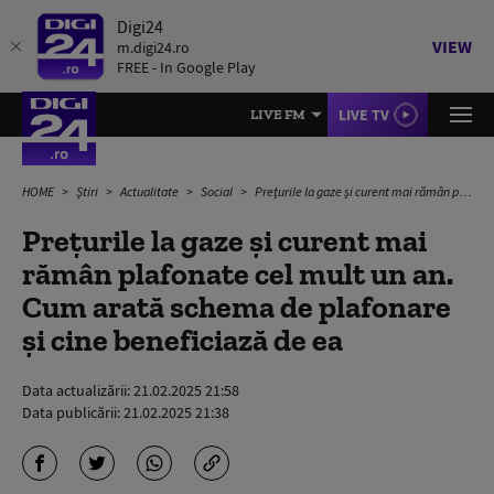
Digi24
VIEW
m.digi24.ro
FREE - In Google Play
LIVE TV
LIVE FM
HOME
Știri
Actualitate
Social
Prețurile la gaze și curent mai rămân plafonate cel mult un an. Cum arată schema de plafonare și cine beneficiază de ea
Prețurile la gaze și curent mai
rămân plafonate cel mult un an.
Cum arată schema de plafonare
și cine beneficiază de ea
Data actualizării:
21.02.2025 21:58
Data publicării:
21.02.2025 21:38