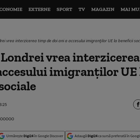
CONOMIE
EXTERNE
SPORT
TV
MAGAZIN
MAI MU
ei vrea interzicerea timp de doi ani a accesului imigranţilor UE la beneficii soc
Londrei vrea interzicerea
 accesului imigranţilor UE 
sociale
8:25
Urmărește
Digi24
în Google Discover
Adaugă
Digi24
ca sursă preferată în Googl