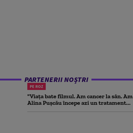
PARTENERII NOȘTRI
PE ROZ
"Viața bate filmul. Am cancer la sân. Am
Alina Pușcău începe azi un tratament...