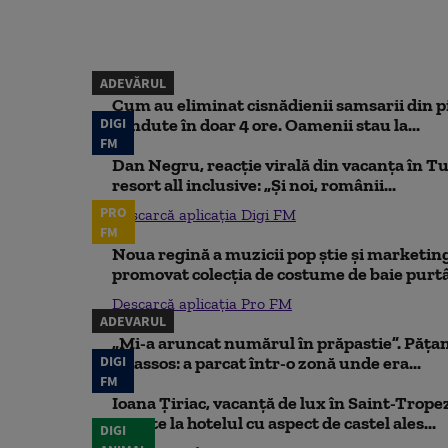
ADEVĂRUL
Cum au eliminat cisnădienii samsarii din p
DIGI
vândute în doar 4 ore. Oamenii stau la...
FM
Dan Negru, reacție virală din vacanța în Tu
resort all inclusive: „Și noi, românii...
PRO
Descarcă aplicația Digi FM
FM
Noua regină a muzicii pop știe și marketing
promovat colecția de costume de baie purtâ
Descarcă aplicația Pro FM
ADEVARUL
„Mi-a aruncat numărul în prăpastie”. Pățan
DIGI
Thassos: a parcat într-o zonă unde era...
FM
Ioana Țiriac, vacanță de lux în Saint-Tropez
noapte la hotelul cu aspect de castel ales...
DIGI