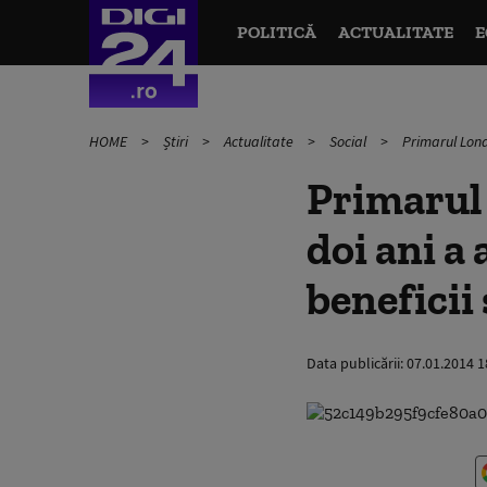
POLITICĂ
ACTUALITATE
E
HOME
Știri
Actualitate
Social
Primarul Londr
Primarul 
doi ani a
beneficii 
Data publicării:
07.01.2014 1