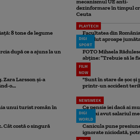
mecanismul UE anti-
dezinformare în timpul cr
Ceuta
PLAYTECH
iață: 8 tone de legume
Facultatea din România 
DIGI
pierdut aproape jumăta
SPORT
rcia după ce a ajuns la un
FOTO Mihaela Rădulescu 
abține: ”Trebuie să le fi
FILM
NOW
. Zara Larsson și-a
"Sunt în stare de șoc și
nd-o...
printr-un accident teribi
NEWSWEEK
ia unui turist român în
Ce pensie iei dacă ai m
DIGI
dacă ai avut salariul me
WORLD
. Cât costă o singură
Canicula pune presiune
ignorate niciodată, potr