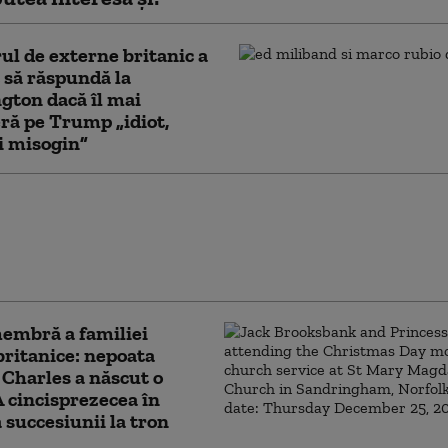
ul de externe britanic a
 să răspundă la
ton dacă îl mai
ră pe Trump „idiot,
şi misogin”
t violent la Londra:
ărbaţi au fost
iaţi de o femeie.
rea a fost arestată
embră a familiei
britanice: nepoata
 Charles a născut o
 A cincisprezecea în
 succesiunii la tron