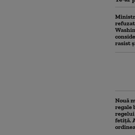
Ministr
refuzat
Washing
conside
rasist 
Inciden
Patru b
înjungh
Agresoa
Nouă m
regale 
regelui
fetiță.
ordinea