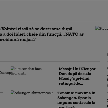
50 de migranţi au fost salvați de pe un vas care
foc în Canalul Mânecii
a Voinței riscă să se destrame după
a a doi lideri cheie din funcții. „NATO ar
 problemă majoră”
Mesajul lui Nicușor
Dan după decizia
Moody’s privind
ratingul de...
Tensiuni maxime în
Schengen. Spania
impune controale la
frontieră...