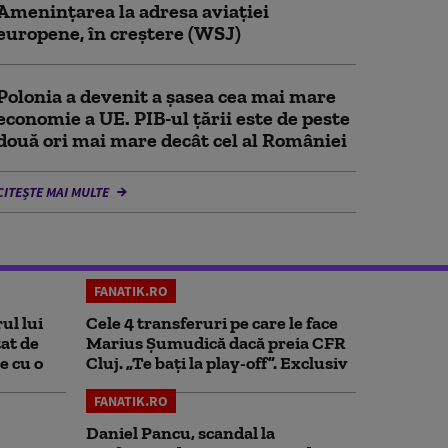
Amenințarea la adresa aviației
europene, în creștere (WSJ)
Polonia a devenit a șasea cea mai mare
economie a UE. PIB-ul țării este de peste
două ori mai mare decât cel al României
CITEȘTE MAI MULTE
FANATIK.RO
ul lui
Cele 4 transferuri pe care le face
at de
Marius Șumudică dacă preia CFR
e cu o
Cluj. „Te bați la play-off”. Exclusiv
FANATIK.RO
Daniel Pancu, scandal la