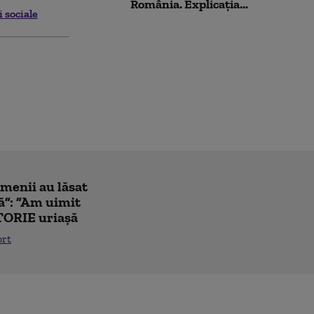
România. Explicația...
i sociale
amenii au lăsat
ă”: ”Am uimit
TORIE uriașă
ort