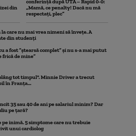
conferință după UTA – Rapid 0-0:
izei din
„Mamă, ce penalty! Dacă nu mă
respectați, plec”
la care nu mai vrea nimeni să înveţe. A
te din studenţi
a fost ”ștearsă complet” și nu s-a mai putut
e frică de mine”
 plâng tot timpul". Minnie Driver a trecut
l în Franța...
uncit 35 sau 40 de ani pe salariul minim? Dar
diu pe țară?
 pe inimă. 5 simptome care nu trebuie
ivit unui cardiolog