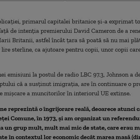
licaţiei, primarul capitalei britanice şi-a exprimat t
faţă de intenţia premierului David Cameron de a ren
arii Britanii, astfel încât ţara să poată să nu mai pl
lire sterline, ca ajutoare pentru copii, unor copii care
nei emisiuni la postul de radio LBC 97.3, Johnson a de
aptului că a susţinut imigraţia, are în continuare o p
de mişcare a muncitorilor în interiorul UE extinse.
e reprezintă o îngrijorare reală, deoarece atunci
eţei Comune, în 1973, şi am organizat un referendu
a un grup mult, mult mai mic de state, care erau m
te în contextul lor economic decât marea masă (din