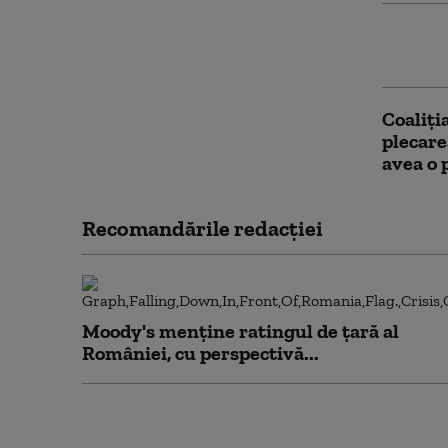
Peste 1
a luat 
Coaliți
plecare
avea o
Recomandările redacţiei
Moody's menține ratingul de țară al
României, cu perspectivă...