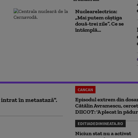
Nuclearelectrica:
„Mai putem câștiga
două-trei zile”. Ce se
întâmplă...
CANCAN
 intrat în metastază".
Episodul extrem din dosar
Cătălin Avramescu, cercet
DIICOT: 'A plecat în pădur
EDITIADEDIMINEATA.RO
Niciun stat nu a activat