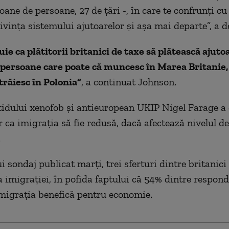
oane de persoane, 27 de ţări -, în care te confrunţi c
ivinţa sistemului ajutoarelor şi aşa mai departe”, a de
uie ca plătitorii britanici de taxe să plătească ajut
 persoane care poate că muncesc în Marea Britanie, 
 trăiesc în Polonia”
, a continuat Johnson.
tidului xenofob şi antieuropean UKIP Nigel Farage a 
 ca imigraţia să fie redusă, dacă afectează nivelul de 
.
i sondaj publicat marţi, trei sferturi dintre britanici
 imigraţiei, în pofida faptului că 54% dintre respond
migraţia benefică pentru economie.