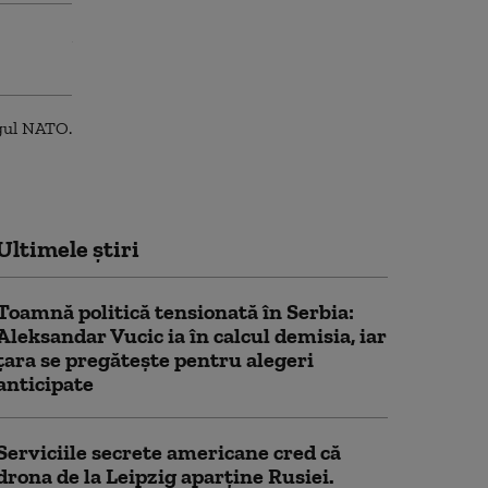
Ultimele știri
Toamnă politică tensionată în Serbia:
Aleksandar Vucic ia în calcul demisia, iar
țara se pregătește pentru alegeri
anticipate
Serviciile secrete americane cred că
drona de la Leipzig aparține Rusiei.