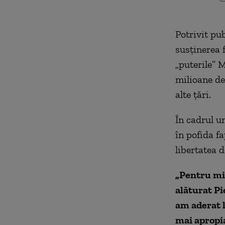
Potrivit pub
susţinerea 
„puterile” M
milioane de 
alte ţări.
În cadrul u
în pofida f
libertatea 
„
Pentru min
alăturat Pi
am aderat l
mai apropia