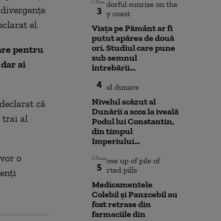
u divergenţe
3
clarat el.
Viața pe Pământ ar fi
putut apărea de două
ori. Studiul care pune
oare pentru
sub semnul
dar ai
întrebării...
4
Nivelul scăzut al
declarat că
Dunării a scos la iveală
trai al
Podul lui Constantin,
din timpul
Imperiului...
 vor o
5
enţi
Medicamentele
Colebil și Panzcebil au
fost retrase din
farmaciile din