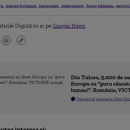
ra
marea britanie
imigranti
interzicere
boris johnson
servici
tirile Digi24.ro și pe
Google News
Din Tulcea, 5.000 de o
Europa cu ”gura căscat
lumea!”. România, VIC
Descarcă aplicația Digi Sp
utea interesa și: