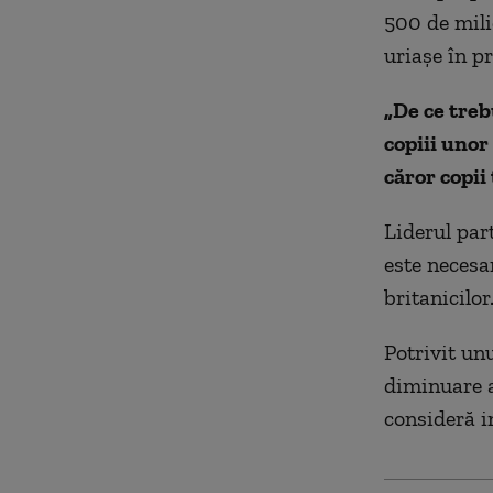
500 de mili
uriaşe în pr
„
De ce treb
copiii unor
căror copii
Liderul par
este necesar
britanicilor
Potrivit unu
diminuare a
consideră i