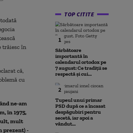
TOP CITITE
otodată
egocia
ătească
1
 trăiesc în
Sărbătoare
importantă în
calendarul ortodox pe
7 august: Ce tradiții se
clarat că,
respectă și cui...
roblemă cu
2
Tupeul unui primar
 când ne-am
PSD după ce a încasat
m, în 1975,
despăgubiri pentru
secetă, iar apoi a
ult, mult
vândut...
 prezent) -