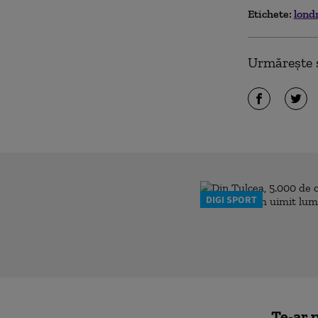
Etichete:
lond
Urmărește ș
DIGI SPORT
Te-ar p