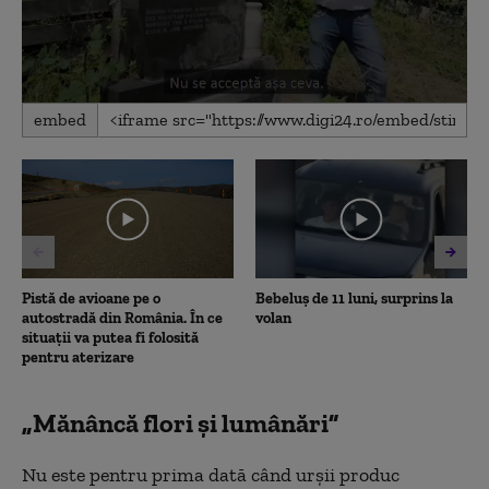
0
embed
seconds
of
2
minutes,
40
seconds
Pistă de avioane pe o
Bebeluș de 11 luni, surprins la
autostradă din România. În ce
volan
situații va putea fi folosită
pentru aterizare
„Mănâncă flori şi lumânări”
Nu este pentru prima dată când urşii produc