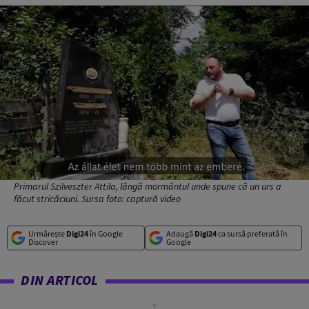
Primarul Szilveszter Attila, lângă mormântul unde spune că un urs a
făcut stricăciuni. Sursa foto: captură video
Urmărește
Digi24
în Google
Adaugă
Digi24
ca sursă preferată în
Discover
Google
DIN ARTICOL