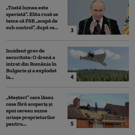
„Toată lumea este
speriată”. Elita rusă se
teme că FSB „scapă de
sub control”, după ce...
3
Incident grav de
securitate: O dronă a
intrat din România în
Bulgaria şi a explodat
4
la...
„Meșteri” care lăsau
case fără acoperiș și
apoi cereau sume
uriașe proprietarilor
5
pentru...