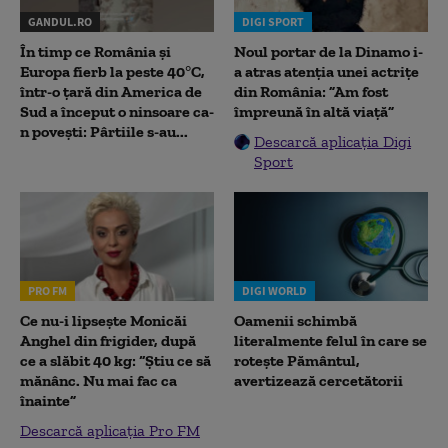
GANDUL.RO
DIGI SPORT
În timp ce România și
Noul portar de la Dinamo i-
Europa fierb la peste 40°C,
a atras atenția unei actrițe
într-o țară din America de
din România: ”Am fost
Sud a început o ninsoare ca-
împreună în altă viață”
n povești: Pârtiile s-au...
Descarcă aplicația Digi
Sport
PRO FM
DIGI WORLD
Ce nu-i lipsește Monicăi
Oamenii schimbă
Anghel din frigider, după
literalmente felul în care se
ce a slăbit 40 kg: “Știu ce să
rotește Pământul,
mănânc. Nu mai fac ca
avertizează cercetătorii
înainte”
Descarcă aplicația Pro FM