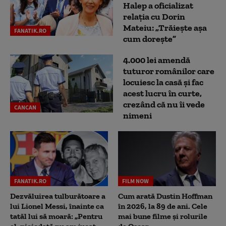
Halep a oficializat
relația cu Dorin
Mateiu: „Trăiește așa
FANATIK.RO
cum dorește”
4.000 lei amendă
tuturor românilor care
locuiesc la casă și fac
acest lucru în curte,
crezând că nu îi vede
CANCAN
nimeni
FANATIK.RO
FILM NOW
Dezvăluirea tulburătoare a
Cum arată Dustin Hoffman
lui Lionel Messi, înainte ca
în 2026, la 89 de ani. Cele
tatăl lui să moară: „Pentru
mai bune filme și rolurile