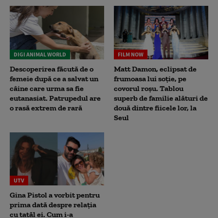
DIGI ANIMAL WORLD
FILM NOW
Descoperirea făcută de o
Matt Damon, eclipsat de
femeie după ce a salvat un
frumoasa lui soție, pe
câine care urma sa fie
covorul roșu. Tablou
eutanasiat. Patrupedul are
superb de familie alături de
o rasă extrem de rară
două dintre fiicele lor, la
Seul
UTV
Gina Pistol a vorbit pentru
prima dată despre relația
cu tatăl ei. Cum i-a