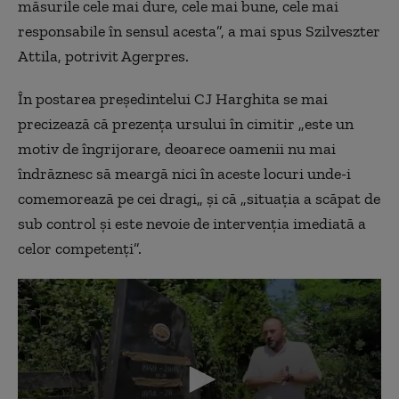
măsurile cele mai dure, cele mai bune, cele mai
responsabile în sensul acesta”, a mai spus Szilveszter
Attila, potrivit Agerpres.
În postarea preşedintelui CJ Harghita se mai
precizează că prezenţa ursului în cimitir „este un
motiv de îngrijorare, deoarece oamenii nu mai
îndrăznesc să meargă nici în aceste locuri unde-i
comemorează pe cei dragi„ şi că „situaţia a scăpat de
sub control şi este nevoie de intervenţia imediată a
celor competenţi”.