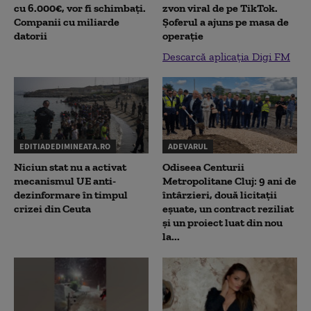
cu 6.000€, vor fi schimbați.
zvon viral de pe TikTok.
Companii cu miliarde
Șoferul a ajuns pe masa de
datorii
operație
Descarcă aplicația Digi FM
EDITIADEDIMINEATA.RO
ADEVARUL
Niciun stat nu a activat
Odiseea Centurii
mecanismul UE anti-
Metropolitane Cluj: 9 ani de
dezinformare în timpul
întârzieri, două licitații
crizei din Ceuta
eșuate, un contract reziliat
și un proiect luat din nou
la...