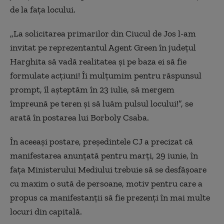
de la faţa locului.
„La solicitarea primarilor din Ciucul de Jos l-am
invitat pe reprezentantul Agent Green în judeţul
Harghita să vadă realitatea şi pe baza ei să fie
formulate acţiuni! Îi mulţumim pentru răspunsul
prompt, îl aşteptăm în 23 iulie, să mergem
împreună pe teren şi să luăm pulsul locului!”, se
arată în postarea lui Borboly Csaba.
În aceeaşi postare, preşedintele CJ a precizat că
manifestarea anunţată pentru marţi, 29 iunie, în
faţa Ministerului Mediului trebuie să se desfăşoare
cu maxim o sută de persoane, motiv pentru care a
propus ca manifestanţii să fie prezenţi în mai multe
locuri din capitală.