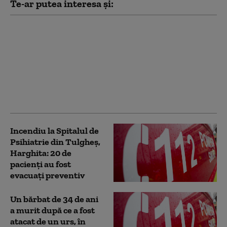
Te-ar putea interesa și:
„E o soluție, dar nu
eficientă”. Ce spun
românii din zonele de
munte despre legea
care dublează cota de
recoltare în cazul
urșilor
Incendiu la Spitalul de
Psihiatrie din Tulgheş,
Harghita: 20 de
pacienţi au fost
evacuaţi preventiv
Un bărbat de 34 de ani
a murit după ce a fost
atacat de un urs, în