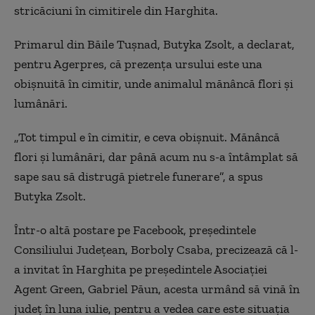
stricăciuni în cimitirele din Harghita.
Primarul din Băile Tuşnad, Butyka Zsolt, a declarat,
pentru Agerpres, că prezenţa ursului este una
obişnuită în cimitir, unde animalul mănâncă flori şi
lumânări.
„Tot timpul e în cimitir, e ceva obişnuit. Mănâncă
flori şi lumânări, dar până acum nu s-a întâmplat să
sape sau să distrugă pietrele funerare”, a spus
Butyka Zsolt.
Într-o altă postare pe Facebook, preşedintele
Consiliului Judeţean, Borboly Csaba, precizează că l-
a invitat în Harghita pe preşedintele Asociaţiei
Agent Green, Gabriel Păun, acesta urmând să vină în
judeţ în luna iulie, pentru a vedea care este situaţia