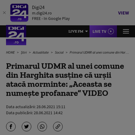
Digi24
VIEW
m.digi24.ro
FREE - In Google Play
LIVE TV
LIVE FM
HOME
Știri
Actualitate
Social
Primarul UDMR al unei comune din Harghita susține că urșii atacă morminte: „Aceasta se numeşte profanare” VIDEO
Primarul UDMR al unei comune
din Harghita susține că urșii
atacă morminte: „Aceasta se
numeşte profanare” VIDEO
Data actualizării:
28.06.2021 15:11
Data publicării:
28.06.2021 14:42