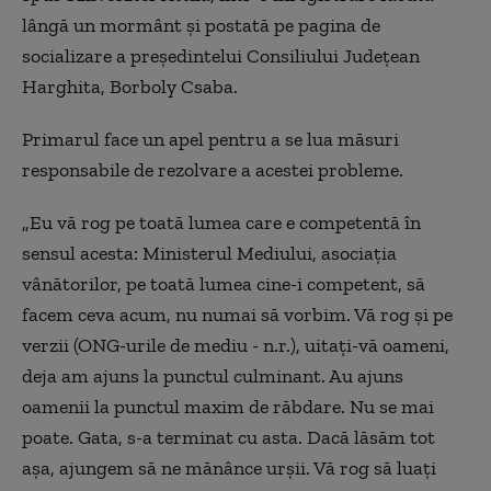
lângă un mormânt şi postată pe pagina de
socializare a preşedintelui Consiliului Judeţean
Harghita, Borboly Csaba.
Primarul face un apel pentru a se lua măsuri
responsabile de rezolvare a acestei probleme.
„Eu vă rog pe toată lumea care e competentă în
sensul acesta: Ministerul Mediului, asociaţia
vânătorilor, pe toată lumea cine-i competent, să
facem ceva acum, nu numai să vorbim. Vă rog şi pe
verzii (ONG-urile de mediu - n.r.), uitaţi-vă oameni,
deja am ajuns la punctul culminant. Au ajuns
oamenii la punctul maxim de răbdare. Nu se mai
poate. Gata, s-a terminat cu asta. Dacă lăsăm tot
aşa, ajungem să ne mănânce urşii. Vă rog să luaţi