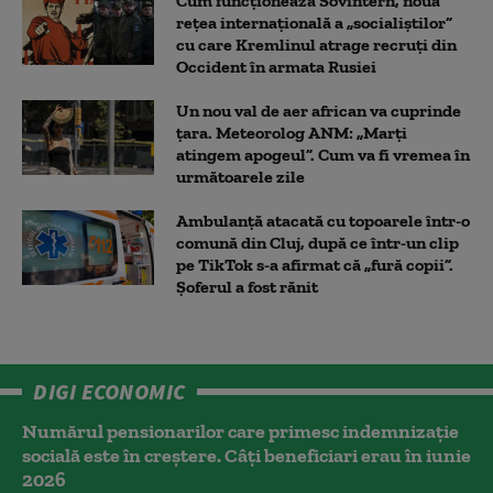
Cum funcționează Sovintern, noua
rețea internațională a „socialiștilor”
cu care Kremlinul atrage recruți din
Occident în armata Rusiei
Un nou val de aer african va cuprinde
țara. Meteorolog ANM: „Marți
atingem apogeul”. Cum va fi vremea în
următoarele zile
Ambulanţă atacată cu topoarele într-o
comună din Cluj, după ce într-un clip
pe TikTok s-a afirmat că „fură copii”.
Șoferul a fost rănit
DIGI ECONOMIC
Numărul pensionarilor care primesc indemnizaţie
socială este în creștere. Câți beneficiari erau în iunie
2026