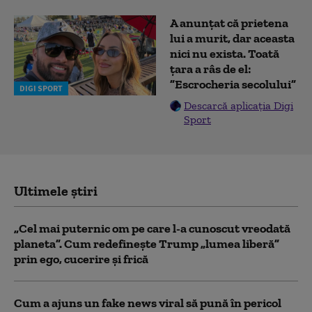
A anunțat că prietena
lui a murit, dar aceasta
nici nu exista. Toată
țara a râs de el:
”Escrocheria secolului”
DIGI SPORT
Descarcă aplicația Digi
Sport
Ultimele știri
„Cel mai puternic om pe care l-a cunoscut vreodată
planeta”. Cum redefinește Trump „lumea liberă”
prin ego, cucerire și frică
Cum a ajuns un fake news viral să pună în pericol