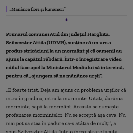
„Mănâncă flori şi lumânări”
Primarul comunei Atid din județul Harghita,
Szilveszter Attila (UDMR), susține că un urs a
produs stricăciuni la un mormânt şi că oamenii au
ajuns la capătul răbdării. Într-o înregistrare video,
edilul face apel la Ministerul Mediului să intervină,
pentru că „ajungem să ne mănânce urşii”.
„E foarte trist. Deja am ajuns cu problema urşilor că
intră în grădină, intră la morminte. Uitaţi, dărâmă
morminte, sapă la mormânt. Aceasta se numeşte
profanarea mormintelor. Nu se acceptă aşa ceva. Nu
mai pot să stea în pădure că-s atâţia de mulţi”, a
spus Szilveszter Attila, într-o înregistrare făcută