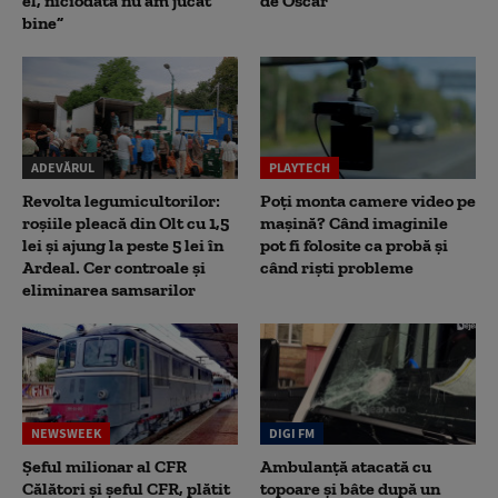
el, niciodată nu am jucat
de Oscar
bine”
ADEVĂRUL
PLAYTECH
Revolta legumicultorilor:
Poți monta camere video pe
roșiile pleacă din Olt cu 1,5
mașină? Când imaginile
lei și ajung la peste 5 lei în
pot fi folosite ca probă și
Ardeal. Cer controale și
când riști probleme
eliminarea samsarilor
NEWSWEEK
DIGI FM
Șeful milionar al CFR
Ambulanță atacată cu
Călători și șeful CFR, plătit
topoare și bâte după un