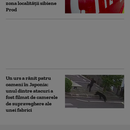
zona localității sibiene
Prod
Opt copii au ajuns la
spital cu simptome de
toxiinfecție alimentară
după o excursie în
Harghita. DSP a dechis
o anchetă
Un urs a rănit patru
oameni în Japonia:
unul dintre atacuri a
fost filmat de camerele
de supraveghere ale
unei fabrici