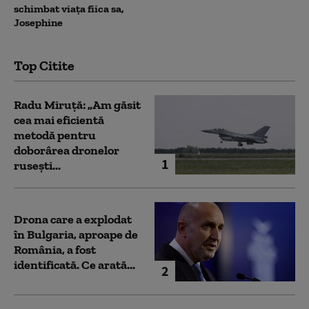
schimbat viața fiica sa,
Josephine
Top Citite
Radu Miruță: „Am găsit
cea mai eficientă
metodă pentru
doborârea dronelor
1
rusești...
Drona care a explodat
în Bulgaria, aproape de
România, a fost
identificată. Ce arată...
2