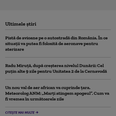
Ultimele știri
Pistă de avioane pe o autostradă din România. În ce
situații va putea fi folosită de aeronave pentru
aterizare
Radu Miruță, după creșterea nivelul Dunării: Cel
puțin alte 9 zile pentru Unitatea 2 de la Cernavodă
Un nou val de aer african va cuprinde țara.
Meteorolog ANM: „Marți atingem apogeul”. Cum va
fi vremea în următoarele zile
CITEȘTE MAI MULTE