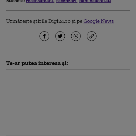
Etichete:
recensamant
recenzori
bani neachitati
Urmărește știrile Digi24.ro și pe
Google News
Te-ar putea interesa și:
CNAIR anunță
începerea
Recensământului
General de Circulaţie
Rutieră. Ce spune
compania în legătură
cu oprirea vehiculelor
în trafic