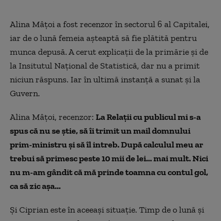
Alina Mâțoi a fost recenzor în sectorul 6 al Capitalei,
iar de o lună femeia așteaptă să fie plătită pentru
munca depusă. A cerut explicații de la primărie și de
la Insitutul Național de Statistică, dar nu a primit
niciun răspuns. Iar în ultimă instanță a sunat și la
Guvern.
Alina Mâțoi, recenzor
:
La Relații cu publicul mi s-a
spus că nu se știe, să îi trimit un mail domnului
prim-ministru și să îl intreb. După calculul meu ar
trebui să primesc peste 10 mii de lei... mai mult. Nici
nu m-am gândit că mă prinde toamna cu contul gol,
ca să zic așa...
Și Ciprian este în aceeași situație. Timp de o lună și