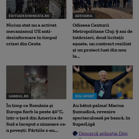
EDITIADEDIMINEATA.RO
ADEVARUL
Niciun stat nu a activat
Odiseea Centurii
mecanismul UE anti-
Metropolitane Cluj: 9 ani de
dezinformare în timpul
întârzieri, două licitații
crizei din Ceuta
eșuate, un contract reziliat
și un proiect luat din nou
la...
GANDUL.RO
DIGI SPORT
În timp ce România și
Au bătut palma! Marius
Europa fierb la peste 40°C,
Șumudică, revenire
într-o țară din America de
spectaculoasă pe bancă, în
Sud a început o ninsoare ca-
SuperLigă
n povești: Pârtiile s-au...
Descarcă aplicația Digi