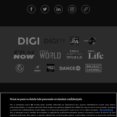
TERMENI ȘI CONDIȚII
POLITICA DE CONFIDENȚIALITATE
Nouă ne pasă ca datele tale personale să rămână confidențiale
Noi și partenerii noștri
30
stocăm și/sau accesăm informații pe dispozitivul dvs., precum identificatorii cookie unici pentru
prelucrarea datelor cu caracter personal. Puteți accepta sau gestiona alegerile dvs. făcând clic mai jos sau în orice moment, pe pagina
ABONARE DIGI TV
cu politica de confidențialitate. Aceste alegeri vor fi raportate partenerilor noștri și nu vă vor afecta navigarea.
Mai multe detalii
Noi si partenerii nostri (retelele de socializare si agentiile de publicitate partenere, precum si furnizorii nostri de servicii de date
analitice) prelucram date pentru a permite website-ului sa functioneze, pentru a personaliza continutul si anunturile publicitare
GESTIONAȚI PREFERINȚELE