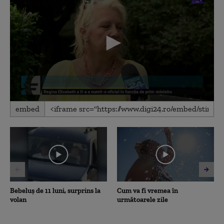
0
embed
seconds
of
2
minutes,
49
seconds
Bebeluș de 11 luni, surprins la
Cum va fi vremea în
volan
următoarele zile