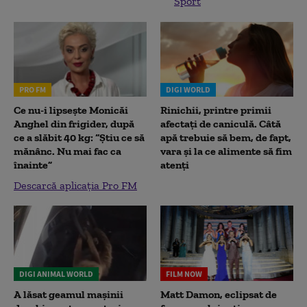
Sport
PRO FM
DIGI WORLD
Ce nu-i lipsește Monicăi
Rinichii, printre primii
Anghel din frigider, după
afectați de caniculă. Câtă
ce a slăbit 40 kg: “Știu ce să
apă trebuie să bem, de fapt,
mănânc. Nu mai fac ca
vara și la ce alimente să fim
înainte”
atenți
Descarcă aplicația Pro FM
DIGI ANIMAL WORLD
FILM NOW
A lăsat geamul mașinii
Matt Damon, eclipsat de