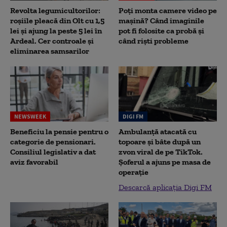
Revolta legumicultorilor:
Poți monta camere video pe
roșiile pleacă din Olt cu 1,5
mașină? Când imaginile
lei și ajung la peste 5 lei în
pot fi folosite ca probă și
Ardeal. Cer controale și
când riști probleme
eliminarea samsarilor
NEWSWEEK
DIGI FM
Beneficiu la pensie pentru o
Ambulanță atacată cu
categorie de pensionari.
topoare și bâte după un
Consiliul legislativ a dat
zvon viral de pe TikTok.
aviz favorabil
Șoferul a ajuns pe masa de
operație
Descarcă aplicația Digi FM