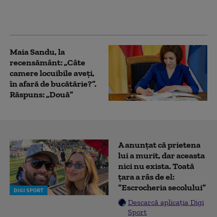
2024 arată schimbări
față de acum 10 ani
Maia Sandu, la
recensământ: „Câte
camere locuibile aveți,
în afară de bucătărie?”.
Răspuns: „Două”
A anunțat că prietena
lui a murit, dar aceasta
nici nu exista. Toată
țara a râs de el:
”Escrocheria secolului”
DIGI SPORT
Descarcă aplicația Digi
Sport