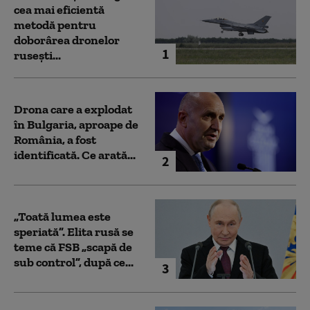
cea mai eficientă
metodă pentru
doborârea dronelor
1
rusești...
Drona care a explodat
în Bulgaria, aproape de
România, a fost
identificată. Ce arată...
2
„Toată lumea este
speriată”. Elita rusă se
teme că FSB „scapă de
sub control”, după ce...
3