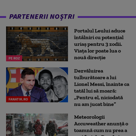
PARTENERII NOȘTRI
Portalul Leului aduce
întâlniri cu potențial
uriaș pentru 3 zodii.
Viața lor poate lua o
nouă direcție
PE ROZ
Dezvăluirea
tulburătoare a lui
Lionel Messi, înainte ca
tatăl lui să moară:
„Pentru el, niciodată
FANATIK.RO
nu am jucat bine”
Meteorologii
Accuweather anunță o
toamnă cum nu prea a