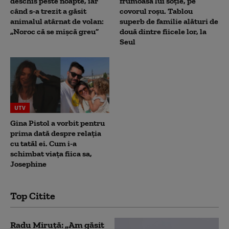
deschis peste noapte, iar
frumoasa lui soție, pe
când s-a trezit a găsit
covorul roșu. Tablou
animalul atârnat de volan:
superb de familie alături de
„Noroc că se mișcă greu”
două dintre fiicele lor, la
Seul
UTV
Gina Pistol a vorbit pentru
prima dată despre relația
cu tatăl ei. Cum i-a
schimbat viața fiica sa,
Josephine
Top Citite
Radu Miruță: „Am găsit