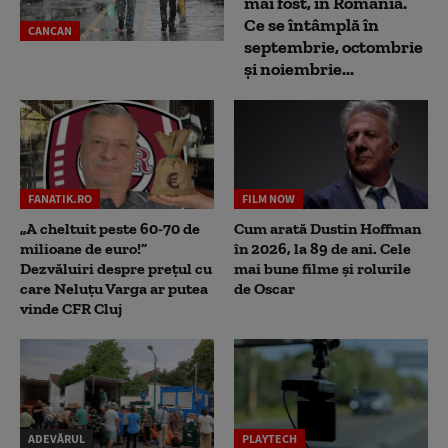
mai fost, în România.
Ce se întâmplă în
CANCAN
septembrie, octombrie
și noiembrie...
FANATIK.RO
FILM NOW
„A cheltuit peste 60-70 de
Cum arată Dustin Hoffman
milioane de euro!”
în 2026, la 89 de ani. Cele
Dezvăluiri despre prețul cu
mai bune filme și rolurile
care Neluțu Varga ar putea
de Oscar
vinde CFR Cluj
ADEVĂRUL
PLAYTECH