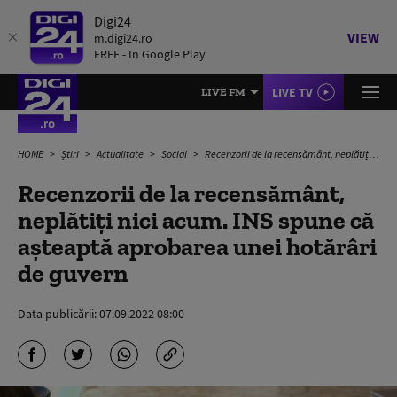
Digi24
VIEW
m.digi24.ro
FREE - In Google Play
LIVE TV
LIVE FM
HOME
Știri
Actualitate
Social
Recenzorii de la recensământ, neplătiți nici acum. INS spune că așteaptă aprobarea unei hotărâri de guvern
Recenzorii de la recensământ,
neplătiți nici acum. INS spune că
așteaptă aprobarea unei hotărâri
de guvern
Data publicării:
07.09.2022 08:00