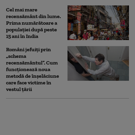
Cel mai mare
recensământ din lume.
Prima numărătoare a
populației după peste
15 ani în India
Români jefuiți prin
„schema
recensământul”. Cum
funcționează noua
metodă de înșelăciune
care face victime în
vestul țării
Ce consideră
moldovenii că sunt ca
etnie și ce limbă
vorbesc. Datele
recensământului din