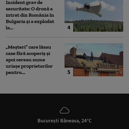
Incident grav de
securitate: O dronă a
intrat din România în
Bulgaria şi a explodat
4
la...
„Meșteri” care lăsau
case fără acoperiș și
apoi cereau sume
uriașe proprietarilor
5
pentru...
București Băneasa, 24°C