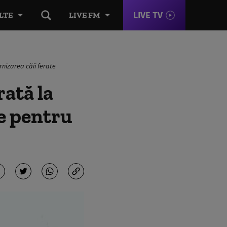
LIVE TV
LTE
LIVE FM
rnizarea căii ferate
ată la
le pentru