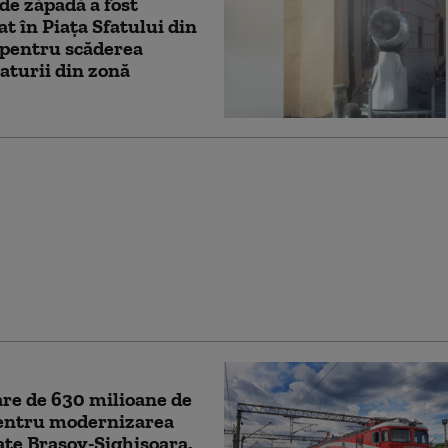
de zăpadă a fost
t în Piaţa Sfatului din
 pentru scăderea
turii din zonă
Boghiu, fostul
mar USR al Brașovului,
chitată definitiv în
 „Catacombelor”.
ntul invocat de
ă
re de 630 milioane de
pentru modernizarea
rate Braşov-Sighişoara.