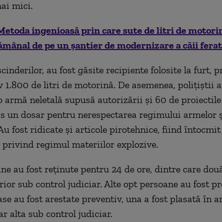
ai mici.
Metoda ingenioasă prin care sute de litri de motori
ămânal de pe un șantier de modernizare a căii fera
inderilor, au fost găsite recipiente folosite la furt, 
 1.800 de litri de motorină. De asemenea, polițiștii 
o armă neletală supusă autorizării și 60 de proiectile
is un dosar pentru nerespectarea regimului armelor ș
Au fost ridicate și articole pirotehnice, fiind întocmit
 privind regimul materiilor explozive.
ne au fost reținute pentru 24 de ore, dintre care două
rior sub control judiciar. Alte opt persoane au fost p
ase au fost arestate preventiv, una a fost plasată în ar
ar alta sub control judiciar.