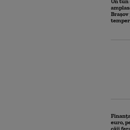
Un tun 
amplasa
Braşov
tempera
Flavia 
vicepri
a fost a
dosarul
Argume
instanț
Finanța
euro, 
căii fe