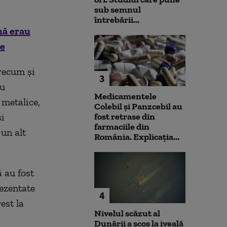
sub semnul
întrebării...
nă erau
te
precum și
3
au
Medicamentele
 metalice,
Colebil și Panzcebil au
i
fost retrase din
farmaciile din
 un alt
România. Explicația...
 au fost
rezentate
4
est la
Nivelul scăzut al
Dunării a scos la iveală