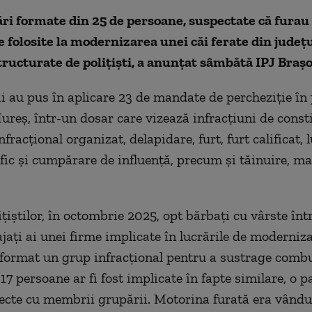
ri formate din 25 de persoane, suspectate că fura
le folosite la modernizarea unei căi ferate din județ
tructurate de polițiști, a anunțat sâmbătă IPJ Brașo
i au pus în aplicare 23 de mandate de percheziție în 
ureș, într-un dosar care vizează infracțiuni de consti
fracțional organizat, delapidare, furt, furt calificat, 
afic și cumpărare de influență, precum și tăinuire, ma
ițiștilor, în octombrie 2025, opt bărbați cu vârste într
jați ai unei firme implicate în lucrările de moderniza
fi format un grup infracțional pentru a sustrage combu
e 17 persoane ar fi fost implicate în fapte similare, o 
recte cu membrii grupării. Motorina furată era vându