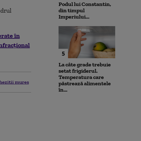
Podul lui Constantin,
adrul
din timpul
Imperiului...
erate în
infracțional
5
La câte grade trebuie
setat frigiderul.
Temperatura care
hezitii mures
păstrează alimentele
în...