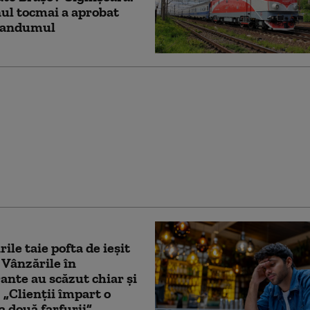
ul tocmai a aprobat
andumul
, punct strategic pe
ATO: o fabrică de la
va fi esențială în
ia de pulberi pentru
e (WSJ)
ile taie pofta de ieșit
. Vânzările în
ante au scăzut chiar și
 „Clienții împart o
la două farfurii”