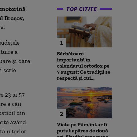
TOP CITITE
u motorină
ul Brașov,
v.
județele
1
tuire a
Sărbătoare
importantă în
luare și dare
calendarul ortodox pe
i scrie
7 august: Ce tradiții se
respectă și cui...
e 23 și 57
re a căii
stibil din
2
parte având
Viața pe Pământ ar fi
putut apărea de două
tă ulterior
ori. Studiul care pune