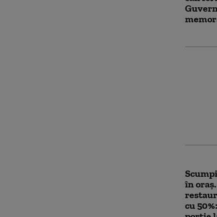
Guvern
memor
România
harta N
Brașov 
producț
muniți
Scumpir
în oraș
restaur
cu 50%:
porție 