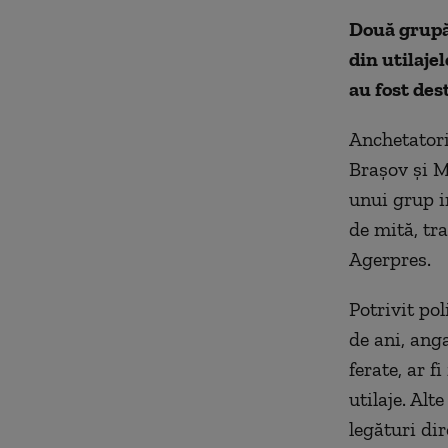
Două grupă
din utilaje
au fost des
Anchetatori
Brașov și M
unui grup in
de mită, tr
Agerpres.
Potrivit pol
de ani, anga
ferate, ar 
utilaje. Alt
legături di