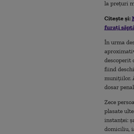
la prețuri m
Citește și:
furați săpt
În urma desc
aproximativ
descoperit 
fiind desch
munițiilor. 
dosar penal
Zece persoa
plasate ulte
instanței: ș
domiciliu, i