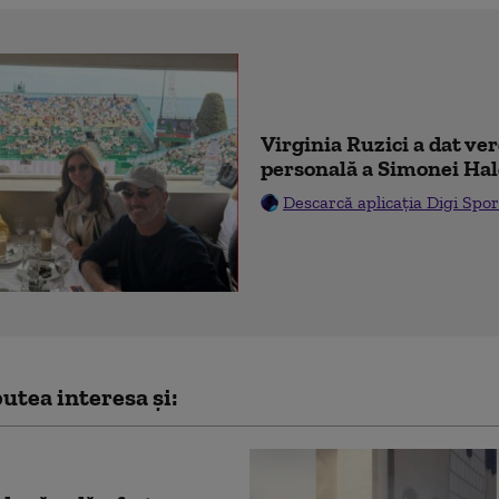
Virginia Ruzici a dat ve
personală a Simonei Ha
Descarcă aplicația Digi Spor
utea interesa și: