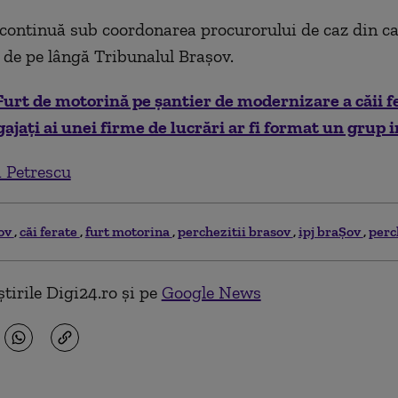
 continuă sub coordonarea procurorului de caz din c
 de pe lângă Tribunalul Brașov.
Furt de motorină pe șantier de modernizare a căii f
ajaţi ai unei firme de lucrări ar fi format un grup 
 Petrescu
ov
căi ferate
furt motorina
perchezitii brasov
ipj braȘov
perc
tirile Digi24.ro și pe
Google News