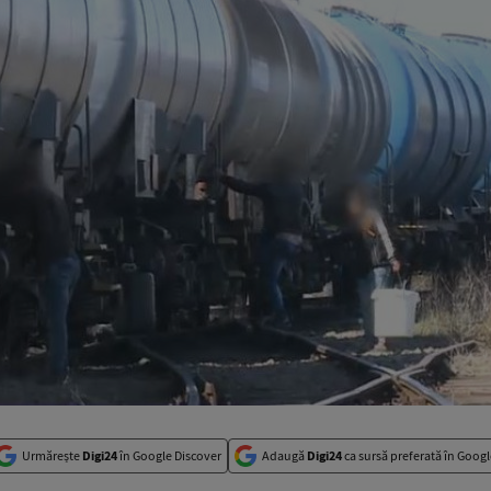
Urmărește
Digi24
în Google Discover
Adaugă
Digi24
ca sursă preferată în Googl