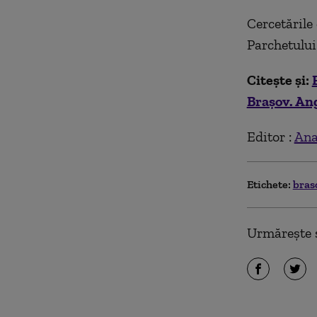
Cercetările
Parchetului
Citește și:
Brașov. Ang
Editor :
Ana
Etichete:
bras
Urmărește ș