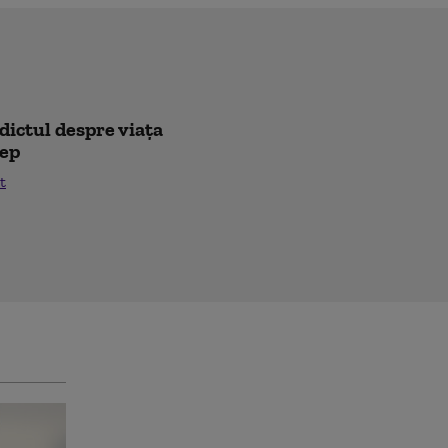
rdictul despre viața
lep
t