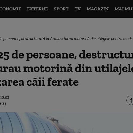
CONOMIE
EXTERNE
SPORT
TV
MAGAZIN
MAI MU
e persoane, destructurată la Brașov: furau motorină din utilajele pentru mode
25 de persoane, destructur
urau motorină din utilaje
rea căii ferate
 12:03
3:37