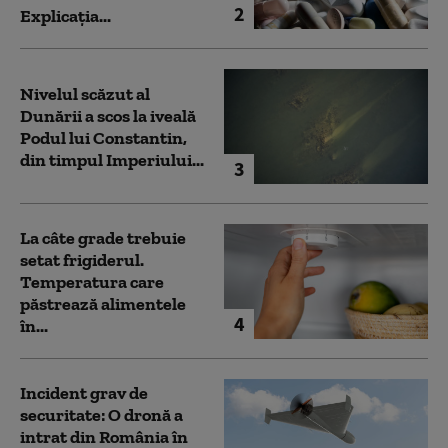
2
Explicația...
Nivelul scăzut al
Dunării a scos la iveală
Podul lui Constantin,
din timpul Imperiului...
3
La câte grade trebuie
setat frigiderul.
Temperatura care
păstrează alimentele
4
în...
Incident grav de
securitate: O dronă a
intrat din România în