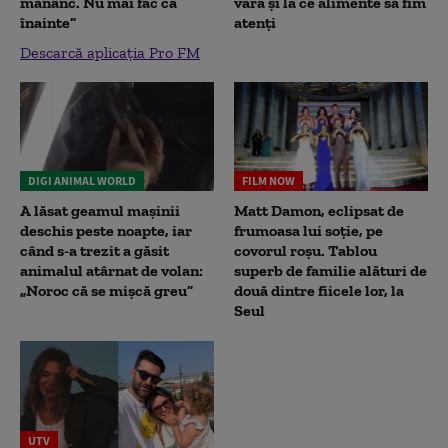
mănânc. Nu mai fac ca
vara și la ce alimente să fim
înainte”
atenți
Descarcă aplicația Pro FM
DIGI ANIMAL WORLD
FILM NOW
A lăsat geamul mașinii
Matt Damon, eclipsat de
deschis peste noapte, iar
frumoasa lui soție, pe
când s-a trezit a găsit
covorul roșu. Tablou
animalul atârnat de volan:
superb de familie alături de
„Noroc că se mișcă greu”
două dintre fiicele lor, la
Seul
UTV