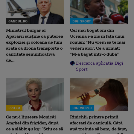
GANDUL.RO
DIGI SPORT
Ministrul bulgar al
Cel mai bogat om din
Apărării susține că puterea
Ucraina i-a zis în față unui
exploziei și coloana de fum
român: ”Nu vrem să te mai
arată că drona transporta o
vedem aici”. Ce a urmat:
cantitate semnificativă
”M-a băgat într-o dubă”
de...
Descarcă aplicația Digi
Sport
PRO FM
DIGI WORLD
Ce nu-i lipsește Monicăi
Rinichii, printre primii
Anghel din frigider, după
afectați de caniculă. Câtă
ce a slăbit 40 kg: “Știu ce să
apă trebuie să bem, de fapt,