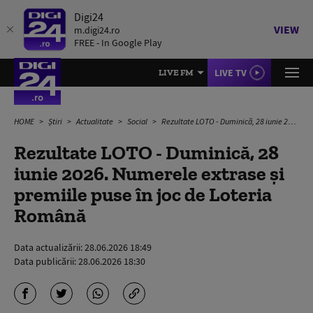
Digi24
VIEW
m.digi24.ro
FREE - In Google Play
LIVE TV
LIVE FM
HOME
Știri
Actualitate
Social
Rezultate LOTO - Duminică, 28 iunie 2026. Numerele extrase și premiile puse în joc de Loteria Română
Rezultate LOTO - Duminică, 28
iunie 2026. Numerele extrase și
premiile puse în joc de Loteria
Română
Data actualizării:
28.06.2026 18:49
Data publicării:
28.06.2026 18:30