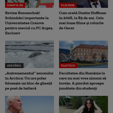
FANATIK.RO
FILM NOW
Revine Romanchuk!
Cum arată Dustin Hoffman
Schimbări importante la
în 2026, la 89 de ani. Cele
Universitatea Craiova
mai bune filme și rolurile
pentru meciul cu FC Argeş.
de Oscar
Exclusiv
ADEVĂRUL
PLAYTECH
„Antrenamentul” sezonului
Facultatea din România la
în Arctica: Un urs polar
care nu mai vrea nimeni să
folosește un bloc de gheață
înveţe. A pierdut aproape
pe post de halteră
jumătate din studenţi