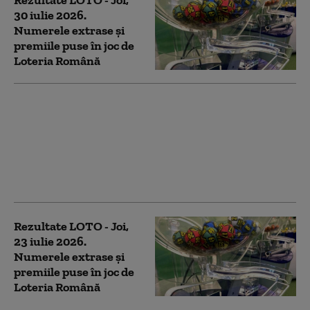
Rezultate LOTO - Joi,
30 iulie 2026.
Numerele extrase și
premiile puse în joc de
Loteria Română
Rezultate LOTO -
Duminică, 26 iulie
2026: Report mare la
6/49. La Joker sunt în
joc aproape 490.000 de
euro
Rezultate LOTO - Joi,
23 iulie 2026.
Numerele extrase și
premiile puse în joc de
Loteria Română