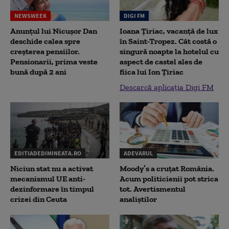
NEWSWEEK
DIGI FM
Anunțul lui Nicușor Dan
Ioana Țiriac, vacanță de lux
deschide calea spre
în Saint-Tropez. Cât costă o
creșterea pensiilor.
singură noapte la hotelul cu
Pensionarii, prima veste
aspect de castel ales de
bună după 2 ani
fiica lui Ion Țiriac
Descarcă aplicația Digi FM
EDITIADEDIMINEATA.RO
ADEVARUL
Niciun stat nu a activat
Moody’s a cruțat România.
mecanismul UE anti-
Acum politicienii pot strica
dezinformare în timpul
tot. Avertismentul
crizei din Ceuta
analiștilor