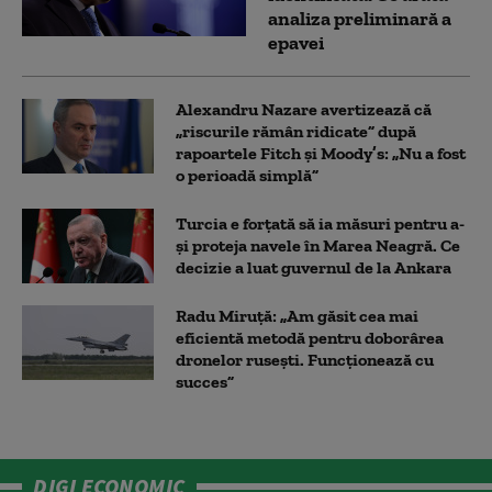
analiza preliminară a
epavei
Alexandru Nazare avertizează că
„riscurile rămân ridicate” după
rapoartele Fitch și Moody’s: „Nu a fost
o perioadă simplă”
Turcia e forțată să ia măsuri pentru a-
și proteja navele în Marea Neagră. Ce
decizie a luat guvernul de la Ankara
Radu Miruță: „Am găsit cea mai
eficientă metodă pentru doborârea
dronelor rusești. Funcționează cu
succes”
DIGI ECONOMIC