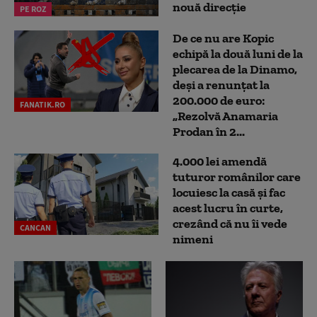
nouă direcție
PE ROZ
De ce nu are Kopic
echipă la două luni de la
plecarea de la Dinamo,
deși a renunțat la
200.000 de euro:
FANATIK.RO
„Rezolvă Anamaria
Prodan în 2...
4.000 lei amendă
tuturor românilor care
locuiesc la casă și fac
acest lucru în curte,
crezând că nu îi vede
CANCAN
nimeni