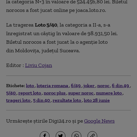
la categoria N+3 în valoare de 524.456,80 lei. Biletul
norocos a fost jucat online pe joaca.loto.ro.
La tragerea
Loto 5/40
, la categoria a II-a, s-a
înregistrat un câștig în valoare de 98.931,50 lei.
Biletul norocos a fost jucat la o agenție loto
din Moldovița, județul Suceava.
Editor :
Liviu Cojan
Etichete:
loto
loteria romana
6/49
joker
noroc
6 din 49
5/40
report loto
noroc plus
super noroc
numere loto
trageri loto
5 din 40
rezultate loto
loto 28 iunie
Urmărește știrile Digi24.ro și pe
Google News