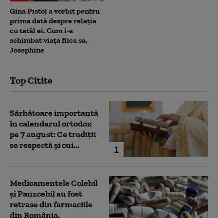
Gina Pistol a vorbit pentru
prima dată despre relația
cu tatăl ei. Cum i-a
schimbat viața fiica sa,
Josephine
Top Citite
Sărbătoare importantă
în calendarul ortodox
pe 7 august: Ce tradiții
se respectă și cui...
1
Medicamentele Colebil
și Panzcebil au fost
retrase din farmaciile
din România.