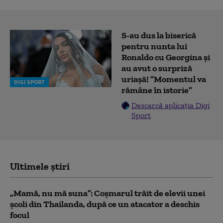
S-au dus la biserică
pentru nunta lui
Ronaldo cu Georgina și
au avut o surpriză
uriașă! ”Momentul va
DIGI SPORT
rămâne în istorie”
Descarcă aplicația Digi
Sport
Ultimele știri
„Mamă, nu mă suna”: Coșmarul trăit de elevii unei
școli din Thailanda, după ce un atacator a deschis
focul