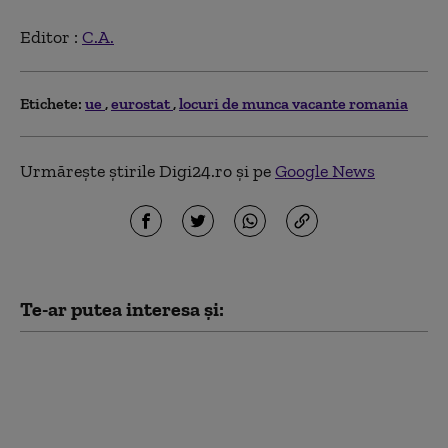
Editor :
C.A.
Etichete:
ue
eurostat
locuri de munca vacante romania
Urmărește știrile Digi24.ro și pe
Google News
Te-ar putea interesa și:
Diplomaţia rusă acuză
Ucraina şi UE că
încearcă să atragă
Georgia într-un nou