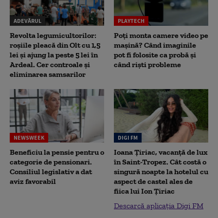
ADEVĂRUL
PLAYTECH
Revolta legumicultorilor:
Poți monta camere video pe
roșiile pleacă din Olt cu 1,5
mașină? Când imaginile
lei și ajung la peste 5 lei în
pot fi folosite ca probă și
Ardeal. Cer controale și
când riști probleme
eliminarea samsarilor
NEWSWEEK
DIGI FM
Beneficiu la pensie pentru o
Ioana Țiriac, vacanță de lux
categorie de pensionari.
în Saint-Tropez. Cât costă o
Consiliul legislativ a dat
singură noapte la hotelul cu
aviz favorabil
aspect de castel ales de
fiica lui Ion Țiriac
Descarcă aplicația Digi FM