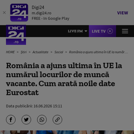
Digi24
VIEW
m.digi24.ro
FREE - In Google Play
LIVE TV
LIVE FM
HOME
Știri
Actualitate
Social
România a ajuns ultima în UE la numărul locurilor de muncă vacante. Cum arată noile date Eurostat
România a ajuns ultima în UE la
numărul locurilor de muncă
vacante. Cum arată noile date
Eurostat
Data publicării:
16.06.2026 15:11