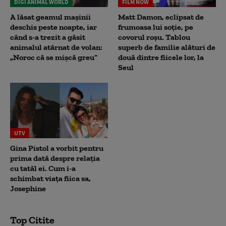
DIGI ANIMAL WORLD
FILM NOW
A lăsat geamul mașinii
Matt Damon, eclipsat de
deschis peste noapte, iar
frumoasa lui soție, pe
când s-a trezit a găsit
covorul roșu. Tablou
animalul atârnat de volan:
superb de familie alături de
„Noroc că se mișcă greu”
două dintre fiicele lor, la
Seul
UTV
Gina Pistol a vorbit pentru
prima dată despre relația
cu tatăl ei. Cum i-a
schimbat viața fiica sa,
Josephine
Top Citite