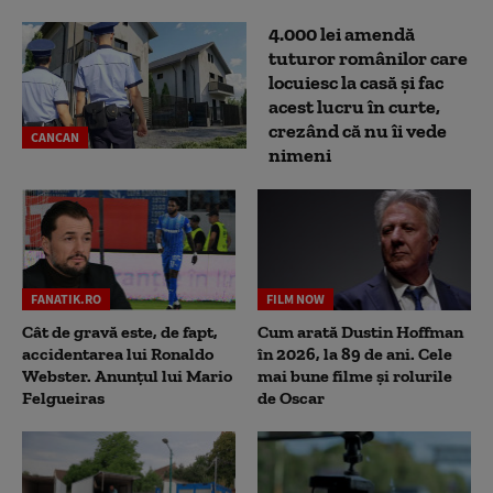
4.000 lei amendă
tuturor românilor care
locuiesc la casă și fac
acest lucru în curte,
crezând că nu îi vede
CANCAN
nimeni
FANATIK.RO
FILM NOW
Cât de gravă este, de fapt,
Cum arată Dustin Hoffman
accidentarea lui Ronaldo
în 2026, la 89 de ani. Cele
Webster. Anunțul lui Mario
mai bune filme și rolurile
Felgueiras
de Oscar