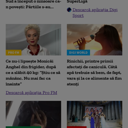
Sud a început o ninsoare ca-
SuperLigă
n povești: Pârtiile s-au...
Descarcă aplicația Digi
Sport
PRO FM
DIGI WORLD
Ce nu-i lipsește Monicăi
Rinichii, printre primii
Anghel din frigider, după
afectați de caniculă. Câtă
ce a slăbit 40 kg: “Știu ce să
apă trebuie să bem, de fapt,
mănânc. Nu mai fac ca
vara și la ce alimente să fim
înainte”
atenți
Descarcă aplicația Pro FM