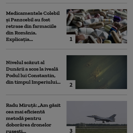
Medicamentele Colebil
și Panzcebil au fost
retrase din farmaciile
din România.
1
Explicația...
Nivelul scăzut al
Dunării a scos la iveală
Podul lui Constantin,
din timpul Imperiului...
2
Radu Miruță: „Am găsit
cea mai eficientă
metodă pentru
doborârea dronelor
3
rusești...