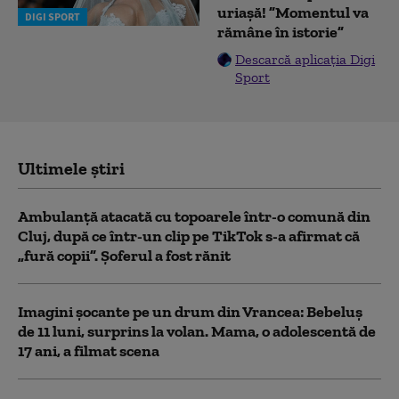
uriașă! ”Momentul va
DIGI SPORT
rămâne în istorie”
Descarcă aplicația Digi
Sport
Ultimele știri
Ambulanţă atacată cu topoarele într-o comună din
Cluj, după ce într-un clip pe TikTok s-a afirmat că
„fură copii”. Șoferul a fost rănit
Imagini șocante pe un drum din Vrancea: Bebeluș
de 11 luni, surprins la volan. Mama, o adolescentă de
17 ani, a filmat scena