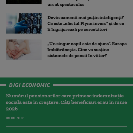
urcat spectaculos
Devin oamenii mai puțin inteligenți?
Ce este „efectul Flynn invers” și de ce
îi îngrijorează pe cercetători
„Un singur copil este de ajuns”. Europa
îmbătrânește. Cine va susține
sistemele de pensii în viitor?
DIGI ECONOMIC
Numărul pensionarilor care primesc indemnizaţie
socială este în creștere. Câți beneficiari erau în iunie
2026
08.08.2026