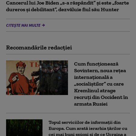
Cancerul lui Joe Biden „s-a răspândit” şi este „foarte
dureros și debilitant”, dezvăluie fiul său Hunter
CITEȘTE MAI MULTE
Recomandările redacţiei
Cum funcționează
Sovintern, noua rețea
internațională a
„socialiștilor” cu care
Kremlinul atrage
recruți din Occident în
armata Rusiei
Topul serviciilor de informații din
Europa. Cum arată ierarhia țărilor cu
cei mai buni spioni și de ce Ucraina a