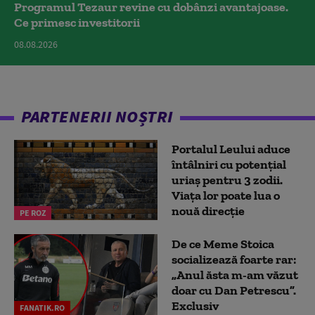
Programul Tezaur revine cu dobânzi avantajoase.
Ce primesc investitorii
08.08.2026
PARTENERII NOȘTRI
Portalul Leului aduce
întâlniri cu potențial
uriaș pentru 3 zodii.
Viața lor poate lua o
nouă direcție
PE ROZ
De ce Meme Stoica
socializează foarte rar:
„Anul ăsta m-am văzut
doar cu Dan Petrescu”.
Exclusiv
FANATIK.RO