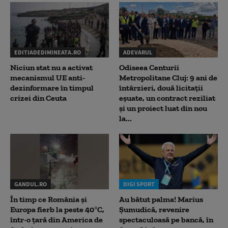
EDITIADEDIMINEATA.RO
ADEVARUL
Niciun stat nu a activat
Odiseea Centurii
mecanismul UE anti-
Metropolitane Cluj: 9 ani de
dezinformare în timpul
întârzieri, două licitații
crizei din Ceuta
eșuate, un contract reziliat
și un proiect luat din nou
la...
GANDUL.RO
DIGI SPORT
În timp ce România și
Au bătut palma! Marius
Europa fierb la peste 40°C,
Șumudică, revenire
într-o țară din America de
spectaculoasă pe bancă, în