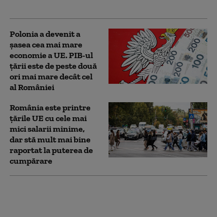
război cu Moscova
Polonia a devenit a
șasea cea mai mare
economie a UE. PIB-ul
țării este de peste două
ori mai mare decât cel
al României
România este printre
țările UE cu cele mai
mici salarii minime,
dar stă mult mai bine
raportat la puterea de
cumpărare
Cel mai recent sondaj
de opinie: Câți
ucraineni susțin