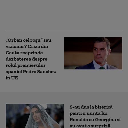
aderarea la UE și câți
sprijină intrarea în
NATO. Ambele
preferințe, în scădere
„Orban cel roșu” sau
vizionar? Criza din
Ceuta reaprinde
dezbaterea despre
rolul premierului
spaniol Pedro Sanchez
în UE
S-au dus la biserică
pentru nunta lui
Ronaldo cu Georgina și
au avut o surpriză