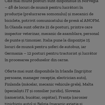
Cele mai multe posturi sunt disponibile în Norvegia
– 48 de locuri de muncă pentru lucrători în
producție (prelucrarea somonului) și mecanici de
biciclete, potrivit comunicatului de presă al ANOFM.
În Olanda sunt oferite 21 de posturi, printre care
inspector veterinar, mecanic de asamblare, personal
de punte și timonier. Italia pune la dispoziție 15
locuri de muncă pentru șoferi de autobuz, iar
Germania – 12 posturi pentru tractorist și lucrător
în procesarea produselor din carne.
Oferte mai sunt disponibile în Irlanda (îngrijitor
persoane, manager recepție, electrician auto),
Finlanda (măcelar, mecanic vehicule grele), Malta
(specialiști IT și consilier juridic), Slovenia
(cameristă, bucătar, ospătar), Franța (carosier
tinichigiu auto) și Belgia (mecanic aviație și