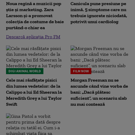
Noua regină a muzicii pop
Canicula pune presiune pe
știe și marketing. Zara
inimă. 5 simptome care nu
Larsson și-a promovat
trebuie ignorate niciodată,
colecția de costume de baie
potrivit unui cardiolog
purtând-o chiar ea
Descarcă aplicația Pro FM
DIGI ANIMAL WORLD
FILM NOW
Cele mai răsfățate pisici
Morgan Freeman nu se
din lumea vedetelor: de la
ascunde când vine vorba de
Calippo a lui Ed Sheeran la
bani: „Dacă plătesc
Meredith Grey a lui Taylor
suficient”, un scenariu slab
Swift
nu mai contează