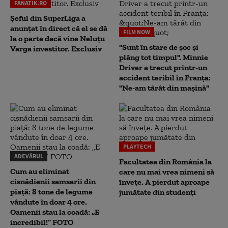
FANATIK.RO
Șeful din SuperLiga a
anunțat în direct că el se dă
FILM NOW
la o parte dacă vine Neluțu
"Sunt în stare de șoc și
Varga investitor. Exclusiv
plâng tot timpul". Minnie
Driver a trecut printr-un
accident teribil în Franța:
"Ne-am târât din mașină"
PLAYTECH
ADEVĂRUL
Facultatea din România la
Cum au eliminat
care nu mai vrea nimeni să
cisnădienii samsarii din
înveţe. A pierdut aproape
piață: 8 tone de legume
jumătate din studenţi
vândute în doar 4 ore.
Oamenii stau la coadă: „E
incredibil!” FOTO