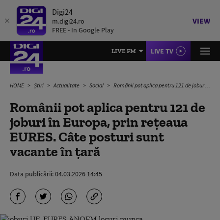
Digi24
VIEW
m.digi24.ro
FREE - In Google Play
LIVE TV
LIVE FM
HOME
Știri
Actualitate
Social
Românii pot aplica pentru 121 de joburi în Europa, prin rețeaua EURES. Câte posturi sunt vacante în țară
Românii pot aplica pentru 121 de
joburi în Europa, prin rețeaua
EURES. Câte posturi sunt
vacante în țară
Data publicării:
04.03.2026 14:45