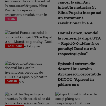
cancer la sân. Am
intrat în metastază".
Alina Pușcău începe azi
un tratament
PE ROZ
revoluționar în L.A.
Daniel Pancu, scandal
la conferință după UTA
– Rapid 0-0: „Mamă, ce
FANATIK.RO
penalty! Dacă nu mă
respectați, plec”
Episodul extrem din
dosarul lui Cătălin
Avramescu, cercetat de
DIICOT: 'A plecat în
CANCAN
pădure cu o