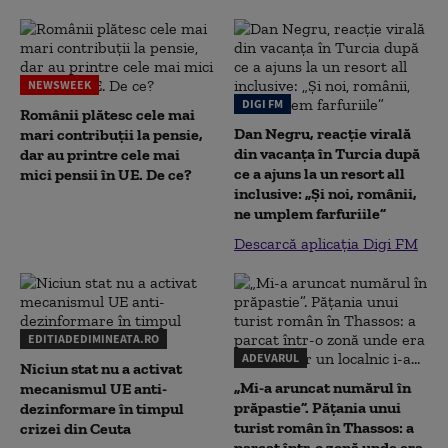
NEWSWEEK
DIGI FM
Românii plătesc cele mai
Dan Negru, reacție virală
mari contribuții la pensie,
din vacanța în Turcia după
dar au printre cele mai
ce a ajuns la un resort all
mici pensii în UE. De ce?
inclusive: „Și noi, românii,
ne umplem farfuriile”
Descarcă aplicația Digi FM
EDITIADEDIMINEATA.RO
ADEVARUL
Niciun stat nu a activat
„Mi-a aruncat numărul în
mecanismul UE anti-
prăpastie”. Pățania unui
dezinformare în timpul
turist român în Thassos: a
crizei din Ceuta
parcat într-o zonă unde era