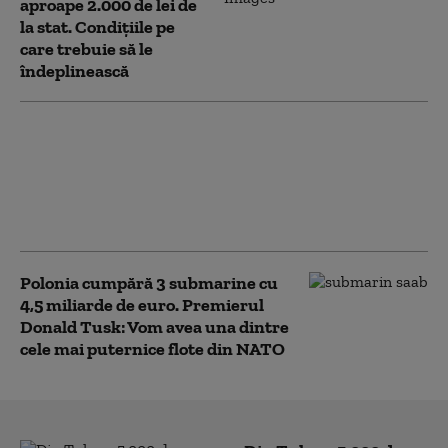
aproape 2.000 de lei de
la stat. Condițiile pe
care trebuie să le
îndeplinească
Sondaj IRSOP: 83% dintre
români se așteaptă la noi
scumpiri. Tot mai mulți
spun că vor trăi mai rău
peste un an
Polonia cumpără 3 submarine cu
4,5 miliarde de euro. Premierul
Donald Tusk: Vom avea una dintre
cele mai puternice flote din NATO