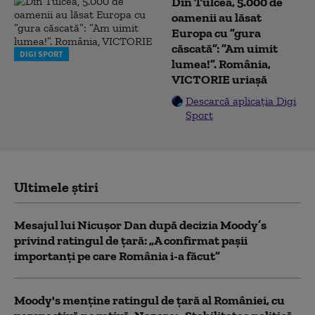
Din Tulcea, 5.000 de
oamenii au lăsat
Europa cu ”gura
căscată”: ”Am uimit
DIGI SPORT
lumea!”. România,
VICTORIE uriașă
Descarcă aplicația Digi
Sport
Ultimele știri
Mesajul lui Nicușor Dan după decizia Moody’s
privind ratingul de țară: „A confirmat pașii
importanți pe care România i-a făcut”
Moody's menține ratingul de țară al României, cu