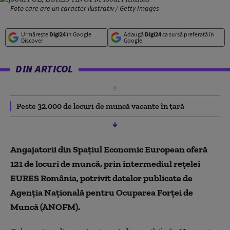
Foto care are un caracter ilustrativ / Getty Images
Urmărește
Digi24
în Google
Adaugă
Digi24
ca sursă preferată în
Discover
Google
DIN ARTICOL
Peste 32.000 de locuri de muncă vacante în țară
Angajatorii din Spațiul Economic European oferă
121 de locuri de muncă, prin intermediul rețelei
EURES România, potrivit datelor publicate de
Agenția Națională pentru Ocuparea Forței de
Muncă (ANOFM).