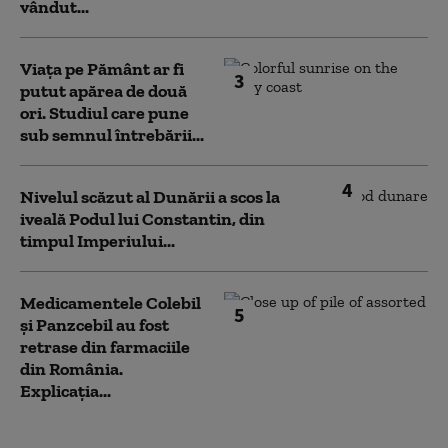
vândut...
Viața pe Pământ ar fi
3
putut apărea de două
ori. Studiul care pune
sub semnul întrebării...
4
Nivelul scăzut al Dunării a scos la
iveală Podul lui Constantin, din
timpul Imperiului...
Medicamentele Colebil
5
și Panzcebil au fost
retrase din farmaciile
din România.
Explicația...