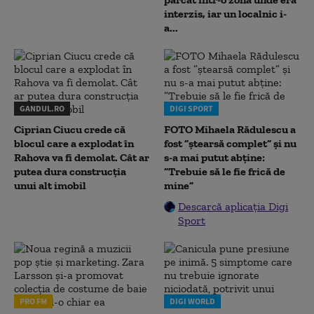
interzis, iar un localnic i-
a...
GANDUL.RO
DIGI SPORT
Ciprian Ciucu crede că
FOTO Mihaela Rădulescu a
blocul care a explodat în
fost ”ștearsă complet” și nu
Rahova va fi demolat. Cât ar
s-a mai putut abține:
putea dura construcția
”Trebuie să le fie frică de
unui alt imobil
mine”
Descarcă aplicația Digi
Sport
PRO FM
DIGI WORLD