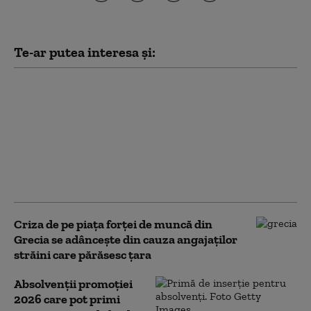
Te-ar putea interesa și:
„Dacă nu plec, nimic nu
mă va salva”: Cum se
explică exodul
migranților din Maroc,
deși țara lor este
văzută ca „o poveste de
succes”
Criza de pe piaţa forţei de muncă din
Grecia se adâncește din cauza angajaţilor
străini care părăsesc țara
Absolvenții promoției
2026 care pot primi