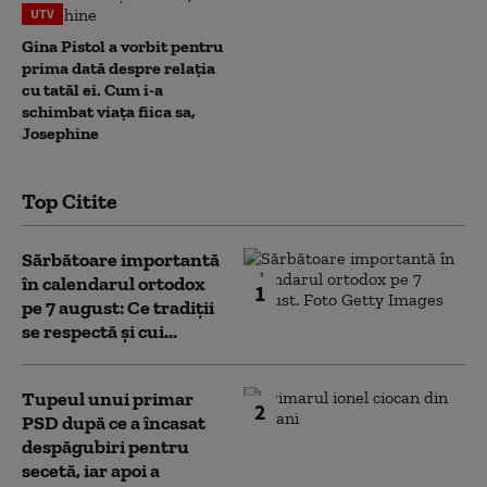
UTV
Gina Pistol a vorbit pentru
prima dată despre relația
cu tatăl ei. Cum i-a
schimbat viața fiica sa,
Josephine
Top Citite
Sărbătoare importantă
în calendarul ortodox
1
pe 7 august: Ce tradiții
se respectă și cui...
Tupeul unui primar
2
PSD după ce a încasat
despăgubiri pentru
secetă, iar apoi a