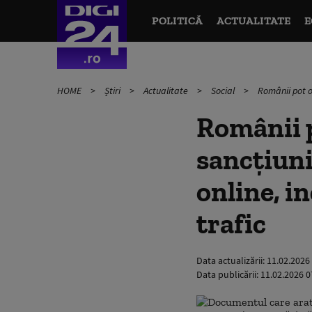
POLITICĂ
ACTUALITATE
E
HOME
Știri
Actualitate
Social
Românii pot ob
Românii p
sancțiuni
online, in
trafic
Data actualizării:
11.02.2026
Data publicării:
11.02.2026 0