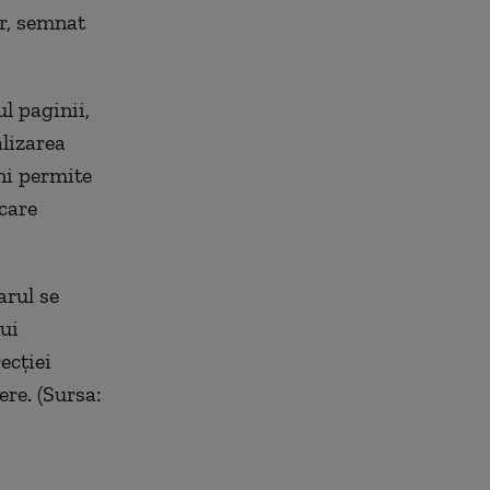
or, semnat
l paginii,
alizarea
uni permite
 care
arul se
nui
ecției
ere. (Sursa: