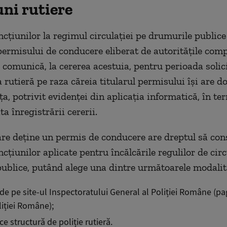
uni rutiere
ncțiunilor la regimul circulației pe drumurile publice
 permisului de conducere eliberat de autoritățile com
comunică, la cererea acestuia, pentru perioada solici
a rutieră pe raza căreia titularul permisului își are d
a, potrivit evidenței din aplicația informatică, în te
ata înregistrării cererii.
re deține un permis de conducere are dreptul să con
ncțiunilor aplicate pentru încălcările regulilor de circ
ublice, putând alege una dintre următoarele modalită
 de pe site-ul Inspectoratului General al Poliției Române (p
liției Române);
ice structură de poliție rutieră.