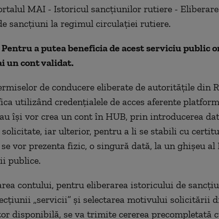
ortalul MAI - Istoricul sancțiunilor rutiere - Eliberar
de sancțiuni la regimul circulației rutiere.
Pentru a putea beneficia de acest serviciu public o
ai un cont validat.
ermiselor de conducere eliberate de autoritățile din
fica utilizând credențialele de acces aferente platform
sau își vor crea un cont în HUB, prin introducerea dat
 solicitate, iar ulterior, pentru a li se stabili cu certit
 se vor prezenta fizic, o singură dată, la un ghișeu al 
ii publice.
rea contului, pentru eliberarea istoricului de sancți
cțiunii „servicii” și selectarea motivului solicitării d
or disponibilă, se va trimite cererea precompletată c