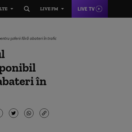
LIVE TV
LTE
LIVE FM
entru șoferii fără abateri în trafic
l
ponibil
abateri în