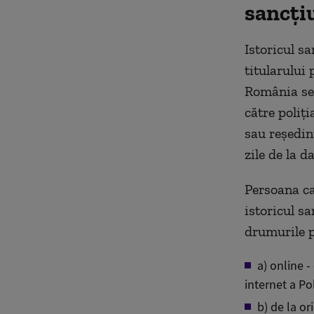
sancți
Istoricul sa
titularului
România se 
către poliți
sau reședinț
zile de la d
Persoana ca
istoricul sa
drumurile p
a) online -
internet a Po
b) de la or