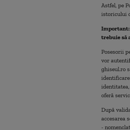
Astfel, pe P
istoricului 
Important: 
trebuie să 
Posesorii p
vor autenti
ghiseul.ro 
identificare
identitatea,
oferă servic
După valida
accesarea se
- nomenclat