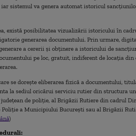
ă, iar sistemul va genera automat istoricul sancțiunil
 există posibilitatea vizualizării istoricului în cadru
bligatorie generarea documentului. Prin urmare, digit
generare a cererii și obținere a istoricului de sancți
ocumentului pe loc, gratuit, indiferent de locația din
berarea.
care se dorește eliberarea fizică a documentului, titul
nta la sediul oricărui serviciu rutier din structura u
județean de poliție, al Brigăzii Rutiere din cadrul Dir
 Poliție a Municipiului București sau al Brigăzii Ruti
mână
)
edurali: