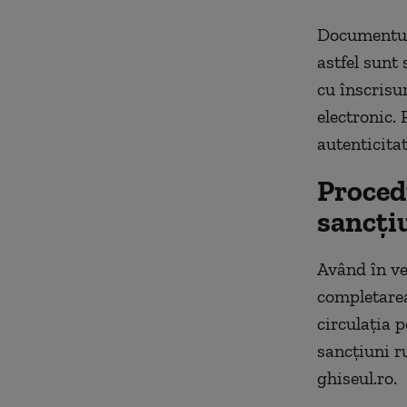
Documentul 
astfel sunt
cu înscrisu
electronic.
autenticitat
Procedu
sancți
Având în ve
completarea
circulația p
sancţiuni r
ghiseul.ro.