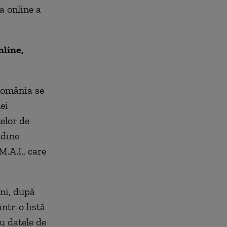
ea online a
nline,
 România se
ei
elor de
udine
M.A.I., care
uni, după
intr-o listă
u datele de