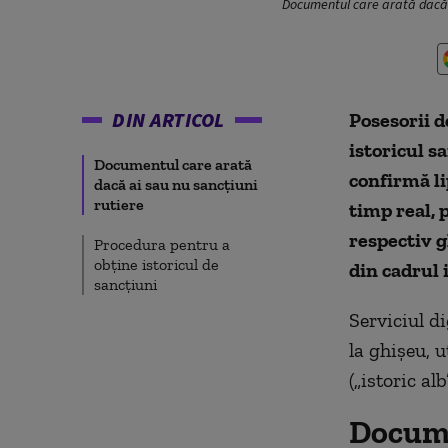
Documentul care arată dacă a
DIN ARTICOL
Posesorii d
istoricul sa
Documentul care arată
confirmă li
dacă ai sau nu sancțiuni
rutiere
timp real, 
respectiv g
Procedura pentru a
obține istoricul de
din cadrul 
sancțiuni
Serviciul di
la ghișeu, u
(„istoric al
Docume