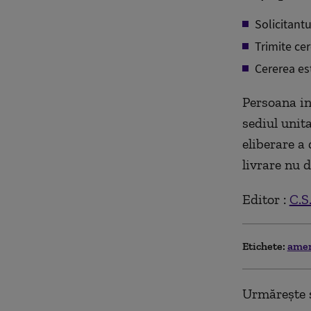
Solicitant
Trimite cer
Cererea est
Persoana in 
sediul unita
eliberare a
livrare nu d
Editor :
C.S
Etichete:
ame
Urmărește ș