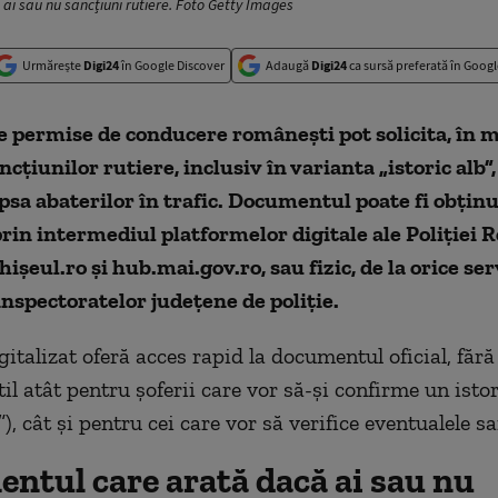
i sau nu sancțiuni rutiere. Foto Getty Images
Urmărește
Digi24
în Google Discover
Adaugă
Digi24
ca sursă preferată în Googl
e permise de conducere românești pot solicita, în m
ncțiunilor rutiere, inclusiv în varianta „istoric alb”,
psa abaterilor în trafic. Documentul poate fi obținu
prin intermediul platformelor digitale ale Poliției
hișeul.ro și hub.mai.gov.ro, sau fizic, de la orice ser
inspectoratelor județene de poliție.
gitalizat oferă acces rapid la documentul oficial, făr
til atât pentru șoferii care vor să-și confirme un isto
b”), cât și pentru cei care vor să verifice eventualele s
ntul care arată dacă ai sau nu