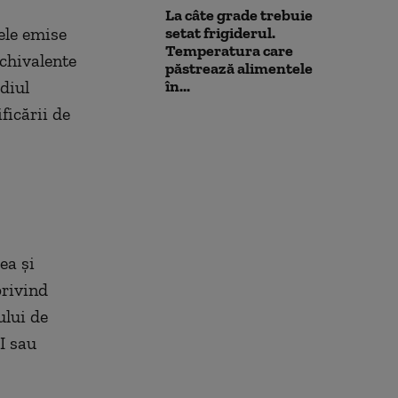
La câte grade trebuie
ele emise
setat frigiderul.
Temperatura care
echivalente
păstrează alimentele
diul
în...
ficării de
ea și
rivind
ului de
I sau