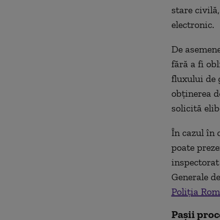
stare civil
electronic.
De asemenea,
fără a fi o
fluxului de 
obținerea d
solicită eli
În cazul în 
poate preze
inspectorat 
Generale de
Poliția Ro
Pașii proc