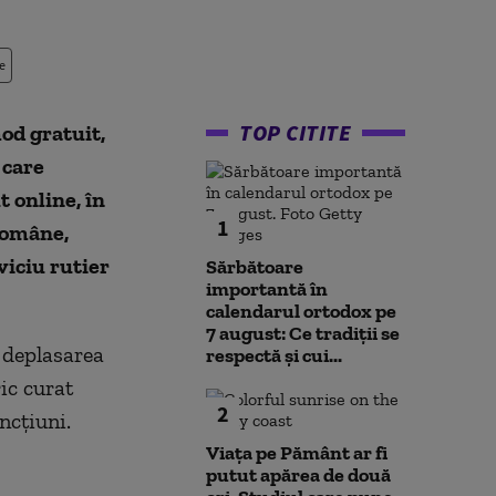
e
TOP CITITE
od gratuit,
 care
t online, în
1
 Române,
viciu rutier
Sărbătoare
importantă în
calendarul ortodox pe
7 august: Ce tradiții se
ă deplasarea
respectă și cui...
ric curat
2
ancțiuni.
Viața pe Pământ ar fi
putut apărea de două