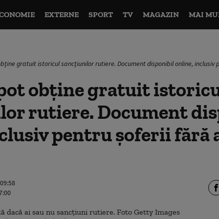
CONOMIE
EXTERNE
SPORT
TV
MAGAZIN
MAI MU
ține gratuit istoricul sancțiunilor rutiere. Document disponibil online, inclusiv p
ot obține gratuit istoricu
lor rutiere. Document dis
clusiv pentru șoferii fără 
 09:58
7:00