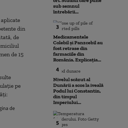
ori. Studiul care pune
sub semnul
întrebării...
 aplicate
3
petente din
tată, de
Medicamentele
Colebil și Panzcebil au
omiciliul
fost retrase din
rmen de 15
farmaciile din
România. Explicația...
4
sulte
Nivelul scăzut al
Dunării a scos la iveală
ulație pe
Podul lui Constantin,
ți:
din timpul
Imperiului...
agina de
5