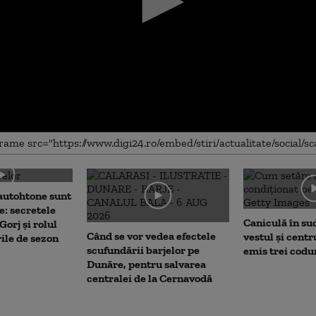
me
autohtone sunt
e: secretele
Caniculă în sud 
Gorj și rolul
Când se vor vedea efectele
vestul și centr
rile de sezon
scufundării barjelor pe
emis trei codu
Dunăre, pentru salvarea
centralei de la Cernavodă