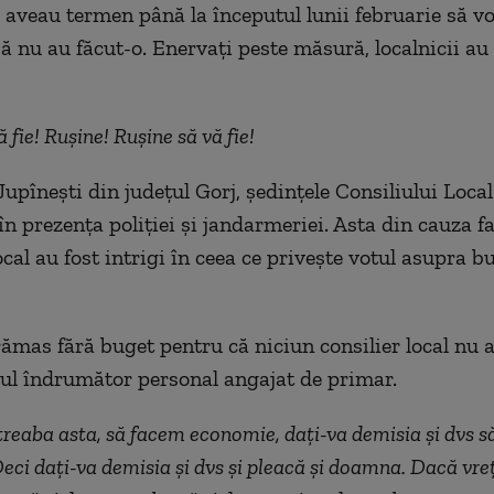
e aveau termen până la începutul lunii februarie să v
ă nu au făcut-o. Enervați peste măsură, localnicii au 
 fie! Rușine! Rușine să vă fie!
upînești din județul Gorj, ședințele Consiliului Local
n prezența poliției și jandarmeriei. Asta din cauza fa
cal au fost intrigi în ceea ce privește votul asupra b
mas fără buget pentru că niciun consilier local nu a
ul îndrumător personal angajat de primar.
treaba asta, să facem economie, dați-va demisia și dvs s
Deci dați-va demisia și dvs și pleacă și doamna. Dacă vre