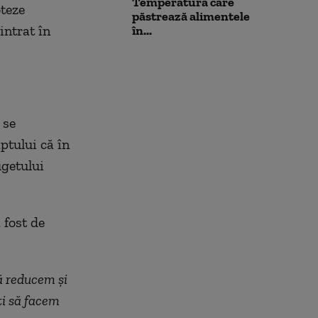
Temperatura care
oteze
păstrează alimentele
intrat în
în...
 se
ptului că în
ugetului
 fost de
ă reducem și
ți să facem