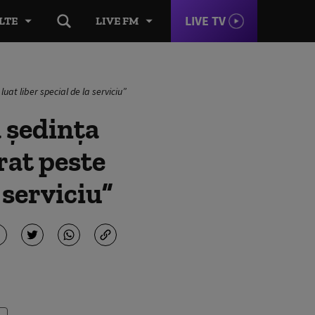
LIVE TV
LTE
LIVE FM
luat liber special de la serviciu”
a ședința
trat peste
 serviciu”