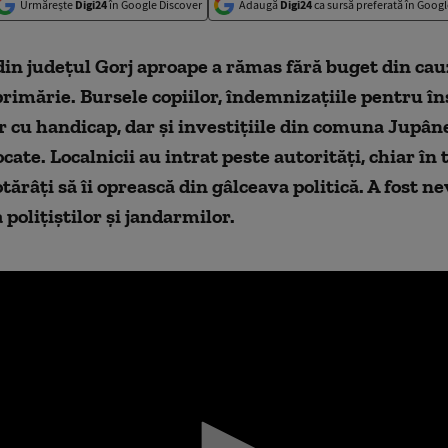
Urmărește
Digi24
în Google Discover
Adaugă
Digi24
ca sursă preferată în Googl
in județul Gorj aproape a rămas fără buget din cau
primărie. Bursele copiilor, îndemnizațiile pentru în
 cu handicap, dar și investițiile din comuna Jupâne
cate. Localnicii au intrat peste autorități, chiar în
otărâți să îi oprească din gâlceava politică. A fost ne
 polițiștilor și jandarmilor.