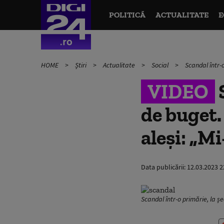
POLITICĂ
ACTUALITATE
E
HOME
Știri
Actualitate
Social
Scandal într-o
VIDEO
S
de buget.
aleși: „Mi
Data publicării:
12.03.2023 2
Scandal într-o primărie, la șe