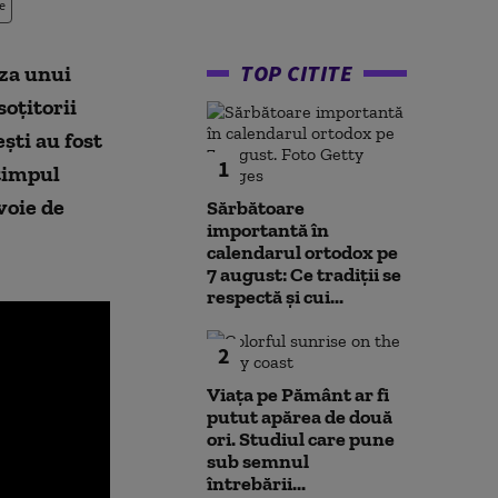
e
TOP CITITE
za unui
soțitorii
ști au fost
1
 timpul
voie de
Sărbătoare
importantă în
calendarul ortodox pe
7 august: Ce tradiții se
respectă și cui...
2
Viața pe Pământ ar fi
putut apărea de două
ori. Studiul care pune
sub semnul
întrebării...