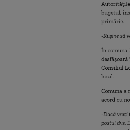
Autoritățil
bugetul, îns
primărie.
-Rușine să vă
În comuna J
desfășoară î
Consiliul Lo
local.
Comuna a ră
acord cu no
-Dacă vreți 
postul dvs. 