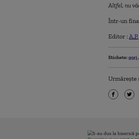
Altfel, nu vă
Într-un fina
Editor :
A.P.
Etichete:
gorj
Urmărește ș