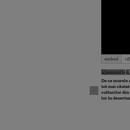
0
embed
seconds
of
0
seconds
Volu
90%
De ce murele 
tot mai căutat
culturilor din 
lor în desertu