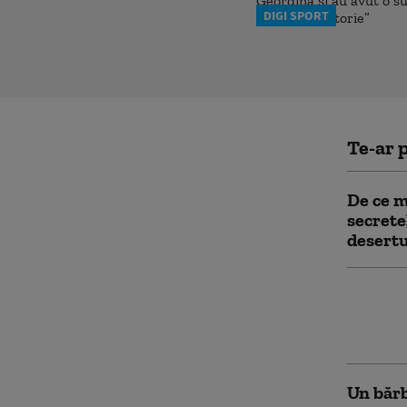
DIGI SPORT
Te-ar p
De ce m
secretel
desertu
Dezastr
Târgu J
cu barc
Un bărb