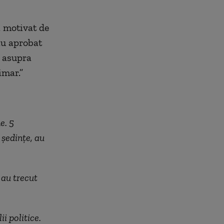
ă motivat de
 au aprobat
t asupra
imar.”
e. 5
 ședințe, au
 au trecut
i politice.