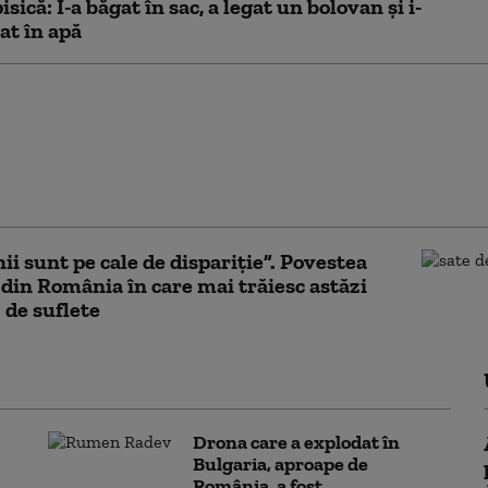
isică: I-a băgat în sac, a legat un bolovan şi i-
at în apă
e la cariera de piatră
in Gorj. Amendă de
de lei după pagubele
te de o dinamitare
ată
i sunt pe cale de dispariție”. Povestea
 din România în care mai trăiesc astăzi
 de suflete
Drona care a explodat în
Bulgaria, aproape de
România, a fost...