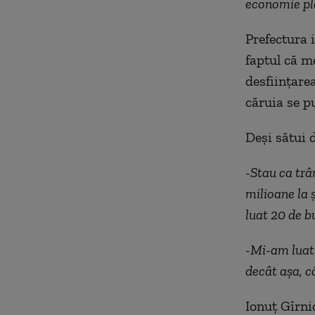
economie ple
Prefectura 
faptul că me
desființare
căruia se p
Deși sătui d
-Stau ca trâ
milioane la 
luat 20 de b
-Mi-am luat 
decât așa, câ
Ionuț Gîrni