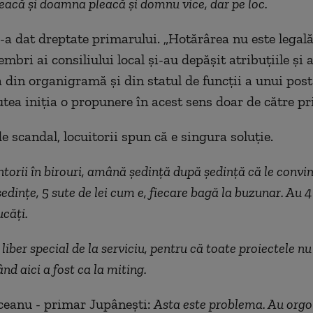
acă și doamna pleacă și domnu vice, dar pe loc.
i-a dat dreptate primarului. „Hotărârea nu este legal
mbri ai consiliului local și-au depășit atribuțiile și
a din organigramă și din statul de funcții a unui pos
utea iniția o propunere în acest sens doar de către pr
e scandal, locuitorii spun că e singura soluție.
ntorii în birouri, amână ședință după ședință că le convin
ședințe, 5 sute de lei cum e, fiecare bagă la buzunar. Au 4
ucăți.
liber special de la serviciu, pentru că toate proiectele nu
nd aici a fost ca la miting.
ceanu - primar Jupânești:
Asta este problema. Au orgoli