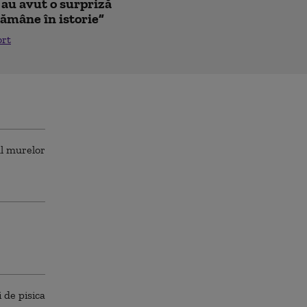
 au avut o surpriză
ămâne în istorie”
ort