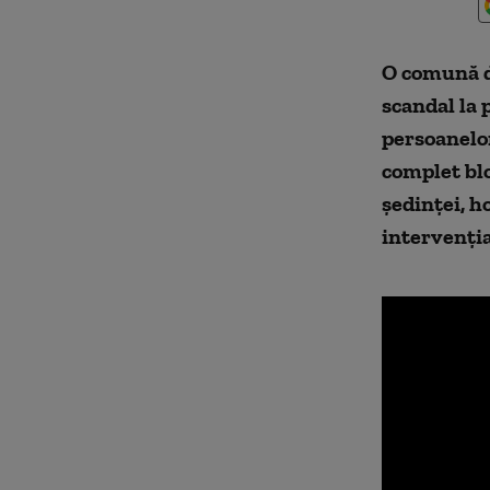
O comună d
scandal la 
persoanelor
complet blo
ședinței, h
intervenția