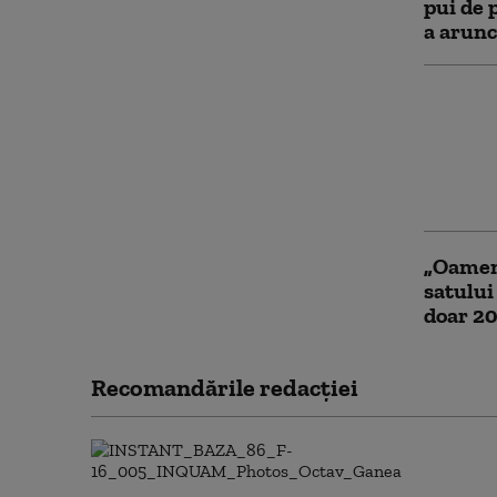
pui de p
a arunc
Explozi
Pleșa d
80.000 
provoca
control
„Oameni
satului
doar 20
Recomandările redacţiei