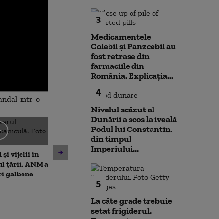
3
Medicamentele
Colebil și Panzcebil au
fost retrase din
farmaciile din
România. Explicația...
4
Nivelul scăzut al
Dunării a scos la iveală
Podul lui Constantin,
din timpul
Moody's menține ratingul de
Imperiului...
și vijelii în
De ce nu ajută 
țară al României, cu
ul țării. ANM a
la diminuarea s
perspectivă negativă.
ri galbene
Climatolog: Sun
Alexandru Nazare: E un
5
neuniform și n
răgaz, nu motiv de relaxare
este nevoie ma
La câte grade trebuie
setat frigiderul.