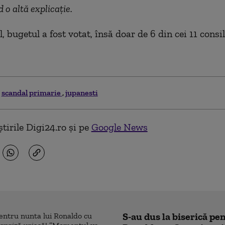
d o altă explicație.
l, bugetul a fost votat, însă doar de 6 din cei 11 consil
scandal primarie
jupanesti
tirile Digi24.ro și pe
Google News
S-au dus la biserică pe