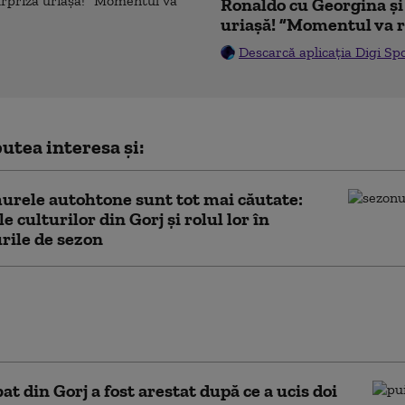
Ronaldo cu Georgina și
uriașă! ”Momentul va r
Descarcă aplicația Digi Sp
utea interesa și:
urele autohtone sunt tot mai căutate:
e culturilor din Gorj și rolul lor în
rile de sezon
ul lăsat în urmă de furtuni: doi oameni răniți la
iu, prin unele curți din Prahova se poate trece
a
at din Gorj a fost arestat după ce a ucis doi