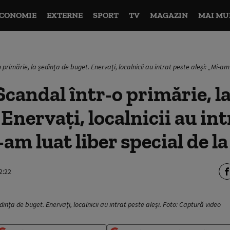
CONOMIE
EXTERNE
SPORT
TV
MAGAZIN
MAI MU
 primărie, la ședința de buget. Enervați, localnicii au intrat peste aleși: „Mi-am 
candal într-o primărie, l
 Enervați, localnicii au in
-am luat liber special de la
2:22
dința de buget. Enervați, localnicii au intrat peste aleși. Foto: Captură video