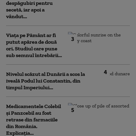
despăgubiri pentru
secetă, iar apoi a
vândut...
Viața pe Pământ ar fi
3
putut apărea de două
ori. Studiul care pune
sub semnul întrebării...
4
Nivelul scăzut al Dunării a scos la
iveală Podul lui Constantin, din
timpul Imperiului...
Medicamentele Colebil
5
și Panzcebil au fost
retrase din farmaciile
din România.
Explicația...