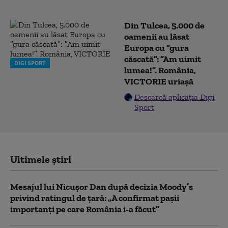
Din Tulcea, 5.000 de
oamenii au lăsat
Europa cu ”gura
căscată”: ”Am uimit
DIGI SPORT
lumea!”. România,
VICTORIE uriașă
Descarcă aplicația Digi
Sport
Ultimele știri
Mesajul lui Nicușor Dan după decizia Moody’s
privind ratingul de țară: „A confirmat pașii
importanți pe care România i-a făcut”