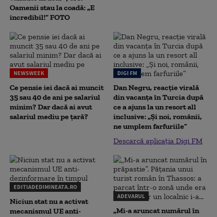
Oamenii stau la coadă: „E
incredibil!” FOTO
NEWSWEEK
DIGI FM
Ce pensie iei dacă ai muncit
Dan Negru, reacție virală
35 sau 40 de ani pe salariul
din vacanța în Turcia după
minim? Dar dacă ai avut
ce a ajuns la un resort all
salariul mediu pe țară?
inclusive: „Și noi, românii,
ne umplem farfuriile”
Descarcă aplicația Digi FM
EDITIADEDIMINEATA.RO
ADEVARUL
Niciun stat nu a activat
„Mi-a aruncat numărul în
mecanismul UE anti-