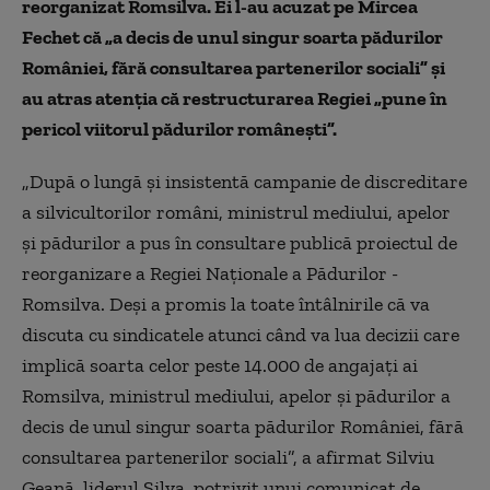
reorganizat Romsilva. Ei l-au acuzat pe Mircea
Fechet că „a decis de unul singur soarta pădurilor
României, fără consultarea partenerilor sociali” și
au atras atenția că restructurarea Regiei „pune în
pericol viitorul pădurilor românești”.
„După o lungă și insistentă campanie de discreditare
a silvicultorilor români, ministrul mediului, apelor
și pădurilor a pus în consultare publică proiectul de
reorganizare a Regiei Naționale a Pădurilor -
Romsilva. Deși a promis la toate întâlnirile că va
discuta cu sindicatele atunci când va lua decizii care
implică soarta celor peste 14.000 de angajați ai
Romsilva, ministrul mediului, apelor și pădurilor a
decis de unul singur soarta pădurilor României, fără
consultarea partenerilor sociali”, a afirmat Silviu
Geană, liderul Silva, potrivit unui comunicat de