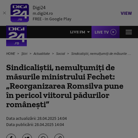
Digi24
VIEW
m.digi24.ro
FREE - In Google Play
LIVE TV
LIVE FM
HOME
Știri
Actualitate
Social
Sindicaliștii, nemulțumiți de măsurile ministrului Fechet: „Reorganizarea Romsilva pune în pericol viitorul pădurilor românești”
Sindicaliștii, nemulțumiți de
măsurile ministrului Fechet:
„Reorganizarea Romsilva pune
în pericol viitorul pădurilor
românești”
Data actualizării:
28.04.2025 14:04
Data publicării:
28.04.2025 14:04