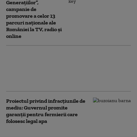
Generaţiilor”,
campanie de
promovare a celor 13
parcuri naționale ale
României la TV, radio și
online
Fondurile Rabla Auto pentru
mașinile electrice s-au
terminat în 10 zile. Înscrierile
continuă pentru celelalte
categorii
Proiectul privind infracțiunile de
mediu: Guvernul promite
garanții pentru fermierii care
folosesc legal apa