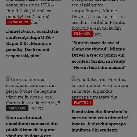
FANATIK.RO
Daniel Pancu, scandal la
FILM NOW
conferință după UTA –
"Sunt în stare de șoc și
Rapid 0-0: „Mamă, ce
plâng tot timpul". Minnie
penalty! Dacă nu mă
Driver a trecut printr-un
respectați, plec”
accident teribil în Franța:
"Ne-am târât din mașină"
PLAYTECH
ADEVĂRUL
Facultatea din România la
Cum au eliminat
care nu mai vrea nimeni să
cisnădienii samsarii din
înveţe. A pierdut aproape
piață: 8 tone de legume
jumătate din studenţi
vândute în doar 4 ore.