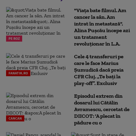
"Viața bate filmul. Am
cancer la sân. Am
intrat în metastază".
Alina Pușcău începe azi
un tratament
PE ROZ
revoluționar în L.A.
Cele 4 transferuri pe
care le face Marius
Șumudică dacă preia
FANATIK.RO
CFR Cluj. „Te bați la
play-off”. Exclusiv
Episodul extrem din
dosarul lui Cătălin
Avramescu, cercetat de
DIICOT: 'A plecat în
CANCAN
pădure cu o