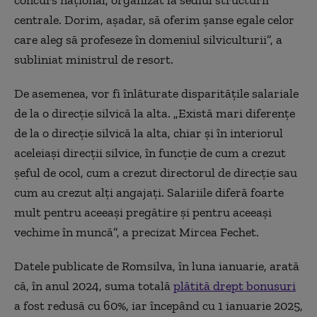
concurs naţional, organizat la sediul structurii
centrale. Dorim, aşadar, să oferim şanse egale celor
care aleg să profeseze în domeniul silviculturii”, a
subliniat ministrul de resort.
De asemenea, vor fi înlăturate disparitățile salariale
de la o direcție silvică la alta. „Există mari diferenţe
de la o direcţie silvică la alta, chiar şi în interiorul
aceleiaşi direcţii silvice, în funcţie de cum a crezut
şeful de ocol, cum a crezut directorul de direcţie sau
cum au crezut alţi angajaţi. Salariile diferă foarte
mult pentru aceeaşi pregătire şi pentru aceeaşi
vechime în muncă”, a precizat Mircea Fechet.
Datele publicate de Romsilva, în luna ianuarie, arată
că, în anul 2024, suma totală
plătită drept bonusuri
a fost redusă cu 60%, iar începând cu 1 ianuarie 2025,