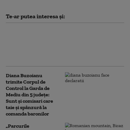
Te-ar putea interesa și:
Ministerul Mediului a
publicat lista zonelor
prioritare pentru
biodiversitate. Ce suprafețe
sunt incluse
Diana Buzoianu
trimite Corpul de
Control la Garda de
Mediu din 5 județe:
Sunt și comisari care
taie și spânzură la
comanda baronilor
„Parcurile