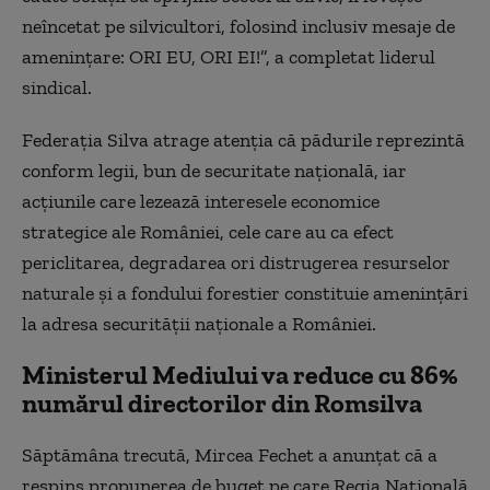
neîncetat pe silvicultori, folosind inclusiv mesaje de
amenințare: ORI EU, ORI EI!”, a completat liderul
sindical.
Federația Silva atrage atenția că pădurile reprezintă
conform legii, bun de securitate naţională, iar
acţiunile care lezează interesele economice
strategice ale României, cele care au ca efect
periclitarea, degradarea ori distrugerea resurselor
naturale și a fondului forestier constituie ameninţări
la adresa securităţii naţionale a României.
Ministerul Mediului va reduce cu 86%
numărul directorilor din Romsilva
Săptămâna trecută, Mircea Fechet a anunţat că a
respins propunerea de buget pe care Regia Naţională