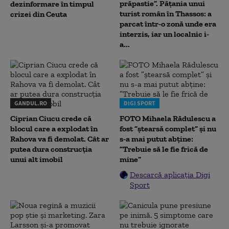
prăpastie”. Pățania unui
dezinformare în timpul
turist român în Thassos: a
crizei din Ceuta
parcat într-o zonă unde era
interzis, iar un localnic i-
a...
GANDUL.RO
DIGI SPORT
Ciprian Ciucu crede că
FOTO Mihaela Rădulescu a
blocul care a explodat în
fost ”ștearsă complet” și nu
Rahova va fi demolat. Cât ar
s-a mai putut abține:
putea dura construcția
”Trebuie să le fie frică de
unui alt imobil
mine”
Descarcă aplicația Digi
Sport