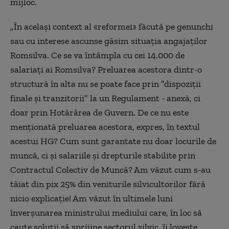
mijloc.
„În același context al «reformei» făcută pe genunchi
sau cu interese ascunse găsim situația angajaților
Romsilva. Ce se va întâmpla cu cei 14.000 de
salariați ai Romsilva? Preluarea acestora dintr-o
structură în alta nu se poate face prin ”dispoziții
finale și tranzitorii” la un Regulament - anexă, ci
doar prin Hotărârea de Guvern. De ce nu este
menționată preluarea acestora, expres, în textul
acestui HG? Cum sunt garantate nu doar locurile de
muncă, ci și salariile și drepturile stabilite prin
Contractul Colectiv de Muncă? Am văzut cum s-au
tăiat din pix 25% din veniturile silvicultorilor fără
nicio explicație! Am văzut în ultimele luni
înverșunarea ministrului mediului care, în loc să
caute soluții să sprijine sectorul silvic, îi lovește