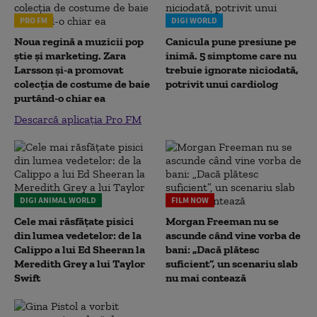
PRO FM
DIGI WORLD
Noua regină a muzicii pop
Canicula pune presiune pe
știe și marketing. Zara
inimă. 5 simptome care nu
Larsson și-a promovat
trebuie ignorate niciodată,
colecția de costume de baie
potrivit unui cardiolog
purtând-o chiar ea
Descarcă aplicația Pro FM
DIGI ANIMAL WORLD
FILM NOW
Cele mai răsfățate pisici
Morgan Freeman nu se
din lumea vedetelor: de la
ascunde când vine vorba de
Calippo a lui Ed Sheeran la
bani: „Dacă plătesc
Meredith Grey a lui Taylor
suficient”, un scenariu slab
Swift
nu mai contează