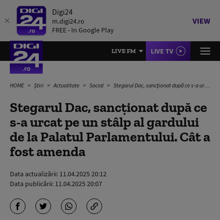
Digi24
VIEW
m.digi24.ro
FREE - In Google Play
LIVE TV
LIVE FM
HOME
Știri
Actualitate
Social
Stegarul Dac, sancționat după ce s-a urcat pe un stâlp al gardului de la Palatul Parlamentului. Cât a fost amenda
Stegarul Dac, sancționat după ce
s-a urcat pe un stâlp al gardului
de la Palatul Parlamentului. Cât a
fost amenda
Data actualizării:
11.04.2025 20:12
Data publicării:
11.04.2025 20:07