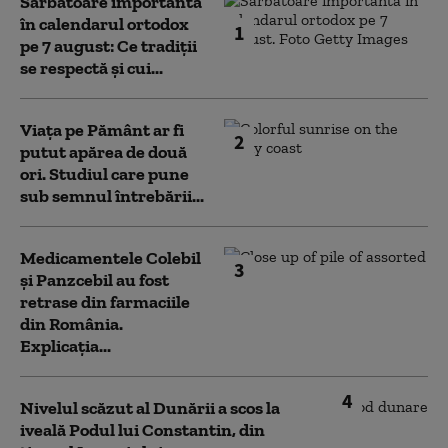
Sărbătoare importantă
în calendarul ortodox
1
pe 7 august: Ce tradiții
se respectă și cui...
Viața pe Pământ ar fi
2
putut apărea de două
ori. Studiul care pune
sub semnul întrebării...
Medicamentele Colebil
3
și Panzcebil au fost
retrase din farmaciile
din România.
Explicația...
4
Nivelul scăzut al Dunării a scos la
iveală Podul lui Constantin, din