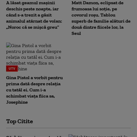
A lăsat geamul mașinii
Matt Damon, eclipsat de
deschis peste noapte, iar
frumoasa lui soție, pe
când s-a trezit a găsit
covorul roșu. Tablou
animalul atârnat de volan:
superb de familie alături de
„Noroc că se mișcă greu”
două dintre fiicele lor, la
Seul
UTV
Gina Pistol a vorbit pentru
prima dată despre relația
cu tatăl ei. Cum i-a
schimbat viața fiica sa,
Josephine
Top Citite