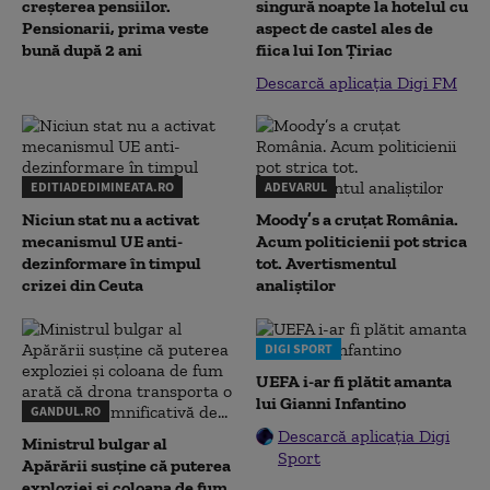
creșterea pensiilor.
singură noapte la hotelul cu
Pensionarii, prima veste
aspect de castel ales de
bună după 2 ani
fiica lui Ion Țiriac
Descarcă aplicația Digi FM
EDITIADEDIMINEATA.RO
ADEVARUL
Niciun stat nu a activat
Moody’s a cruțat România.
mecanismul UE anti-
Acum politicienii pot strica
dezinformare în timpul
tot. Avertismentul
crizei din Ceuta
analiștilor
DIGI SPORT
UEFA i-ar fi plătit amanta
lui Gianni Infantino
GANDUL.RO
Descarcă aplicația Digi
Ministrul bulgar al
Sport
Apărării susține că puterea
exploziei și coloana de fum