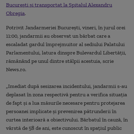
Bucureşti şi transportat la Spitalul Alexandru
Obregia
.
Potrivit Jandarmeriei Bucureşti, vineri, în jurul orei
11:00, jandarmii au observat un bărbat care a
escaladat gardul împrejmuitor al sediului Palatului
Parlamentului, latura dinspre Bulevardul Libertăţii,
rămânând pe unul dintre stâlpii acestuia, scrie
News.ro.
„Imediat după sesizarea incidentului, jandarmii s-au
deplasat în zona respectivă pentru a verifica situaţia
de fapt şi a lua măsurile necesare pentru protejarea
persoanei implicate şi prevenirea pătrunderii în
curtea interioară a obiectivului. Bărbatul în cauză, în
vârstă de 58 de ani, este cunoscut în spaţiul public