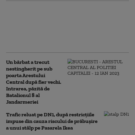
Șarpe de un metru,
găsit în curtea unei
familii din Arad. Cum
explică biologii apariția
acestor animale în
gospodării
Un bărbat a trecut
nestingherit pe sub
poarta Arestului
Central după fier vechi.
Intrarea, păzită de
Batalionul 8 al
Jandarmeriei
Trafic reluat pe DN1, după restricțiile
impuse din cauza riscului de prăbușire
a unui stâlp pe Pasarela Ikea