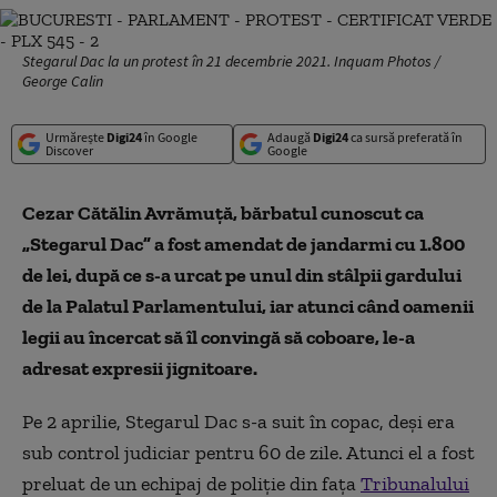
Stegarul Dac la un protest în 21 decembrie 2021. Inquam Photos /
George Calin
Urmărește
Digi24
în Google
Adaugă
Digi24
ca sursă preferată în
Discover
Google
Cezar Cătălin Avrămuţă, bărbatul cunoscut ca
„Stegarul Dac” a fost amendat de jandarmi cu 1.800
de lei, după ce s-a urcat pe unul din stâlpii gardului
de la Palatul Parlamentului, iar atunci când oamenii
legii au încercat să îl convingă să coboare, le-a
adresat expresii jignitoare.
Pe 2 aprilie, Stegarul Dac s-a suit în copac, deși era
sub control judiciar pentru 60 de zile. Atunci el a fost
preluat de un echipaj de poliţie din faţa
Tribunalului