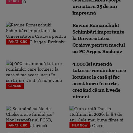
PE ROZ
următorii 25 de ani
împreună
Revine Romanchuk!
Schimbări importante
la Universitatea
FANATIK.RO
Craiova pentru meciul
cu FC Argeş. Exclusiv
4.000 lei amendă
tuturor românilor care
locuiesc la casă și fac
acest lucru în curte,
CANCAN
crezând că nu îi vede
nimeni
FANATIK.RO
FILM NOW