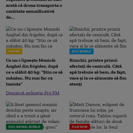
arată că drona transporta o
cantitate semnificativă
de...
PRO FM
DIGI WORLD
Ce nu-i lipsește Monicăi
Rinichii, printre primii
Anghel din frigider, după
afectați de caniculă. Câtă
ce a slăbit 40 kg: “Știu ce să
apă trebuie să bem, de fapt,
mănânc. Nu mai fac ca
vara și la ce alimente să fim
înainte”
atenți
Descarcă aplicația Pro FM
DIGI ANIMAL WORLD
FILM NOW