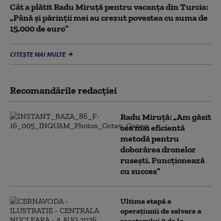
Cât a plătit Radu Miruță pentru vacanța din Turcia:
„Până și părinții mei au crezut povestea cu suma de
15.000 de euro”
CITEȘTE MAI MULTE
Recomandările redacţiei
Radu Miruță: „Am găsit
cea mai eficientă
metodă pentru
doborârea dronelor
rusești. Funcționează
cu succes”
Ultima etapă a
operațiunii de salvare a
reactorului 2 de la