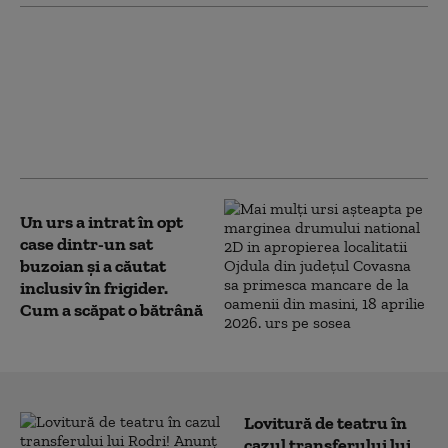
Sindicaliştii din
educaţie au protestat
în centrul Capitalei.
Mii de persoane au
mers în marș din Piața
Victoriei la Parlament
Un urs a intrat în opt
case dintr-un sat
buzoian și a căutat
inclusiv în frigider.
Cum a scăpat o bătrână
Lovitură de teatru în
cazul transferului lui