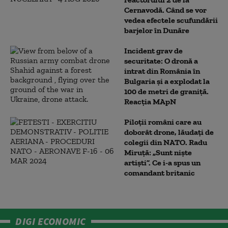
Cernavodă. Când se vor
vedea efectele scufundării
barjelor în Dunăre
Incident grav de
securitate: O dronă a
intrat din România în
Bulgaria şi a explodat la
100 de metri de graniţă.
Reacția MApN
Piloții români care au
doborât drone, lăudați de
colegii din NATO. Radu
Miruță: „Sunt niște
artiști”. Ce i-a spus un
comandant britanic
DIGI ECONOMIC