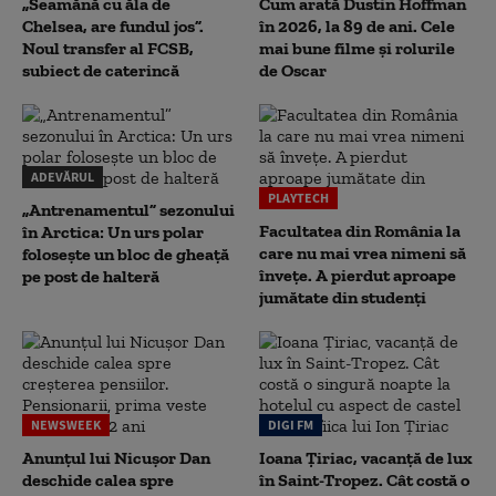
„Seamănă cu ăla de
Cum arată Dustin Hoffman
Chelsea, are fundul jos”.
în 2026, la 89 de ani. Cele
Noul transfer al FCSB,
mai bune filme și rolurile
subiect de caterincă
de Oscar
ADEVĂRUL
PLAYTECH
„Antrenamentul” sezonului
Facultatea din România la
în Arctica: Un urs polar
care nu mai vrea nimeni să
folosește un bloc de gheață
înveţe. A pierdut aproape
pe post de halteră
jumătate din studenţi
NEWSWEEK
DIGI FM
Anunțul lui Nicușor Dan
Ioana Țiriac, vacanță de lux
deschide calea spre
în Saint-Tropez. Cât costă o