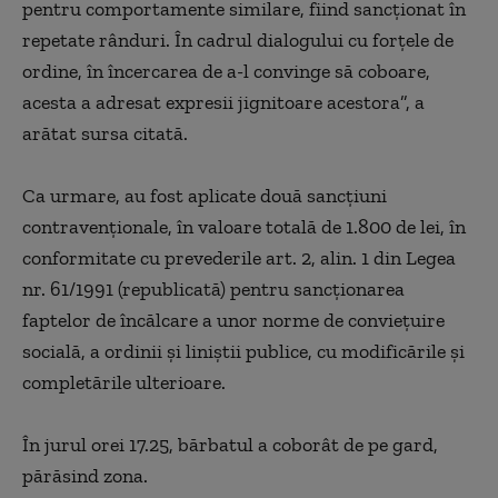
pentru comportamente similare, fiind sancţionat în
repetate rânduri. În cadrul dialogului cu forţele de
ordine, în încercarea de a-l convinge să coboare,
acesta a adresat expresii jignitoare acestora”, a
arătat sursa citată.
Ca urmare, au fost aplicate două sancţiuni
contravenţionale, în valoare totală de 1.800 de lei, în
conformitate cu prevederile art. 2, alin. 1 din Legea
nr. 61/1991 (republicată) pentru sancţionarea
faptelor de încălcare a unor norme de convieţuire
socială, a ordinii şi liniştii publice, cu modificările şi
completările ulterioare.
În jurul orei 17.25, bărbatul a coborât de pe gard,
părăsind zona.