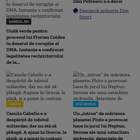
Dan Petrescu s-a decis
Descarcă aplicația Digi
Sport
GANDUL.RO
Undă verde pentru
procesul lui Florian Coldea
în dosarul de corupție al
DNA. Instanța a confirmat
legalitatea rechizitoriului
de la...
PRO FM
DIGI WORLD
Camila Cabello s-a
Un „intrus” de mărimea
despărțit de iubitul
planetei Pluto a provocat
miliardar, dar nu stă să
haos în jurul lui Neptun.
plângă. A ajuns în Grecia, la
Semne ale unui cataclism
plajă, și a pozat în costum
străvechi, detectate de