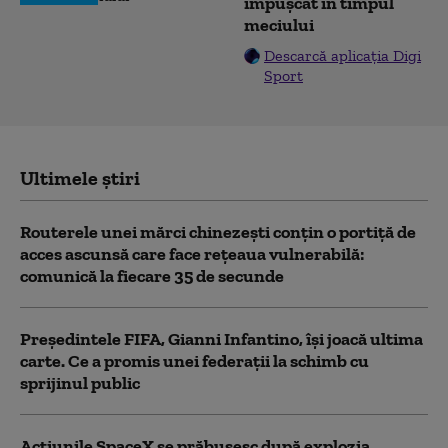
împușcat în timpul
meciului
Descarcă aplicația Digi
Sport
Ultimele știri
Routerele unei mărci chinezești conțin o portiță de
acces ascunsă care face rețeaua vulnerabilă:
comunică la fiecare 35 de secunde
Președintele FIFA, Gianni Infantino, îşi joacă ultima
carte. Ce a promis unei federații la schimb cu
sprijinul public
Acţiunile SpaceX se prăbuşesc după explozia