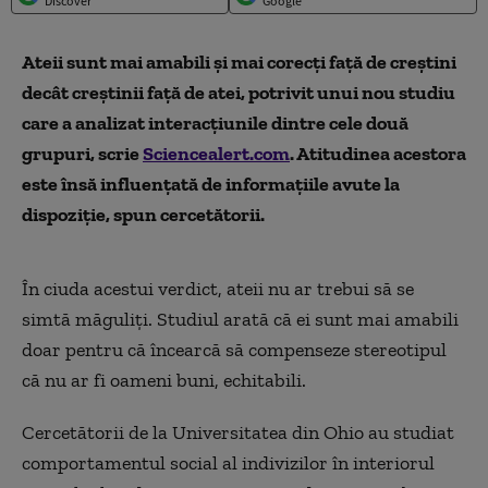
Discover
Google
Ateii sunt mai amabili și mai corecți față de creștini
decât creștinii față de atei, potrivit unui nou studiu
care a analizat interacțiunile dintre cele două
grupuri, scrie
Sciencealert.com
. Atitudinea acestora
este însă influențată de informațiile avute la
dispoziție, spun cercetătorii.
În ciuda acestui verdict, ateii nu ar trebui să se
simtă măguliți. Studiul arată că ei sunt mai amabili
doar pentru că încearcă să compenseze stereotipul
că nu ar fi oameni buni, echitabili.
Cercetătorii de la Universitatea din Ohio au studiat
comportamentul social al indivizilor în interiorul