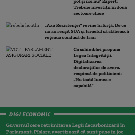
pot și noi nu? Expert:
Trebuie investiții în două
sectoare cheie
„Axa Rezistenței” revine în forță. De ce
nu au reușit SUA și Israelul să slăbească
rețeaua condusă de Iran
Ce schimbări propune
Legea Integrității.
Digitalizarea
declarațiilor de avere,
respinsă de politicieni:
„Nu toată lumea e
capabilă”
DIGI ECONOMIC
Guvernul cere retrimiterea Legii decarbonizării în
Parlament. Pîslaru avertizează că sunt puse în joc