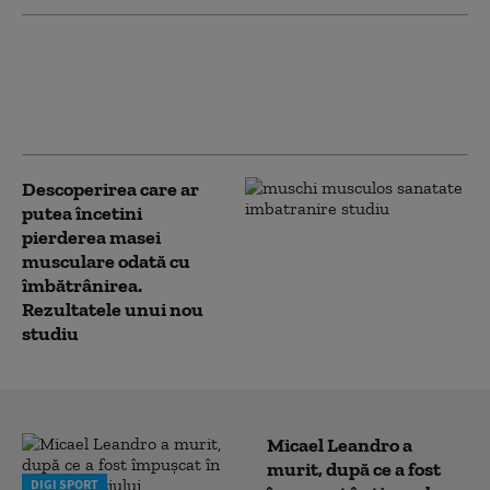
Primul studiu observațional pe
Via Transilvanica despre
impactul mersului pe jos asupra
sănătății. Înscrie-te și tu!
Descoperirea care ar
putea încetini
pierderea masei
musculare odată cu
îmbătrânirea.
Rezultatele unui nou
studiu
Micael Leandro a
murit, după ce a fost
DIGI SPORT