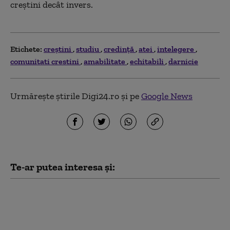
creștini decât invers.
Etichete:
creştini
studiu
credință
atei
intelegere
comunitati crestini
amabilitate
echitabili
darnicie
Urmărește știrile Digi24.ro și pe
Google News
Te-ar putea interesa și:
Descoperire
arheologică
spectaculoasă în
Amazon. Sute de