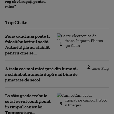
rog să vă rugați pentru
mine”
Top Citite
Până când mai poate fi
folosit buletinul vechi.
1
Autoritățile au stabilit
pentru cine se...
2
A treia cea mai mică țară din lume și-
a schimbat numele după mai bine de
jumătate de secol
La câte grade trebuie
setat aerul condiționat
3
în timpul caniculei.
Temperatura...