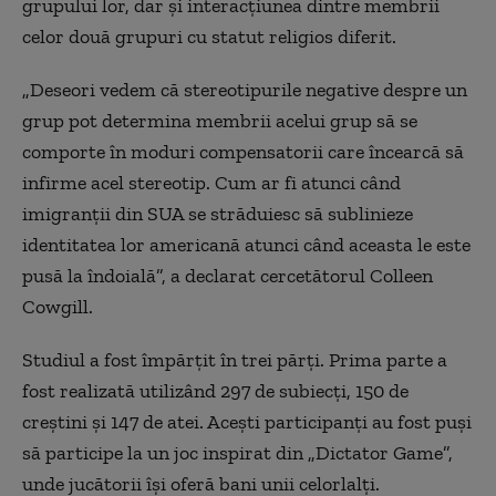
grupului lor, dar și interacțiunea dintre membrii
celor două grupuri cu statut religios diferit.
„
Deseori vedem că stereotipurile negative despre un
grup pot determina membrii acelui grup să se
comporte în moduri compensatorii care încearcă să
infirme acel stereotip. Cum ar fi atunci când
imigranții din SUA se străduiesc să sublinieze
identitatea lor americană atunci când aceasta le este
pusă la îndoială”, a declarat cercetătorul Colleen
Cowgill.
Studiul a fost împărțit în trei părți. Prima parte a
fost realizată utilizând 297 de subiecți, 150 de
creștini și 147 de atei. Acești participanți au fost puși
să participe la un joc inspirat din „Dictator Game”,
unde jucătorii își oferă bani unii celorlalți.