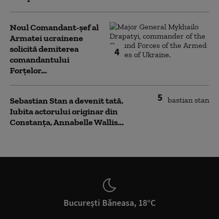
Noul Comandant-șef al
Armatei ucrainene
solicită demiterea
4
comandantului
Forțelor...
5
Sebastian Stan a devenit tată.
Iubita actorului originar din
Constanța, Annabelle Wallis...
București Băneasa, 18°C