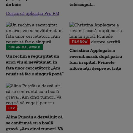
de baie
telescopul...
Descarcă aplicația Pro FM
FILM NOW
DIGI ANIMAL WORLD
Christina Applegate a
Un rechin a regurgitat un
revenit acasă, după patru
arici viu și nevătămat, în
luni în spital. Primele
fața unor cercetători: „Am
informații despre actriță
reușit să fac o singură poză”
UTV
Alina Pușcău a dezvăluit că
se confruntă cu o boală
gravă. „Am cinci tumori. Vă