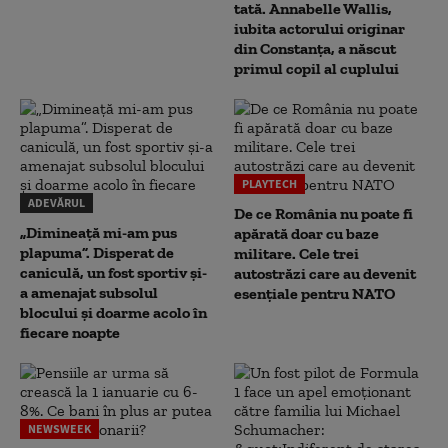
tată. Annabelle Wallis,
iubita actorului originar
din Constanța, a născut
primul copil al cuplului
PLAYTECH
ADEVĂRUL
De ce România nu poate fi
„Dimineață mi-am pus
apărată doar cu baze
plapuma”. Disperat de
militare. Cele trei
caniculă, un fost sportiv și-
autostrăzi care au devenit
a amenajat subsolul
esențiale pentru NATO
blocului și doarme acolo în
fiecare noapte
NEWSWEEK