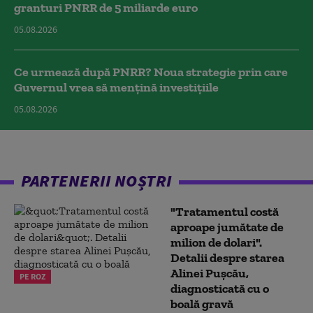
granturi PNRR de 5 miliarde euro
05.08.2026
Ce urmează după PNRR? Noua strategie prin care
Guvernul vrea să mențină investițiile
05.08.2026
PARTENERII NOȘTRI
"Tratamentul costă
aproape jumătate de
milion de dolari".
Detalii despre starea
Alinei Pușcău,
PE ROZ
diagnosticată cu o
boală gravă