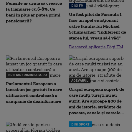
Pensiile ar urma să crească
DIGI FM
la 1 ianuarie cu 6-8%. Ce
Un fost pilot de Formula 1
bani în plus ar putea primi
face un apel emoționant
pensionarii?
către familia lui Michael
Schumacher: "Indiferent de
starea lui, vreau să-l văd"
Descarcă aplicația Digi FM
EDITIADEDIMINEATA.RO
ADEVARUL
Parlamentul European a
Orașul european superb de
lansat un joc gratuit în care
care mulți turiști nu au
utilizatorii controlează o
auzit. Are aproape 900 de
campanie de dezinformare
ani de istorie, străduțe de
poveste, canale și castele...
DIGI SPORT