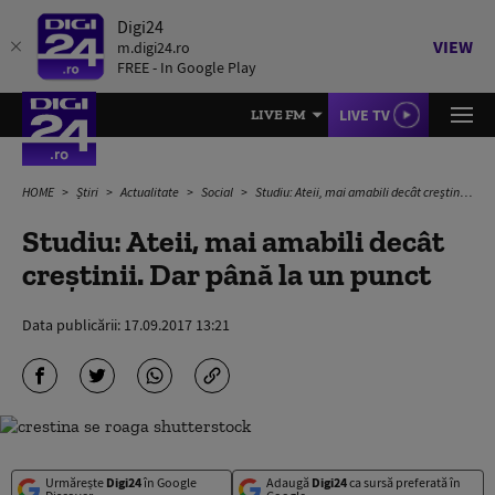
Digi24
VIEW
m.digi24.ro
FREE - In Google Play
LIVE TV
LIVE FM
HOME
Știri
Actualitate
Social
Studiu: Ateii, mai amabili decât creștinii. Dar până la un punct
Studiu: Ateii, mai amabili decât
creștinii. Dar până la un punct
Data publicării:
17.09.2017 13:21
Urmărește
Digi24
în Google
Adaugă
Digi24
ca sursă preferată în