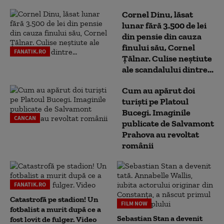
Cornel Dinu, lăsat
lunar fără 3.500 de lei
din pensie din cauza
finului său, Cornel
FANATIK.RO
Țălnar. Culise neștiute
ale scandalului dintre...
Cum au apărut doi
turiști pe Platoul
Bucegi. Imaginile
CANCAN
publicate de Salvamont
Prahova au revoltat
românii
FANATIK.RO
Catastrofă pe stadion! Un
FILM NOW
fotbalist a murit după ce a
Sebastian Stan a devenit
fost lovit de fulger. Video