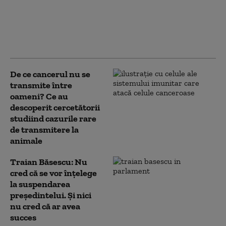
geoglife dezvăluie
amploarea unei
civilizații vechi de 2.500
de ani
De ce cancerul nu se
transmite între
oameni? Ce au
descoperit cercetătorii
studiind cazurile rare
de transmitere la
animale
Traian Băsescu: Nu
cred că se vor înţelege
la suspendarea
preşedintelui. Şi nici
nu cred că ar avea
succes