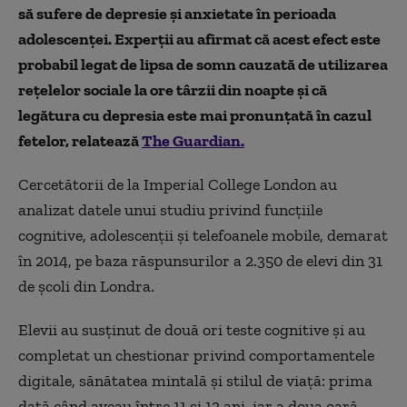
să sufere de depresie și anxietate în perioada
adolescenței. Experții au afirmat că acest efect este
probabil legat de lipsa de somn cauzată de utilizarea
rețelelor sociale la ore târzii din noapte și că
legătura cu depresia este mai pronunțată în cazul
fetelor, relatează
The Guardian.
Cercetătorii de la Imperial College London au
analizat datele unui studiu privind funcțiile
cognitive, adolescenții și telefoanele mobile, demarat
în 2014, pe baza răspunsurilor a 2.350 de elevi din 31
de școli din Londra.
Elevii au susținut de două ori teste cognitive și au
completat un chestionar privind comportamentele
digitale, sănătatea mintală și stilul de viață: prima
dată când aveau între 11 și 12 ani, iar a doua oară