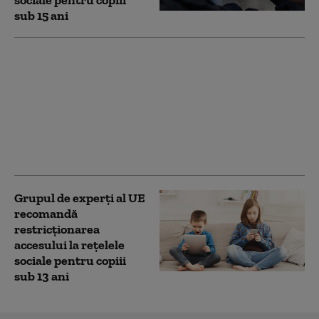
sub 15 ani
Raport european
privind siguranţa
copiilor în online:
Riscurile pentru
sănătatea fizică şi
mentală sunt extinse.
Amenințări dinspre IA
Grupul de experți al UE
recomandă
restricționarea
accesului la rețelele
sociale pentru copiii
sub 13 ani