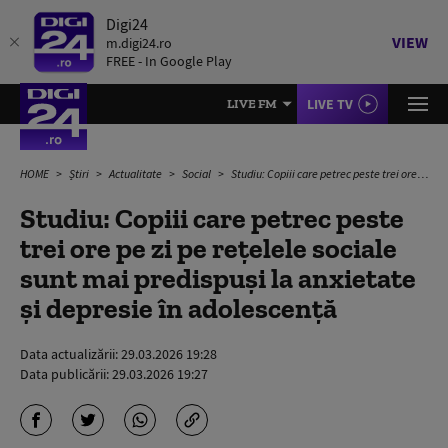
Digi24
VIEW
m.digi24.ro
FREE - In Google Play
LIVE TV
LIVE FM
HOME
Știri
Actualitate
Social
Studiu: Copiii care petrec peste trei ore pe zi pe rețelele sociale sunt mai predispuși la anxietate și depresie în adolescență
Studiu: Copiii care petrec peste
trei ore pe zi pe rețelele sociale
sunt mai predispuși la anxietate
și depresie în adolescență
Data actualizării:
29.03.2026 19:28
Data publicării:
29.03.2026 19:27