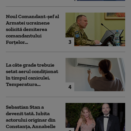
Noul Comandant-șef al
Armatei ucrainene
solicită demiterea
comandantului
3
Forțelor...
La câte grade trebuie
setat aerul condiționat
în timpul caniculei.
Temperatura...
4
Sebastian Stan a
devenit tată. Iubita
actorului originar din
Constanța, Annabelle