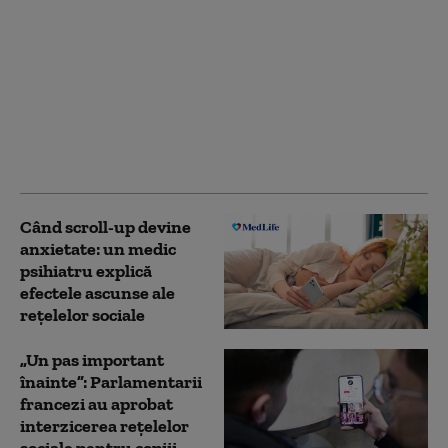
„Natura cu
frumusețile ei”,
„Familia” sau „Doza de
râs”. Cum se
răspândesc rapid
informațiile false pe
pagini de pe rețelele
sociale
Când scroll-up devine
anxietate: un medic
psihiatru explică
efectele ascunse ale
rețelelor sociale
„Un pas important
înainte”: Parlamentarii
francezi au aprobat
interzicerea rețelelor
sociale pentru copiii