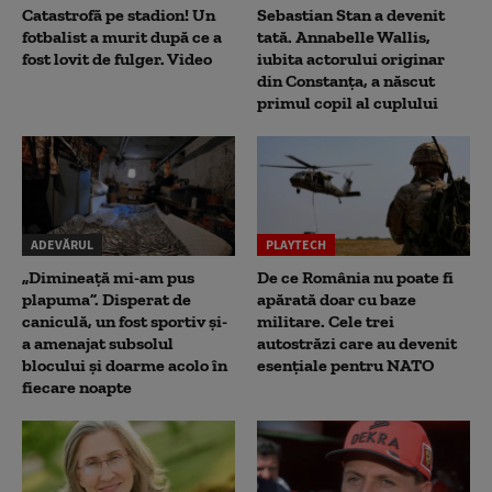
Catastrofă pe stadion! Un
Sebastian Stan a devenit
fotbalist a murit după ce a
tată. Annabelle Wallis,
fost lovit de fulger. Video
iubita actorului originar
din Constanța, a născut
primul copil al cuplului
ADEVĂRUL
PLAYTECH
„Dimineață mi-am pus
De ce România nu poate fi
plapuma”. Disperat de
apărată doar cu baze
caniculă, un fost sportiv și-
militare. Cele trei
a amenajat subsolul
autostrăzi care au devenit
blocului și doarme acolo în
esențiale pentru NATO
fiecare noapte