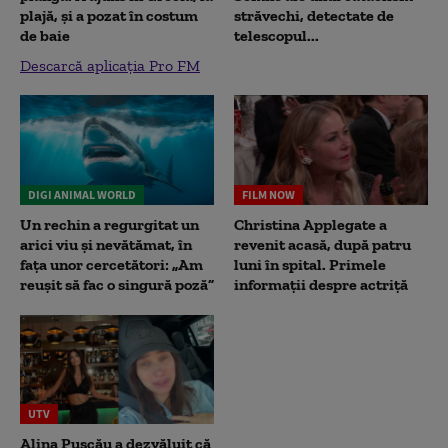
plajă, și a pozat în costum
străvechi, detectate de
de baie
telescopul...
Descarcă aplicația Pro FM
DIGI ANIMAL WORLD
FILM NOW
Un rechin a regurgitat un
Christina Applegate a
arici viu și nevătămat, în
revenit acasă, după patru
fața unor cercetători: „Am
luni în spital. Primele
reușit să fac o singură poză”
informații despre actriță
UTV
Alina Pușcău a dezvăluit că