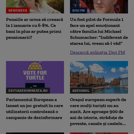
NEWSWEEK
DIGI FM
Pensiile ar urma să crească
Un fost pilot de Formula 1
la 1 ianuarie cu 6-8%. Ce
face un apel emoționant
bani în plus ar putea primi
către familia lui Michael
pensionarii?
Schumacher: "Indiferent de
starea lui, vreau să-l văd"
Descarcă aplicația Digi FM
EDITIADEDIMINEATA.RO
ADEVARUL
Parlamentul European a
Orașul european superb de
lansat un joc gratuit în care
care mulți turiști nu au
utilizatorii controlează o
auzit. Are aproape 900 de
campanie de dezinformare
ani de istorie, străduțe de
poveste, canale și castele...