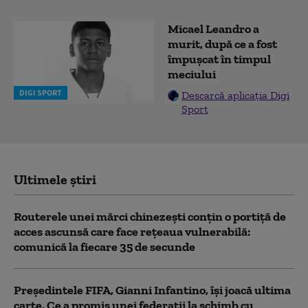
Micael Leandro a
murit, după ce a fost
împușcat în timpul
meciului
DIGI SPORT
Descarcă aplicația Digi
Sport
Ultimele știri
Routerele unei mărci chinezești conțin o portiță de
acces ascunsă care face rețeaua vulnerabilă:
comunică la fiecare 35 de secunde
Președintele FIFA, Gianni Infantino, îşi joacă ultima
carte. Ce a promis unei federații la schimb cu