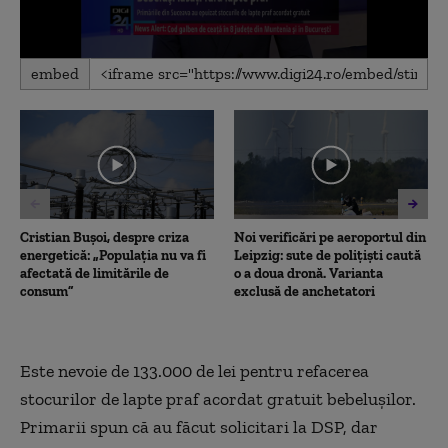
0
embed
seconds
of
1
minute,
3
seconds
Cristian Bușoi, despre criza
Noi verificări pe aeroportul din
energetică: „Populația nu va fi
Leipzig: sute de polițiști caută
afectată de limitările de
o a doua dronă. Varianta
consum”
exclusă de anchetatori
Este nevoie de 133.000 de lei pentru refacerea
stocurilor de lapte praf acordat gratuit bebeluşilor.
Primarii spun că au făcut solicitari la DSP, dar