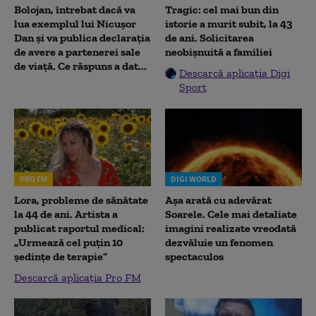
Bolojan, întrebat dacă va
Tragic: cel mai bun din
lua exemplul lui Nicușor
istorie a murit subit, la 43
Dan și va publica declarația
de ani. Solicitarea
de avere a partenerei sale
neobișnuită a familiei
de viață. Ce răspuns a dat...
Descarcă aplicația Digi
Sport
PRO FM
DIGI WORLD
Lora, probleme de sănătate
Așa arată cu adevărat
la 44 de ani. Artista a
Soarele. Cele mai detaliate
publicat raportul medical:
imagini realizate vreodată
„Urmează cel puțin 10
dezvăluie un fenomen
ședințe de terapie”
spectaculos
Descarcă aplicația Pro FM