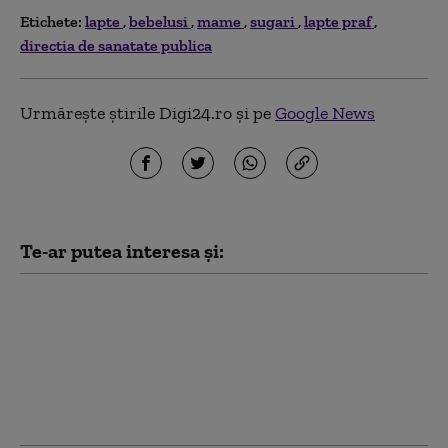
Etichete:
lapte
bebelusi
mame
sugari
lapte praf
directia de sanatate publica
Urmărește știrile Digi24.ro și pe
Google News
Te-ar putea interesa și:
Scandalul pudrei de
talc: 5,5 miliarde de
dolari, oferiți de
producător pentru
soluționarea
proceselor