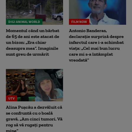
DIGI ANIMAL WORLD
FILM NOW
Momentul când un bărbat
Antonio Banderas,
de 65 de ani este atacat de
declarație surpriză despre
un bizon: „Era chiar
infarctul care i-a schimbat
deasupra mea”. Imaginile
viața: „Cel mai bun lucru
sunt greu de urmărit
care mi s-a întâmplat
vreodată”
UTV
Alina Pușcău a dezvăluit că
se confruntă cu o boală
gravă. „Am cinci tumori. Vă
rog să vă rugați pentru
mine”