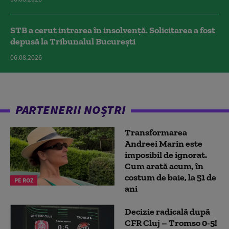
STB a cerut intrarea în insolvență. Solicitarea a fost
depusă la Tribunalul București
06.08.2026
PARTENERII NOȘTRI
Transformarea
Andreei Marin este
imposibil de ignorat.
Cum arată acum, în
costum de baie, la 51 de
PE ROZ
ani
Decizie radicală după
CFR Cluj – Tromso 0-5!