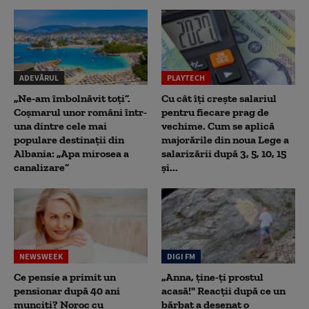
ADEVĂRUL
PLAYTECH
„Ne-am îmbolnăvit toți”.
Cu cât îți crește salariul
Coșmarul unor români într-
pentru fiecare prag de
una dintre cele mai
vechime. Cum se aplică
populare destinații din
majorările din noua Lege a
Albania: „Apa mirosea a
salarizării după 3, 5, 10, 15
canalizare”
și...
NEWSWEEK
DIGI FM
Ce pensie a primit un
„Anna, ţine-ţi prostul
pensionar după 40 ani
acasă!" Reacţii după ce un
munciți? Noroc cu
bărbat a desenat o