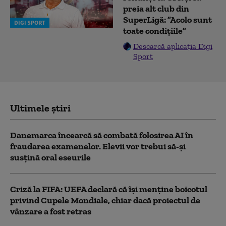
preia alt club din
SuperLigă: ”Acolo sunt
DIGI SPORT
toate condițiile”
Descarcă aplicația Digi
Sport
Ultimele știri
Danemarca încearcă să combată folosirea AI în
fraudarea examenelor. Elevii vor trebui să-şi
susţină oral eseurile
Criză la FIFA: UEFA declară că îşi menţine boicotul
privind Cupele Mondiale, chiar dacă proiectul de
vânzare a fost retras