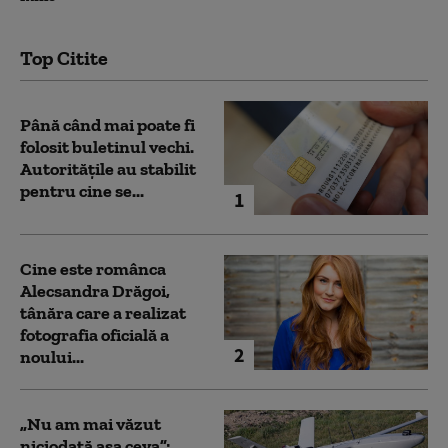
Top Citite
Până când mai poate fi
folosit buletinul vechi.
Autoritățile au stabilit
pentru cine se...
1
Cine este românca
Alecsandra Drăgoi,
tânăra care a realizat
fotografia oficială a
2
noului...
„Nu am mai văzut
niciodată așa ceva”: