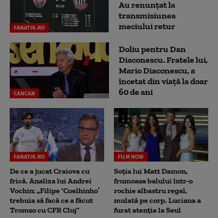
Au renunțat la
transmisiunea
meciului retur
FANATIK.RO
Doliu pentru Dan
Diaconescu. Fratele lui,
Mario Diaconescu, a
încetat din viață la doar
60 de ani
CANCAN
FANATIK.RO
FILM NOW
De ce a jucat Craiova cu
Soția lui Matt Damon,
frică. Analiza lui Andrei
frumoasa balului într-o
Vochin: „Filipe ‘Coelhinho’
rochie albastru regal,
trebuia să facă ce a făcut
mulată pe corp. Luciana a
Tromso cu CFR Cluj”
furat atenția la Seul