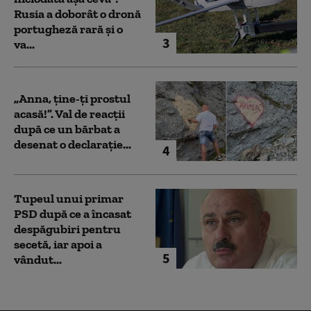
Rusia a doborât o dronă
portugheză rară și o
3
va...
„Anna, ţine-ţi prostul
acasă!”. Val de reacții
după ce un bărbat a
desenat o declarație...
4
Tupeul unui primar
PSD după ce a încasat
despăgubiri pentru
secetă, iar apoi a
5
vândut...