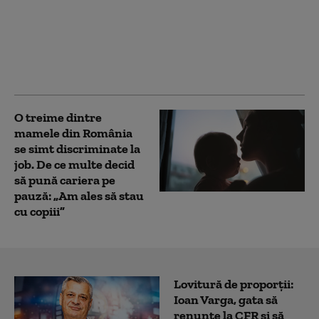
plafonarea adaosului la
alimente îi împinge în
pierdere: „Este o
catastrofă pentru
industria laptelui”
O treime dintre
mamele din România
se simt discriminate la
job. De ce multe decid
să pună cariera pe
pauză: „Am ales să stau
cu copiii”
Lovitură de proporții:
Ioan Varga, gata să
renunțe la CFR și să