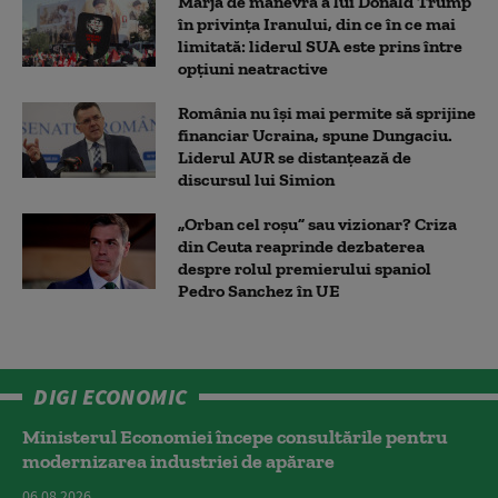
Marja de manevră a lui Donald Trump
în privința Iranului, din ce în ce mai
limitată: liderul SUA este prins între
opțiuni neatractive
România nu își mai permite să sprijine
financiar Ucraina, spune Dungaciu.
Liderul AUR se distanțează de
discursul lui Simion
„Orban cel roșu” sau vizionar? Criza
din Ceuta reaprinde dezbaterea
despre rolul premierului spaniol
Pedro Sanchez în UE
DIGI ECONOMIC
Ministerul Economiei începe consultările pentru
modernizarea industriei de apărare
06.08.2026