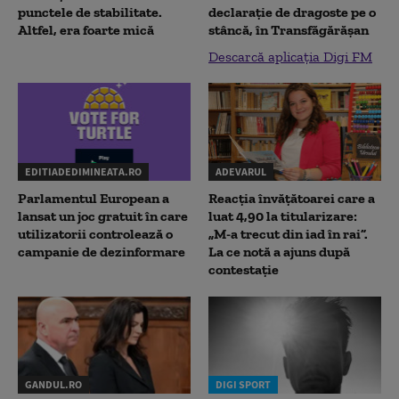
punctele de stabilitate.
declaraţie de dragoste pe o
Altfel, era foarte mică
stâncă, în Transfăgărăşan
Descarcă aplicația Digi FM
EDITIADEDIMINEATA.RO
ADEVARUL
Parlamentul European a
Reacția învățătoarei care a
lansat un joc gratuit în care
luat 4,90 la titularizare:
utilizatorii controlează o
„M-a trecut din iad în rai”.
campanie de dezinformare
La ce notă a ajuns după
contestație
GANDUL.RO
DIGI SPORT