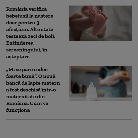
România verifică
bebeluşii la naştere
doar pentru 3
afecţiuni. Alte state
testează zeci de boli.
Extinderea
screeningului, în
așteptare
„Mi se pare o idee
foarte bună”. O nouă
bancă de lapte matern
a fost deschisă într-o
maternitate din
România. Cum va
funcționa
Producătorii
avertizează că