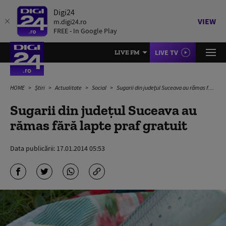
Digi24
VIEW
m.digi24.ro
FREE - In Google Play
LIVE TV
LIVE FM
HOME
Știri
Actualitate
Social
Sugarii din judeţul Suceava au rămas fără lapte praf gratuit
Sugarii din judeţul Suceava au
rămas fără lapte praf gratuit
Data publicării:
17.01.2014 05:53