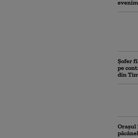
evenime
Scumpir
Vânzări
chiar ș
porție 
Șofer f
pe cont
din Ti
Ce este
asupra 
fondul 
Orașul 
păcănel