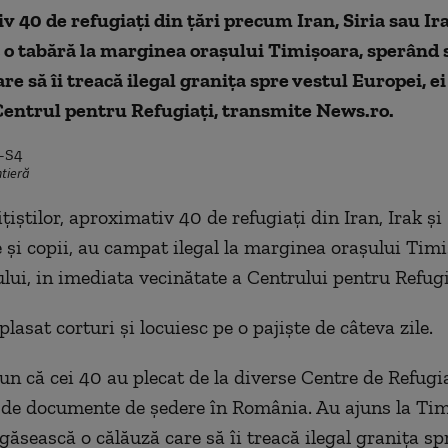
 40 de refugiaţi din ţări precum Iran, Siria sau Ira
 o tabără la marginea oraşului Timişoara, sperând 
are să îi treacă ilegal graniţa spre vestul Europei, ei
Centrul pentru Refugiaţi, transmite News.ro.
ntieră
iţiştilor, aproximativ 40 de refugiaţi din Iran, Irak şi 
e şi copii, au campat ilegal la marginea oraşului Timi
lui, in imediata vecinătate a Centrului pentru Refugi
lasat corturi şi locuiesc pe o pajişte de câteva zile.
pun că cei 40 au plecat de la diverse Centre de Refugia
 de documente de şedere în România. Au ajuns la Tim
găsească o călăuză care să îi treacă ilegal graniţa s