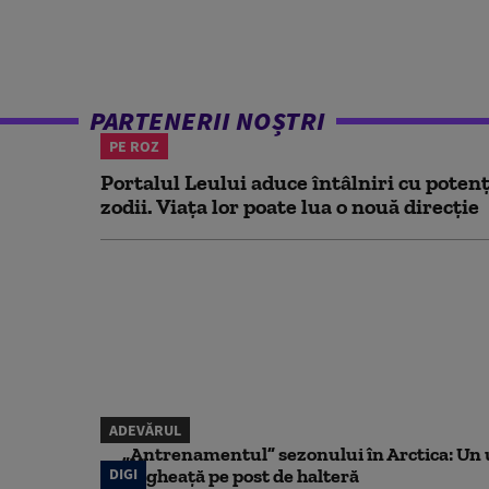
PARTENERII NOȘTRI
PE ROZ
Portalul Leului aduce întâlniri cu potenț
zodii. Viața lor poate lua o nouă direcție
ADEVĂRUL
„Antrenamentul” sezonului în Arctica: Un u
DIGI
de gheață pe post de halteră