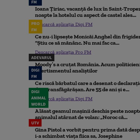
FM
Ioana Țiriac, vacanță de lux în Saint-Tropez
noapte la hotelul cu aspect de castel ales...
PRO
Descarcă aplicația Digi FM
FM
Ce nu-i lipsește Monicăi Anghel din frigider,
“Știu ce să mănânc. Nu mai fac ca...
Descarcă aplicația Pro FM
ADEVARUL
Moody’s a cruțat România. Acum politicienii
DIGI
Avertismentul analiștilor
FM
Ce riscă bărbatul care a desenat o declaraț
din Transfăgărășan. Are 55 de ani și e...
DIGI
ANIMAL
Descarcă aplicația Digi FM
WORLD
A lăsat geamul mașinii deschis peste noapte,
animalul atârnat de volan: „Noroc că...
UTV
Gina Pistol a vorbit pentru prima dată despr
i-a schimbat viața fiica sa, Josephine