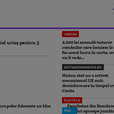
CANCAN
ial uriaș pentru 3
4.000 lei amendă tuturor
românilor care locuiesc la 
fac acest lucru în curte, c
nu îi vede...
EDITIADEDIMINEATA.RO
Niciun stat nu a activat
mecanismul UE anti-
dezinformare în timpul cr
Ceuta
PLAYTECH
rs polar folosește un bloc
Facultatea din România 
DIGI
pierdut aproape jumăta