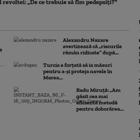
 revoltei: „De ce trebuie să fim pedepsiți?”
Alexandru Nazare
avertizează că „riscurile
e
rămân ridicate” după...
Turcia e forțată să ia măsuri
pentru a-și proteja navele în
Marea...
Radu Miruță: „Am
găsit cea mai
eficientă metodă
pentru doborârea...