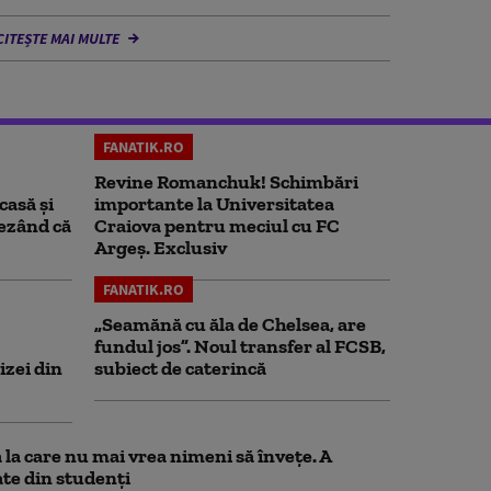
CITEȘTE MAI MULTE
FANATIK.RO
Revine Romanchuk! Schimbări
casă și
importante la Universitatea
rezând că
Craiova pentru meciul cu FC
Argeş. Exclusiv
FANATIK.RO
„Seamănă cu ăla de Chelsea, are
fundul jos”. Noul transfer al FCSB,
izei din
subiect de caterincă
la care nu mai vrea nimeni să înveţe. A
te din studenţi