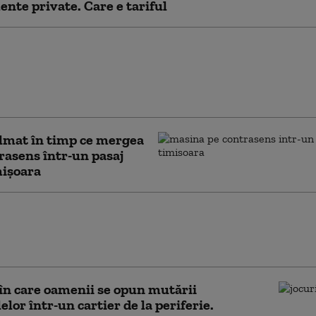
nte private. Care e tariful
ile taie pofta de ieșit în oraș.
le în restaurante au scăzut
i cu 50%: „Clienții împart o
la două farfurii”
ilmat în timp ce mergea
rasens într-un pasaj
mișoara
 „astmul de furtună”. Medicii avertizează
unui fenomen respirator care apare pe
schimbărilor climatice
în care oamenii se opun mutării
elor într-un cartier de la periferie.