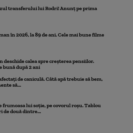
azul transferului lui Rodri! Anunț pe prima
n în 2026, la 89 de ani. Cele mai bune filme
 deschide calea spre creșterea pensiilor.
e bună după 2 ani
 afectați de caniculă. Câtă apă trebuie să bem,
mente să...
 frumoasa lui soție, pe covorul roșu. Tablou
i de două dintre...