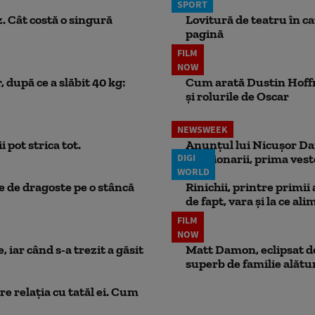
SPORT
. Cât costă o singură
Lovitură de teatru în c
pagină
FILM
NOW
 după ce a slăbit 40 kg:
Cum arată Dustin Hoffma
și rolurile de Oscar
NEWSWEEK
 pot strica tot.
Anunțul lui Nicușor Dan
DIGI
Pensionarii, prima vest
WORLD
ie de dragoste pe o stâncă
Rinichii, printre primii
de fapt, vara și la ce ali
FILM
NOW
 iar când s-a trezit a găsit
Matt Damon, eclipsat de
superb de familie alătur
e relația cu tatăl ei. Cum