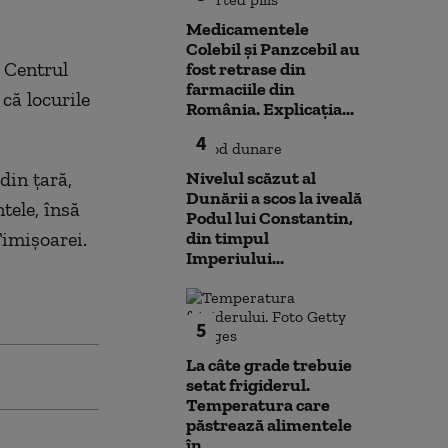
Medicamentele
Colebil și Panzcebil au
a Centrul
fost retrase din
farmaciile din
că locurile
România. Explicația...
4
din ţară,
Nivelul scăzut al
Dunării a scos la iveală
tele, însă
Podul lui Constantin,
Timişoarei.
din timpul
Imperiului...
5
La câte grade trebuie
setat frigiderul.
Temperatura care
păstrează alimentele
în...