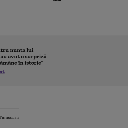
ntru nunta lui
 au avut o surpriză
ămâne în istorie”
ort