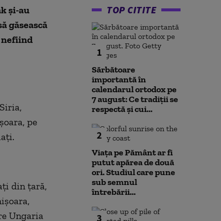
TOP CITITE
k şi-au
să găsească
 nefiind
1
Sărbătoare
importantă în
calendarul ortodox pe
7 august: Ce tradiții se
Siria,
respectă și cui...
şoara, pe
2
aţi.
Viața pe Pământ ar fi
putut apărea de două
ori. Studiul care pune
sub semnul
ţi din ţară,
întrebării...
işoara,
pre Ungaria
3