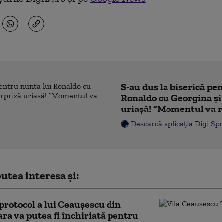
S-au dus la biserică pe
Ronaldo cu Georgina și
uriașă! ”Momentul va r
Descarcă aplicația Digi Sp
utea interesa și:
 protocol a lui Ceauşescu din
ra va putea fi închiriată pentru