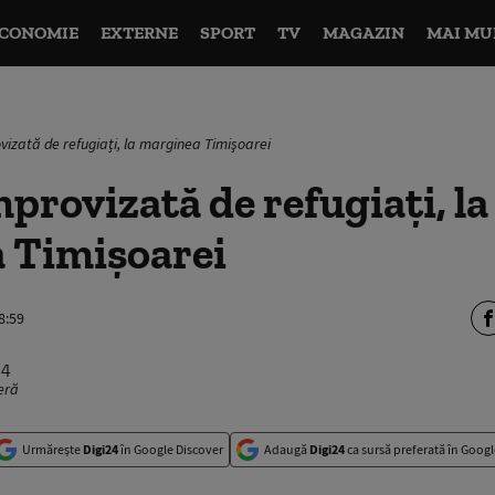
CONOMIE
EXTERNE
SPORT
TV
MAGAZIN
MAI MU
izată de refugiați, la marginea Timişoarei
provizată de refugiați, la
 Timişoarei
8:59
ieră
Urmărește
Digi24
în Google Discover
Adaugă
Digi24
ca sursă preferată în Googl