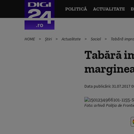
POLITICĂ
ACTUALITATE
E
HOME
Știri
Actualitate
Social
Tabără improv
Tabără im
marginea
Data publicării:
31.07.2017 0
Foto: arhivă Poliția de Front