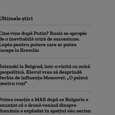
Ultimele știri
Cine vine după Putin? Rusia se apropie
de o inevitabilă criză de succesiune.
Lupta pentru putere care ar putea
începe la Kremlin
Zelenski la Belgrad, într-o vizită cu miză
geopolitică. Kievul vrea să desprindă
Serbia de influența Moscovei: „O palmă
pentru ruși”
Prima reacție a MAE după ce Bulgaria a
anunţat că o dronă venind dinspre
România a explodat în spaţiul său aerian