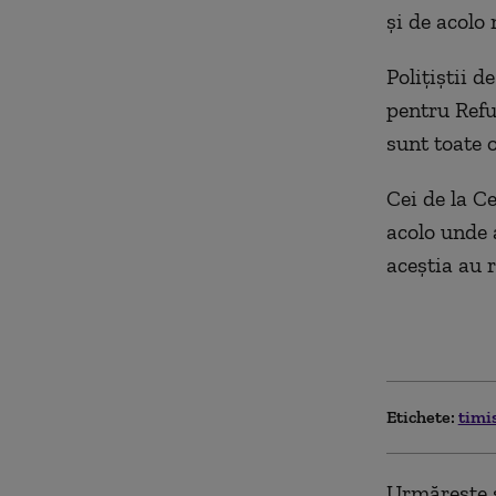
şi de acolo
Poliţiştii d
pentru Refug
sunt toate 
Cei de la Ce
acolo unde a
aceştia au r
Etichete:
timi
Urmărește ș