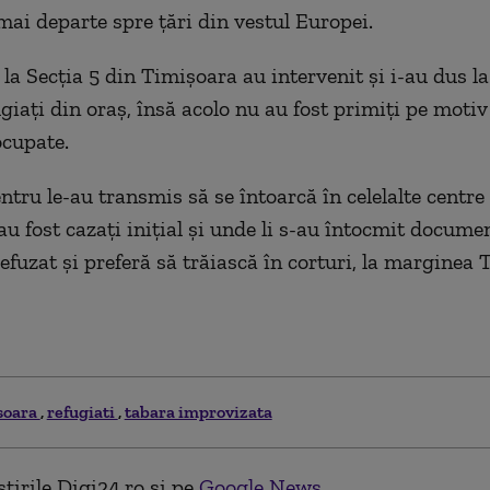
 mai departe spre ţări din vestul Europei.
e la Secţia 5 din Timişoara au intervenit şi i-au dus l
iaţi din oraş, însă acolo nu au fost primiţi pe motiv 
ocupate.
ntru le-au transmis să se întoarcă în celelalte centre 
u fost cazaţi iniţial şi unde li s-au întocmit documen
efuzat şi preferă să trăiască în corturi, la marginea 
soara
refugiati
tabara improvizata
tirile Digi24.ro și pe
Google News