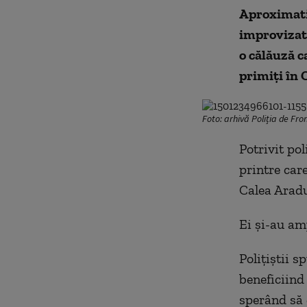
Aproximativ
improvizat
o călăuză c
primiţi în 
Foto: arhivă Poliția de Fro
Potrivit pol
printre car
Calea Aradu
Ei şi-au amp
Poliţiştii s
beneficiind
sperând să 