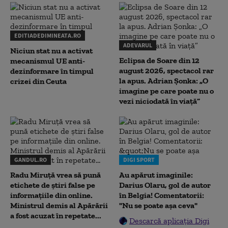
EDITIADEDIMINEATA.RO
ADEVARUL
Niciun stat nu a activat
Eclipsa de Soare din 12
mecanismul UE anti-
august 2026, spectacol rar
dezinformare în timpul
la apus. Adrian Șonka: „O
crizei din Ceuta
imagine pe care poate nu o
vezi niciodată în viață”
GANDUL.RO
DIGI SPORT
Radu Miruţă vrea să pună
Au apărut imaginile:
etichete de știri false pe
Darius Olaru, gol de autor
informațiile din online.
în Belgia! Comentatorii:
Ministrul demis al Apărării
"Nu se poate așa ceva"
a fost acuzat în repetate...
Descarcă aplicația Digi