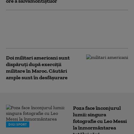
ore a salvamontiştilor
Președintele polonez Karol
Nawrocki a vizitat sanctuarul
urșilor de la Zărnești și a adoptat
simbolic un urs brun
Doi militari americani sunt
dispăruți după exerciții
militare în Maroc. Căutări
ample sunt în desfășurare
Poza face înconjurul
lumii: singura
fotografie cu Leo Messi
DIGI SPORT
la înmormântarea