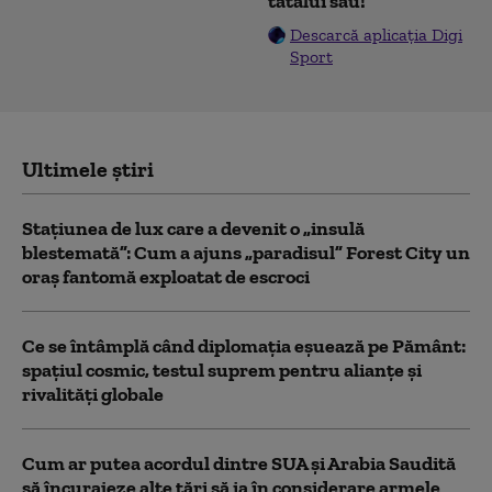
tatălui său!
Descarcă aplicația Digi
Sport
Ultimele știri
Stațiunea de lux care a devenit o „insulă
blestemată”: Cum a ajuns „paradisul” Forest City un
oraș fantomă exploatat de escroci
Ce se întâmplă când diplomația eșuează pe Pământ:
spațiul cosmic, testul suprem pentru alianțe și
rivalități globale
Cum ar putea acordul dintre SUA și Arabia Saudită
să încurajeze alte țări să ia în considerare armele