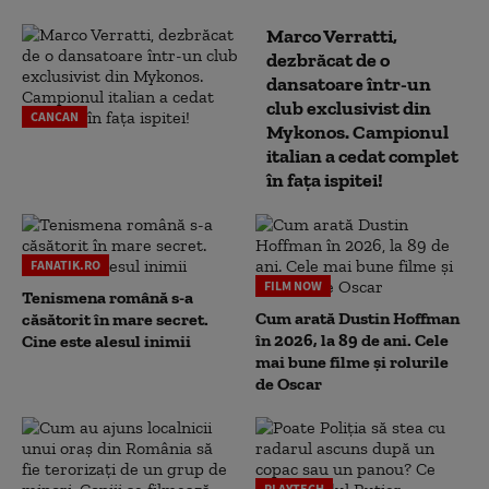
Marco Verratti,
dezbrăcat de o
dansatoare într-un
club exclusivist din
CANCAN
Mykonos. Campionul
italian a cedat complet
în fața ispitei!
FANATIK.RO
FILM NOW
Tenismena română s-a
Cum arată Dustin Hoffman
căsătorit în mare secret.
în 2026, la 89 de ani. Cele
Cine este alesul inimii
mai bune filme și rolurile
de Oscar
PLAYTECH