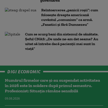
guvernarea
Reîntoarcerea „panicii roșii”: cum
folosește dreapta americană
cuvântul „comunism” ca armă.
„Fanatici și fără Dumnezeu”
Cum se scurg bani din sistemul de sănătate.
Șeful CNAS: „De unde ne-am dat seama? Au
uitat să întrebe dacă pacienții mai sunt în
viață”
DIGI ECONOMIC
Numărul firmelor care și-au suspendat activitatea
în 2026 este în scădere după primul semestru.
Profesionist: Situația rămâne sensibilă
09.08.2026