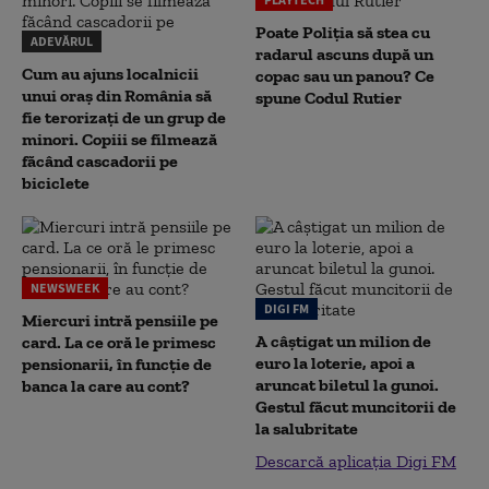
Poate Poliția să stea cu
ADEVĂRUL
radarul ascuns după un
Cum au ajuns localnicii
copac sau un panou? Ce
unui oraș din România să
spune Codul Rutier
fie terorizați de un grup de
minori. Copiii se filmează
făcând cascadorii pe
biciclete
NEWSWEEK
DIGI FM
Miercuri intră pensiile pe
A câștigat un milion de
card. La ce oră le primesc
euro la loterie, apoi a
pensionarii, în funcție de
aruncat biletul la gunoi.
banca la care au cont?
Gestul făcut muncitorii de
la salubritate
Descarcă aplicația Digi FM