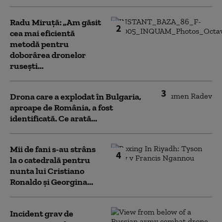
Radu Miruță: „Am găsit
2
cea mai eficientă
metodă pentru
doborârea dronelor
rusești...
3
Drona care a explodat în Bulgaria,
aproape de România, a fost
identificată. Ce arată...
Mii de fani s-au strâns
4
la o catedrală pentru
nunta lui Cristiano
Ronaldo şi Georgina...
Incident grav de