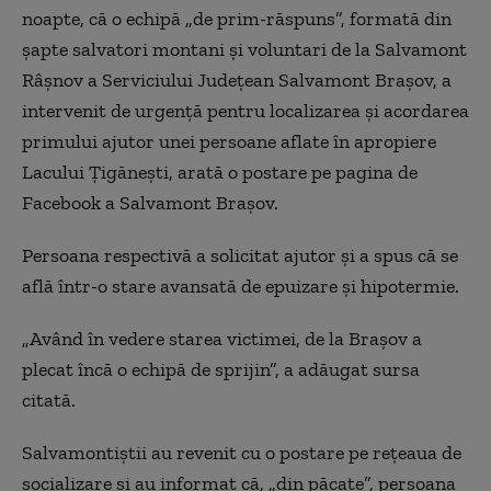
noapte, că o echipă „de prim-răspuns”, formată din
şapte salvatori montani şi voluntari de la Salvamont
Râşnov a Serviciului Judeţean Salvamont Braşov, a
intervenit de urgenţă pentru localizarea şi acordarea
primului ajutor unei persoane aflate în apropiere
Lacului Ţigăneşti, arată o postare pe pagina de
Facebook a Salvamont Brașov.
Persoana respectivă a solicitat ajutor și a spus că se
află într-o stare avansată de epuizare şi hipotermie.
„Având în vedere starea victimei, de la Braşov a
plecat încă o echipă de sprijin”, a adăugat sursa
citată.
Salvamontiştii au revenit cu o postare pe rețeaua de
socializare și au informat că, „din păcate”, persoana