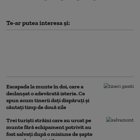
Te-ar putea interesa și:
Patru urși orfani din Zărnești,
adoptați în Franța. Povestea
emoționantă a primilor
„emigranți” ai speciei din
România
Escapada la munte în doi, care a
declanșat o adevărată isterie. Ce
spun acum tinerii dați dispăruți și
căutați timp de două zile
Trei turişti străini care au urcat pe
munte fără echipament potrivit au
fost salvaţi după o misiune de șapte