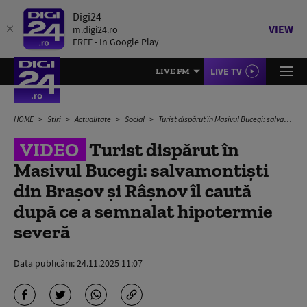
Digi24
VIEW
m.digi24.ro
FREE - In Google Play
LIVE TV
LIVE FM
HOME
Știri
Actualitate
Social
Turist dispărut în Masivul Bucegi: salvamontiști din Brașov și Râșnov îl caută după ce a semnalat hipotermie severă
VIDEO
Turist dispărut în
Masivul Bucegi: salvamontiști
din Brașov și Râșnov îl caută
după ce a semnalat hipotermie
severă
Data publicării:
24.11.2025 11:07