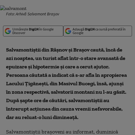
Foto: Arhivă Salvamont Brașov
Urmărește
Digi24
în Google
Adaugă
Digi24
ca sursă preferată în
Discover
Google
Salvamontiștii din Râșnov și Brașov caută, încă de
azi noaptea, un turist aflat într-o stare avansată de
epuizare şi hipotermie şi care a cerut ajutor.
Persoana căutată a indicat că s-ar afla în apropierea
Lacului Ţigăneşti, din Masivul Bucegi, însă, ajunşi
în zona respectivă, salvatorii montani nu l-au găsit.
După şapte ore de căutări, salvamontiştii au
întrerupt acţiunea din cauza vremii nefavorabile,
dar au reluat-o luni dimineaţă.
Salvamontiştii braşoveni au informat, duminică