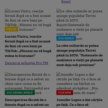
Sport
PRO FM
Lucian Viziru, reacție
DIGI WORLD
fermă după ce a fost acuzat
La câte miliarde ar putea
de fani că cere bani pe
ajunge populația Terrei
TikTok: „Nimeni nu vă bagă
până în 2070. "Sistemele de
mâna în buzunar!”
susținere a vieții pe planetă
Descarcă aplicația Pro FM
sunt deja sub presiune"
DIGI ANIMAL WORLD
FILM NOW
Descoperirea făcută de o
Jennifer Lopez a dat cărțile
femeie după ce a salvat un
pe față. Ce o face să