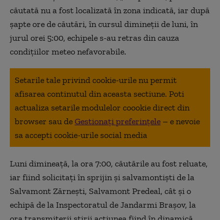
căutată nu a fost localizată în zona indicată, iar după
şapte ore de căutări, în cursul dimineţii de luni, în
jurul orei 5:00, echipele s-au retras din cauza
condiţiilor meteo nefavorabile.
Setarile tale privind cookie-urile nu permit
afisarea continutul din aceasta sectiune. Poti
actualiza setarile modulelor coookie direct din
browser sau de
Gestionați preferințele
– e nevoie
sa accepti cookie-urile social media
Luni dimineaţă, la ora 7:00, căutările au fost reluate,
iar fiind solicitați în sprijin și salvamontişti de la
Salvamont Zărneşti, Salvamont Predeal, cât şi o
echipă de la Inspectoratul de Jandarmi Braşov, la
ora transmiterii știrii acţiunea fiind în dinamică.