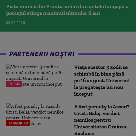
Piața muncii din Franța suferă la capitolul angajări.
Șomajul atinge maximul ultimilor 6 ani
09.08.2026
PARTENERII NOȘTRI
Viața acestor 3 zodii se
schimbă în bine până
pe 16 august. Universul
PE ROZ
le pregătește un nou
început
A fost penalty la Assad?
Cristi Balaj, verdict
nemilos pentru
FANATIK.RO
Universitatea Craiova.
Exclusiv