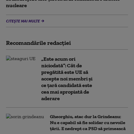
nucleare
CITEȘTE MAI MULTE
Recomandările redacţiei
„Este acum ori
niciodată”: Cât de
pregătită este UE să
accepte noi membri și
ce țară candidată este
cea mai apropiată de
aderare
Gheorghiu, atac dur la Grindeanu:
Nu e capabil să fie solidar cu nevoile
țării. E nedrept ca PSD să primească