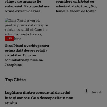
câine care urma sa fie
considere un bărbat cu
eutanasiat. Patrupedul are
adevărat atrăgător: „Noi,
o rasă extrem de rară
femeile, facem de toate”
UTV
Gina Pistol a vorbit pentru
prima dată despre relația
cu tatăl ei. Cum i-a
schimbat viața fiica sa,
Josephine
Top Citite
1
Legătura dintre consumul de ardei
iute și cancer. Ce a descoperit un nou
studiu