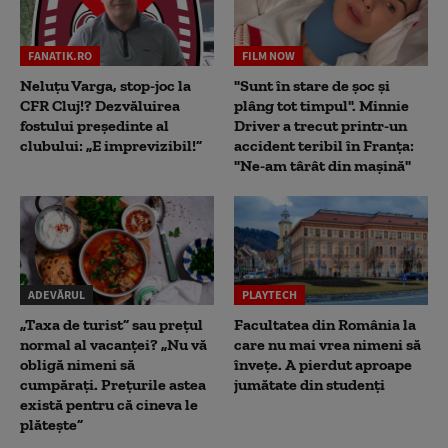
FANATIK.RO
FILM NOW
Neluțu Varga, stop-joc la
"Sunt în stare de șoc și
CFR Cluj!? Dezvăluirea
plâng tot timpul". Minnie
fostului președinte al
Driver a trecut printr-un
clubului: „E imprevizibil!”
accident teribil în Franța:
"Ne-am târât din mașină"
ADEVĂRUL
PLAYTECH
„Taxa de turist” sau prețul
Facultatea din România la
normal al vacanței? „Nu vă
care nu mai vrea nimeni să
obligă nimeni să
înveţe. A pierdut aproape
cumpărați. Prețurile astea
jumătate din studenţi
există pentru că cineva le
plătește”