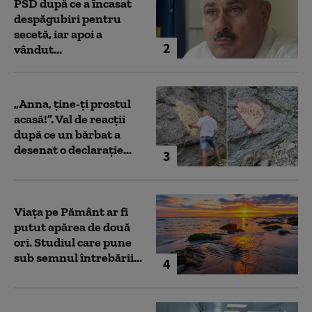
PSD după ce a încasat
despăgubiri pentru
secetă, iar apoi a
2
vândut...
„Anna, ţine-ţi prostul
acasă!”. Val de reacții
după ce un bărbat a
desenat o declarație...
3
Viața pe Pământ ar fi
putut apărea de două
ori. Studiul care pune
sub semnul întrebării...
4