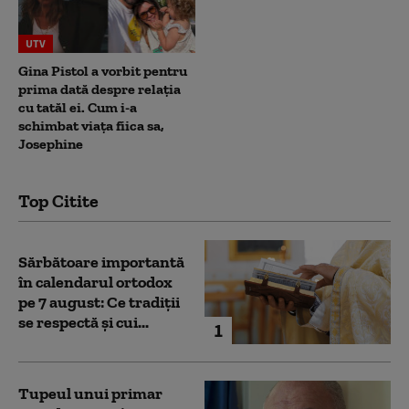
UTV
Gina Pistol a vorbit pentru
prima dată despre relația
cu tatăl ei. Cum i-a
schimbat viața fiica sa,
Josephine
Top Citite
Sărbătoare importantă
în calendarul ortodox
pe 7 august: Ce tradiții
se respectă și cui...
1
Tupeul unui primar