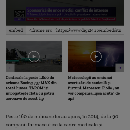
0
embed
seconds
of
2
minutes,
24
seconds
Controale la peste 1.800 de
Meteorologii au emis noi
avioane Boeing 737 MAX din
avertizări de caniculă și
toată lumea. TAROM își
furtuni. Mateescu: Ploile „nu
îmbogățește flota cu patru
vor compensa lipsa acută” de
aeronave de acest tip
apă
Peste 160 de milioane lei au ajuns, în 2014, de la 90
companii farmaceutice la cadre medicale și