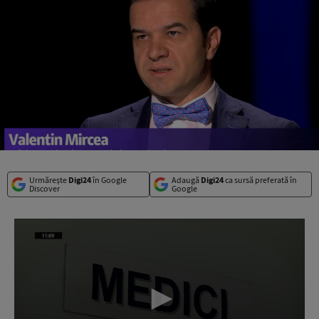
Urmărește
Digi24
în Google
Adaugă
Digi24
ca sursă preferată în
Discover
Google