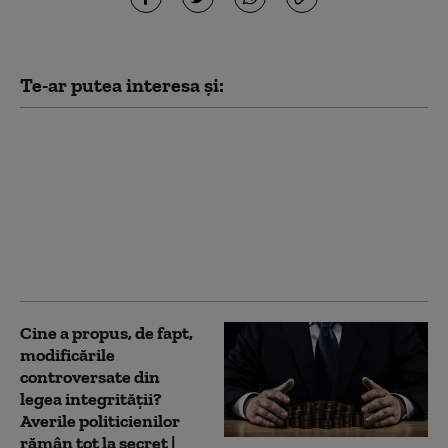
Te-ar putea interesa și:
Legea integrității,
motiv de scandal în
Parlament. PSD:
„Mascaradă
constituțională”. USR:
„De ce? Pentru că sună
Lia?”
Cine a propus, de fapt,
modificările
controversate din
legea integrității?
Averile politicienilor
rămân tot la secret |