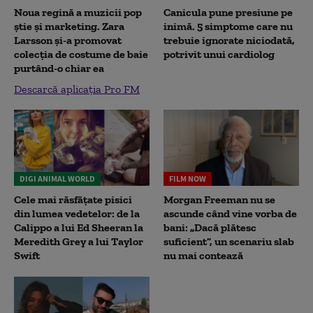
Noua regină a muzicii pop
Canicula pune presiune pe
știe și marketing. Zara
inimă. 5 simptome care nu
Larsson și-a promovat
trebuie ignorate niciodată,
colecția de costume de baie
potrivit unui cardiolog
purtând-o chiar ea
Descarcă aplicația Pro FM
DIGI ANIMAL WORLD
FILM NOW
Cele mai răsfățate pisici
Morgan Freeman nu se
din lumea vedetelor: de la
ascunde când vine vorba de
Calippo a lui Ed Sheeran la
bani: „Dacă plătesc
Meredith Grey a lui Taylor
suficient”, un scenariu slab
Swift
nu mai contează