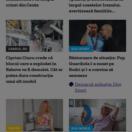
crizei din Ceuta
largul coastelor Iranului,
avertizează familiile...
GANDUL.RO
DIGI SPORT
Ciprian Ciucu crede că
Răsturnare de situație: Pep
blocul care a explodat în
Guardiola l-a sunat pe
Rahova va fi demolat. Cât ar
Rodri și l-a convins să
putea dura construcția
semneze
unui alt imobil
Descarcă aplicația Digi
Sport
PRO FM
DIGI WORLD