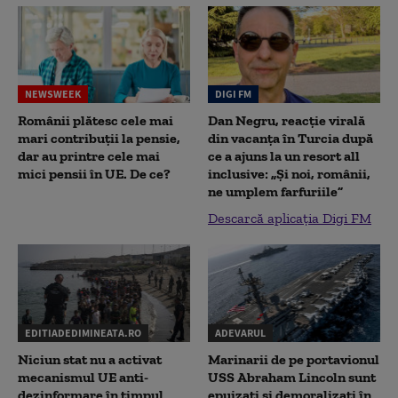
NEWSWEEK
DIGI FM
Românii plătesc cele mai
Dan Negru, reacție virală
mari contribuții la pensie,
din vacanța în Turcia după
dar au printre cele mai
ce a ajuns la un resort all
mici pensii în UE. De ce?
inclusive: „Și noi, românii,
ne umplem farfuriile”
Descarcă aplicația Digi FM
EDITIADEDIMINEATA.RO
ADEVARUL
Niciun stat nu a activat
Marinarii de pe portavionul
mecanismul UE anti-
USS Abraham Lincoln sunt
dezinformare în timpul
epuizați și demoralizați în