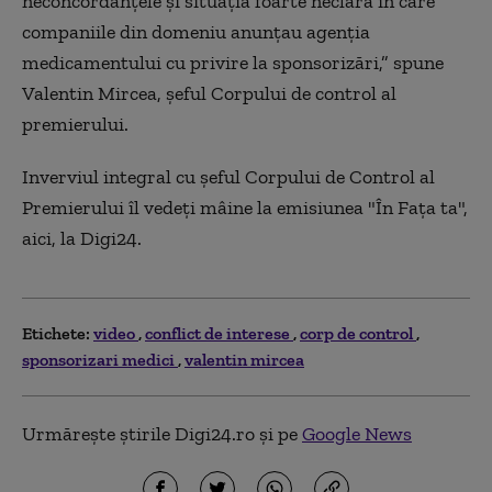
neconcordanțele și situația foarte neclară în care
companiile din domeniu anunțau agenția
medicamentului cu privire la sponsorizări,”
spune
Valentin Mircea, şeful Corpului de control al
premierului.
Inverviul integral cu şeful Corpului de Control al
Premierului îl vedeţi mâine la emisiunea "În Faţa ta",
aici, la Digi24.
Etichete:
video
conflict de interese
corp de control
sponsorizari medici
valentin mircea
Urmărește știrile Digi24.ro și pe
Google News