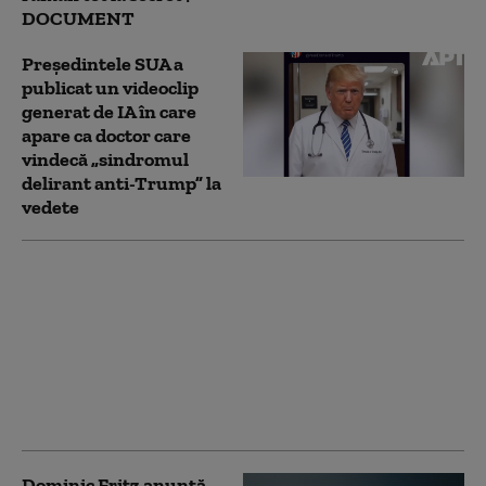
DOCUMENT
Preşedintele SUA a
publicat un videoclip
generat de IA în care
apare ca doctor care
vindecă „sindromul
delirant anti-Trump” la
vedete
Dominic Fritz, despre
sentinţa în cazul
conflictului său de
interese: Statul român
poate fi somat la CEDO
să revizuiască
sancţiunea
Dominic Fritz anunță