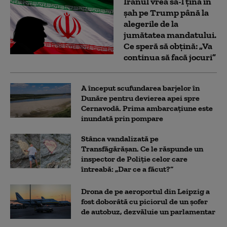
Iranul vrea să-l țină în
șah pe Trump până la
alegerile de la
jumătatea mandatului.
Ce speră să obțină: „Va
continua să facă jocuri”
A început scufundarea barjelor în
Dunăre pentru devierea apei spre
Cernavodă. Prima ambarcațiune este
inundată prin pompare
Stânca vandalizată pe
Transfăgărășan. Ce le răspunde un
inspector de Poliție celor care
întreabă: „Dar ce a făcut?”
Drona de pe aeroportul din Leipzig a
fost doborâtă cu piciorul de un şofer
de autobuz, dezvăluie un parlamentar