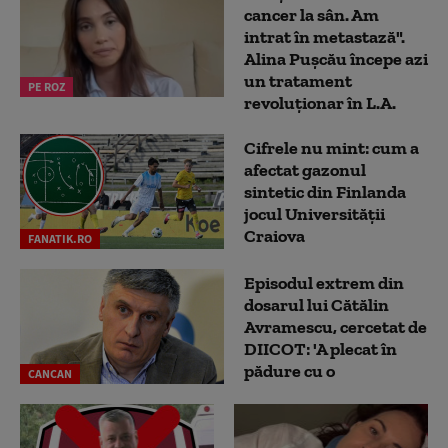
cancer la sân. Am
intrat în metastază".
Alina Pușcău începe azi
un tratament
PE ROZ
revoluționar în L.A.
Cifrele nu mint: cum a
afectat gazonul
sintetic din Finlanda
jocul Universității
Craiova
FANATIK.RO
Episodul extrem din
dosarul lui Cătălin
Avramescu, cercetat de
DIICOT: 'A plecat în
pădure cu o
CANCAN