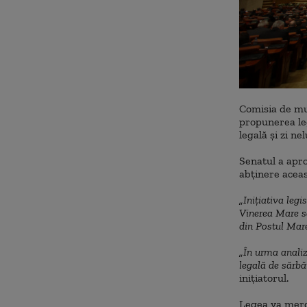
Comisia de mu
propunerea le
legală şi zi ne
Senatul a apro
abţinere aceas
„Iniţiativa legi
Vinerea Mare sau
din Postul Mar
„În urma analiz
legală de sărbăt
iniţiatorul.
Legea va merg