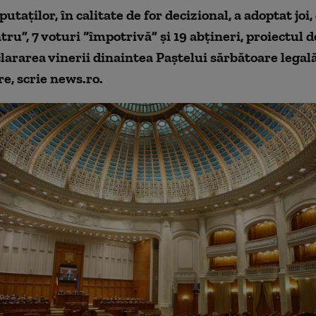
taţilor, în calitate de for decizional, a adoptat joi,
tru”, 7 voturi “împotrivă” şi 19 abţineri, proiectul d
lararea vinerii dinaintea Paştelui sărbătoare legală 
e, scrie news.ro.