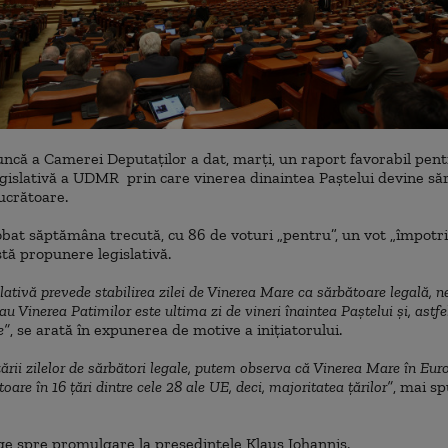
ncă a Camerei Deputaţilor a dat, marţi, un raport favorabil pen
gislativă a UDMR prin care vinerea dinaintea Paştelui devine să
lucrătoare.
bat săptămâna trecută, cu 86 de voturi „pentru”, un vot „împotri
tă propunere legislativă.
slativă prevede stabilirea zilei de Vinerea Mare ca sărbătoare legală, n
 Vinerea Patimilor este ultima zi de vineri înaintea Paştelui şi, astfel
e”
, se arată în expunerea de motive a iniţiatorului.
ării zilelor de sărbători legale, putem observa că Vinerea Mare în Euro
oare în 16 ţări dintre cele 28 ale UE, deci, majoritatea ţărilor”
, mai s
e spre promulgare la preşedintele Klaus Iohannis.