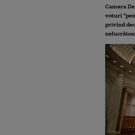
Camera Depu
voturi “pen
privind dec
nelucrătoar