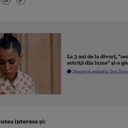
La 3 ani de la divorț, "
actriță din lume" și-a gă
Descarcă aplicația Digi Spor
utea interesa și: