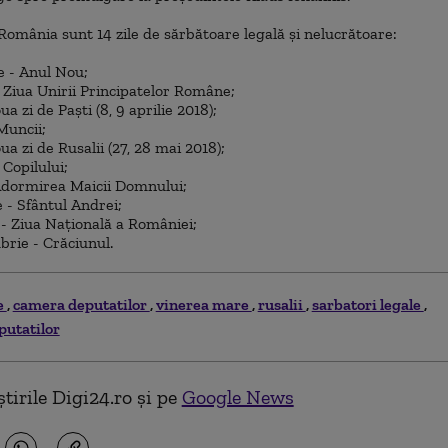
 România sunt 14 zile de sărbătoare legală şi nelucrătoare:
ie - Anul Nou;
- Ziua Unirii Principatelor Române;
ua zi de Paşti (8, 9 aprilie 2018);
Muncii;
ua zi de Rusalii (27, 28 mai 2018);
 Copilului;
 Adormirea Maicii Domnului;
 - Sfântul Andrei;
- Ziua Naţională a României;
brie - Crăciunul.
e
camera deputatilor
vinerea mare
rusalii
sarbatori legale
putatilor
tirile Digi24.ro și pe
Google News