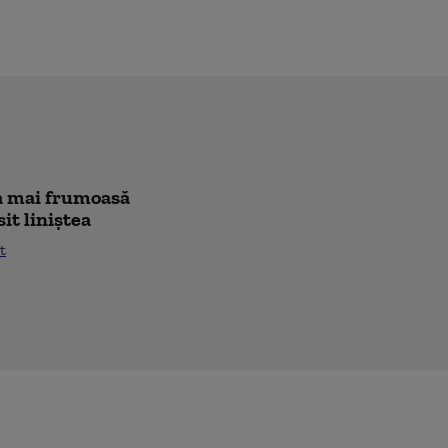
cea mai frumoasă
sit liniștea
t