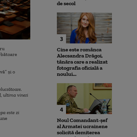
de secol
3
tru
Cine este românca
rbătoare
Alecsandra Drăgoi,
tânăra care a realizat
fotografia oficială a
vă” şi o
noului...
elucrătoare.
, ultima vineri
4
pa este zi
pune
Noul Comandant-șef
al Armatei ucrainene
solicită demiterea