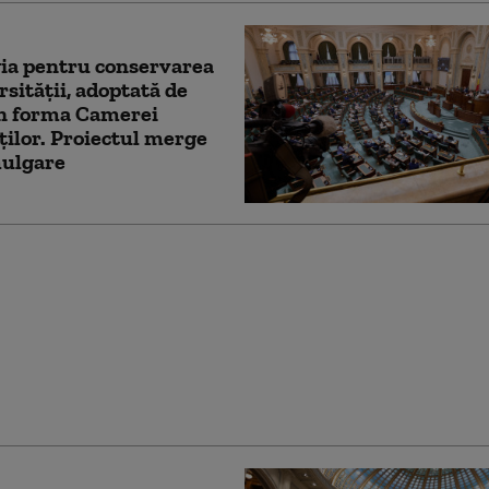
ia pentru conservarea
rsității, adoptată de
în forma Camerei
ilor. Proiectul merge
mulgare
ia naţională pentru
area biodiversităţii,
tă de Camera
ilor. Proiectul merge
 în Senat