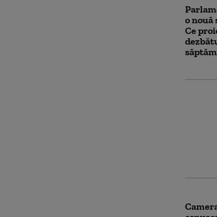
Parlame
o nouă 
Ce proi
dezbătu
săptăm
Grinde
Parlame
pentru 
medalia
Bărbos
Camera
convoca