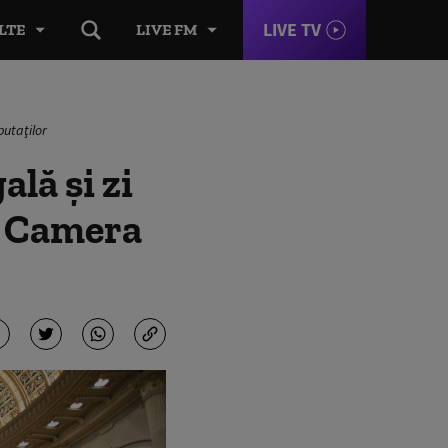
LIVE TV
LTE
LIVE FM
putaţilor
lă şi zi
e Camera