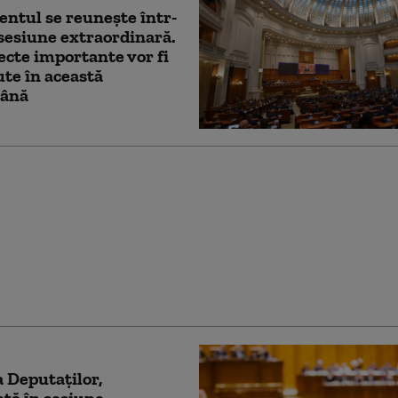
ntul se reunește într-
sesiune extraordinară.
ecte importante vor fi
te în această
ână
anu anunță că
ntul a găsit bani
procesul legat de
 olimpică a Anei Maria
u
 Deputaților,
tă în sesiune