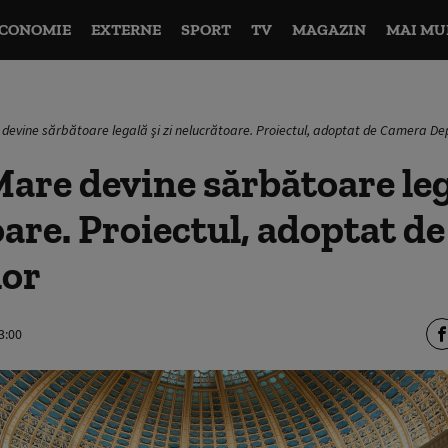
CONOMIE
EXTERNE
SPORT
TV
MAGAZIN
MAI MU
devine sărbătoare legală şi zi nelucrătoare. Proiectul, adoptat de Camera De
are devine sărbătoare lega
are. Proiectul, adoptat d
lor
3:00