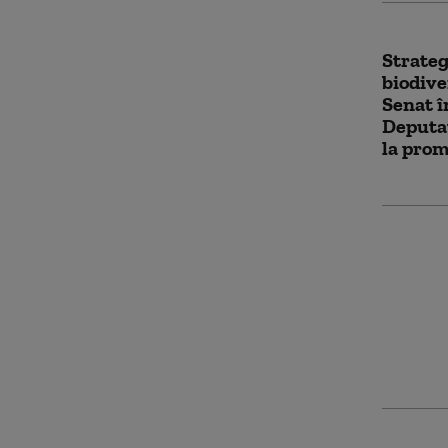
Strateg
biodive
Senat 
Deputaț
la pro
Strateg
conserv
adopta
Deputaț
din nou