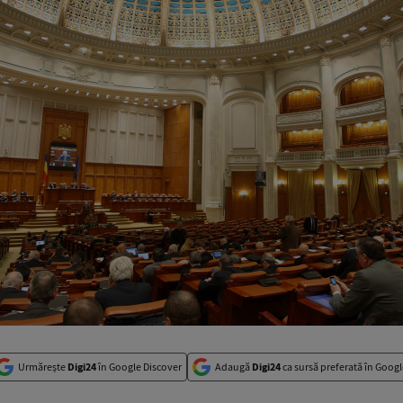
Urmărește
Digi24
în Google Discover
Adaugă
Digi24
ca sursă preferată în Googl