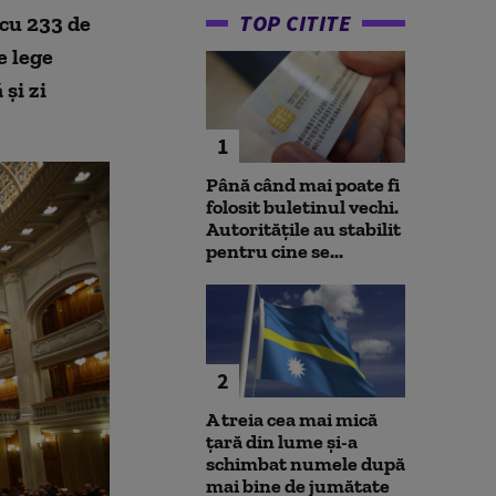
TOP CITITE
 cu 233 de
e lege
şi zi
1
Până când mai poate fi
folosit buletinul vechi.
Autoritățile au stabilit
pentru cine se...
2
A treia cea mai mică
țară din lume și-a
schimbat numele după
mai bine de jumătate