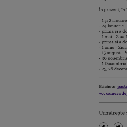
În prezent, în
- 1 şi 2 ianuar
- 24 ianuarie 
- prima şi a do
- 1 mai - Ziua 
- prima şi a do
- 1 iunie - Ziua
- 15 august -
- 30 noiembrie
- 1 Decembrie 
- 25, 26 decem
Etichete:
past
vot camera de
Urmărește ș