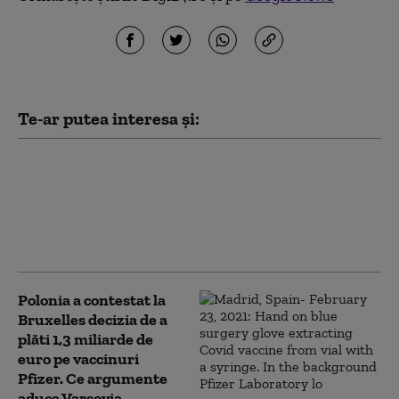
Te-ar putea interesa și:
Patru foraje ilegale
alimentau o baltă privată în
plină criză de apă în Arad.
Garda de Mediu a aplicat o
amendă de 15.000 de lei
Polonia a contestat la
Bruxelles decizia de a
plăti 1,3 miliarde de
euro pe vaccinuri
Pfizer. Ce argumente
aduce Varșovia