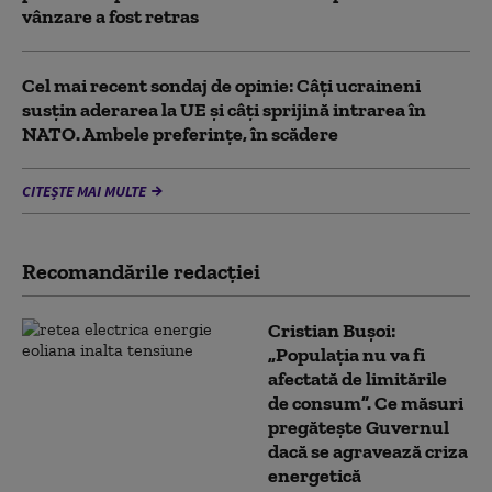
vânzare a fost retras
Cel mai recent sondaj de opinie: Câți ucraineni
susțin aderarea la UE și câți sprijină intrarea în
NATO. Ambele preferințe, în scădere
CITEȘTE MAI MULTE
Recomandările redacţiei
Cristian Bușoi:
„Populația nu va fi
afectată de limitările
de consum”. Ce măsuri
pregătește Guvernul
dacă se agravează criza
energetică