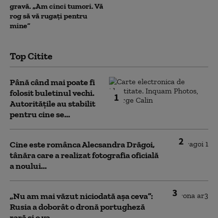
gravă. „Am cinci tumori. Vă
rog să vă rugați pentru
mine”
Top Citite
Până când mai poate fi
folosit buletinul vechi.
1
Autoritățile au stabilit
pentru cine se...
2
Cine este românca Alecsandra Drăgoi,
tânăra care a realizat fotografia oficială
a noului...
3
„Nu am mai văzut niciodată așa ceva”:
Rusia a doborât o dronă portugheză
rară și o va...