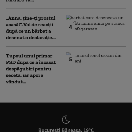
„Anna, ţine-ţi prostul
acasă!”. Val de reacții
4
după ce un bărbat a
desenat o declarație...
Tupeul unui primar
5
PSD după ce a încasat
despăgubiri pentru
secetă, iar apoi a
vândut...
București Băneasa, 19°C