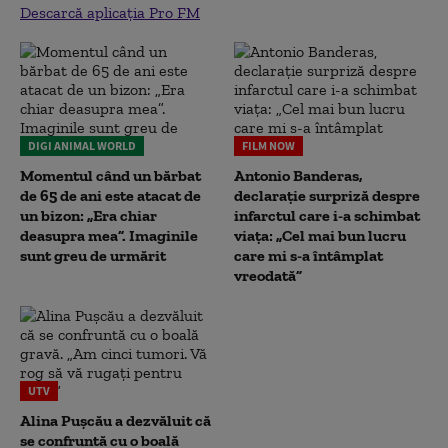
Descarcă aplicația Pro FM
DIGI ANIMAL WORLD
FILM NOW
Momentul când un bărbat
Antonio Banderas,
de 65 de ani este atacat de
declarație surpriză despre
un bizon: „Era chiar
infarctul care i-a schimbat
deasupra mea”. Imaginile
viața: „Cel mai bun lucru
sunt greu de urmărit
care mi s-a întâmplat
vreodată”
UTV
Alina Pușcău a dezvăluit că
se confruntă cu o boală