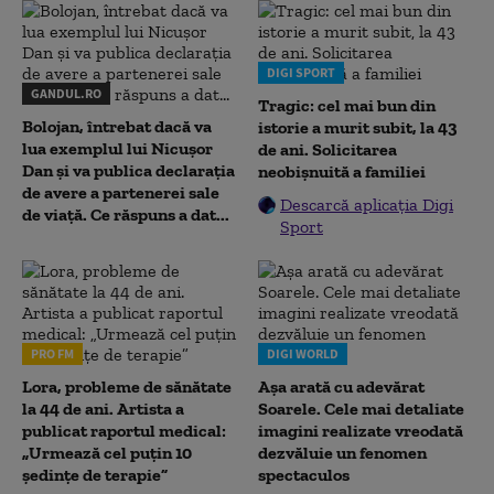
DIGI SPORT
GANDUL.RO
Tragic: cel mai bun din
Bolojan, întrebat dacă va
istorie a murit subit, la 43
lua exemplul lui Nicușor
de ani. Solicitarea
Dan și va publica declarația
neobișnuită a familiei
de avere a partenerei sale
Descarcă aplicația Digi
de viață. Ce răspuns a dat...
Sport
PRO FM
DIGI WORLD
Lora, probleme de sănătate
Așa arată cu adevărat
la 44 de ani. Artista a
Soarele. Cele mai detaliate
publicat raportul medical:
imagini realizate vreodată
„Urmează cel puțin 10
dezvăluie un fenomen
ședințe de terapie”
spectaculos