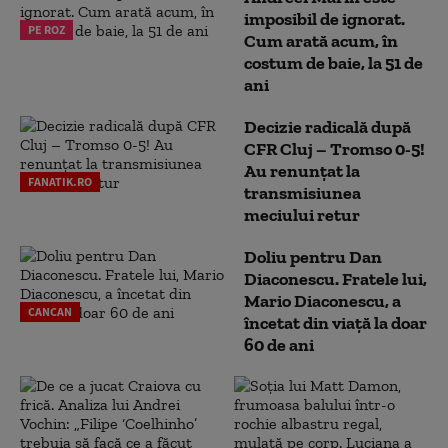
imposibil de ignorat.
PE ROZ
Cum arată acum, în
costum de baie, la 51 de
ani
Decizie radicală după
CFR Cluj – Tromso 0-5!
Au renunțat la
FANATIK.RO
transmisiunea
meciului retur
Doliu pentru Dan
Diaconescu. Fratele lui,
Mario Diaconescu, a
CANCAN
încetat din viață la doar
60 de ani