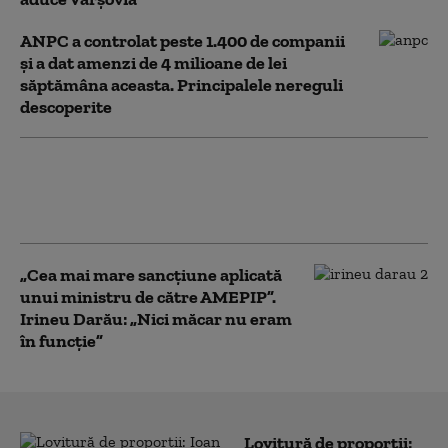
ANPC a controlat peste 1.400 de companii
și a dat amenzi de 4 milioane de lei
săptămâna aceasta. Principalele nereguli
descoperite
Depășiri ilegale surprinse din
elicopter, pe DN1. Ce amendă a
primit șoferul unui bolid de lux
„Cea mai mare sancțiune aplicată
unui ministru de către AMEPIP”.
Irineu Darău: „Nici măcar nu eram
în funcție”
Lovitură de proporții: