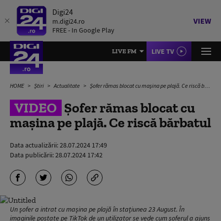
Digi24
VIEW
m.digi24.ro
FREE - In Google Play
LIVE TV
LIVE FM
HOME
Știri
Actualitate
Șofer rămas blocat cu mașina pe plajă. Ce riscă bărbatul
VIDEO
Șofer rămas blocat cu
mașina pe plajă. Ce riscă bărbatul
Data actualizării:
28.07.2024 17:49
Data publicării:
28.07.2024 17:42
Un șofer a intrat cu mașina pe plajă în stațiunea 23 August. În
imaginile postate pe TikTok de un utilizator se vede cum șoferul a ajuns