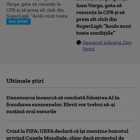
Ioan Varga, gata să
renunțe la CFR și să
preia alt club din
DIGI SPORT
SuperLigă: ”Acolo sunt
toate condițiile”
Descarcă aplicația Digi
Sport
Ultimele știri
Danemarca încearcă să combată folosirea AI în
fraudarea examenelor. Elevii vor trebui să-şi
susţină oral eseurile
Criză la FIFA: UEFA declară că îşi menţine boicotul
privind Cupele Mondiale, chiar dacă proiectul de