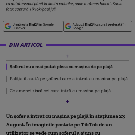
cu autoturismul până la limita valurilor, unde a rămas blocat. Sursa
foto: captură TikTok/paul.jull
Urmărește
Digi24
în Google
Adaugă
Digi24
ca sursă preferată în
Discover
Google
DIN ARTICOL
Șoferul nu a mai putut pleca cu mașina de pe plajă
Poliția îl caută pe șoferul care a intrat cu mașina pe plajă
Ce amenzi riscă cei care intră cu mașina pe plajă
Un șofer a intrat cu mașina pe plajă în stațiunea 23
August. În imaginile postate pe TikTok de un
utilizator se vede cum șoferul a ajuns cu