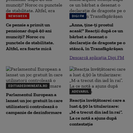
NEWSWEEK
DIGI FM
Ce pensie a primit un
„Anna, ţine-ţi prostul
pensionar după 40 ani
acasă!" Reacţii după ce un
munciți? Noroc cu
bărbat a desenat o
punctele de stabilitate.
declaraţie de dragoste pe o
Altfel, era foarte mică
stâncă, în Transfăgărăşan
Descarcă aplicația Digi FM
EDITIADEDIMINEATA.RO
ADEVARUL
Parlamentul European a
Reacția învățătoarei care a
lansat un joc gratuit în care
luat 4,90 la titularizare:
utilizatorii controlează o
„M-a trecut din iad în rai”.
campanie de dezinformare
La ce notă a ajuns după
contestație