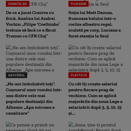
FANATIK.RO
FILM NOW
De ce a jucat Craiova cu
Soția lui Matt Damon,
frică. Analiza lui Andrei
frumoasa balului într-o
Vochin: „Filipe ‘Coelhinho’
rochie albastru regal,
trebuia să facă ce a făcut
mulată pe corp. Luciana a
Tromso cu CFR Cluj”
furat atenția la Seul
ADEVĂRUL
PLAYTECH
„Ne-am îmbolnăvit toți”.
Cu cât îți crește salariul
Coșmarul unor români într-
pentru fiecare prag de
una dintre cele mai
vechime. Cum se aplică
populare destinații din
majorările din noua Lege a
Albania: „Apa mirosea a
salarizării după 3, 5, 10, 15
canalizare”
și...