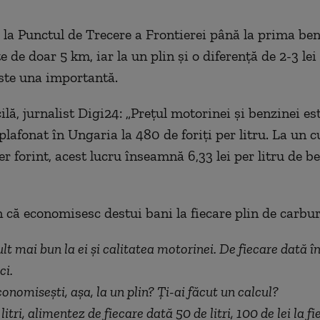
 la Punctul de Trecere a Frontierei până la prima ben
 de doar 5 km, iar la un plin și o diferență de 2-3 lei 
ste una importantă.
lă, jurnalist Digi24: „Prețul motorinei și benzinei est
lafonat în Ungaria la 480 de foriți per litru. La un c
er forint, acest lucru înseamnă 6,33 lei per litru de b
n că economisesc destui bani la fiecare plin de carbu
ult mai bun la ei și calitatea motorinei. De fiecare dată î
ci.
onomisești, așa, la un plin? Ți-ai făcut un calcul?
 litri, alimentez de fiecare dată 50 de litri, 100 de lei la fi