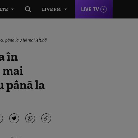
LIVE TV
LTE
LIVE FM
cu până la 3 lei mai ieftină
a în
a mai
u până la