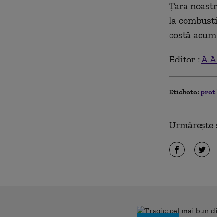
Țara noastr
la combusti
costă acum 
Editor :
A.A
Etichete:
pret
Urmărește ș