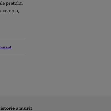
ale prețului
 exemplu,
rburant
 istorie a murit