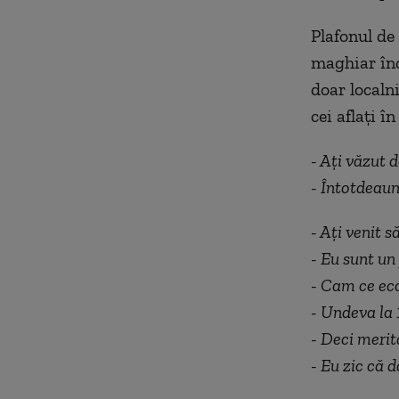
Plafonul de
maghiar înc
doar localni
cei aflați în
- Ați văzut 
- Întotdeaun
- Ați venit s
- Eu sunt un
- Cam ce ec
- Undeva la 1
- Deci merit
- Eu zic că d