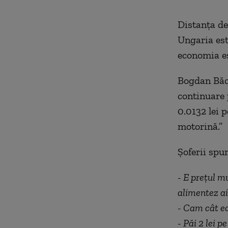
Distanța de
Ungaria este
economia e
Bogdan Băci
continuare p
0.0132 lei p
motorină.”
Șoferii spu
- E prețul m
alimentez ai
- Cam cât ec
- Păi 2 lei pe