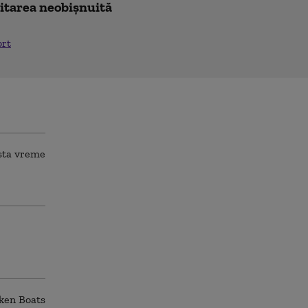
icitarea neobișnuită
ort