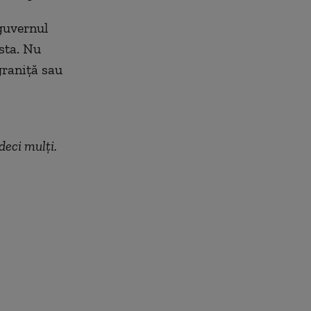
 guvernul
sta. Nu
graniță sau
deci mulți.