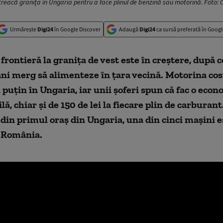
 treacă granița în Ungaria pentru a face plinul de benzină sau motorină. Foto: 
Urmărește
Digi24
în Google Discover
Adaugă
Digi24
ca sursă preferată în Googl
 frontieră la granița de vest este în creștere, după c
i merg să alimenteze în țara vecină. Motorina cost
i puțin în Ungaria, iar unii șoferi spun că fac o eco
ă, chiar și de 150 de lei la fiecare plin de carburant
din primul oraș din Ungaria, una din cinci mașini e
 România.