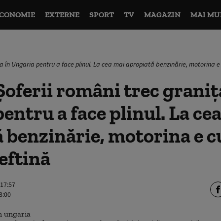
CONOMIE
EXTERNE
SPORT
TV
MAGAZIN
MAI MU
ța în Ungaria pentru a face plinul. La cea mai apropiată benzinărie, motorina e 
oferii români trec graniț
entru a face plinul. La ce
 benzinărie, motorina e c
ieftină
 17:57
8:00