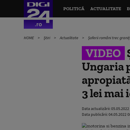
POLITICĂ
ACTUALITATE
E
HOME
Știri
Actualitate
Șoferii români trec grani
VIDEO
Ș
Ungaria p
apropiată
3 lei mai 
Data actualizării:
05.05.2022
Data publicării:
04.05.2022 0