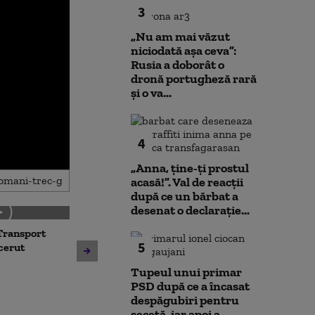
3
„Nu am mai văzut
niciodată așa ceva”:
Rusia a doborât o
dronă portugheză rară
și o va...
4
„Anna, ţine-ţi prostul
acasă!”. Val de reacții
după ce un bărbat a
desenat o declarație...
Transport
Noua lege a int
5
Avertisment de la Bruxelles
 cerut
deschide calea
după scandalul centralelor
parteneriatul 
Tupeul unui primar
pe cărbune: „Blocarea
Nu poți impune
PSD după ce a încasat
angajamentelor din PNRR
fără să oferi și
despăgubiri pentru
poate avea consecințe
secetă, iar apoi a