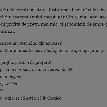
 480 de forinți pe litru a fost impus benzinăriilor de
ă din toamna anului trecut, până în 15 mai, anul ace
cii profită de prețul mai mic, ci și românii de lângă 
 tranzit.
des români venind să alimenteze?
a. Maramureș, Suceava, Sălaj, Bihor, e aproape granița, 
ă profitați acum de prețuri?
 pic mai norocos, că am rezervor de 80.
onomie faci?
50 de lei.
ă!
a, mai ales că ești aici, în Oradea.