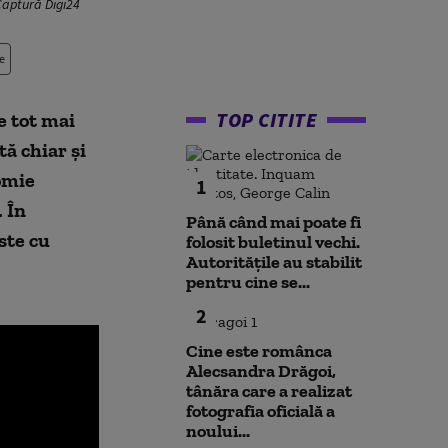
Captură Digi24
e
TOP CITITE
e tot mai
ă chiar și
nomie
1
. În
Până când mai poate fi
ste cu
folosit buletinul vechi.
Autoritățile au stabilit
pentru cine se...
2
Cine este românca
Alecsandra Drăgoi,
tânăra care a realizat
fotografia oficială a
noului...