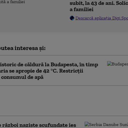
subit, la 43 de ani. Sol
a familiei
Descarcă aplicația Digi Sp
utea interesa și:
istoric de căldură la Budapesta, în timp
ria se apropie de 42 °C. Restricții
d consumul de apă
 Europeană încearcă să găsească
 pentru ca Ungaria și Slovacia să
 la petrolul rusesc
 război naziste scufundate ies