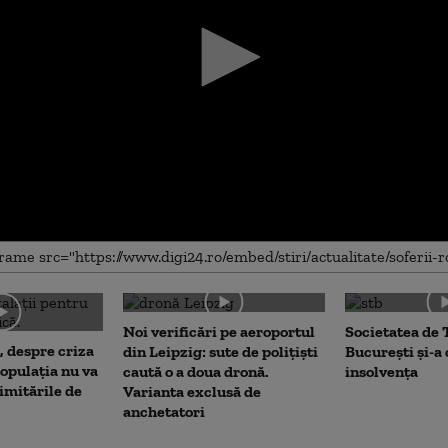
me
Noi verificări pe aeroportul
Societatea de 
, despre criza
din Leipzig: sute de polițiști
București și-a
opulația nu va
caută o a doua dronă.
insolvența
limitările de
Varianta exclusă de
anchetatori