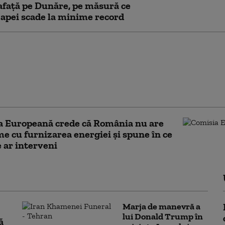
afață pe Dunăre, pe măsură ce
 apei scade la minime record
 a fost „la doar câțiva
ri” de a opri centrala de
. Peter Magyar: „Până
ță, nivelul crescuse cu
a Europeană crede că România nu are
e cu furnizarea energiei și spune în ce
e ar interveni
Marja de manevră a
lui Donald Trump în
ă