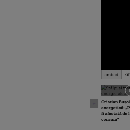
0
embed
seconds
of
0
seconds
Volu
90%
Cristian Bușoi
energetică: „P
fi afectată de 
consum”