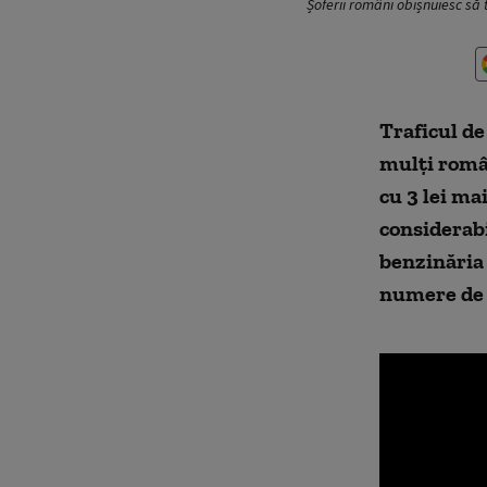
Șoferii români obișnuiesc să
Traficul de
mulți român
cu 3 lei ma
considerabil
benzinăria 
numere de