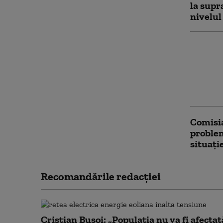
la supr
nivelul
Ungaria
milimet
la Paks
diminea
1,5 cm”
Comisi
problem
situați
Recomandările redacţiei
Cristian Bușoi: „Populația nu va fi afectat