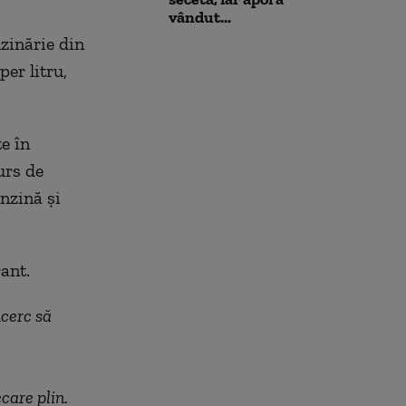
financiare”
vândut...
zinărie din
per litru,
e în
urs de
enzină și
rant.
ncerc să
ecare plin.