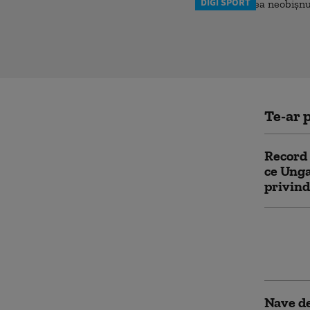
DIGI SPORT
Te-ar p
Record 
ce Unga
privin
Comisia
soluții
renunțe
Nave de