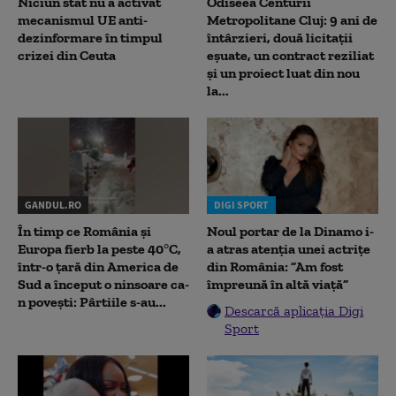
Niciun stat nu a activat
Odiseea Centurii
mecanismul UE anti-
Metropolitane Cluj: 9 ani de
dezinformare în timpul
întârzieri, două licitații
crizei din Ceuta
eșuate, un contract reziliat
și un proiect luat din nou
la...
GANDUL.RO
DIGI SPORT
În timp ce România și
Noul portar de la Dinamo i-
Europa fierb la peste 40°C,
a atras atenția unei actrițe
într-o țară din America de
din România: ”Am fost
Sud a început o ninsoare ca-
împreună în altă viață”
n povești: Pârtiile s-au...
Descarcă aplicația Digi
Sport