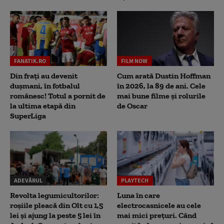
FANATIK.RO
FILM NOW
Din frați au devenit
Cum arată Dustin Hoffman
dușmani, în fotbalul
în 2026, la 89 de ani. Cele
românesc! Totul a pornit de
mai bune filme și rolurile
la ultima etapă din
de Oscar
SuperLiga
ADEVĂRUL
PLAYTECH
Revolta legumicultorilor:
Luna în care
roșiile pleacă din Olt cu 1,5
electrocasnicele au cele
lei și ajung la peste 5 lei în
mai mici prețuri. Când