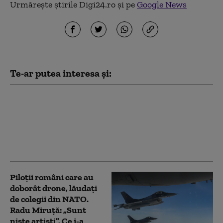
Urmărește știrile Digi24.ro și pe
Google News
Te-ar putea interesa și:
Ce prevede „Acordul de
apărare comună de la
Mecca”, pe care Turcia
îl compară cu Articolul
5 al NATO
Piloții români care au
doborât drone, lăudați
de colegii din NATO.
Radu Miruță: „Sunt
niște artiști”. Ce i-a