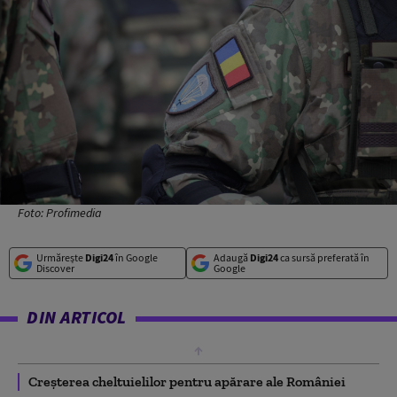
Foto: Profimedia
Urmărește
Digi24
în Google
Adaugă
Digi24
ca sursă preferată în
Discover
Google
DIN ARTICOL
Creșterea cheltuielilor pentru apărare ale României