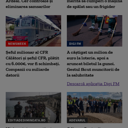
Ardeal. Cer controale și
merită să cumperi o mașină
eliminarea samsarilor
de spălat sau un frigider
NEWSWEEK
DIGI FM
Șeful milionar al CFR
A câștigat un milion de
Călători și șeful CFR, plătit
euro la loterie, apoi a
cu 6.000€, vor fi schimbați.
aruncat biletul la gunoi.
Companii cu miliarde
Gestul făcut muncitorii de
datorii
la salubritate
Descarcă aplicația Digi FM
EDITIADEDIMINEATA.RO
ADEVARUL