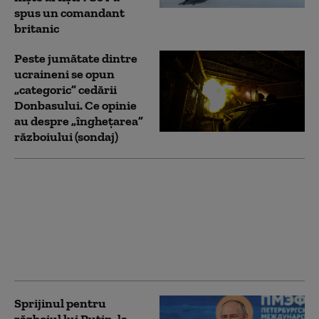
spus un comandant
britanic
Peste jumătate dintre
ucraineni se opun
„categoric” cedării
Donbasului. Ce opinie
au despre „înghețarea”
războiului (sondaj)
Antrenament cu miză
pentru securitate:
pușcașii marini români
au testat vehiculele de
asalt amfibiu AAV-7
alături de militarii SUA
Sprijinul pentru
războiul lui Putin, la