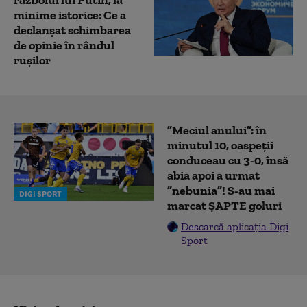
minime istorice: Ce a
declanșat schimbarea
de opinie în rândul
rușilor
”Meciul anului”: în
minutul 10, oaspeții
conduceau cu 3-0, însă
abia apoi a urmat
”nebunia”! S-au mai
DIGI SPORT
marcat ȘAPTE goluri
Descarcă aplicația Digi
Sport