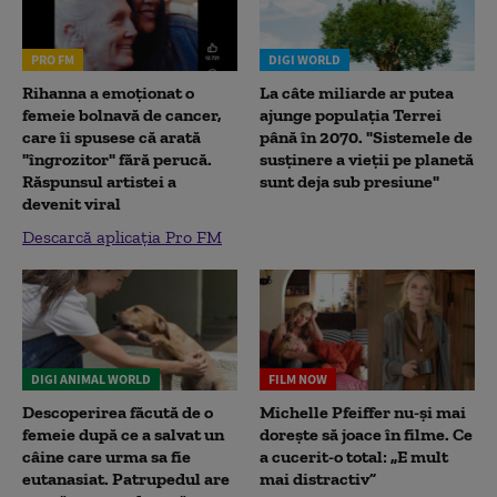
PRO FM
DIGI WORLD
Rihanna a emoționat o
La câte miliarde ar putea
femeie bolnavă de cancer,
ajunge populația Terrei
care îi spusese că arată
până în 2070. "Sistemele de
"îngrozitor" fără perucă.
susținere a vieții pe planetă
Răspunsul artistei a
sunt deja sub presiune"
devenit viral
Descarcă aplicația Pro FM
DIGI ANIMAL WORLD
FILM NOW
Descoperirea făcută de o
Michelle Pfeiffer nu-și mai
femeie după ce a salvat un
dorește să joace în filme. Ce
câine care urma sa fie
a cucerit-o total: „E mult
eutanasiat. Patrupedul are
mai distractiv”