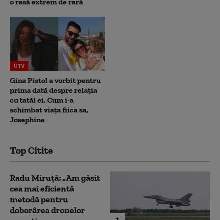
o rasă extrem de rară
UTV
Gina Pistol a vorbit pentru
prima dată despre relația
cu tatăl ei. Cum i-a
schimbat viața fiica sa,
Josephine
Top Citite
Radu Miruță: „Am găsit
cea mai eficientă
metodă pentru
doborârea dronelor