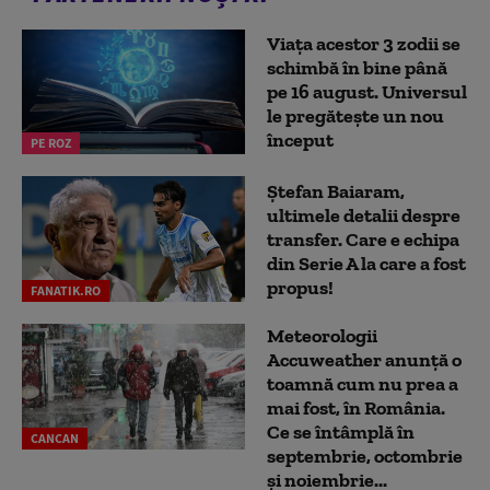
Viața acestor 3 zodii se
schimbă în bine până
pe 16 august. Universul
le pregătește un nou
început
PE ROZ
Ștefan Baiaram,
ultimele detalii despre
transfer. Care e echipa
din Serie A la care a fost
propus!
FANATIK.RO
Meteorologii
Accuweather anunță o
toamnă cum nu prea a
mai fost, în România.
Ce se întâmplă în
CANCAN
septembrie, octombrie
și noiembrie...