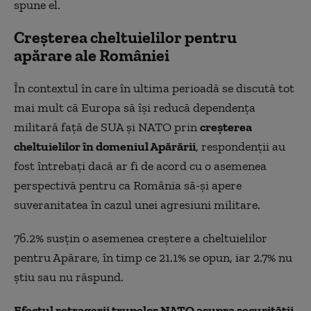
spune el.
Creșterea cheltuielilor pentru
apărare ale României
În contextul în care în ultima perioadă se discută tot
mai mult că Europa să își reducă dependența
militară față de SUA și NATO prin
creșterea
cheltuielilor în domeniul Apărării
, respondenții au
fost întrebați dacă ar fi de acord cu o asemenea
perspectivă pentru ca România să-și apere
suveranitatea în cazul unei agresiuni militare.
76.2% susțin o asemenea creștere a cheltuielilor
pentru Apărare, în timp ce 21.1% se opun, iar 2.7% nu
știu sau nu răspund.
Efectul retragerii trupelor NATO asupra securității