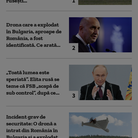
1
rusești...
Drona care a explodat
în Bulgaria, aproape de
România, a fost
identificată. Ce arată...
2
„Toată lumea este
speriată”. Elita rusă se
teme că FSB „scapă de
sub control”, după ce...
3
Incident grav de
securitate: O dronă a
intrat din România în
Bulgaria şi a explodat