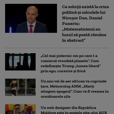
Ce soluții există la criza
politică și calculele lui
Nicușor Dan. Daniel
Funeriu:
„Matematicienii au
luxul să poată rămâne
în abstract”
„Cel mai puternic om pe care l-a
cunoscut vreodată planeta”. Cum
redefinește Trump „lumea liberă”
prin ego, cucerire și frică
Un nou val de aer african va cuprinde
țara. Meteorolog ANM: „Marți
atingem apogeul”. Cum va fi vremea în
următoarele zile
Un web designer din Republica
Moldova este în spatele site-ului AUR