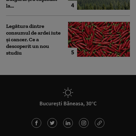
4
la...
Legătura dintre
consumul de ardei iute
și cancer. Ce a
descoperit un nou
5
studiu
București Băneasa, 30°C