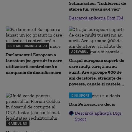
Schumacher: "Indiferent de
starea lui, vreau să-l văd"
Descarcă aplicația Digi FM
EDITIADEDIMINEATA.RO
ADEVARUL
Parlamentul European a
Orașul european superb de
lansat un joc gratuit în care
care mulți turiști nu au
utilizatorii controlează o
auzit. Are aproape 900 de
campanie de dezinformare
ani de istorie, străduțe de
poveste, canale și castele...
DIGI SPORT
Dan Petrescu s-a decis
Descarcă aplicația Digi
Sport
GANDUL.RO