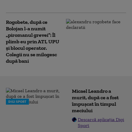
din SUA. Presa: posibil hackeri iranieni
Rogobete, după ce
Bolojan l-a numit
„piromanul grevei”: Îl
plimb eu prin ATI, UPU
și blocul operator.
Colegii nu se milogesc
după bani
Micael Leandro a
murit, după ce a fost
DIGI SPORT
împușcat în timpul
meciului
Descarcă aplicația Digi
Sport