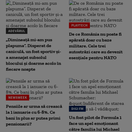
PLAYTECH
ADEVĂRUL
De ce România nu poate fi
„Dimineață mi-am pus
apărată doar cu baze
plapuma”. Disperat de
militare. Cele trei
caniculă, un fost sportiv și-
autostrăzi care au devenit
a amenajat subsolul
esențiale pentru NATO
blocului și doarme acolo în
fiecare noapte
NEWSWEEK
Pensiile ar urma să crească
DIGI FM
la 1 ianuarie cu 6-8%. Ce
Un fost pilot de Formula 1
bani în plus ar putea primi
face un apel emoționant
pensionarii?
către familia lui Michael