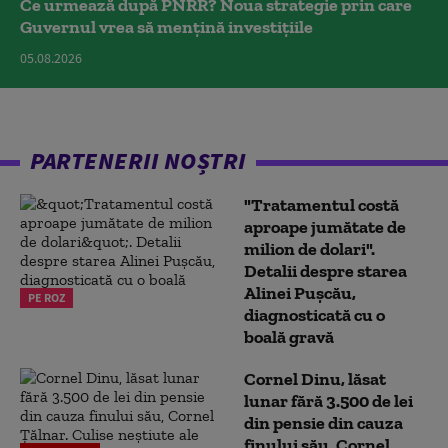
Ce urmează după PNRR? Noua strategie prin care
Guvernul vrea să mențină investițiile
05.08.2026
PARTENERII NOȘTRI
"Tratamentul costă
aproape jumătate de
milion de dolari".
Detalii despre starea
Alinei Pușcău,
PE ROZ
diagnosticată cu o
boală gravă
Cornel Dinu, lăsat
lunar fără 3.500 de lei
din pensie din cauza
finului său, Cornel