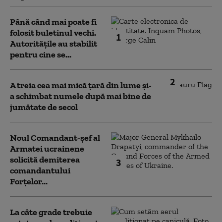
Până când mai poate fi
folosit buletinul vechi.
1
Autoritățile au stabilit
pentru cine se...
2
A treia cea mai mică țară din lume și-
a schimbat numele după mai bine de
jumătate de secol
Noul Comandant-șef al
Armatei ucrainene
solicită demiterea
3
comandantului
Forțelor...
La câte grade trebuie