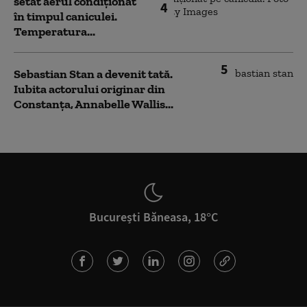
setat aerul condiționat
4
în timpul caniculei.
Temperatura...
5
Sebastian Stan a devenit tată.
Iubita actorului originar din
Constanța, Annabelle Wallis...
București Băneasa, 18°C