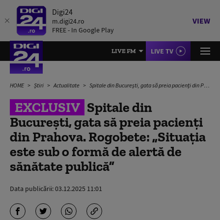
Digi24
VIEW
m.digi24.ro
FREE - In Google Play
LIVE TV
LIVE FM
HOME
Știri
Actualitate
Spitale din București, gata să preia pacienți din Prahova. Rogobete: „Situația este sub o formă de alertă de sănătate publică”
EXCLUSIV
Spitale din
București, gata să preia pacienți
din Prahova. Rogobete: „Situația
este sub o formă de alertă de
sănătate publică”
Data publicării:
03.12.2025 11:01