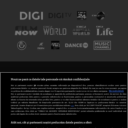
TERMENI ȘI CONDIȚII
POLITICA DE CONFIDENȚIALITATE
Nouă ne pasă ca datele tale personale să rămână confidențiale
Noi și partenerii noștri
30
stocăm și/sau accesăm informații pe dispozitivul dvs., precum identificatorii cookie unici pentru
prelucrarea datelor cu caracter personal. Puteți accepta sau gestiona alegerile dvs. făcând clic mai jos sau în orice moment, pe pagina
ABONARE DIGI TV
cu politica de confidențialitate. Aceste alegeri vor fi raportate partenerilor noștri și nu vă vor afecta navigarea.
Mai multe detalii
Noi si partenerii nostri (retelele de socializare si agentiile de publicitate partenere, precum si furnizorii nostri de servicii de date
analitice) prelucram date pentru a permite website-ului sa functioneze, pentru a personaliza continutul si anunturile publicitare
GESTIONAȚI PREFERINȚELE
afisate in functie de interesele si/sau profilul dvs., pentru a va oferi functionalitati aferente retelelor de socializare si pentru a analiza
traficul pe website. Beneficiati de drepturile prevazute de art. 15-22 din GDPR in legatura cu prelucrarea datelor cu caracter
personal. Aceste drepturi pot fi exercitate prin modalitatea indicata
aici
. Prin click pe “ACCEPT TOATE”, acceptati folosirea tuturor
CODUL DIGI24
Tehnologiilor de tip Cookie, care implica inclusiv acceptul dvs. cu privire la stocarea/accesarea informatiilor de catre Vendor-ii cu
care colaboram. Prin click pe “VREAU SA MODIFIC SETARILE INDIVIDUAL” puteti schimba preferintele in mod individual, mai
putin cele legate de cookie strict necesare pentru functionarea website-ului.
CAMERE WEB
Atât noi, cât și partenerii noștri prelucrăm datele pentru a oferi:
CONTACT/INFO