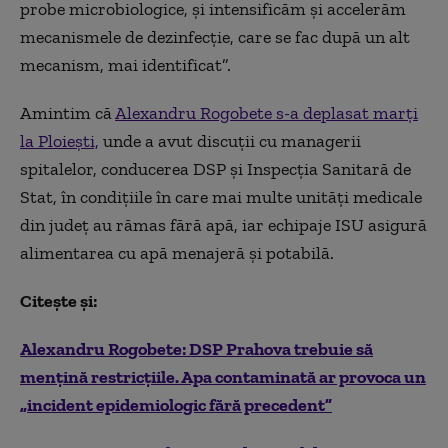
probe microbiologice, și intensificăm și accelerăm
mecanismele de dezinfecție, care se fac după un alt
mecanism, mai identificat”.
Amintim că
Alexandru Rogobete s-a deplasat marți
la Ploiești,
unde a avut discuții cu managerii
spitalelor, conducerea DSP și Inspecția Sanitară de
Stat, în condițiile în care mai multe unități medicale
din județ au rămas fără apă, iar echipaje ISU asigură
alimentarea cu apă menajeră și potabilă.
Citește și:
Alexandru Rogobete: DSP Prahova trebuie să
mențină restricțiile. Apa contaminată ar provoca un
„incident epidemiologic fără precedent”