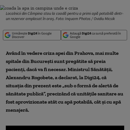
Localnicii din Câmpina stau la coadă pentru a primi apă potabilă dintr-
un rezervor amplasat în oraș. Foto: Inquam Photos / Ovidiu Micsik
Urmărește
Digi24
în Google
Adaugă
Digi24
ca sursă preferată în
Discover
Google
Având în vedere criza apei din Prahova, mai multe
spitale din București sunt pregătite să preia
pacienți, dacă va fi necesar. Ministrul Sănătății,
Alexandru Rogobete, a declarat, la Digi24, că
situația din prezent este „sub o formă de alertă de
sănătate publică”, precizând că unitățile sanitare au
fost aprovizionate atât cu apă potabilă, cât și cu apă
menajeră.