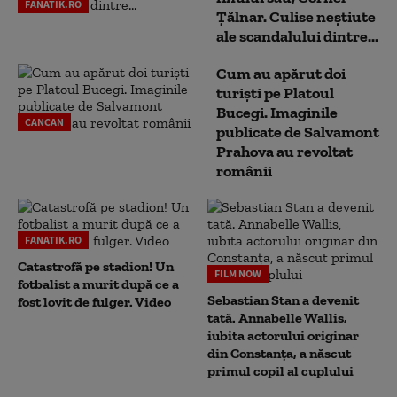
FANATIK.RO
Țălnar. Culise neștiute
ale scandalului dintre...
Cum au apărut doi
turiști pe Platoul
Bucegi. Imaginile
CANCAN
publicate de Salvamont
Prahova au revoltat
românii
FANATIK.RO
Catastrofă pe stadion! Un
FILM NOW
fotbalist a murit după ce a
Sebastian Stan a devenit
fost lovit de fulger. Video
tată. Annabelle Wallis,
iubita actorului originar
din Constanța, a născut
primul copil al cuplului