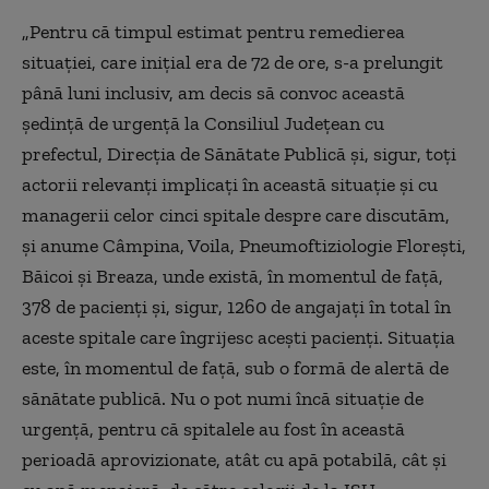
„Pentru că timpul estimat pentru remedierea
situației, care inițial era de 72 de ore, s-a prelungit
până luni inclusiv, am decis să convoc această
ședință de urgență la Consiliul Județean cu
prefectul, Direcția de Sănătate Publică și, sigur, toți
actorii relevanți implicați în această situație și cu
managerii celor cinci spitale despre care discutăm,
și anume Câmpina, Voila, Pneumoftiziologie Florești,
Băicoi și Breaza, unde există, în momentul de față,
378 de pacienți și, sigur, 1260 de angajați în total în
aceste spitale care îngrijesc acești pacienți. Situația
este, în momentul de față, sub o formă de alertă de
sănătate publică. Nu o pot numi încă situație de
urgență, pentru că spitalele au fost în această
perioadă aprovizionate, atât cu apă potabilă, cât și